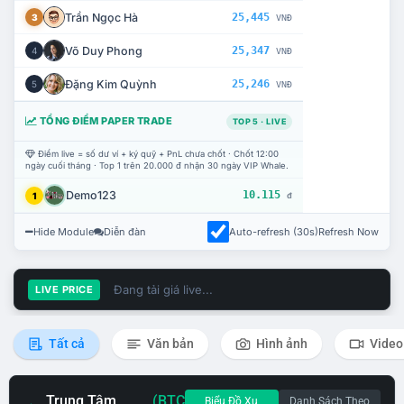
Trần Ngọc Hà
25,445
3
VNĐ
Võ Duy Phong
25,347
4
VNĐ
Đặng Kim Quỳnh
25,246
5
VNĐ
TỔNG ĐIỂM PAPER TRADE
TOP 5 · LIVE
Điểm live = số dư ví + ký quỹ + PnL chưa chốt · Chốt 12:00
ngày cuối tháng · Top 1 trên 20.000 đ nhận 30 ngày VIP Whale.
Demo123
10.115
1
đ
Hide Module
Diễn đàn
Auto-refresh (30s)
Refresh Now
Đang tải giá live...
LIVE PRICE
Tất cả
Văn bản
Hình ảnh
Video
Trung Tâm
(BTC
Biểu Đồ Xu
Danh Sách Theo