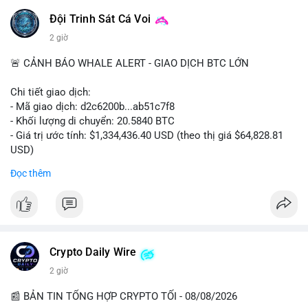
Đội Trinh Sát Cá Voi
2 giờ
🚨 CẢNH BÁO WHALE ALERT - GIAO DỊCH BTC LỚN
Chi tiết giao dịch:
- Mã giao dịch: d2c6200b...ab51c7f8
- Khối lượng di chuyển: 20.5840 BTC
- Giá trị ước tính: $1,334,436.40 USD (theo thị giá $64,828.81
USD)
- Thời gian: 00:19:43 2026-08-08 UTC
Đọc thêm
Nhận định phân tích: Giao dịch 20.58 BTC trị giá hơn 1.33 triệu
USD được thực hiện vào phiên Á, thời điểm thanh khoản
mỏng. Quy mô này nằm trong nhóm cá voi trung bình, chưa đủ
tạo áp lực bán trực tiếp lên sàn. Khả năng cao là hành vi tái
phân bổ tài sản giữa các ví nóng, hoặc chuẩn bị thanh khoản
Crypto Daily Wire
cho các lệnh OTC. Dòng tiền không đổ thẳng lên sàn tập trung,
2 giờ
nên rủi ro bán tháo ngắn hạn thấp, nhưng tâm lý thị trường có
thể dao động nhẹ do theo dõi sát biến động ví lớn.
📰 BẢN TIN TỔNG HỢP CRYPTO TỐI - 08/08/2026