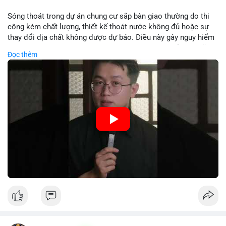
Lời khuyên:
Sóng thoát trong dự án chung cư sắp bàn giao thường do thi
Nhà đầu tư nên theo dõi các bước tiếp theo của địa chỉ ví nhận
công kém chất lượng, thiết kế thoát nước không đủ hoặc sự
để xác định rõ xu hướng. Tránh hành động theo cảm xúc; hãy
thay đổi địa chất không được dự báo. Điều này gây nguy hiểm
quan sát khối lượng khớp lệnh trên sàn trong 24-48 giờ tới để
cho cấu trúc và an toàn cư dân. Nhà đầu tư cần kiểm tra kỹ
Đọc thêm
đưa ra quyết định hợp lý.
trước khi nhận nhà.
#56dot7479btc
#chuyendichlon
#aplucban
#vilanhtichluy
🎥 Xem video trực tiếp tại:
#btcusd64942
Nguồn: 5 Phút Crypto