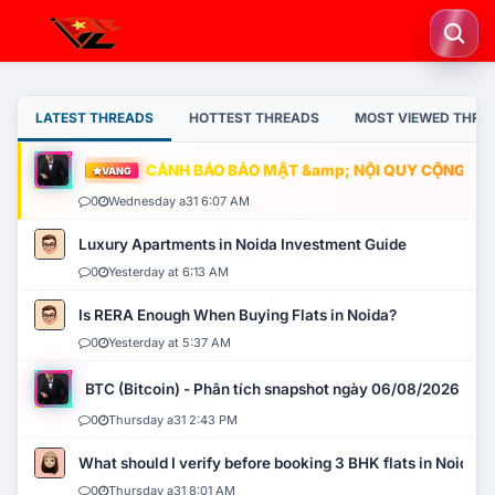
LATEST THREADS
HOTTEST THREADS
MOST VIEWED THRE
CẢNH BÁO BẢO MẬT &amp; NỘI QUY CỘNG ĐỒNG
VÀNG
0
Wednesday a31 6:07 AM
Luxury Apartments in Noida Investment Guide
0
Yesterday at 6:13 AM
Is RERA Enough When Buying Flats in Noida?
0
Yesterday at 5:37 AM
BTC (Bitcoin) - Phân tích snapshot ngày 06/08/2026
0
Thursday a31 2:43 PM
What should I verify before booking 3 BHK flats in Noida?
0
Thursday a31 8:01 AM