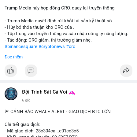
Trump Media hủy hợp đồng CRO, quay lại truyền thông
- Trump Media quyết định rút khỏi tài sản kỹ thuật số.
- Hủy bỏ thỏa thuận kho CRO của .
- Tập trung vào truyền thông và sáp nhập công ty năng lượng.
- Tác động: CRO giảm, thị trường giảm nhẹ.
#binancesquare
#cryptonews
#cro
Đọc thêm
$cro
#vlikevn
#titanbot
📰 Nguồn: CoinDesk
Đội Trinh Sát Cá Voi
6 giờ
🚨 CẢNH BÁO WHALE ALERT - GIAO DỊCH BTC LỚN
Chi tiết giao dịch:
- Mã giao dịch: 28c304ca...e01cc3c5