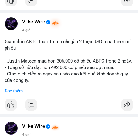
#12dot1btc
#786kusd
#dichuyenvinuong
#khangcu64900
$cro
#mempoolbtc
#vlikevn
#titanbot
Vlike Wire
📰 Nguồn: Cointelegraph
4 giờ
Giám đốc ABTC thân Trump chi gần 2 triệu USD mua thêm cổ
phiếu
- Justin Mateen mua hơn 306.000 cổ phiếu ABTC trong 2 ngày.
- Tổng sở hữu đạt hơn 492.000 cổ phiếu sau đợt mua.
- Giao dịch diễn ra ngay sau báo cáo kết quả kinh doanh quý
của công ty.
Đọc thêm
#abtc
#cryptonews
#stockmarket
#trump
$btc $eth
#vlikevn
#titanbot
Vlike Wire
📰 Nguồn: CoinDesk
4 giờ