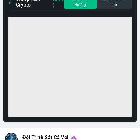
Crypto
)
Hướng
Dõi
Đội Trinh Sát Cá Voi