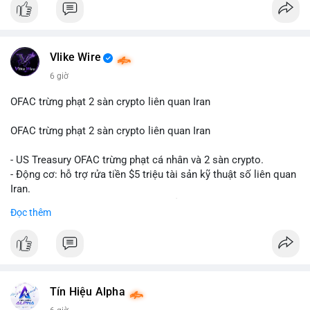
#btcmempool65k
Điều gì đang thúc đẩy sự tăng trưởng vượt bậc này? Hãy cùng
theo dõi các phân tích chuyên sâu về xu hướng công nghệ và
nhu cầu thị trường trong thời gian tới.
Vlike Wire
6 giờ
OFAC trừng phạt 2 sàn crypto liên quan Iran
OFAC trừng phạt 2 sàn crypto liên quan Iran
- US Treasury OFAC trừng phạt cá nhân và 2 sàn crypto.
- Động cơ: hỗ trợ rửa tiền $5 triệu tài sản kỹ thuật số liên quan
Iran.
- Các sàn bị cấm hoạt động, tài khoản bị khóa.
Đọc thêm
- Tác động: rủi ro cho thị trường crypto, tăng áp lực pháp lý.
#binancesquare
#cryptonews
#ofac
#ussanctions
#iran
$btc $eth
Tín Hiệu Alpha
#vlikevn
#titanbot