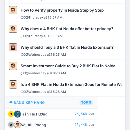
How to Verify property in Noida Step by Step
0
Thursday a31 6:57 AM
Why does a 4 BHK flat Noida offer better privacy?
0
Thursday a31 6:30 AM
Why should I buy a 3 BHK flat in Noida Extension?
0
Wednesday a31 6:25 AM
Smart Investment Guide to Buy 2 BHK Flat in Noida
0
Wednesday a31 6:20 AM
Is a 4 BHK Flat in Noida Extension Good for Remote Work?
0
Wednesday a31 5:26 AM
BẢNG XẾP HẠNG
TOP 5
Trần Thị Hương
25,548
1
VNĐ
Võ Hữu Phong
25,446
2
VNĐ