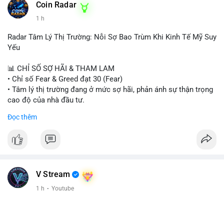
Coin Radar
1 h
Radar Tâm Lý Thị Trường: Nỗi Sợ Bao Trùm Khi Kinh Tế Mỹ Suy
Yếu
📊 CHỈ SỐ SỢ HÃI & THAM LAM
• Chỉ số Fear & Greed đạt 30 (Fear)
• Tâm lý thị trường đang ở mức sợ hãi, phản ánh sự thận trọng
cao độ của nhà đầu tư.
Đọc thêm
📈 XU HƯỚNG TÌM KIẾM & THẢO LUẬN
• CoinGecko Trending: PONS, PENGU, ONDO, WKC, HEI,
CASHCAT, CRO.
• LunarCrush Trending: Ethereum, Solana, Dogecoin, Polkadot,
Chainlink, Litecoin.
• Google Trends Việt Nam: Giá vàng thế giới, Giải bóng đá
V Stream
Ngoại hạng Anh, Tin 24h, Trường đại học.
1 h
·
Youtube
💬 DÒNG CHẢY TIN TỨC & TRUYỀN THÔNG
• Tin tức kinh tế: Mỹ mất 23.000 việc làm trong tháng 7, thấp