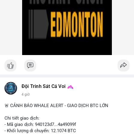
Group vụ hack 1,5 tỷ USD, đã nhận lệnh đóng băng tài sản.
Circle mở rộng USDC lên OKX qua X Layer. BitGo IPO thành
công ở mức 18 USD/cổ phiếu, định giá 2 tỷ USD.
Nhà đầu tư nên theo dõi sát dòng tiền cá voi khi xuất hiện
nhiều giao dịch lớn (từ 4 BTC đến 210 BTC) trong ngày, ưu tiên
quản trị rủi ro trong bối cảnh thanh khoản suy yếu.
Xem chi tiết các bài viết đầy đủ tại dòng thời gian của Vlike.vn!
#ofacsanctions
#bitgoipo
#bybitlawsuit
#crodelist
#nearshortsignal
Đội Trinh Sát Cá Voi
4 giờ
🚨 CẢNH BÁO WHALE ALERT - GIAO DỊCH BTC LỚN
Chi tiết giao dịch:
- Mã giao dịch: 940123d7...4a49099f
- Khối lượng di chuyển: 12.1074 BTC