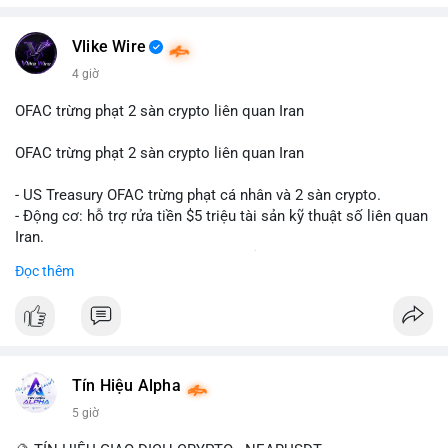
theo dõi các phân tích chuyên sâu về xu hướng công nghệ và
nhu cầu thị trường trong thời gian tới.
Vlike Wire
4 giờ
OFAC trừng phạt 2 sàn crypto liên quan Iran
OFAC trừng phạt 2 sàn crypto liên quan Iran
- US Treasury OFAC trừng phạt cá nhân và 2 sàn crypto.
- Động cơ: hỗ trợ rửa tiền $5 triệu tài sản kỹ thuật số liên quan
Iran.
- Các sàn bị cấm hoạt động, tài khoản bị khóa.
Đọc thêm
- Tác động: rủi ro cho thị trường crypto, tăng áp lực pháp lý.
#binancesquare
#cryptonews
#ofac
#ussanctions
#iran
$btc $eth
Tín Hiệu Alpha
#vlikevn
#titanbot
5 giờ
📰 Nguồn: Cointelegraph