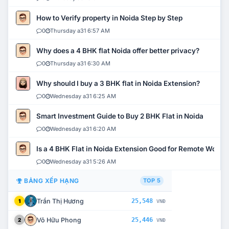
How to Verify property in Noida Step by Step
0
Thursday a31 6:57 AM
Why does a 4 BHK flat Noida offer better privacy?
0
Thursday a31 6:30 AM
Why should I buy a 3 BHK flat in Noida Extension?
0
Wednesday a31 6:25 AM
Smart Investment Guide to Buy 2 BHK Flat in Noida
0
Wednesday a31 6:20 AM
Is a 4 BHK Flat in Noida Extension Good for Remote Work?
0
Wednesday a31 5:26 AM
BẢNG XẾP HẠNG
TOP 5
Trần Thị Hương
25,548
1
VNĐ
Võ Hữu Phong
25,446
2
VNĐ