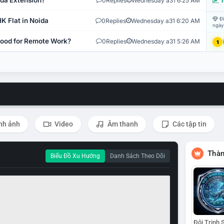
ida Extension?
0
Replies
Wednesday a31 6:25 AM
T
Đi
K Flat in Noida
0
Replies
Wednesday a31 6:20 AM
ngày
 Good for Remote Work?
0
Replies
Wednesday a31 5:26 AM
1
nh ảnh
Video
Âm thanh
Các tập tin
Thàn
Biểu Đồ Xu Hướng
Danh Sách Theo Dõi