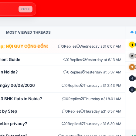
Ctrl K
MOST VIEWED THREADS
1
; NỘI QUY CỘNG ĐỒNG VLIKE.VN: HỆ THỐNG GIÁM SÁT TỰ ĐỘNG V
0
Replies
Wednesday a31 6:07 AM
2
ment Guide
0
Replies
Yesterday at 6:13 AM
3
in Noida?
0
Replies
Yesterday at 5:37 AM
4
t ngày 06/08/2026
0
Replies
Thursday a31 2:43 PM
5
 3 BHK flats in Noida?
0
Replies
Thursday a31 8:01 AM
p by Step
0
Replies
Thursday a31 6:57 AM
etter privacy?
0
Replies
Thursday a31 6:30 AM