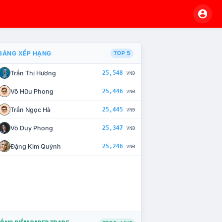
BẢNG XẾP HẠNG
TOP 5
Trần Thị Hương
25,548
VNĐ
À CHẾ TÀI XỬ LÝ VI PHẠM
Võ Hữu Phong
25,446
VNĐ
Trần Ngọc Hà
25,445
VNĐ
Võ Duy Phong
25,347
VNĐ
Đặng Kim Quỳnh
25,246
VNĐ