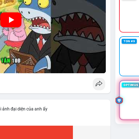
TON #9
OPTIMUS 
i ảnh đại diện của anh ấy