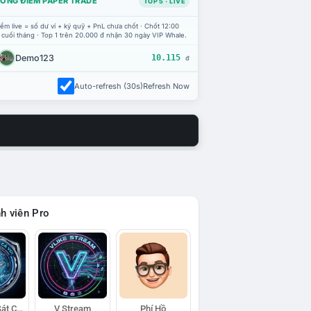
ỔNG ĐIỂM PAPER TRADE
TOP 5 · LIVE
ểm live = số dư ví + ký quỹ + PnL chưa chốt · Chốt 12:00
 cuối tháng · Top 1 trên 20.000 đ nhận 30 ngày VIP Whale.
Demo123
10.115
đ
Auto-refresh (30s)
Refresh Now
h viên Pro
Đội Trinh Sát Cá Voi
V Stream
Phí Hồ