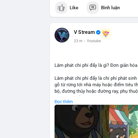
Like
Bình luận
V Stream
23 m
·
Youtube
Lâm phát chi phí đẩy là gì? Đơn giản hóa
Lâm phát chi phí đẩy là chi phí phát sinh
gỗ từ rừng tới nhà máy hoặc điểm tiêu t
bộ, đường thủy hoặc đường ray, phụ thuộ
rõ chi phí đẩy giúp doanh nghiệp lâm ngh
Đọc thêm
nhuận.
🎥 Xem video trực tiếp tại:
Nguồn: Cú Thông Thái