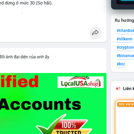
eed dừng ở mức 30 (Sợ hãi).
 voi BTC diễn ra dày đặc, đáng chú ý nhất là lệnh
Xu hướn
D lúc 08:19 UTC và 61,37 BTC (gần 4 triệu USD) lúc
ân bổ tài sản, chưa tạo áp lực bán trực tiếp lên
#titanbo
#vlikevn
giai đoạn đầu bình chọn Bill Clarity Act, cần 60
#crypto
nh stablecoin nội địa có thể thúc đẩy nhu cầu token
#binanc
đổi ảnh đại diện của anh ấy
bit truy xuất tài sản 1,5 tỷ USD từ vụ hack Triều
#btc
 exploit mới trên LND có thể đánh cắp thông tin
g cần cập nhật ngay. XRP Ledger đề xuất sửa đổi
Liên k
 giá 530 triệu USD.
cao khi Funding Rate BTC chỉ ở mức 0.0035%. Vùng
BTC VIP #
ài hạn nhưng cần chờ xác nhận dòng tiền.
thời gian của Vlike.vn!