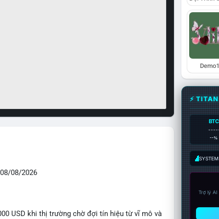
Demo1
⚡ TITA
BTC
----
--%
SYSTEM:
08/08/2026
Trợ lý A
0 USD khi thị trường chờ đợi tín hiệu từ vĩ mô và