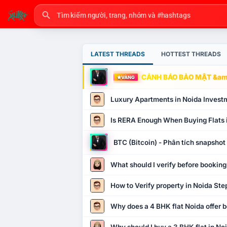
LATEST THREADS
HOTTEST THREADS
CẢNH BÁO BẢO MẬT &amp
VÀNG
Luxury Apartments in Noida Invest
Is RERA Enough When Buying Flats 
BTC (Bitcoin) - Phân tích snapsho
What should I verify before booking
How to Verify property in Noida Ste
Why does a 4 BHK flat Noida offer b