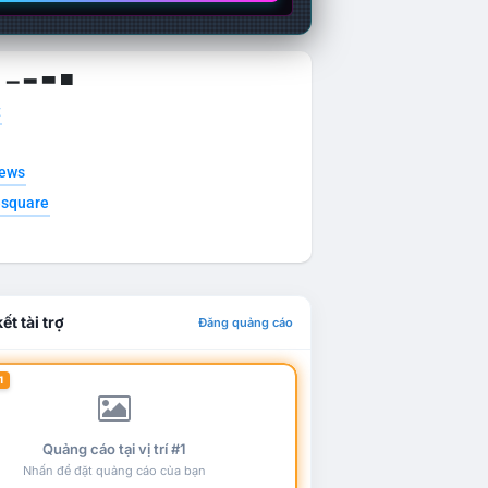
g ▁ ▂ ▃ ▄
t
news
esquare
ết tài trợ
Đăng quảng cáo
1
Quảng cáo tại vị trí #1
Nhấn để đặt quảng cáo của bạn