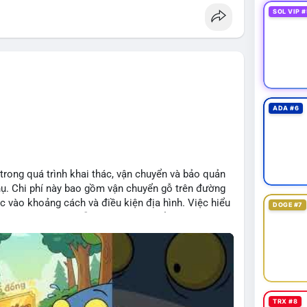
SOL VIP #
ADA #6
 trong quá trình khai thác, vận chuyển và bảo quản
hụ. Chi phí này bao gồm vận chuyển gỗ trên đường
c vào khoảng cách và điều kiện địa hình. Việc hiểu
DOGE #7
iệp tối ưu hoá chuỗi cung ứng và kiểm soát lợi
TRX #8