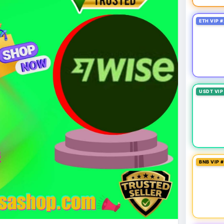
oit
#bybitlazarus
#xrpledger
ETH VIP #
USDT VIP
BNB VIP 