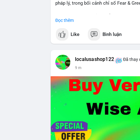
pháp lý, trong bối cảnh chỉ số Fear & Gr
- Thị trường & Giá cả: Chuỗi giao dịch cá
Đọc thêm
chuyển 289,92 BTC trị giá 18,83 triệu US
06:19 UTC. Các lệnh này chủ yếu là tái ph
Like
Bình luận
sàn.
- Quy định & Pháp lý: Thượng viện Mỹ mở 
phiếu để tiến tới tháng tới. IMF nhận đị
localusashop122
Đã thay 
được dollar hỗ trợ. Tòa án Mỹ cho phép By
9 m
Tiên.
- Công nghệ & Bảo mật: BTCPay cảnh báo
đăng nhập Lightning Network, người dùn
bảo mật token hóa tài sản Wall Street trị
Nhà đầu tư nên thận trọng với đòn bẩy 
Fear hiện tại có thể là cơ hội tích lũy d
Xem chi tiết các bài viết đầy đủ tại dòng 