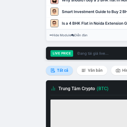
Why should I buy a 3 BHK flat in No
Smart Investment Guide to Buy 2 BH
Is a 4 BHK Flat in Noida Extension
Hide Module
Diễn đàn
Đang tải giá live...
LIVE PRICE
Tất cả
Văn bản
Hì
Trung Tâm Crypto
(BTC)