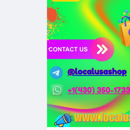
#whalealertbtc
#clarityact
#lightningexpl