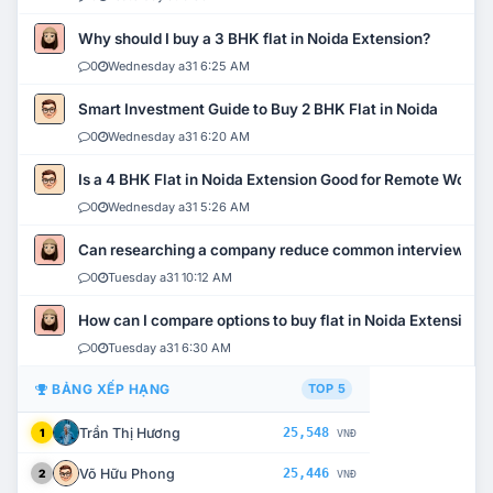
Why should I buy a 3 BHK flat in Noida Extension?
0
Wednesday a31 6:25 AM
Smart Investment Guide to Buy 2 BHK Flat in Noida
0
Wednesday a31 6:20 AM
Is a 4 BHK Flat in Noida Extension Good for Remote Work?
0
Wednesday a31 5:26 AM
Can researching a company reduce common interview mi
0
Tuesday a31 10:12 AM
How can I compare options to buy flat in Noida Extension?
0
Tuesday a31 6:30 AM
BẢNG XẾP HẠNG
TOP 5
Trần Thị Hương
25,548
1
VNĐ
Võ Hữu Phong
25,446
2
VNĐ