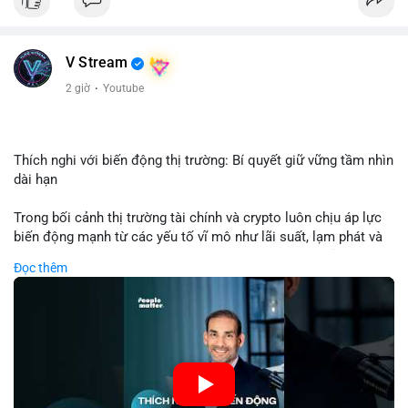
USD được thực hiện trong khung giờ sáng sớm, cho thấy dấu
hiệu của một tổ chức hoặc cá nhân sở hữu lượng tài sản lớn.
Quy mô chuyển động này nằm ở mức trung bình - lớn, không
V Stream
đủ tạo áp lực bán trực tiếp lên thị trường nhưng phản ánh tâm
lý thận trọng của cá voi. Nếu dòng tiền này hướng về ví sàn
2 giờ
·
Youtube
giao dịch, khả năng cao là động thái chuẩn bị thanh khoản
hoặc chốt lời một phần; ngược lại, nếu chuyển sang ví lạnh, đó
là tín hiệu tích lũy dài hạn, củng cố niềm tin vào xu hướng tăng
của BTC.
Thích nghi với biến động thị trường: Bí quyết giữ vững tầm nhìn
dài hạn
Lời khuyên: Nhà đầu tư nhỏ lẻ nên theo dõi thêm 2-3 giao dịch
tương tự trong 24 giờ tới để xác nhận xu hướng. Không nên
Trong bối cảnh thị trường tài chính và crypto luôn chịu áp lực
hành động vội vàng dựa trên một giao dịch đơn lẻ, hãy ưu tiên
biến động mạnh từ các yếu tố vĩ mô như lãi suất, lạm phát và
quản trị rủi ro và giữ kỷ luật với kế hoạch đầu tư đã đề ra.
chính sách tiền tệ, việc duy trì tầm nhìn chiến lược trở thành
Đọc thêm
chìa khóa để đầu tư viên vượt qua giai đoạn không chắc chắn.
#8dot3271btc
#giaodichlon
#vilanh
#tamlycavoi
Thay vì phản ứng cảm xúc với những dao động ngắn hạn, các
#mempoolbtc
nhà đầu tư thành công thường tập trung vào nguyên tắc cơ
bản, phân배 tài sản hợp lý và kiên持 theo kế hoạch đã định.
Điều này không chỉ giúp giảm rủi ro mà còn tạo điều kiện để
tận dụng cơ hội khi thị trường phục hồi.