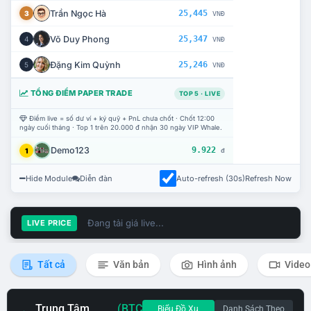
Trần Ngọc Hà
25,445
3
VNĐ
Võ Duy Phong
25,347
4
VNĐ
Đặng Kim Quỳnh
25,246
5
VNĐ
TỔNG ĐIỂM PAPER TRADE
TOP 5 · LIVE
Điểm live = số dư ví + ký quỹ + PnL chưa chốt · Chốt 12:00
ngày cuối tháng · Top 1 trên 20.000 đ nhận 30 ngày VIP Whale.
Demo123
9.922
1
đ
Hide Module
Diễn đàn
Auto-refresh (30s)
Refresh Now
Đang tải giá live...
LIVE PRICE
Tất cả
Văn bản
Hình ảnh
Video
Trung Tâm
(BTC
Biểu Đồ Xu
Danh Sách Theo