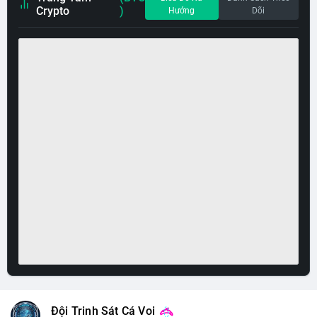
Crypto
)
Hướng
Dõi
Đội Trinh Sát Cá Voi