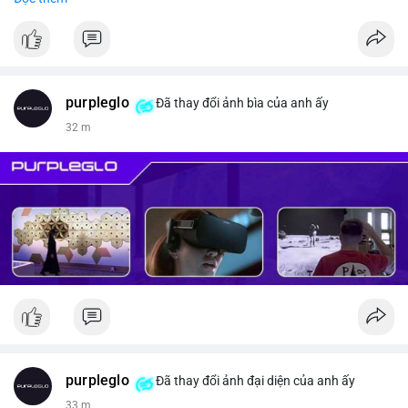
#vlikevn
#titanbot
📰 Nguồn: CoinDesk
purpleglo
Đã thay đổi ảnh bìa của anh ấy
32 m
purpleglo
Đã thay đổi ảnh đại diện của anh ấy
33 m