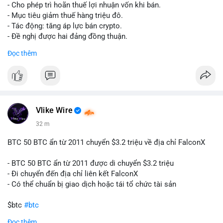
tái cơ cấu danh mục trước phiên giao dịch Âu-Mỹ. Tâm lý thị
- Cho phép trì hoãn thuế lợi nhuận vốn khi bán.
trường có thể dao động nhẹ khi nhà đầu tư nhỏ lẻ theo dõi
- Mục tiêu giảm thuế hàng triệu đô.
động thái này.
- Tác động: tăng áp lực bán crypto.
- Đề nghị được hai đảng đồng thuận.
Lời khuyên cho nhà đầu tư nhỏ lẻ: Theo dõi xác nhận giao dịch
#clarity
#trump
#crypto
#tax
#bloomberg
Đọc thêm
và điểm đến của số BTC này trong 2-4 giờ tới. Nếu dòng tiền
vào sàn, cân nhắc giảm đòn bẩy hoặc chốt lời một phần để
$btc $eth
phòng thủ. Nếu vào ví lạnh, có thể duy trì chiến lược nắm giữ
hiện tại mà không cần hoảng loạn.
#vlikevn
#titanbot
#160btc
#vilanh
#thanhkhoansan
#aplucban
#btcmempool
📰 Nguồn: Cointelegraph
Vlike Wire
32 m
BTC 50 BTC ẩn từ 2011 chuyển $3.2 triệu về địa chỉ FalconX
- BTC 50 BTC ẩn từ 2011 được di chuyển $3.2 triệu
- Đi chuyển đến địa chỉ liên kết FalconX
- Có thể chuẩn bị giao dịch hoặc tái tổ chức tài sản
$btc
#btc
Đọc thêm