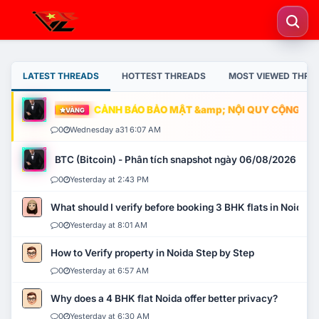
LATEST THREADS
HOTTEST THREADS
MOST VIEWED THRE
CẢNH BÁO BẢO MẬT &amp; NỘI QUY CỘNG ĐỒNG
VÀNG
0
Wednesday a31 6:07 AM
BTC (Bitcoin) - Phân tích snapshot ngày 06/08/2026
0
Yesterday at 2:43 PM
What should I verify before booking 3 BHK flats in Noida?
0
Yesterday at 8:01 AM
How to Verify property in Noida Step by Step
0
Yesterday at 6:57 AM
Why does a 4 BHK flat Noida offer better privacy?
0
Yesterday at 6:30 AM