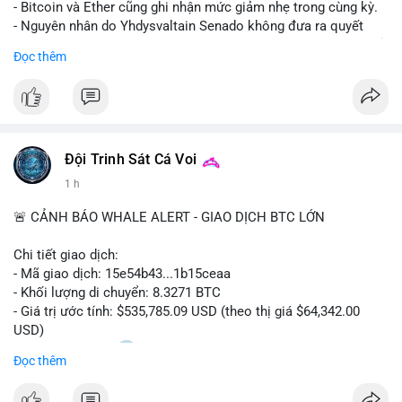
- Bitcoin và Ether cũng ghi nhận mức giảm nhẹ trong cùng kỳ.
- Nguyên nhân do Yhdysvaltain Senado không đưa ra quyết
định về luật Clarity Act (luật cấu trúc thị trường) trước khi nghỉ
Đọc thêm
hè, đẩy việc thảo luận sang tháng 9.
- Việc trì hoãn pháp lý làm tăng sự không chắc chắn quanh
XRP và Ripple, ảnh hưởng đến tâm lý nhà đầu tư.
#binancesquare
#cryptonews
#xrp
#btc
#eth
#clarityact
#ripple
Đội Trinh Sát Cá Voi
1 h
$xrp $btc $eth
🚨 CẢNH BÁO WHALE ALERT - GIAO DỊCH BTC LỚN
#vlikevn
#titanbot
Chi tiết giao dịch:
📰 Nguồn: CoinDesk
- Mã giao dịch: 15e54b43...1b15ceaa
- Khối lượng di chuyển: 8.3271 BTC
- Giá trị ước tính: $535,785.09 USD (theo thị giá $64,342.00
USD)
- Thời gian: 04:20
0 2026-08-07 UTC
Đọc thêm
Nhận định phân tích: Giao dịch 8.3271 BTC trị giá hơn nửa triệu