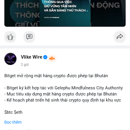
🎥 Xem video trực tiếp tại:
Nguồn: VIETSUCCESS
Vlike Wire
2 giờ
Bitget mở rộng mặt hàng crypto được phép tại Bhután
- Bitget ký kết hợp tác với Gelephu Mindfulness City Authority
- Mục tiêu xây dựng mặt hàng crypto được phép tại Bhután
- Kế hoạch phát triển hệ sinh thái crypto quy định tại khu vực
$btc $eth
Đọc thêm
#vlikevn
#titanbot