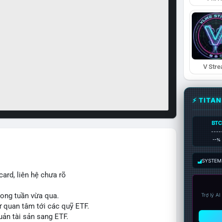
V Str
⚡ TITA
BTC
----
--%
SYSTEM:
ard, liên hệ chưa rõ
trong tuần vừa qua.
Trợ lý A
ự quan tâm tới các quỹ ETF.
uản tài sản sang ETF.