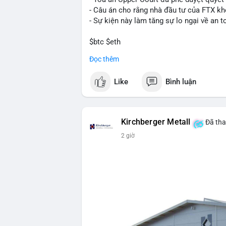
tập trung vào cơ hội an toàn và theo dõi 
- Câu án cho rằng nhà đầu tư của FTX k
- Sự kiện này làm tăng sự lo ngại về an t
📊 Nguồn: Radar Tâm Lý Thị Trường
$btc $eth
Đọc thêm
#vlikevn
#titanbot
Like
Bình luận
📰 Nguồn: Cointelegraph
Kirchberger Metall
Đã tha
2 giờ