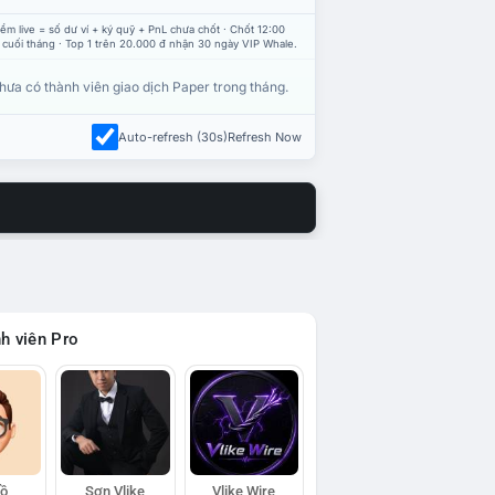
ểm live = số dư ví + ký quỹ + PnL chưa chốt · Chốt 12:00
 cuối tháng · Top 1 trên 20.000 đ nhận 30 ngày VIP Whale.
hưa có thành viên giao dịch Paper trong tháng.
Auto-refresh (30s)
Refresh Now
h viên Pro
Hồ
Sơn Vlike
Vlike Wire