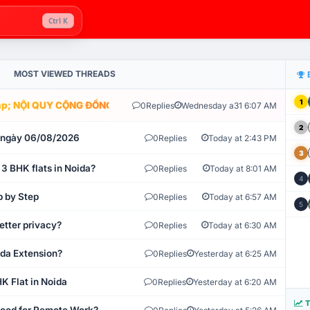
Ctrl K
MOST VIEWED THREADS
1
; NỘI QUY CỘNG ĐỒNG VLIKE.VN: HỆ THỐNG GIÁM SÁT TỰ ĐỘNG V
0
Replies
Wednesday a31 6:07 AM
2
t ngày 06/08/2026
0
Replies
Today at 2:43 PM
3
 3 BHK flats in Noida?
0
Replies
Today at 8:01 AM
4
p by Step
0
Replies
Today at 6:57 AM
5
etter privacy?
0
Replies
Today at 6:30 AM
ida Extension?
0
Replies
Yesterday at 6:25 AM
K Flat in Noida
0
Replies
Yesterday at 6:20 AM
T