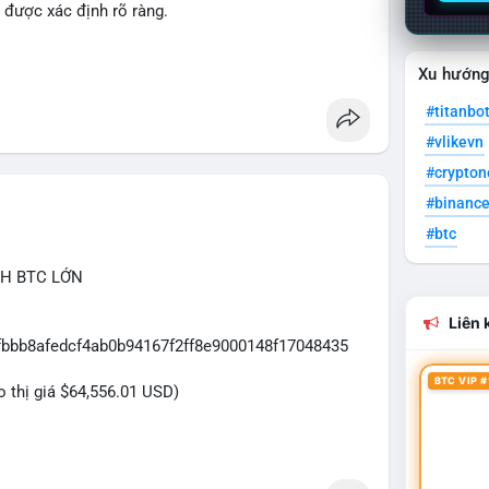
 được xác định rõ ràng.
Xu hướn
#titanbo
#vlikevn
#crypto
#binanc
#btc
CH BTC LỚN
Liên k
7fbbb8afedcf4ab0b94167f2ff8e9000148f17048435
BTC VIP #
eo thị giá $64,556.01 USD)
ựa trên giao dịch này:
ệu USD được di chuyển trong một giao dịch duy nhất