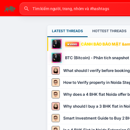
LATEST THREADS
HOTTEST THREADS
CẢNH BÁO BẢO MẬT &amp
VÀNG
BTC (Bitcoin) - Phân tích snapsho
What should I verify before booking
How to Verify property in Noida Ste
Why does a 4 BHK flat Noida offer b
Why should I buy a 3 BHK flat in No
Smart Investment Guide to Buy 2 BH