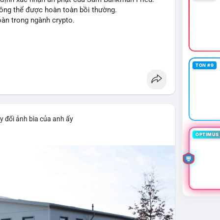
xu hướng từ các nguồn tin uy tín.
hông thể được hoàn toàn bồi thường.
oàn trong ngành crypto.
TON #9
y đổi ảnh bìa của anh ấy
OPTIMUS 