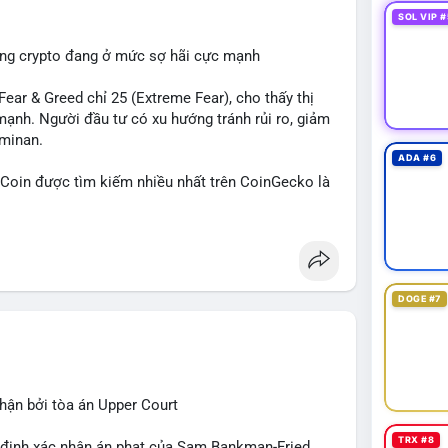
SOL VIP #
ường crypto đang ở mức sợ hãi cực mạnh
ar & Greed chỉ 25 (Extreme Fear), cho thấy thị
mạnh. Người đầu tư có xu hướng tránh rủi ro, giảm
ominan.
ADA #6
in được tìm kiếm nhiều nhất trên CoinGecko là
 (SUI), Pudgy Penguins (PENGU). Trên Google
, 'phạm nhật minh anh' và 'tô lâm' được nhắc đến
các chủ đề không liên quan trực tiếp đến crypto.
 Các bài đăng trên Binance Square tập trung
DOGE #7
nhật về sự kiện như 'Lãi lỗ chưa ghi nhận'. Trên
Tether mở rộng vào Saudi Arabia và báo cáo về
 tức quốc tế cũng nhấn mạnh sự động chảy của thị
ận bởi tòa án Upper Court
 trường hiện tại rất tiêu cực do sợ hãi cao,
ớn như Bitcoin và Sui. Người đầu tư cần cẩn trọng,
TRX #8
t định xác nhận án phạt của Sam Bankman-Fried.