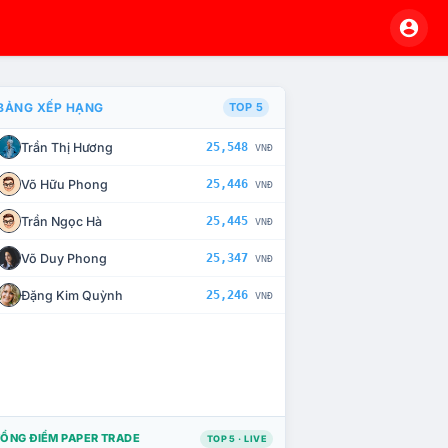
BẢNG XẾP HẠNG
TOP 5
Trần Thị Hương
25,548
VNĐ
À CHẾ TÀI XỬ LÝ VI PHẠM
Võ Hữu Phong
25,446
VNĐ
Trần Ngọc Hà
25,445
VNĐ
Võ Duy Phong
25,347
VNĐ
Đặng Kim Quỳnh
25,246
VNĐ
ỔNG ĐIỂM PAPER TRADE
TOP 5 · LIVE