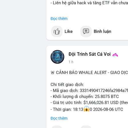
- Liên hệ giữa hack và tăng ETF vẫn chưa
#binancesquare
#cryptonews
#btc
#etf
Đọc thêm
$btc
Like
Bình luận
#vlikevn
#titanbot
📰 Nguồn: Cointelegraph
Đội Trinh Sát Cá Voi
1 h
🚨 CẢNH BÁO WHALE ALERT - GIAO DỊ
Chi tiết giao dịch:
- Mã giao dịch: 3331490417246fa2984a
- Khối lượng di chuyển: 25.8075 BTC
- Giá trị ước tính: $1,666,026.81 USD (th
- Thời gian: 18:13
0 2026-08-06 UTC
Đọc thêm
Nhận định phân tích hành vi của Cá voi d
Khối lượng 25.8 BTC trị giá hơn 1.66 tri