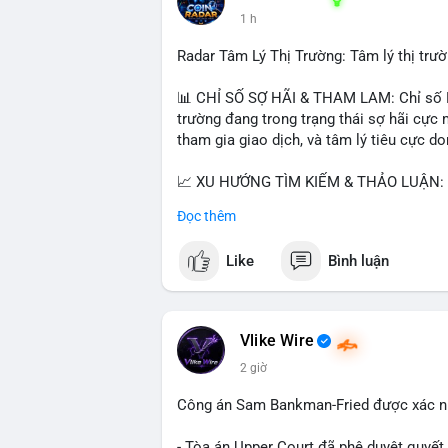
📰 Nguồn: CoinDesk
1 h
Radar Tâm Lý Thị Trường: Tâm lý thị tr
📊 CHỈ SỐ SỢ HÃI & THAM LAM: Chỉ số Fe
trường đang trong trạng thái sợ hãi cực 
tham gia giao dịch, và tâm lý tiêu cực d
📈 XU HƯỚNG TÌM KIẾM & THẢO LUẬN: Co
Cash Cat (CASHCAT), Bitcoin (BTC), Sui
Đọc thêm
Trends Việt Nam, từ khóa như 'con riêng'
nhiều, có thể phản ánh sự quan tâm đến 
Like
Bình luận
💬 DÒNG CHẢY TIN TỨC & TRUYỀN THÔNG:
vào chiến lược trading, lệnh kẹp, và cập 
Telegram, tin tức nổi bật bao gồm việc 
Vlike Wire
Bitcoin miners chuyển hướng AI. Các tin
2 giờ
trường.
Công án Sam Bankman-Fried được xác nh
💡 NHẬN ĐỊNH & KHUYẾN NGHỊ: Tâm lý thị
nhưng có dấu hiệu tích cực từ các coin l
- Tòa án Upper Court đã phê duyệt quyế