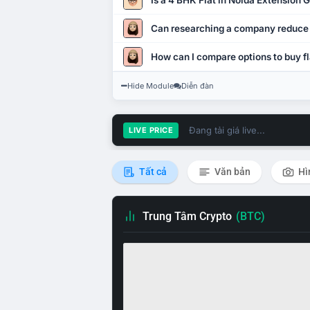
Is a 4 BHK Flat in Noida Extension
Can researching a company reduce
How can I compare options to buy fl
Hide Module
Diễn đàn
Đang tải giá live...
LIVE PRICE
Tất cả
Văn bản
Hì
Trung Tâm Crypto
(BTC)