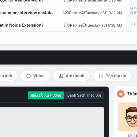
 Good for Remote Work?
0
Replies
Yesterday at 5:26 AM
Đi
 common interview mistakes?
0
Replies
Tuesday a31 10:12 AM
ngày
C
at in Noida Extension?
0
Replies
Tuesday a31 6:30 AM
nh ảnh
Video
Âm thanh
Các tập tin
Thàn
Biểu Đồ Xu Hướng
Danh Sách Theo Dõi
Phí 