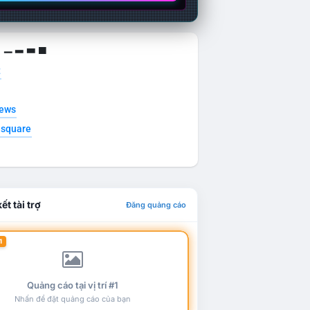
g ▁ ▂ ▃ ▄
t
news
esquare
ết tài trợ
Đăng quảng cáo
1
Quảng cáo tại vị trí #1
Nhấn để đặt quảng cáo của bạn