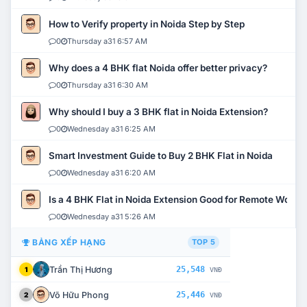
How to Verify property in Noida Step by Step
0
Thursday a31 6:57 AM
Why does a 4 BHK flat Noida offer better privacy?
0
Thursday a31 6:30 AM
Why should I buy a 3 BHK flat in Noida Extension?
0
Wednesday a31 6:25 AM
Smart Investment Guide to Buy 2 BHK Flat in Noida
0
Wednesday a31 6:20 AM
Is a 4 BHK Flat in Noida Extension Good for Remote Work?
0
Wednesday a31 5:26 AM
BẢNG XẾP HẠNG
TOP 5
Trần Thị Hương
25,548
1
VNĐ
Võ Hữu Phong
25,446
2
VNĐ