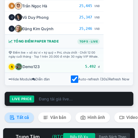
Trần Ngọc Hà
25,445
3
VNĐ
Võ Duy Phong
25,347
4
VNĐ
Đặng Kim Quỳnh
25,246
5
VNĐ
TỔNG ĐIỂM PAPER TRADE
TOP 5 · LIVE
Điểm live = số dư ví + ký quỹ + PnL chưa chốt · Chốt 12:00
ngày cuối tháng · Top 1 trên 20.000 đ nhận 30 ngày VIP Whale.
Demo123
5.492
1
đ
Hide Module
Diễn đàn
Auto-refresh (30s)
Refresh Now
Đang tải giá live...
LIVE PRICE
Tất cả
Văn bản
Hình ảnh
Video
Trung Tâm
(BTC
Biểu Đồ Xu
Danh Sách Theo