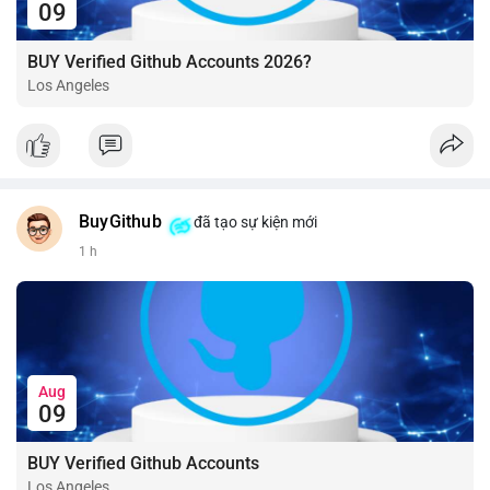
09
BUY Verified Github Accounts 2026?
Los Angeles
BuyGithub
đã tạo sự kiện mới
1 h
Aug
09
BUY Verified Github Accounts
Los Angeles