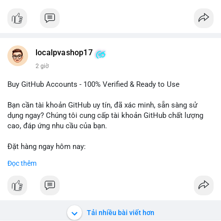
#btcmempool
Đặt hàng ngay hôm nay để nhận ưu đãi tốt nhất! Liên hệ với
chúng tôi qua:
- WhatsApp: +1 660 215-8938
- Telegram: @localpvashop
- Email: localpvashop@gmail.com
localpvashop17
2 giờ
Phản hồi nhanh trong vòng 24 giờ. Mua ngay để trải nghiệm
dịch vụ chuyên nghiệp!
Buy GitHub Accounts - 100% Verified & Ready to Use
#buytextnowaccounts
#pva
#textnow
Bạn cần tài khoản GitHub uy tín, đã xác minh, sẵn sàng sử
dụng ngay? Chúng tôi cung cấp tài khoản GitHub chất lượng
cao, đáp ứng nhu cầu của bạn.
Đặt hàng ngay hôm nay:
✅ Order Now: localpvashop
Đọc thêm
✅ Phản hồi trong 24 giờ
✅ WhatsApp: +1 (66
215-8938
✅ Telegram: @localpvashop
✅ Email: localpvashop@gmail.com
Tải nhiều bài viết hơn
Liên hệ ngay để được tư vấn và hỗ trợ nhanh nhất!