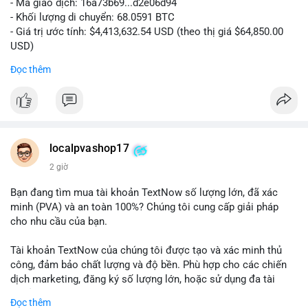
- Mã giao dịch: 16a73b69...d2e06d94
- Khối lượng di chuyển: 68.0591 BTC
- Giá trị ước tính: $4,413,632.54 USD (theo thị giá $64,850.00
USD)
- Thời gian: 07:19:49 2026-08-09 UTC
Đọc thêm
Khối lượng 68.06 BTC tương đương hơn 4.4 triệu USD được
luân chuyển trong một giao dịch duy nhất cho thấy dấu hiệu
của tổ chức lớn hoặc cá voi đang tái cơ cấu danh mục. Với
mức giá dao động quanh vùng $64,850, hành vi này có thể là
bước chuẩn bị cho một lệnh bán lớn trên sàn tập trung, tạo áp
localpvashop17
lực giảm ngắn hạn. Ngược lại, nếu dòng tiền hướng về ví lạnh
2 giờ
hoặc ví không giám sát, đây là tín hiệu tích lũy dài hạn, phản
ánh niềm tin vào xu hướng tăng. Việc theo dõi điểm đến tiếp
Bạn đang tìm mua tài khoản TextNow số lượng lớn, đã xác
theo của số BTC này là then chốt để xác định tâm lý thị
minh (PVA) và an toàn 100%? Chúng tôi cung cấp giải pháp
trường.
cho nhu cầu của bạn.
Nhà đầu tư nhỏ lẻ nên thận trọng, tránh hành động theo cảm
Tài khoản TextNow của chúng tôi được tạo và xác minh thủ
xúc. Quan sát dòng tiền trong 24-48 giờ tới để xác nhận xu
công, đảm bảo chất lượng và độ bền. Phù hợp cho các chiến
hướng trước khi đưa ra quyết định vào lệnh.
dịch marketing, đăng ký số lượng lớn, hoặc sử dụng đa tài
khoản.
Đọc thêm
#68dot0591btc
#4dot4trieuusd
#vilanh
#tichluydaihan