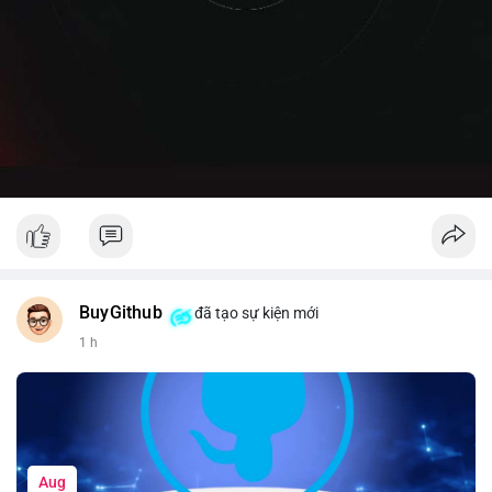
BuyGithub
đã tạo sự kiện mới
1 h
Aug