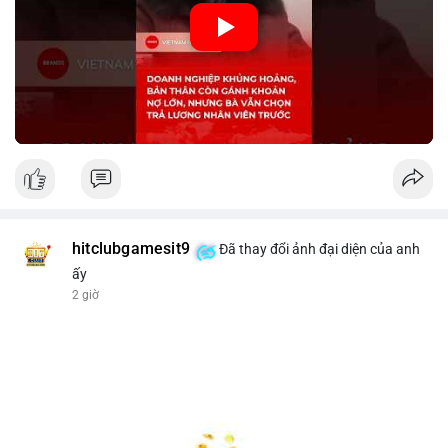
🎥 Xem video trực tiếp tại:
Nguồn: KIEN THUC KINH TE
hitclubgamesit9
Đã thay đổi ảnh đại diện của anh
ấy
2 giờ