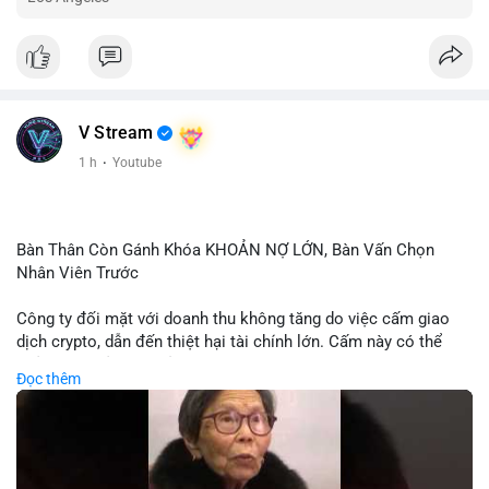
V Stream
1 h
·
Youtube
Bàn Thân Còn Gánh Khóa KHOẢN NỢ LỚN, Bàn Vấn Chọn
Nhân Viên Trước
Công ty đối mặt với doanh thu không tăng do việc cấm giao
dịch crypto, dẫn đến thiệt hại tài chính lớn. Cấm này có thể
phản ánh phản ứng của chính quyền hoặc thị trường đối với
Đọc thêm
biến động giá digital asset. Bàn vấn chuyển hướng tập trung
vào nhân lực, cho thấy chiến lược giảm chi phí hoặc điều chỉnh
mô hình kinh doanh. Điều này có thể ảnh hưởng đến thị trường
crypto và các doanh nghiệp liên quan trong tương lai.