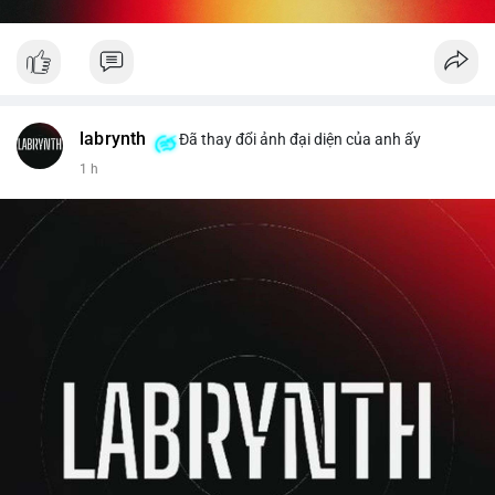
labrynth
Đã thay đổi ảnh đại diện của anh ấy
1 h