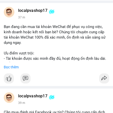
👉 WhatsApp: +1 660 215-8938
👉 Telegram: @localpvashop
localpvashop17
👉 Email: localpvashop@gmail.com
37 m
Đừng bỏ lỡ cơ hội cải thiện danh tiếng trực tuyến của bạn một
Bạn đang cần mua tài khoản WeChat để phục vụ công việc,
cách hiệu quả!
kinh doanh hoặc kết nối bạn bè? Chúng tôi chuyên cung cấp
tài khoản WeChat 100% đã xác minh, ổn định và sẵn sàng sử
dụng ngay.
Ưu điểm vượt trội:
- Tài khoản được xác minh đầy đủ, hoạt động ổn định lâu dài.
- Hỗ trợ khách hàng 24/7, phản hồi nhanh chóng.
Đọc thêm
- Giao dịch an toàn, bảo mật thông tin.
Đặt hàng ngay hôm nay để nhận ưu đãi tốt nhất!
Liên hệ với chúng tôi qua:
localpvashop17
- WhatsApp: +1 (66
215-8938
- Telegram: @localpvashop
39 m
- Email: localpvashop@gmail.com
Cần mua đánh giá Facebook uy tín? Chúng tôi cung cấp dịch