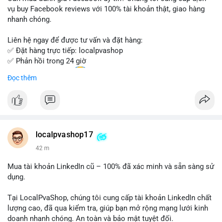
Đừng bỏ lỡ cơ hội sở hữu tài khoản WeChat chất lượng với giá
vụ buy Facebook reviews với 100% tài khoản thật, giao hàng
tốt. Liên hệ ngay!
nhanh chóng.
Liên hệ ngay để được tư vấn và đặt hàng:
✅ Đặt hàng trực tiếp: localpvashop
✅ Phản hồi trong 24 giờ
✅ WhatsApp: +1 (66
215-8938
Đọc thêm
✅ Telegram: @localpvashop
✅ Email: localpvashop@gmail.com
Chất lượng đảm bảo, hỗ trợ tận tình. Hãy liên hệ ngay hôm
nay!
localpvashop17
42 m
Mua tài khoản LinkedIn cũ – 100% đã xác minh và sẵn sàng sử
dụng.
Tại LocalPvaShop, chúng tôi cung cấp tài khoản LinkedIn chất
lượng cao, đã qua kiểm tra, giúp bạn mở rộng mạng lưới kinh
doanh nhanh chóng. An toàn và bảo mật tuyệt đối.