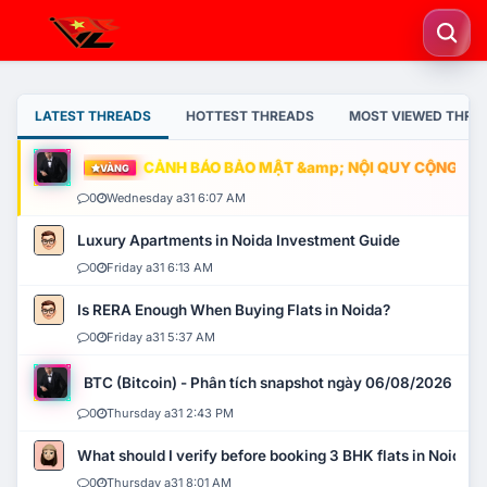
LATEST THREADS
HOTTEST THREADS
MOST VIEWED THRE
CẢNH BÁO BẢO MẬT &amp; NỘI QUY CỘNG ĐỒNG
VÀNG
0
Wednesday a31 6:07 AM
Luxury Apartments in Noida Investment Guide
0
Friday a31 6:13 AM
Is RERA Enough When Buying Flats in Noida?
0
Friday a31 5:37 AM
BTC (Bitcoin) - Phân tích snapshot ngày 06/08/2026
0
Thursday a31 2:43 PM
What should I verify before booking 3 BHK flats in Noida?
0
Thursday a31 8:01 AM