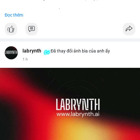
Đặt hàng ngay hôm nay để nhận ưu đãi tốt nhất!
Đọc thêm
✅ Đặt hàng: localpvashop
✅ Phản hồi trong 24 giờ
✅ WhatsApp: +1 (66
215-8938
✅ Telegram: @localpvashop
labrynth
✅ Email: localpvashop@gmail.com
Đã thay đổi ảnh bìa của anh ấy
1 h
Liên hệ ngay để được tư vấn chi tiết và hỗ trợ tận tình.