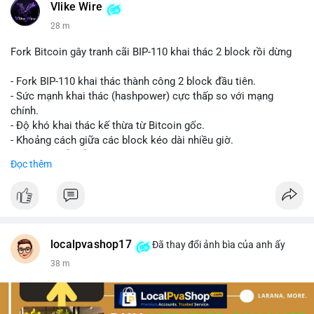
Vlike Wire
28 m
Fork Bitcoin gây tranh cãi BIP-110 khai thác 2 block rồi dừng
- Fork BIP-110 khai thác thành công 2 block đầu tiên.
- Sức mạnh khai thác (hashpower) cực thấp so với mạng
chính.
- Độ khó khai thác kế thừa từ Bitcoin gốc.
- Khoảng cách giữa các block kéo dài nhiều giờ.
- Cả hai chuỗi vẫn chấp nhận cùng một giao dịch.
Đọc thêm
#bitcoin
#btc
#cryptonews
#blockchain
#bip110
$btc
#vlikevn
#titanbot
localpvashop17
Đã thay đổi ảnh bìa của anh ấy
38 m
📰 Nguồn: CoinDesk