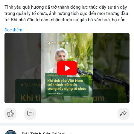
Tình yêu quê hương đã trở thành động lực thúc đẩy sự tin cậy
trong quản lý tổ chức, ảnh hưởng tích cực đến môi trường đầu
tư. Khi nhà đầu tư cảm nhận được sự gắn bó văn hoá, họ sẵn
sàng đầu tư dài hạn vào các doanh nghiệp nội địa, bao gồm cả
Đọc thêm
các công ty blockchain và tiền mã hoá. Sự tăng cường niềm
tin này giúp giảm rủi ro thị trường, cải thiện chi phí vốn và thúc
đẩy sự phát triển bền vững của ngành công nghệ tài chính. Các
nhà quản lý cần khai thác tinh thần này để xây dựng chiến lược
phát triển bền vững và thu hút vốn đầu tư.
🎥 Xem video trực tiếp tại:
Nguồn: VIETSUCCESS