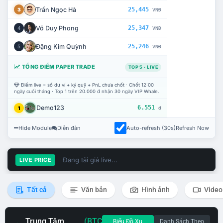
Trần Ngọc Hà
25,445
3
VNĐ
Võ Duy Phong
25,347
4
VNĐ
Đặng Kim Quỳnh
25,246
5
VNĐ
TỔNG ĐIỂM PAPER TRADE
TOP 5 · LIVE
Điểm live = số dư ví + ký quỹ + PnL chưa chốt · Chốt 12:00
ngày cuối tháng · Top 1 trên 20.000 đ nhận 30 ngày VIP Whale.
Demo123
6.551
1
đ
Hide Module
Diễn đàn
Auto-refresh (30s)
Refresh Now
Đang tải giá live...
LIVE PRICE
Tất cả
Văn bản
Hình ảnh
Video
Trung Tâm
(BTC
Biểu Đồ Xu
Danh Sách Theo