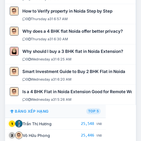
How to Verify property in Noida Step by Step
0
Thursday a31 6:57 AM
Why does a 4 BHK flat Noida offer better privacy?
0
Thursday a31 6:30 AM
Why should I buy a 3 BHK flat in Noida Extension?
0
Wednesday a31 6:25 AM
Smart Investment Guide to Buy 2 BHK Flat in Noida
0
Wednesday a31 6:20 AM
Is a 4 BHK Flat in Noida Extension Good for Remote Work?
0
Wednesday a31 5:26 AM
BẢNG XẾP HẠNG
TOP 5
Trần Thị Hương
25,548
1
VNĐ
Võ Hữu Phong
25,446
2
VNĐ