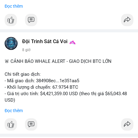
- Thảo luận về phương án hard fork dự phòng nếu cần
Đọc thêm
#556btc
#36trusd
#cavoichuyentien
#aplucban
#tichluydaihan
$btc
#btc
#vlikevn
#titanbot
📰 Nguồn: Cointelegraph
Đội Trinh Sát Cá Voi
8 giờ
🚨 CẢNH BÁO WHALE ALERT - GIAO DỊCH BTC LỚN
Chi tiết giao dịch:
- Mã giao dịch: 384908ec...1e351aa5
- Khối lượng di chuyển: 67.9754 BTC
- Giá trị ước tính: $4,421,359.00 USD (theo thị giá $65,043.48
USD)
- Thời gian: 21:19:29 2026-08-08 UTC
Đọc thêm
Nhận định phân tích:
Khối lượng 67.97 BTC trị giá hơn 4.4 triệu USD được di chuyển
trong một giao dịch duy nhất trên mempool. Quy mô này nằm