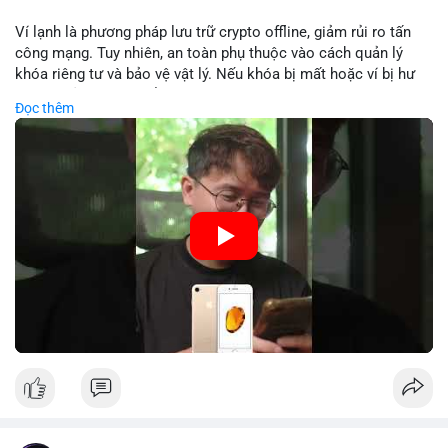
Lời khuyên: Nhà đầu tư nhỏ lẻ nên theo dõi sát dòng tiền xác
Ví lạnh là phương pháp lưu trữ crypto offline, giảm rủi ro tấn
nhận và tránh vào lệnh đòn bẩy quá mức trong 24 giờ tới. Quan
công mạng. Tuy nhiên, an toàn phụ thuộc vào cách quản lý
sát phản ứng giá tại vùng hỗ trợ $64,000 để đưa ra quyết định
khóa riêng tư và bảo vệ vật lý. Nếu khóa bị mất hoặc ví bị hư
hợp lý.
hại, tài sản không thể khôi phục. Các nhà chuyên gia khuyên
Đọc thêm
nên kết hợp với biện pháp dự phòng như sao lưu khóa và chọn
#89btc
#mempoolbitcoin
#dongtiencavoi
#aplucban
nhà sản xuất uy tín.
#phantichonchain
🎥 Xem video trực tiếp tại:
Nguồn: 5 Phút Crypto