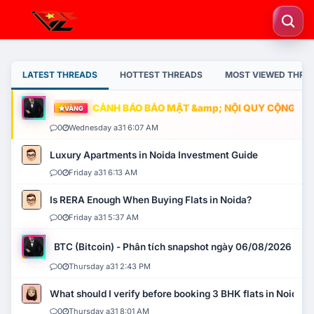
LATEST THREADS
HOTTEST THREADS
MOST VIEWED THRE
CẢNH BÁO BẢO MẬT &amp; NỘI QUY CỘNG ĐỒNG
VÀNG
0
Wednesday a31 6:07 AM
Luxury Apartments in Noida Investment Guide
0
Friday a31 6:13 AM
Is RERA Enough When Buying Flats in Noida?
0
Friday a31 5:37 AM
BTC (Bitcoin) - Phân tích snapshot ngày 06/08/2026
0
Thursday a31 2:43 PM
What should I verify before booking 3 BHK flats in Noida?
0
Thursday a31 8:01 AM