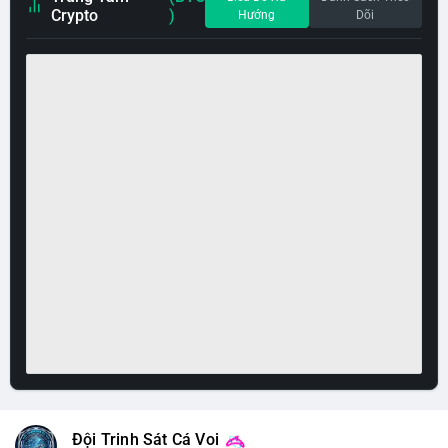
Crypto
)
Hướng
Dõi
Đội Trinh Sát Cá Voi