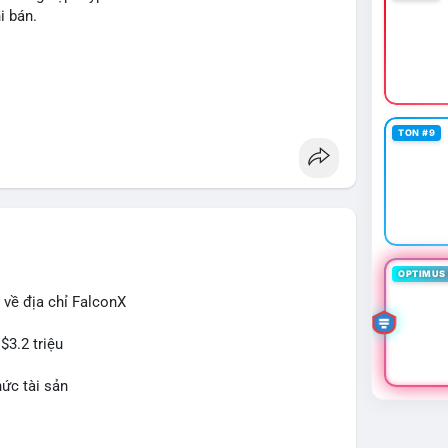
n, cân nhắc giảm đòn bẩy hoặc chốt lời một phần để
i bán.
rì chiến lược nắm giữ hiện tại mà không cần hoảng
ban
#btcmempool
g
TON #9
OPTIMUS 
 về địa chỉ FalconX
$3.2 triệu
hức tài sản