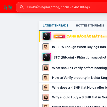
LATEST THREADS
HOTTEST THREADS
CẢNH BÁO BẢO MẬT &amp
VÀNG
Is RERA Enough When Buying Flats 
BTC (Bitcoin) - Phân tích snapsho
What should I verify before booking
How to Verify property in Noida Ste
Why does a 4 BHK flat Noida offer b
Why should I buy a 3 BHK flat in No