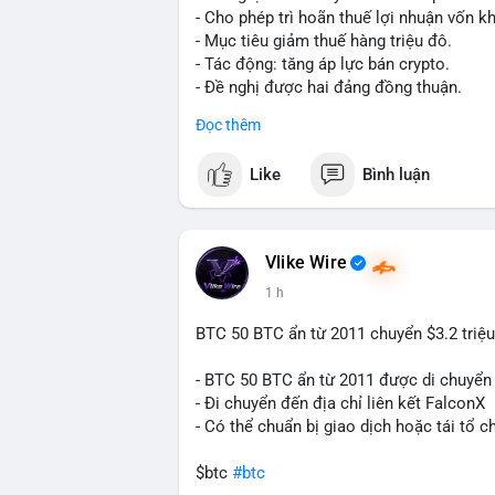
trong 2-4 giờ tới. Nếu dòng tiền vào sà
- Cho phép trì hoãn thuế lợi nhuận vốn kh
phòng thủ. Nếu vào ví lạnh, có thể duy t
- Mục tiêu giảm thuế hàng triệu đô.
loạn.
- Tác động: tăng áp lực bán crypto.
- Đề nghị được hai đảng đồng thuận.
#160btc
#vilanh
#thanhkhoansan
#apluc
#clarity
#trump
#crypto
#tax
#bloomber
Đọc thêm
$btc $eth
Like
Bình luận
#vlikevn
#titanbot
📰 Nguồn: Cointelegraph
Vlike Wire
1 h
BTC 50 BTC ẩn từ 2011 chuyển $3.2 triệu
- BTC 50 BTC ẩn từ 2011 được di chuyển 
- Đi chuyển đến địa chỉ liên kết FalconX
- Có thể chuẩn bị giao dịch hoặc tái tổ c
$btc
#btc