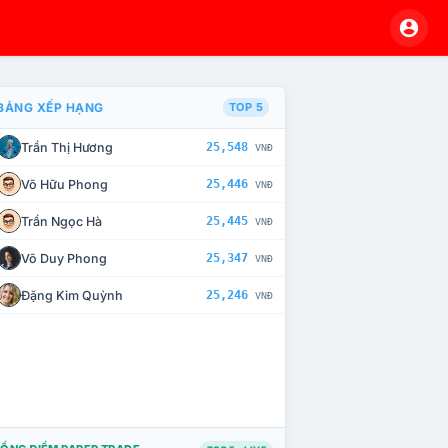
BẢNG XẾP HẠNG
TOP 5
Trần Thị Hương
25,548
VNĐ
À CHẾ TÀI XỬ LÝ VI PHẠM
Võ Hữu Phong
25,446
VNĐ
Trần Ngọc Hà
25,445
VNĐ
Võ Duy Phong
25,347
VNĐ
Đặng Kim Quỳnh
25,246
VNĐ