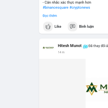
- Cân nhắc xác thực mạnh hơn
#binancesquare
#cryptonews
Đọc thêm
$btc $eth
Like
Bình luận
#vlikevn
#titanbot
📰 Nguồn: Cointelegraph
Hitesh Munot
Đã thay đổi 
14 m