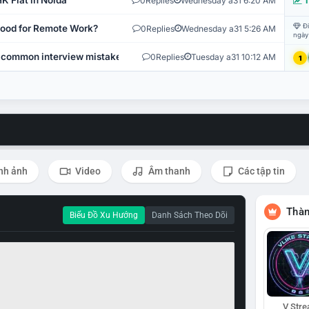
K Flat in Noida
0
Replies
Wednesday a31 6:20 AM
T
Đi
 Good for Remote Work?
0
Replies
Wednesday a31 5:26 AM
ngày
 common interview mistakes?
0
Replies
Tuesday a31 10:12 AM
1
nh ảnh
Video
Âm thanh
Các tập tin
Thàn
Biểu Đồ Xu Hướng
Danh Sách Theo Dõi
V Str