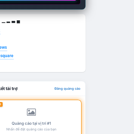
g ▁ ▂ ▃ ▄
t
news
esquare
ết tài trợ
Đăng quảng cáo
1
Quảng cáo tại vị trí #1
Nhấn để đặt quảng cáo của bạn