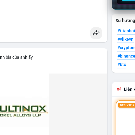
Xu hướn
#titanbo
#vlikevn
#crypto
#binanc
ảnh bìa của anh ấy
#btc
Liên k
BTC VIP #