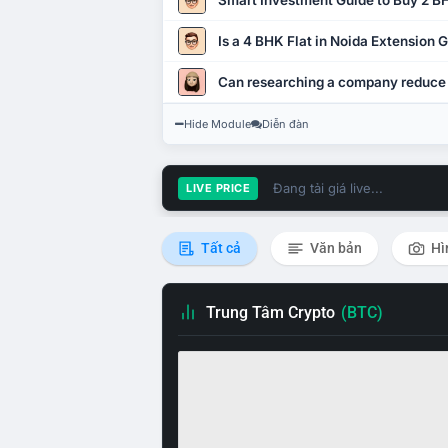
Smart Investment Guide to Buy 2 BH
Is a 4 BHK Flat in Noida Extension
Can researching a company reduce
Hide Module
Diễn đàn
Đang tải giá live...
LIVE PRICE
Tất cả
Văn bản
Hì
Trung Tâm Crypto
(BTC)