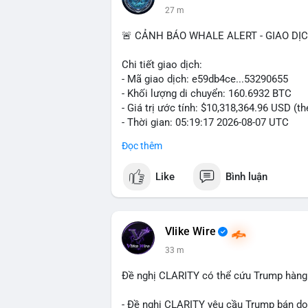
27 m
🚨 CẢNH BÁO WHALE ALERT - GIAO DỊ
Chi tiết giao dịch:
- Mã giao dịch: e59db4ce...53290655
- Khối lượng di chuyển: 160.6932 BTC
- Giá trị ước tính: $10,318,364.96 USD (t
- Thời gian: 05:19:17 2026-08-07 UTC
Đọc thêm
Nhận định phân tích hành vi của Cá voi d
hơn 10.3 triệu USD được di chuyển trong
Like
Bình luận
nằm trong nhóm giao dịch lớn nhưng chư
sàn giao dịch tập trung, khả năng cao c
đổi tài sản. Ngược lại, nếu dòng tiền đổ v
trữ dài hạn, giảm áp lực bán trước mắt. 
Vlike Wire
thể có thể là tổ chức hoặc nhà đầu tư l
33 m
phiên giao dịch Âu-Mỹ. Tâm lý thị trường
động thái này.
Đề nghị CLARITY có thể cứu Trump hàng 
Lời khuyên cho nhà đầu tư nhỏ lẻ: Theo 
- Đề nghị CLARITY yêu cầu Trump bán do