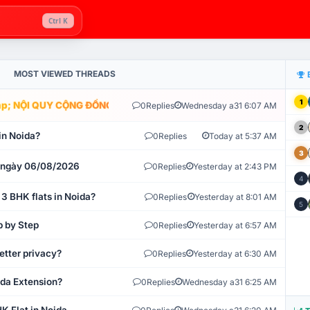
Ctrl K
MOST VIEWED THREADS
1
; NỘI QUY CỘNG ĐỒNG VLIKE.VN: HỆ THỐNG GIÁM SÁT TỰ ĐỘNG V
0
Replies
Wednesday a31 6:07 AM
2
in Noida?
0
Replies
Today at 5:37 AM
3
t ngày 06/08/2026
0
Replies
Yesterday at 2:43 PM
4
 3 BHK flats in Noida?
0
Replies
Yesterday at 8:01 AM
5
p by Step
0
Replies
Yesterday at 6:57 AM
etter privacy?
0
Replies
Yesterday at 6:30 AM
ida Extension?
0
Replies
Wednesday a31 6:25 AM