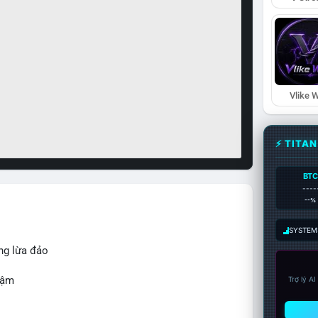
Vlike W
⚡ TITA
BTC
----
--%
SYSTEM:
ng lừa đảo
hậm
Trợ lý A