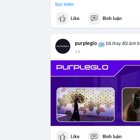
Đọc thêm
#vlikevn
#titanbot
Like
Bình luận
📰 Nguồn: CoinDesk
purpleglo
Đã thay đổi ảnh b
1 h
Like
Bình luận