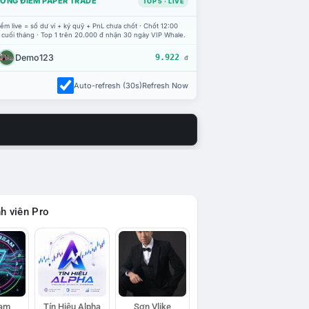
ỔNG ĐIỂM PAPER TRADE
TOP 5 · LIVE
ểm live = số dư ví + ký quỹ + PnL chưa chốt · Chốt 12:00
 cuối tháng · Top 1 trên 20.000 đ nhận 30 ngày VIP Whale.
Demo123
9.922
đ
Auto-refresh (30s)
Refresh Now
h viên Pro
eam
Tín Hiệu Alpha
Sơn Vlike