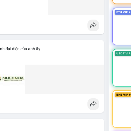
ETH VIP #
nh đại diện của anh ấy
USDT VIP
BNB VIP 