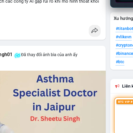
h các công ty AI gặp rủi ro khi mô hình thoát khỏi
Xu hướn
cryptonews
#titanbo
#vlikevn
#crypto
#binanc
ingh01
Đã thay đổi ảnh bìa của anh ấy
#btc
Liên k
BTC VIP #