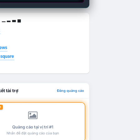
g ▁ ▂ ▃ ▄
t
news
esquare
ết tài trợ
Đăng quảng cáo
1
Quảng cáo tại vị trí #1
Nhấn để đặt quảng cáo của bạn