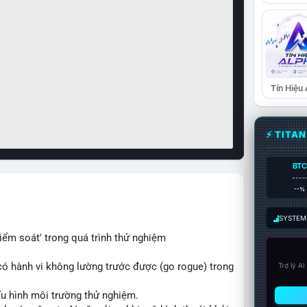
Tín Hiệu
⚡ TITA
BTC
----
--%
SYSTEM:
iểm soát' trong quá trình thử nghiệm
có hành vi không lường trước được (go rogue) trong
Trợ lý A
ấu hình môi trường thử nghiệm.