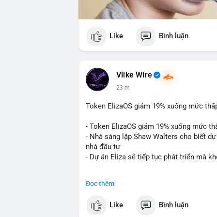
Like
Bình luận
Vlike Wire
23 m
Token ElizaOS giảm 19% xuống mức thấp n
- Token ElizaOS giảm 19% xuống mức th
- Nhà sáng lập Shaw Walters cho biết dự 
nhà đầu tư
- Dự án Eliza sẽ tiếp tục phát triển mà 
#binancesquare
#cryptonews
#elizaos
#
Đọc thêm
$elizaos
Like
Bình luận