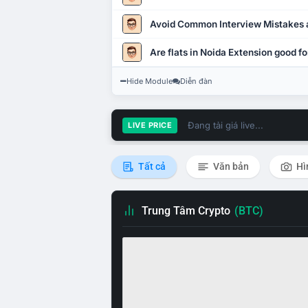
Avoid Common Interview Mistakes 
Are flats in Noida Extension good fo
Hide Module
Diễn đàn
Đang tải giá live...
LIVE PRICE
Tất cả
Văn bản
Hì
Trung Tâm Crypto
(BTC)