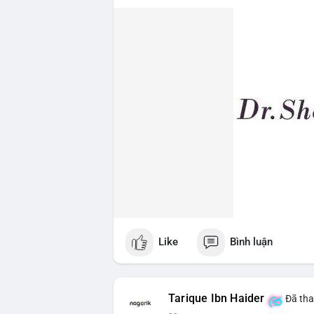
Lời khuyên ngắn gọn cho nhà đầu tư nhỏ 
giờ tới, tránh vào lệnh đòn bẩy khi chưa
$64,500, khả năng tích lũy vẫn an toàn.
#6dot0271btc
#chuyenvilanh
#tichluyda
Like
Bình luận
Tarique Ibn Haider
Đã tha