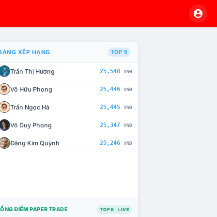
BẢNG XẾP HẠNG
TOP 5
Trần Thị Hương
25,548
VNĐ
À CHẾ TÀI XỬ LÝ VI PHẠM
Võ Hữu Phong
25,446
VNĐ
Trần Ngọc Hà
25,445
VNĐ
Võ Duy Phong
25,347
VNĐ
Đặng Kim Quỳnh
25,246
VNĐ
ỔNG ĐIỂM PAPER TRADE
TOP 5 · LIVE