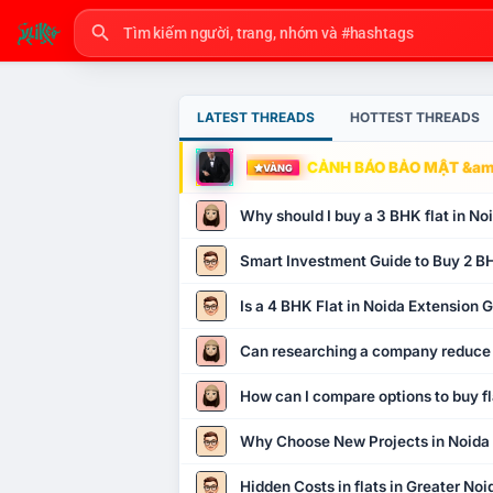
LATEST THREADS
HOTTEST THREADS
CẢNH BÁO BẢO MẬT &amp
VÀNG
Why should I buy a 3 BHK flat in No
Smart Investment Guide to Buy 2 BH
Is a 4 BHK Flat in Noida Extension
Can researching a company reduce
How can I compare options to buy fl
Why Choose New Projects in Noida
Hidden Costs in flats in Greater No