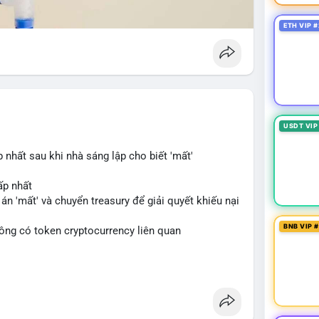
ETH VIP #
USDT VIP
hất sau khi nhà sáng lập cho biết 'mất'
ấp nhất
án 'mất' và chuyển treasury để giải quyết khiếu nại
BNB VIP 
không có token cryptocurrency liên quan
blockchain