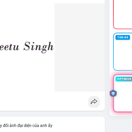
lẻ: Theo dõi sát các lệnh khớp trên sàn trong 24-48
 xác định rõ xu hướng. Nếu BTC giữ vững trên vùng
ihan
#btcmempool
#giaodichlon
TON #9
OPTIMUS 
y đổi ảnh đại diện của anh ấy