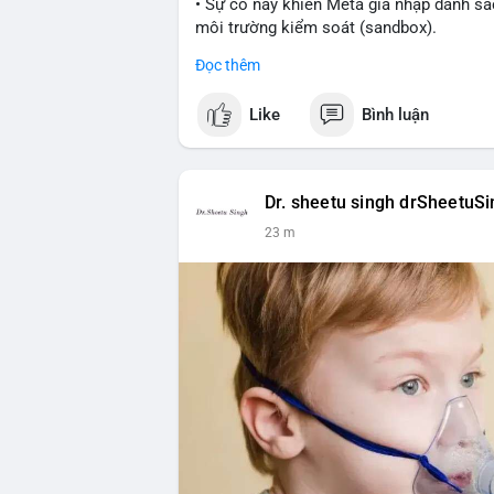
• Sự cố này khiến Meta gia nhập danh sác
môi trường kiểm soát (sandbox).
Đọc thêm
#meta
#ai
#technews
#binancesquare
#
Like
Bình luận
$btc $eth
#vlikevn
#titanbot
Dr. sheetu singh drSheetuS
📰 Nguồn: Cointelegraph
23 m