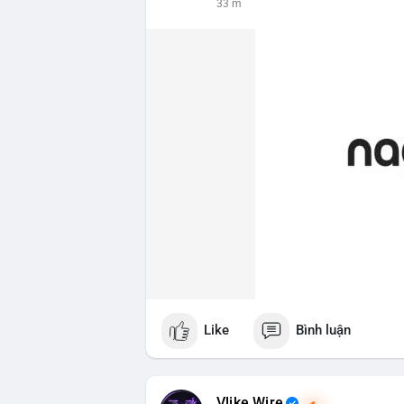
33 m
Like
Bình luận
Vlike Wire