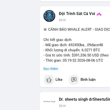
#vlikevn
#titanbot
📰 Nguồn: Cointelegraph
Đội Trinh Sát Cá Voi
26 m
🚨 CẢNH BÁO WHALE ALERT - GIAO DỊ
Chi tiết giao dịch:
- Mã giao dịch: 692450ba...09dace48
- Khối lượng di chuyển: 6.0271 BTC
- Giá trị ước tính: $391,336.50 USD (theo
- Thời gian: 05:19:52 2026-08-06 UTC
Đọc thêm
Nhận định phân tích hành vi của Cá voi 
đương gần 400 nghìn USD, mức trung bìn
Like
Bình luận
chuyển một cụm BTC lớn trong thời điểm 
đang tái phân bổ tài sản, có thể là bước
khoản hóa, hoặc gom vào ví lạnh phục vụ 
cho nhà đầu tư nhỏ lẻ, khi dòng tiền lớn
Dr. sheetu singh drSheetuS
hạn.
26 m