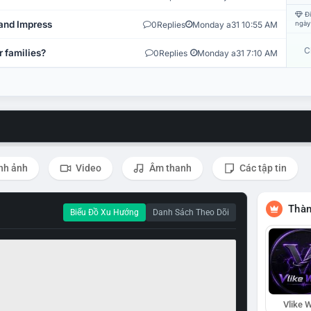
Đi
and Impress
0
Replies
Monday a31 10:55 AM
ngày
C
r families?
0
Replies
Monday a31 7:10 AM
nh ảnh
Video
Âm thanh
Các tập tin
Thàn
Biểu Đồ Xu Hướng
Danh Sách Theo Dõi
Vlike W