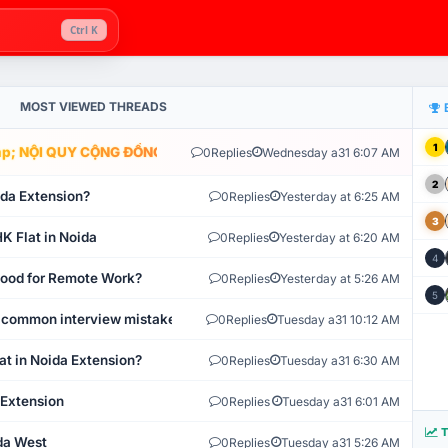
Ctrl K
MOST VIEWED THREADS
1
; NỘI QUY CỘNG ĐỒNG VLIKE.VN: HỆ THỐNG GIÁM SÁT TỰ ĐỘNG V
0
Replies
Wednesday a31 6:07 AM
2
ida Extension?
0
Replies
Yesterday at 6:25 AM
3
K Flat in Noida
0
Replies
Yesterday at 6:20 AM
4
 Good for Remote Work?
0
Replies
Yesterday at 5:26 AM
5
 common interview mistakes?
0
Replies
Tuesday a31 10:12 AM
at in Noida Extension?
0
Replies
Tuesday a31 6:30 AM
 Extension
0
Replies
Tuesday a31 6:01 AM
T
ida West
0
Replies
Tuesday a31 5:26 AM