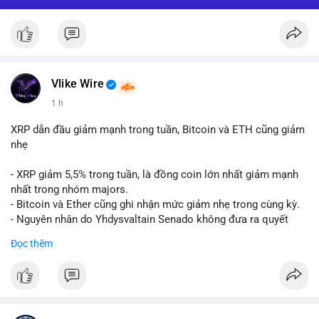
Vlike Wire
1 h
XRP dẫn đầu giảm mạnh trong tuần, Bitcoin và ETH cũng giảm
nhẹ
- XRP giảm 5,5% trong tuần, là đồng coin lớn nhất giảm mạnh
nhất trong nhóm majors.
- Bitcoin và Ether cũng ghi nhận mức giảm nhẹ trong cùng kỳ.
- Nguyên nhân do Yhdysvaltain Senado không đưa ra quyết
định về luật Clarity Act (luật cấu trúc thị trường) trước khi nghỉ
Đọc thêm
hè, đẩy việc thảo luận sang tháng 9.
- Việc trì hoãn pháp lý làm tăng sự không chắc chắn quanh
XRP và Ripple, ảnh hưởng đến tâm lý nhà đầu tư.
#binancesquare
#cryptonews
#xrp
#btc
#eth
#clarityact