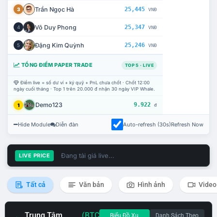
Trần Ngọc Hà
25,445
3
VNĐ
Võ Duy Phong
25,347
4
VNĐ
Đặng Kim Quỳnh
25,246
5
VNĐ
TỔNG ĐIỂM PAPER TRADE
TOP 5 · LIVE
Điểm live = số dư ví + ký quỹ + PnL chưa chốt · Chốt 12:00
ngày cuối tháng · Top 1 trên 20.000 đ nhận 30 ngày VIP Whale.
Demo123
9.922
1
đ
Hide Module
Diễn đàn
Auto-refresh (30s)
Refresh Now
Đang tải giá live...
LIVE PRICE
Tất cả
Văn bản
Hình ảnh
Video
Trung Tâm
(BTC
Biểu Đồ Xu
Danh Sách Theo