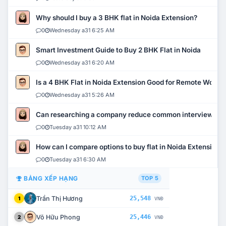
Why should I buy a 3 BHK flat in Noida Extension?
0
Wednesday a31 6:25 AM
Smart Investment Guide to Buy 2 BHK Flat in Noida
0
Wednesday a31 6:20 AM
Is a 4 BHK Flat in Noida Extension Good for Remote Work?
0
Wednesday a31 5:26 AM
Can researching a company reduce common interview mi
0
Tuesday a31 10:12 AM
How can I compare options to buy flat in Noida Extension?
0
Tuesday a31 6:30 AM
BẢNG XẾP HẠNG
TOP 5
Trần Thị Hương
25,548
1
VNĐ
Võ Hữu Phong
25,446
2
VNĐ