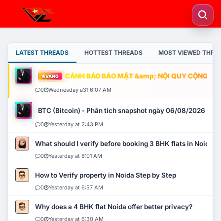
LATEST THREADS
HOTTEST THREADS
MOST VIEWED THRE
CẢNH BÁO BẢO MẬT &amp; NỘI QUY CỘNG ĐỒNG
VÀNG
0
Wednesday a31 6:07 AM
BTC (Bitcoin) - Phân tích snapshot ngày 06/08/2026
0
Yesterday at 2:43 PM
What should I verify before booking 3 BHK flats in Noida?
0
Yesterday at 8:01 AM
How to Verify property in Noida Step by Step
0
Yesterday at 6:57 AM
Why does a 4 BHK flat Noida offer better privacy?
0
Yesterday at 6:30 AM