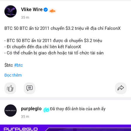
#160btc
#vilanh
#thanhkhoansan
#aplucban
#btcmempool
📰 Nguồn: Cointelegraph
Vlike Wire
35 m
BTC 50 BTC ẩn từ 2011 chuyển $3.2 triệu về địa chỉ FalconX
- BTC 50 BTC ẩn từ 2011 được di chuyển $3.2 triệu
- Đi chuyển đến địa chỉ liên kết FalconX
- Có thể chuẩn bị giao dịch hoặc tái tổ chức tài sản
$btc
#btc
Đọc thêm
#vlikevn
#titanbot
📰 Nguồn: CoinDesk
purpleglo
Đã thay đổi ảnh bìa của anh ấy
35 m