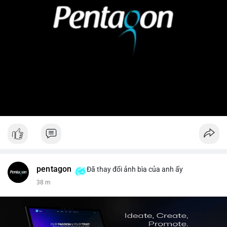
pentagon
Đã thay đổi ảnh bìa của anh ấy
38 m