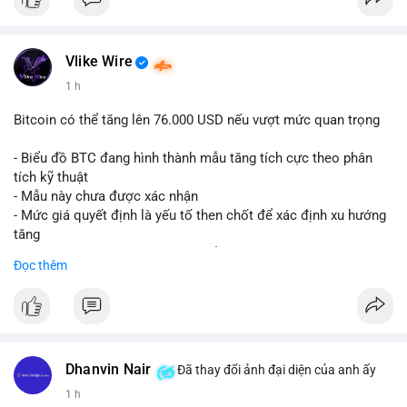
Vlike Wire
1 h
Bitcoin có thể tăng lên 76.000 USD nếu vượt mức quan trọng
- Biểu đồ BTC đang hình thành mẫu tăng tích cực theo phân
tích kỹ thuật
- Mẫu này chưa được xác nhận
- Mức giá quyết định là yếu tố then chốt để xác định xu hướng
tăng
- Nếu phá vỡ mức này, BTC có thể hướng tới 76.000 USD
Đọc thêm
#binancesquare
#cryptonews
#btc
$btc
#vlikevn
#titanbot
Dhanvin Nair
Đã thay đổi ảnh đại diện của anh ấy
1 h
📰 Nguồn: CoinDesk