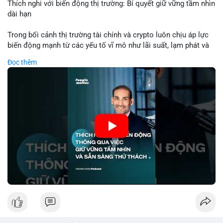
của BTC.
Thích nghi với biến động thị trường: Bí quyết giữ vững tầm nhìn
dài hạn
Lời khuyên: Nhà đầu tư nhỏ lẻ nên theo dõi thêm 2-3 giao dịch
tương tự trong 24 giờ tới để xác nhận xu hướng. Không nên
Trong bối cảnh thị trường tài chính và crypto luôn chịu áp lực
hành động vội vàng dựa trên một giao dịch đơn lẻ, hãy ưu tiên
biến động mạnh từ các yếu tố vĩ mô như lãi suất, lạm phát và
quản trị rủi ro và giữ kỷ luật với kế hoạch đầu tư đã đề ra.
chính sách tiền tệ, việc duy trì tầm nhìn chiến lược trở thành
Đọc thêm
chìa khóa để đầu tư viên vượt qua giai đoạn không chắc chắn.
#8dot3271btc
#giaodichlon
#vilanh
#tamlycavoi
Thay vì phản ứng cảm xúc với những dao động ngắn hạn, các
#mempoolbtc
nhà đầu tư thành công thường tập trung vào nguyên tắc cơ
bản, phân배 tài sản hợp lý và kiên持 theo kế hoạch đã định.
Điều này không chỉ giúp giảm rủi ro mà còn tạo điều kiện để
tận dụng cơ hội khi thị trường phục hồi.
🎥 Xem video trực tiếp tại:
Nguồn: VIETSUCCESS