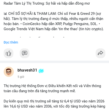
Radar Tâm Lý Thị Trường: Sợ hãi và hấp dẫn đồng mơ
📊 CHỈ SỐ SỢ HÃI & THAM LAM: Chỉ số Fear & Greed 29 (sợ
hãi). Tâm lý thị trường đang ở mức thấp, nhiều người cẩn thận
hoặc bán. • CoinGecko hấp dẫn XRP, Pudgy Penguins, SOL. •
Google Trends Việt Nam hấp dẫn 'tin the thao' (tin tức crypto).
📈 XU HƯỚNG TÌM KIẾM & THẢO LUẬN: • XRP, SOL, PENGU,
Đọc thêm
ONDO, CASHCAT. • Chủ đề 'tô thị ty na' (tỷ giá) và 'giao thông'
(giao thông tài chính). • Bàn tán Binance Square tập trung vào
BTC breakout và lệnh long/short.
💬 DÒNG CHẢY TIN TỨC & TRUYỀN THÔNG: • Trump khẳng
định crypto là 'vấn đề lớn' giúp giảm áp lực USD. • Binance hỗ
bhavesh31
trợ cổ phiếu Apple/IBM. • Bài đăng hấp dẫn về $HFT, $SKYAI,
5 giờ
$BICO. • Tin nhắn cảnh báo về hack North Korea (Bybit).
Thị trường Hệ thống Đơn vị Điều khiển Kết nối và Viễn thông
💡 NHẬN ĐỊNH & KHUYẾN NGHỊ: Tâm lý thị trường đang phân
toàn cầu đang trên đà tăng trưởng mạnh mẽ.
cực. Sợ hãi do chỉ số thấp, nhưng hấp dẫn từ xu hướng meme
coin (PENGU, CASHCAT) và tin cậy từ các dự án lớn (BTC,
Dự kiến quy mô thị trường sẽ tăng từ 6,4 tỷ USD vào năm 2026
SOL). Rủi ro tăng nếu không có thông tin rõ ràng về quy định.
lên 16,6 tỷ USD vào năm 2036, với tốc độ tăng trưởng kép hàng