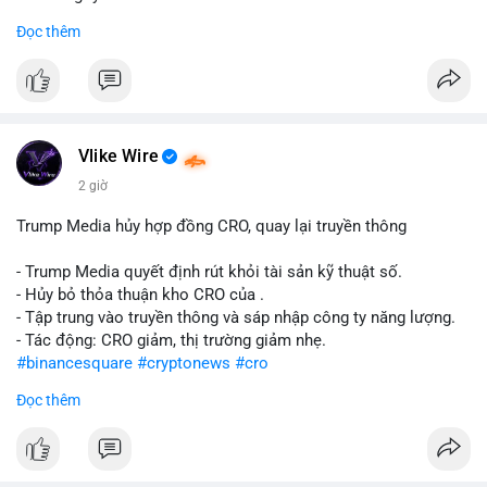
Đọc thêm
#abtc
#cryptonews
#stockmarket
#trump
$btc $eth
#vlikevn
#titanbot
Vlike Wire
📰 Nguồn: CoinDesk
2 giờ
Trump Media hủy hợp đồng CRO, quay lại truyền thông
- Trump Media quyết định rút khỏi tài sản kỹ thuật số.
- Hủy bỏ thỏa thuận kho CRO của .
- Tập trung vào truyền thông và sáp nhập công ty năng lượng.
- Tác động: CRO giảm, thị trường giảm nhẹ.
#binancesquare
#cryptonews
#cro
Đọc thêm
$cro
#vlikevn
#titanbot