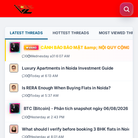
LATEST THREADS
HOTTEST THREADS
MOST VIEWED THRE
CẢNH BÁO BẢO MẬT &amp; NỘI QUY CỘNG ĐỒNG
VÀNG
0
Wednesday a31 6:07 AM
Luxury Apartments in Noida Investment Guide
0
Today at 6:13 AM
Is RERA Enough When Buying Flats in Noida?
0
Today at 5:37 AM
BTC (Bitcoin) - Phân tích snapshot ngày 06/08/2026
0
Yesterday at 2:43 PM
What should I verify before booking 3 BHK flats in Noida?
0
Yesterday at 8:01 AM