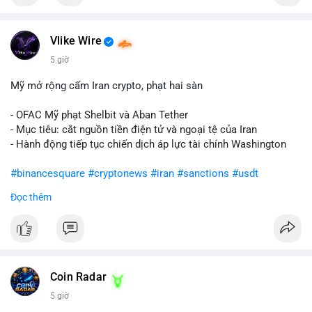
Vlike Wire
5 giờ
Mỹ mở rộng cấm Iran crypto, phạt hai sàn
- OFAC Mỹ phạt Shelbit và Aban Tether
- Mục tiêu: cắt nguồn tiền điện tử và ngoại tệ của Iran
- Hành động tiếp tục chiến dịch áp lực tài chính Washington
#binancesquare
#cryptonews
#iran
#sanctions
#usdt
Đọc thêm
$usdt
#vlikevn
#titanbot
📰 Nguồn: CoinDesk
Coin Radar
5 giờ