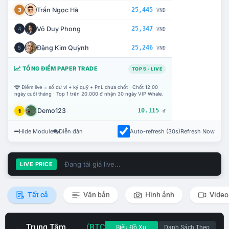
Trần Ngọc Hà
25,445
3
VNĐ
Võ Duy Phong
25,347
4
VNĐ
Đặng Kim Quỳnh
25,246
5
VNĐ
TỔNG ĐIỂM PAPER TRADE
TOP 5 · LIVE
Điểm live = số dư ví + ký quỹ + PnL chưa chốt · Chốt 12:00
ngày cuối tháng · Top 1 trên 20.000 đ nhận 30 ngày VIP Whale.
Demo123
10.115
1
đ
Hide Module
Diễn đàn
Auto-refresh (30s)
Refresh Now
Đang tải giá live...
LIVE PRICE
Tất cả
Văn bản
Hình ảnh
Video
Trung Tâm
(BTC
Biểu Đồ Xu
Danh Sách Theo