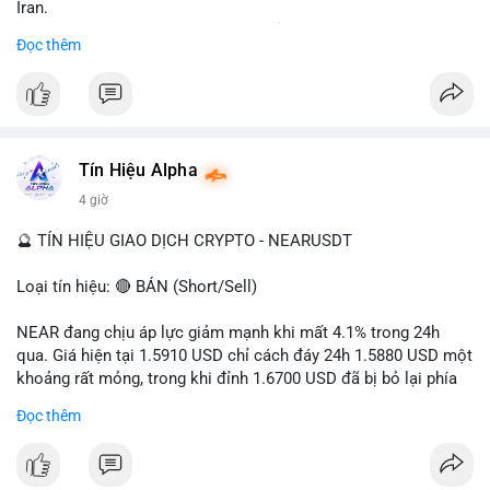
Iran.
- Các sàn bị cấm hoạt động, tài khoản bị khóa.
Đọc thêm
- Tác động: rủi ro cho thị trường crypto, tăng áp lực pháp lý.
#binancesquare
#cryptonews
#ofac
#ussanctions
#iran
$btc $eth
Tín Hiệu Alpha
#vlikevn
#titanbot
4 giờ
📰 Nguồn: Cointelegraph
🔮 TÍN HIỆU GIAO DỊCH CRYPTO - NEARUSDT
Loại tín hiệu: 🔴 BÁN (Short/Sell)
NEAR đang chịu áp lực giảm mạnh khi mất 4.1% trong 24h
qua. Giá hiện tại 1.5910 USD chỉ cách đáy 24h 1.5880 USD một
khoảng rất mỏng, trong khi đỉnh 1.6700 USD đã bị bỏ lại phía
sau. Biên độ dao động ngày đạt 4.9%, cho thấy phe bán đang
Đọc thêm
kiểm soát hoàn toàn. Khối lượng giao dịch 10.29 triệu NEAR
không đủ lớn để tạo lực đỡ, xác nhận xu hướng đi xuống đang
tiếp diễn.