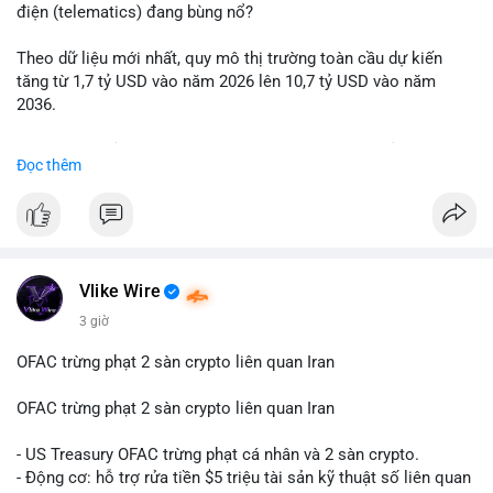
động thái chốt lời; ngược lại, nếu vào ví mới không hoạt động,
điện (telematics) đang bùng nổ?
đó là tín hiệu gom hàng chiến lược.
Theo dữ liệu mới nhất, quy mô thị trường toàn cầu dự kiến
Lời khuyên: Nhà đầu tư nhỏ lẻ nên quan sát thêm 2-4 giờ sau
tăng từ 1,7 tỷ USD vào năm 2026 lên 10,7 tỷ USD vào năm
khi giao dịch được xác nhận, tránh hành động theo cảm xúc.
2036.
Xác minh địa chỉ ví đích trước khi đưa ra quyết định vào lệnh,
ưu tiên quản trị rủi ro trong giai đoạn biến động mạnh.
Mức tăng trưởng này tương ứng với tốc độ tăng trưởng kép
Đọc thêm
hàng năm (CAGR) ấn tượng lên tới 20,2%.
#99dot6btc
#capvoichuyentien
#vilanhtichluy
#aplucban
#btcmempool65k
Điều gì đang thúc đẩy sự tăng trưởng vượt bậc này? Hãy cùng
theo dõi các phân tích chuyên sâu về xu hướng công nghệ và
nhu cầu thị trường trong thời gian tới.
Vlike Wire
3 giờ
OFAC trừng phạt 2 sàn crypto liên quan Iran
OFAC trừng phạt 2 sàn crypto liên quan Iran
- US Treasury OFAC trừng phạt cá nhân và 2 sàn crypto.
- Động cơ: hỗ trợ rửa tiền $5 triệu tài sản kỹ thuật số liên quan