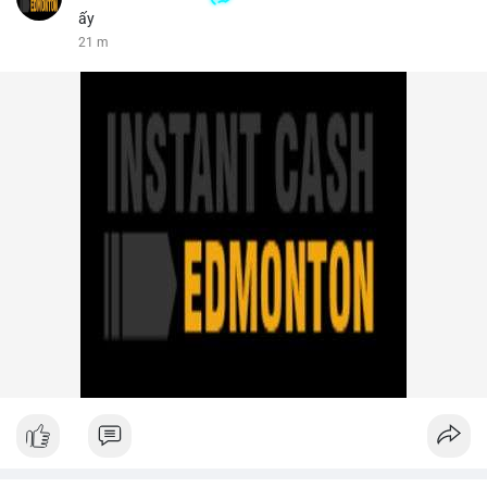
ấy
21 m