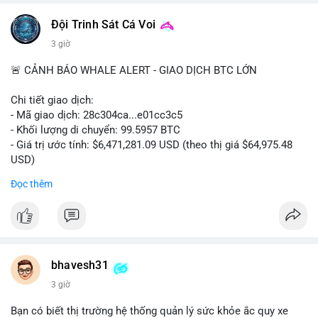
📰 Nguồn: CoinDesk
Đội Trinh Sát Cá Voi
3 giờ
🚨 CẢNH BÁO WHALE ALERT - GIAO DỊCH BTC LỚN
Chi tiết giao dịch:
- Mã giao dịch: 28c304ca...e01cc3c5
- Khối lượng di chuyển: 99.5957 BTC
- Giá trị ước tính: $6,471,281.09 USD (theo thị giá $64,975.48
USD)
- Thời gian: 20:19:36 2026-08-07 UTC
Đọc thêm
Nhận định phân tích: Khối lượng 99.6 BTC chưa xác nhận, trị
giá hơn 6.47 triệu USD, cho thấy dấu hiệu chuyển tiền quy mô
lớn. Với mức giá BTC quanh vùng 65K USD, hành vi này thường
gặp ở hai kịch bản: cá voi nạp lên sàn giao dịch để chuẩn bị
thanh khoản hoặc bán, hoặc chuyển sang ví lạnh nhằm tích lũy
bhavesh31
dài hạn. Việc giao dịch chưa được xác nhận tạo tâm lý thận
3 giờ
trọng, giới đầu tư theo dõi sát dòng tiền này để đánh giá áp lực
cung ngắn hạn. Nếu BTC vào ví nóng sàn, khả năng cao là
Bạn có biết thị trường hệ thống quản lý sức khỏe ắc quy xe