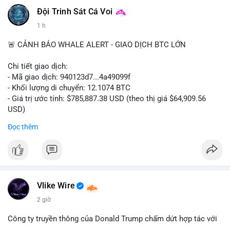
Đội Trinh Sát Cá Voi
1 h
🚨 CẢNH BÁO WHALE ALERT - GIAO DỊCH BTC LỚN
Chi tiết giao dịch:
- Mã giao dịch: 940123d7...4a49099f
- Khối lượng di chuyển: 12.1074 BTC
- Giá trị ước tính: $785,887.38 USD (theo thị giá $64,909.56
USD)
- Thời gian: 22:17:40 2026-08-07 UTC
Đọc thêm
Nhận định phân tích hành vi của Cá voi dựa trên giao dịch này:
Khối lượng 12.1 BTC tương đương gần 786 nghìn USD được di
chuyển trong một giao dịch chưa xác nhận duy nhất. Mức giá
$64,909.56 đang nằm gần vùng kháng cự tâm lý quan trọng.
Động thái này có thể là bước chuẩn bị thanh khoản để bán ra,
Vlike Wire
hoặc tái phân bổ tài sản giữa các ví nóng nhằm tối ưu phí giao
2 giờ
dịch. Việc di chuyển một phần nhỏ trong tổng nắm giữ cho
thấy cá voi đang thăm dò thanh khoản thị trường trước khi có
Công ty truyền thông của Donald Trump chấm dứt hợp tác với
hành động lớn hơn.