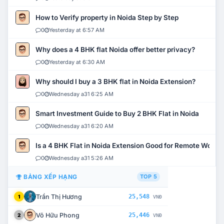
How to Verify property in Noida Step by Step
0
Yesterday at 6:57 AM
Why does a 4 BHK flat Noida offer better privacy?
0
Yesterday at 6:30 AM
Why should I buy a 3 BHK flat in Noida Extension?
0
Wednesday a31 6:25 AM
Smart Investment Guide to Buy 2 BHK Flat in Noida
0
Wednesday a31 6:20 AM
Is a 4 BHK Flat in Noida Extension Good for Remote Work?
0
Wednesday a31 5:26 AM
BẢNG XẾP HẠNG
TOP 5
Trần Thị Hương
25,548
1
VNĐ
Võ Hữu Phong
25,446
2
VNĐ