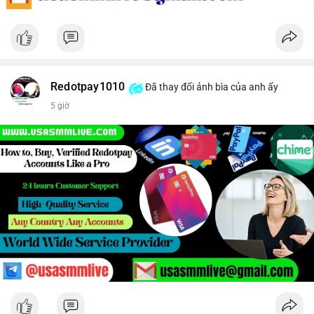
Redotpay1010
Đã thay đổi ảnh bìa của anh ấy
5 giờ