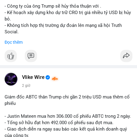
- Công ty của ông Trump sẽ hủy thỏa thuận với .
Lời khuyên cho nhà đầu tư nhỏ lẻ: Theo dõi xác nhận giao dịch
- Kế hoạch xây dựng kho dự trữ CRO trị giá nhiều tỷ USD bị hủy
và dòng tiền tiếp theo từ ví nguồn. Khối lượng này chưa đủ tạo
bỏ.
áp lực bán mạnh, nhưng nếu xuất hiện thêm 2-3 giao dịch
- Không tích hợp thị trường dự đoán lên mạng xã hội Truth
tương tự trong 24 giờ tới, khả năng cao là sóng điều chỉnh
Social.
ngắn hạn. Giữ tỷ trọng danh mục hợp lý, tránh FOMO mua đuổi
Đọc thêm
ở vùng giá hiện tại.
#binancesquare
#cryptonews
#cro
#trump
#truthsocial
#12dot1btc
#786kusd
#dichuyenvinuong
#khangcu64900
$cro
#mempoolbtc
#vlikevn
#titanbot
Vlike Wire
📰 Nguồn: Cointelegraph
2 giờ
Giám đốc ABTC thân Trump chi gần 2 triệu USD mua thêm cổ
phiếu
- Justin Mateen mua hơn 306.000 cổ phiếu ABTC trong 2 ngày.
- Tổng sở hữu đạt hơn 492.000 cổ phiếu sau đợt mua.
- Giao dịch diễn ra ngay sau báo cáo kết quả kinh doanh quý
của công ty.