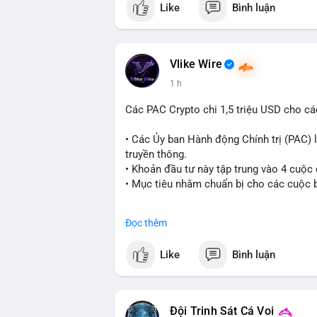
Like
Bình luận
#vlikevn
#titanbot
📰 Nguồn: CoinDesk
Vlike Wire
1 h
Các PAC Crypto chi 1,5 triệu USD cho cá
• Các Ủy ban Hành động Chính trị (PAC) l
truyền thông.
• Khoản đầu tư này tập trung vào 4 cuộc
• Mục tiêu nhằm chuẩn bị cho các cuộc b
#cryptonews
#politics
#usa
#binancesq
Đọc thêm
$btc $eth
Like
Bình luận
#vlikevn
#titanbot
📰 Nguồn: Cointelegraph
Đội Trinh Sát Cá Voi