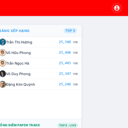
BẢNG XẾP HẠNG
TOP 5
Trần Thị Hương
25,548
VNĐ
À CHẾ TÀI XỬ LÝ VI PHẠM
Võ Hữu Phong
25,446
VNĐ
Trần Ngọc Hà
25,445
VNĐ
Võ Duy Phong
25,347
VNĐ
Đặng Kim Quỳnh
25,246
VNĐ
ỔNG ĐIỂM PAPER TRADE
TOP 5 · LIVE