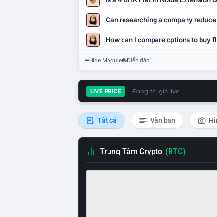
Is a 4 BHK Flat in Noida Extension
Can researching a company reduce
How can I compare options to buy fl
Hide Module
Diễn đàn
Đang tải giá live...
LIVE PRICE
Tất cả
Văn bản
Hì
Trung Tâm Crypto
(BTC)