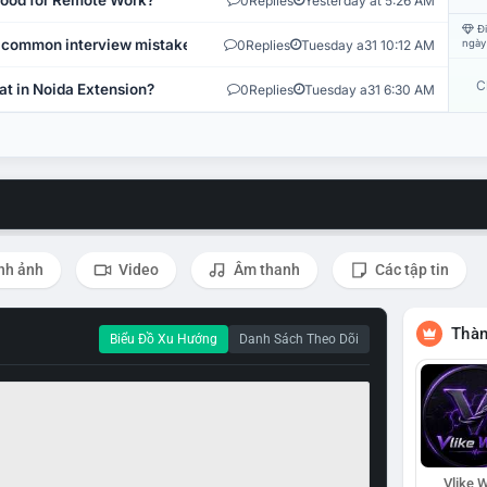
 Good for Remote Work?
0
Replies
Yesterday at 5:26 AM
Đi
 common interview mistakes?
0
Replies
Tuesday a31 10:12 AM
ngày
C
at in Noida Extension?
0
Replies
Tuesday a31 6:30 AM
nh ảnh
Video
Âm thanh
Các tập tin
Thàn
Biểu Đồ Xu Hướng
Danh Sách Theo Dõi
Vlike W