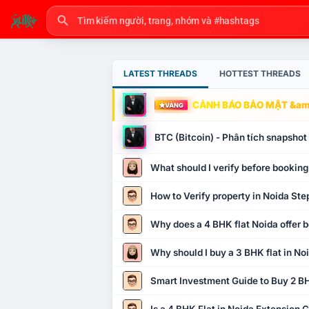
LATEST THREADS
HOTTEST THREADS
CẢNH BÁO BẢO MẬT &amp
VÀNG
BTC (Bitcoin) - Phân tích snapsho
What should I verify before booking
How to Verify property in Noida Ste
Why does a 4 BHK flat Noida offer b
Why should I buy a 3 BHK flat in No
Smart Investment Guide to Buy 2 BH