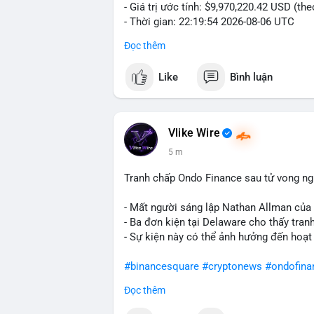
- Giá trị ước tính: $9,970,220.42 USD (th
- Thời gian: 22:19:54 2026-08-06 UTC
Đọc thêm
Một khối lượng 154.8 BTC trị giá gần 10
mempool. Với quy mô này, khả năng cao đ
Like
Bình luận
nhân hoặc tổ chức kiểm soát, không phải
nhóm cá voi tích lũy: gom coin từ nhiều v
sản để phân tán rủi ro. Nếu dòng tiền hư
tăng; ngược lại, nếu chảy về ví lạnh, tín
Vlike Wire
hiện khá nhạy cảm với biến động lớn, nê
5 m
giờ tới.
Tranh chấp Ondo Finance sau tử vong ng
Nhà đầu tư nhỏ lẻ nên thận trọng, tránh 
tiếp theo và dòng tiền vào/ra sàn trước 
- Mất người sáng lập Nathan Allman của
- Ba đơn kiện tại Delaware cho thấy tra
#154dot8btc
#vilanh
#tichluydaihan
#me
- Sự kiện này có thể ảnh hưởng đến hoạt
#binancesquare
#cryptonews
#ondofina
Đọc thêm
$btc $eth