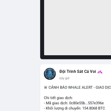
Đội Trinh Sát Cá Voi
bây giờ
🚨 CẢNH BÁO WHALE ALERT - GIAO DỊ
Chi tiết giao dịch:
- Mã giao dịch: 0c80e55b...557e396e
- Khối lượng di chuyển: 154.8068 BTC