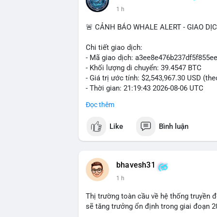
1 h
🚨 CẢNH BÁO WHALE ALERT - GIAO DỊ
Chi tiết giao dịch:
- Mã giao dịch: a3ee8e476b237df5f85
- Khối lượng di chuyển: 39.4547 BTC
- Giá trị ước tính: $2,543,967.30 USD (th
- Thời gian: 21:19:43 2026-08-06 UTC
Đọc thêm
Nhận định phân tích:
Khối lượng 39.45 BTC tương đương hơn 
Like
Bình luận
thấy một cá voi đang thực hiện hành vi d
động thái này có thể là bước chuẩn bị ch
giảm ngắn hạn lên thị trường. Ngược lại,
không thuộc sàn giao dịch, đây là tín hiệ
bhavesh31
lớn vào xu hướng tăng giá. Tâm lý thị tr
1 h
đến của số BTC này.
Thị trường toàn cầu về hệ thống truyền 
Lời khuyên cho nhà đầu tư nhỏ lẻ:
sẽ tăng trưởng ổn định trong giai đoạn 
Theo dõi sát điểm đến của giao dịch tro