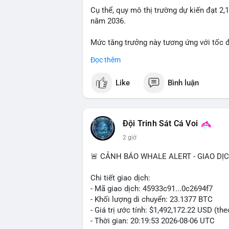
đòn bẩy và chốt lời một phần. Nếu vào ví
Cụ thể, quy mô thị trường dự kiến đạt 2,
thái quá trước biến động ngắn hạn.
năm 2036.
#39.45BTC
#vilanh
#tichluydaihan
#btc
Mức tăng trưởng này tương ứng với tốc 
suốt giai đoạn dự báo.
Đọc thêm
Nhu cầu về các giải pháp kiểm soát khí 
Like
Bình luận
trường nghiêm ngặt, là những yếu tố chín
Đội Trinh Sát Cá Voi
2 giờ
🚨 CẢNH BÁO WHALE ALERT - GIAO DỊ
Chi tiết giao dịch:
- Mã giao dịch: 45933c91...0c2694f7
- Khối lượng di chuyển: 23.1377 BTC
- Giá trị ước tính: $1,492,172.22 USD (th
- Thời gian: 20:19:53 2026-08-06 UTC