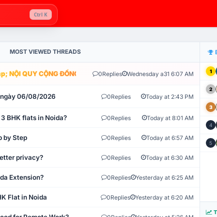
Ctrl K
MOST VIEWED THREADS
1
; NỘI QUY CỘNG ĐỒNG VLIKE.VN: HỆ THỐNG GIÁM SÁT TỰ ĐỘNG V
0
Replies
Wednesday a31 6:07 AM
2
t ngày 06/08/2026
0
Replies
Today at 2:43 PM
3
 3 BHK flats in Noida?
0
Replies
Today at 8:01 AM
4
p by Step
0
Replies
Today at 6:57 AM
5
etter privacy?
0
Replies
Today at 6:30 AM
ida Extension?
0
Replies
Yesterday at 6:25 AM
K Flat in Noida
0
Replies
Yesterday at 6:20 AM
T