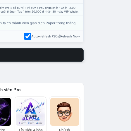
ểm live = số dư ví + ký quỹ + PnL chưa chốt · Chốt 12:00
 cuối tháng · Top 1 trên 20.000 đ nhận 30 ngày VIP Whale.
hưa có thành viên giao dịch Paper trong tháng.
Auto-refresh (30s)
Refresh Now
h viên Pro
ire
Tín Hiệu Alpha
Phí Hồ