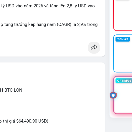
 lạnh, có thể duy trì vị thế nắm giữ. Không phản ứng
1 tỷ USD vào năm 2026 và tăng lên 2,8 tỷ USD vào
mempool
#2.54TrieuUSD
độ tăng trưởng kép hàng năm (CAGR) là 2,9% trong
TON #9
thải ngày càng cao, cùng với các quy định môi
h thúc đẩy sự phát triển của thị trường.
OPTIMUS 
CH BTC LỚN
eo thị giá $64,490.90 USD)