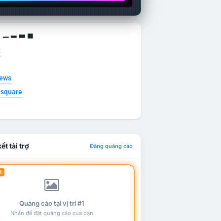
g ▁ ▂ ▃ ▄
t
news
esquare
ết tài trợ
Đăng quảng cáo
1
Quảng cáo tại vị trí #1
Nhấn để đặt quảng cáo của bạn