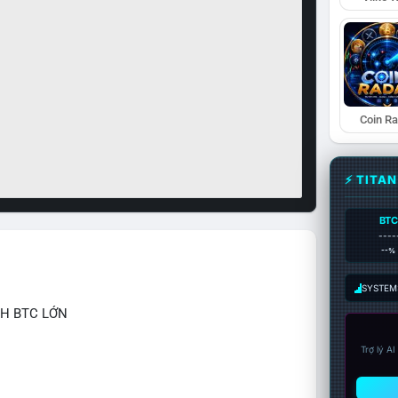
Coin R
⚡ TITA
BTC
----
--%
SYSTEM:
CH BTC LỚN
Trợ lý A