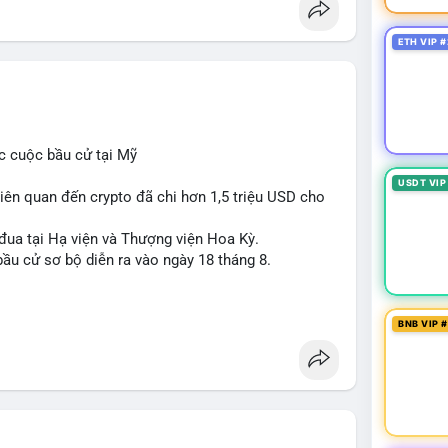
ETH VIP #
c cuộc bầu cử tại Mỹ
USDT VIP
iên quan đến crypto đã chi hơn 1,5 triệu USD cho
 đua tại Hạ viện và Thượng viện Hoa Kỳ.
ầu cử sơ bộ diễn ra vào ngày 18 tháng 8.
uare
BNB VIP 