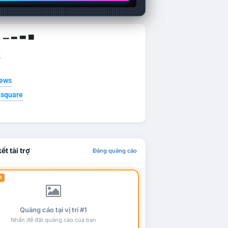
g ▁ ▂ ▃ ▄
t
news
esquare
ết tài trợ
Đăng quảng cáo
1
Quảng cáo tại vị trí #1
Nhấn để đặt quảng cáo của bạn