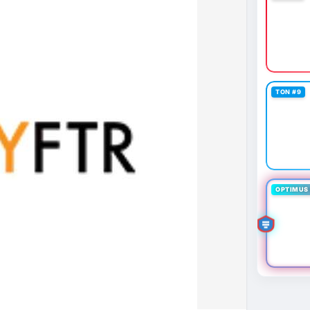
TON #9
OPTIMUS 