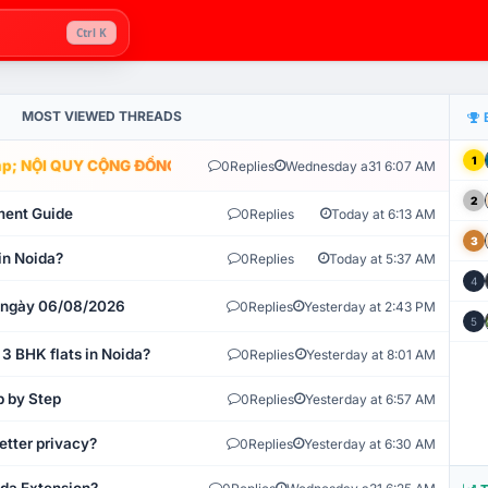
Ctrl K
MOST VIEWED THREADS
1
; NỘI QUY CỘNG ĐỒNG VLIKE.VN: HỆ THỐNG GIÁM SÁT TỰ ĐỘNG V
0
Replies
Wednesday a31 6:07 AM
2
ment Guide
0
Replies
Today at 6:13 AM
3
in Noida?
0
Replies
Today at 5:37 AM
4
t ngày 06/08/2026
0
Replies
Yesterday at 2:43 PM
5
 3 BHK flats in Noida?
0
Replies
Yesterday at 8:01 AM
p by Step
0
Replies
Yesterday at 6:57 AM
etter privacy?
0
Replies
Yesterday at 6:30 AM