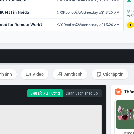
ida Extension?
0
Replies
Wednesday a31 6:25 AM
T
Đi
K Flat in Noida
0
Replies
Wednesday a31 6:20 AM
ngày
 Good for Remote Work?
0
Replies
Wednesday a31 5:26 AM
1
nh ảnh
Video
Âm thanh
Các tập tin
Thàn
Biểu Đồ Xu Hướng
Danh Sách Theo Dõi
Demo1