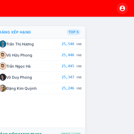
BẢNG XẾP HẠNG
TOP 5
Trần Thị Hương
25,548
VNĐ
À CHẾ TÀI XỬ LÝ VI PHẠM
Võ Hữu Phong
25,446
VNĐ
Trần Ngọc Hà
25,445
VNĐ
Võ Duy Phong
25,347
VNĐ
Đặng Kim Quỳnh
25,246
VNĐ