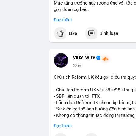
Mức tăng trưởng này tương ứng với tốc 
giai đoạn dự báo.
Đọc thêm
Đây là tín hiệu tích cực cho các nhà sản
liệu xây dựng và hạ tầng.
Like
Bình luận
Bạn đánh giá thế nào về tiềm năng của d
Vlike Wire
22 m
Chủ tịch Reform UK kêu gọi điều tra quy
- Chủ tịch Reform UK yêu cầu điều tra qu
- SBF liên quan tới FTX.
- Lãnh đạo Reform UK chuẩn bị đối mặt v
- Sự kiện có thể ảnh hưởng đến hình ảnh
- Không có thông tin tác động thị trường 
#binancesquare
#cryptonews
#sbf
#ftx
Đọc thêm
$btc $eth