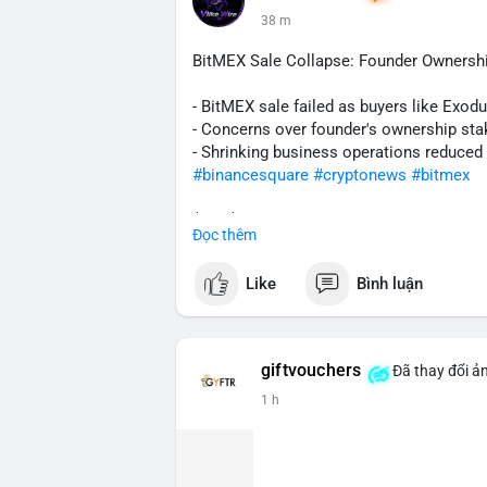
trọng, có thể gây áp lực ngắn hạn nếu d
38 m
tin nếu dòng tiền đi vào kho lưu trữ lạnh.
BitMEX Sale Collapse: Founder Ownershi
Lời khuyên cho nhà đầu tư nhỏ lẻ:
Theo dõi sát các block tiếp theo để xác
- BitMEX sale failed as buyers like Exod
hiện trên sàn giao dịch lớn, hãy cân nhắ
- Concerns over founder's ownership sta
lạnh, đây có thể là tín hiệu tích lũy tíc
- Shrinking business operations reduced
biến động ngắn hạn.
#binancesquare
#cryptonews
#bitmex
#207btc
#chuyenvilanh
#aplucban
#btcu
$btc $eth
Đọc thêm
#vlikevn
#titanbot
Like
Bình luận
📰 Nguồn: CoinDesk
giftvouchers
Đã thay đổi ản
1 h