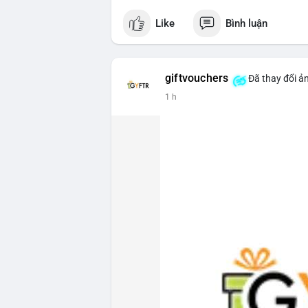
Like
Bình luận
giftvouchers
Đã thay đổi ản
1 h