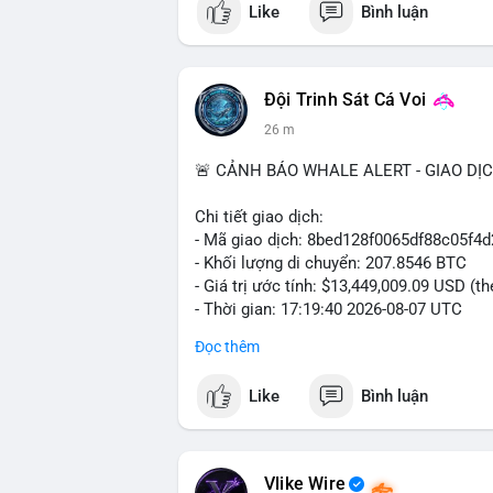
Like
Bình luận
#vlikevn
#titanbot
📰 Nguồn: Cointelegraph
Đội Trinh Sát Cá Voi
26 m
🚨 CẢNH BÁO WHALE ALERT - GIAO DỊ
Chi tiết giao dịch:
- Mã giao dịch: 8bed128f0065df88c05f
- Khối lượng di chuyển: 207.8546 BTC
- Giá trị ước tính: $13,449,009.09 USD (t
- Thời gian: 17:19:40 2026-08-07 UTC
Đọc thêm
Nhận định phân tích:
Giao dịch gần 208 BTC (tương đương 13,4
Like
Bình luận
lớn đang vận hành dòng vốn. Khối lượng
sàn giao dịch phi tập trung, gợi ý khả n
hoặc bán. Tuy nhiên, việc chuyển sang ví 
đặc biệt khi BTC đang dao động quanh vù
Vlike Wire