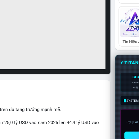
Tín Hiệu
⚡ TITA
BTC
----
--%
SYSTEM:
 trên đà tăng trưởng mạnh mẽ.
từ 25,0 tỷ USD vào năm 2026 lên 44,4 tỷ USD vào
Trợ lý A