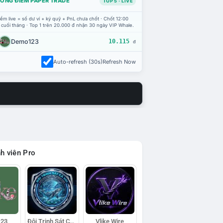
ỔNG ĐIỂM PAPER TRADE
TOP 5 · LIVE
ểm live = số dư ví + ký quỹ + PnL chưa chốt · Chốt 12:00
 cuối tháng · Top 1 trên 20.000 đ nhận 30 ngày VIP Whale.
Demo123
10.115
đ
Auto-refresh (30s)
Refresh Now
h viên Pro
23
Đội Trinh Sát Cá Voi
Vlike Wire