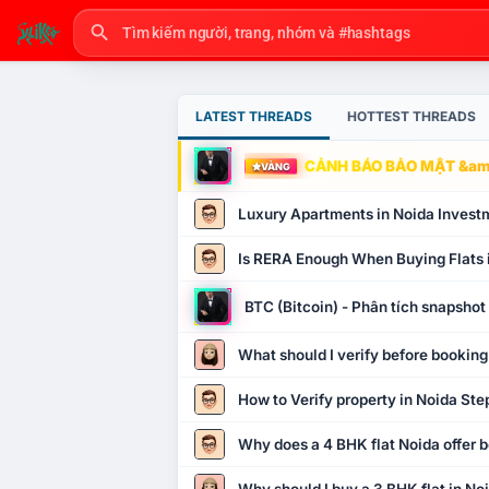
LATEST THREADS
HOTTEST THREADS
CẢNH BÁO BẢO MẬT &amp
VÀNG
Luxury Apartments in Noida Invest
Is RERA Enough When Buying Flats 
BTC (Bitcoin) - Phân tích snapsho
What should I verify before booking
How to Verify property in Noida Ste
Why does a 4 BHK flat Noida offer b