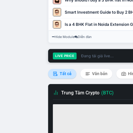
Why should I buy a 3 BHK flat in No
Smart Investment Guide to Buy 2 BH
Is a 4 BHK Flat in Noida Extension
Hide Module
Diễn đàn
Đang tải giá live...
LIVE PRICE
Tất cả
Văn bản
Hì
Trung Tâm Crypto
(BTC)