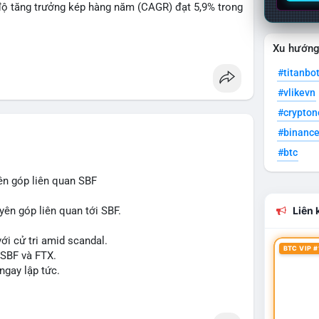
độ tăng trưởng kép hàng năm (CAGR) đạt 5,9% trong
Xu hướn
 xuất, nhà phân phối và nhà đầu tư trong ngành vật
#titanbo
#vlikevn
òng sản phẩm ống nhựa polyolefin trong tương lai?
#crypto
#binanc
#btc
ên góp liên quan SBF
yên góp liên quan tới SBF.
Liên k
ới cử tri amid scandal.
BTC VIP #
 SBF và FTX.
ngay lập tức.
#reformuk