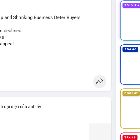
òng tiền đổ vào sàn, nhưng đồng thời củng cố niềm
SOL VIP #
p and Shrinking Business Deter Buyers
 định điểm đến của số BTC này. Nếu chúng xuất
us declined
c giảm vị thế đòn bẩy. Ngược lại, nếu chuyển sang ví
ke
h cực. Luôn đặt lệnh stop-loss và tránh FOMO trong
 appeal
ADA #6
sd64k
#mempoolflow
DOGE #7
h đại diện của anh ấy
TRX #8