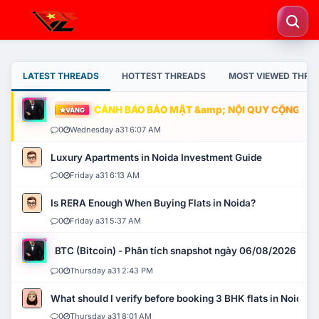
LATEST THREADS
HOTTEST THREADS
MOST VIEWED THRE
CẢNH BÁO BẢO MẬT &amp; NỘI QUY CỘNG ĐỒNG
VÀNG
0
Wednesday a31 6:07 AM
Luxury Apartments in Noida Investment Guide
0
Friday a31 6:13 AM
Is RERA Enough When Buying Flats in Noida?
0
Friday a31 5:37 AM
BTC (Bitcoin) - Phân tích snapshot ngày 06/08/2026
0
Thursday a31 2:43 PM
What should I verify before booking 3 BHK flats in Noida?
0
Thursday a31 8:01 AM