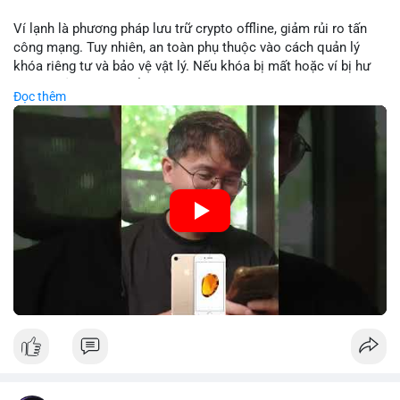
Lời khuyên: Nhà đầu tư nhỏ lẻ nên theo dõi sát dòng tiền xác
Ví lạnh là phương pháp lưu trữ crypto offline, giảm rủi ro tấn
nhận và tránh vào lệnh đòn bẩy quá mức trong 24 giờ tới. Quan
công mạng. Tuy nhiên, an toàn phụ thuộc vào cách quản lý
sát phản ứng giá tại vùng hỗ trợ $64,000 để đưa ra quyết định
khóa riêng tư và bảo vệ vật lý. Nếu khóa bị mất hoặc ví bị hư
hợp lý.
hại, tài sản không thể khôi phục. Các nhà chuyên gia khuyên
Đọc thêm
nên kết hợp với biện pháp dự phòng như sao lưu khóa và chọn
#89btc
#mempoolbitcoin
#dongtiencavoi
#aplucban
nhà sản xuất uy tín.
#phantichonchain
🎥 Xem video trực tiếp tại:
Nguồn: 5 Phút Crypto