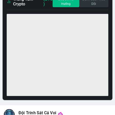
Crypto
)
Hướng
Dõi
Đội Trinh Sát Cá Voi