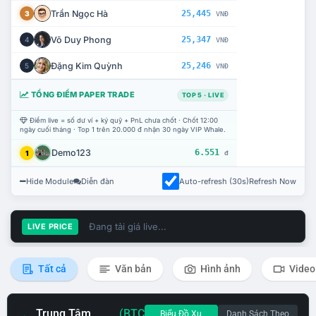
Trần Ngọc Hà
25,445
3
VNĐ
Võ Duy Phong
25,347
4
VNĐ
Đặng Kim Quỳnh
25,246
5
VNĐ
TỔNG ĐIỂM PAPER TRADE
TOP 5 · LIVE
Điểm live = số dư ví + ký quỹ + PnL chưa chốt · Chốt 12:00
ngày cuối tháng · Top 1 trên 20.000 đ nhận 30 ngày VIP Whale.
Demo123
6.551
1
đ
Hide Module
Diễn đàn
Auto-refresh (30s)
Refresh Now
Đang tải giá live...
LIVE PRICE
Tất cả
Văn bản
Hình ảnh
Video
Trung Tâm
(BTC
Biểu Đồ Xu
Danh Sách Theo