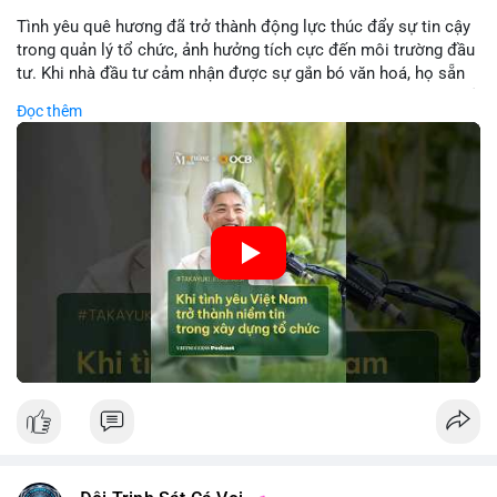
Tình yêu quê hương đã trở thành động lực thúc đẩy sự tin cậy
trong quản lý tổ chức, ảnh hưởng tích cực đến môi trường đầu
tư. Khi nhà đầu tư cảm nhận được sự gắn bó văn hoá, họ sẵn
sàng đầu tư dài hạn vào các doanh nghiệp nội địa, bao gồm cả
Đọc thêm
các công ty blockchain và tiền mã hoá. Sự tăng cường niềm
tin này giúp giảm rủi ro thị trường, cải thiện chi phí vốn và thúc
đẩy sự phát triển bền vững của ngành công nghệ tài chính. Các
nhà quản lý cần khai thác tinh thần này để xây dựng chiến lược
phát triển bền vững và thu hút vốn đầu tư.
🎥 Xem video trực tiếp tại:
Nguồn: VIETSUCCESS