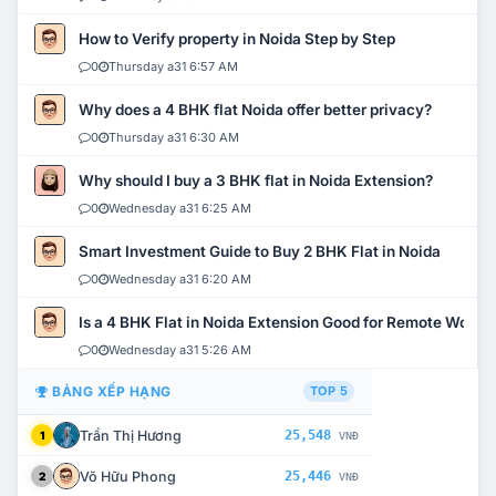
How to Verify property in Noida Step by Step
0
Thursday a31 6:57 AM
Why does a 4 BHK flat Noida offer better privacy?
0
Thursday a31 6:30 AM
Why should I buy a 3 BHK flat in Noida Extension?
0
Wednesday a31 6:25 AM
Smart Investment Guide to Buy 2 BHK Flat in Noida
0
Wednesday a31 6:20 AM
Is a 4 BHK Flat in Noida Extension Good for Remote Work?
0
Wednesday a31 5:26 AM
BẢNG XẾP HẠNG
TOP 5
Trần Thị Hương
25,548
1
VNĐ
Võ Hữu Phong
25,446
2
VNĐ