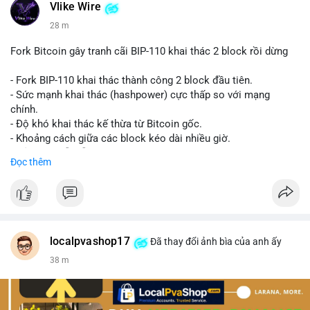
Vlike Wire
28 m
Fork Bitcoin gây tranh cãi BIP-110 khai thác 2 block rồi dừng
- Fork BIP-110 khai thác thành công 2 block đầu tiên.
- Sức mạnh khai thác (hashpower) cực thấp so với mạng
chính.
- Độ khó khai thác kế thừa từ Bitcoin gốc.
- Khoảng cách giữa các block kéo dài nhiều giờ.
- Cả hai chuỗi vẫn chấp nhận cùng một giao dịch.
Đọc thêm
#bitcoin
#btc
#cryptonews
#blockchain
#bip110
$btc
#vlikevn
#titanbot
localpvashop17
Đã thay đổi ảnh bìa của anh ấy
38 m
📰 Nguồn: CoinDesk