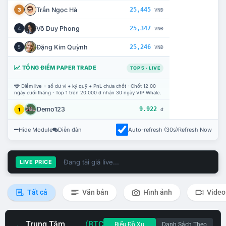
Trần Ngọc Hà
25,445
3
VNĐ
Võ Duy Phong
25,347
4
VNĐ
Đặng Kim Quỳnh
25,246
5
VNĐ
TỔNG ĐIỂM PAPER TRADE
TOP 5 · LIVE
Điểm live = số dư ví + ký quỹ + PnL chưa chốt · Chốt 12:00
ngày cuối tháng · Top 1 trên 20.000 đ nhận 30 ngày VIP Whale.
Demo123
9.922
1
đ
Hide Module
Diễn đàn
Auto-refresh (30s)
Refresh Now
Đang tải giá live...
LIVE PRICE
Tất cả
Văn bản
Hình ảnh
Video
Trung Tâm
(BTC
Biểu Đồ Xu
Danh Sách Theo