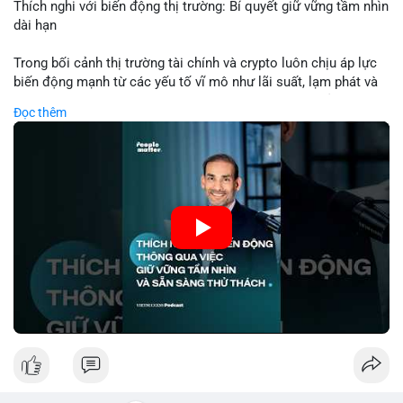
của BTC.
Thích nghi với biến động thị trường: Bí quyết giữ vững tầm nhìn
dài hạn
Lời khuyên: Nhà đầu tư nhỏ lẻ nên theo dõi thêm 2-3 giao dịch
tương tự trong 24 giờ tới để xác nhận xu hướng. Không nên
Trong bối cảnh thị trường tài chính và crypto luôn chịu áp lực
hành động vội vàng dựa trên một giao dịch đơn lẻ, hãy ưu tiên
biến động mạnh từ các yếu tố vĩ mô như lãi suất, lạm phát và
quản trị rủi ro và giữ kỷ luật với kế hoạch đầu tư đã đề ra.
chính sách tiền tệ, việc duy trì tầm nhìn chiến lược trở thành
Đọc thêm
chìa khóa để đầu tư viên vượt qua giai đoạn không chắc chắn.
#8dot3271btc
#giaodichlon
#vilanh
#tamlycavoi
Thay vì phản ứng cảm xúc với những dao động ngắn hạn, các
#mempoolbtc
nhà đầu tư thành công thường tập trung vào nguyên tắc cơ
bản, phân배 tài sản hợp lý và kiên持 theo kế hoạch đã định.
Điều này không chỉ giúp giảm rủi ro mà còn tạo điều kiện để
tận dụng cơ hội khi thị trường phục hồi.
🎥 Xem video trực tiếp tại:
Nguồn: VIETSUCCESS