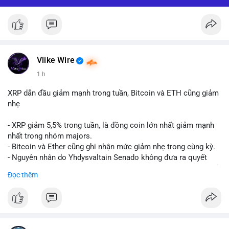
Vlike Wire
1 h
XRP dẫn đầu giảm mạnh trong tuần, Bitcoin và ETH cũng giảm
nhẹ
- XRP giảm 5,5% trong tuần, là đồng coin lớn nhất giảm mạnh
nhất trong nhóm majors.
- Bitcoin và Ether cũng ghi nhận mức giảm nhẹ trong cùng kỳ.
- Nguyên nhân do Yhdysvaltain Senado không đưa ra quyết
định về luật Clarity Act (luật cấu trúc thị trường) trước khi nghỉ
Đọc thêm
hè, đẩy việc thảo luận sang tháng 9.
- Việc trì hoãn pháp lý làm tăng sự không chắc chắn quanh
XRP và Ripple, ảnh hưởng đến tâm lý nhà đầu tư.
#binancesquare
#cryptonews
#xrp
#btc
#eth
#clarityact