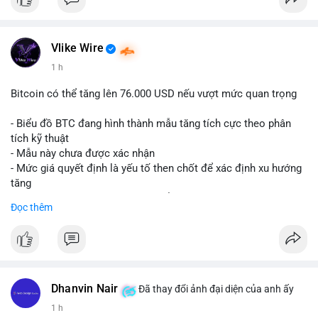
Vlike Wire
1 h
Bitcoin có thể tăng lên 76.000 USD nếu vượt mức quan trọng
- Biểu đồ BTC đang hình thành mẫu tăng tích cực theo phân
tích kỹ thuật
- Mẫu này chưa được xác nhận
- Mức giá quyết định là yếu tố then chốt để xác định xu hướng
tăng
- Nếu phá vỡ mức này, BTC có thể hướng tới 76.000 USD
Đọc thêm
#binancesquare
#cryptonews
#btc
$btc
#vlikevn
#titanbot
Dhanvin Nair
Đã thay đổi ảnh đại diện của anh ấy
1 h
📰 Nguồn: CoinDesk