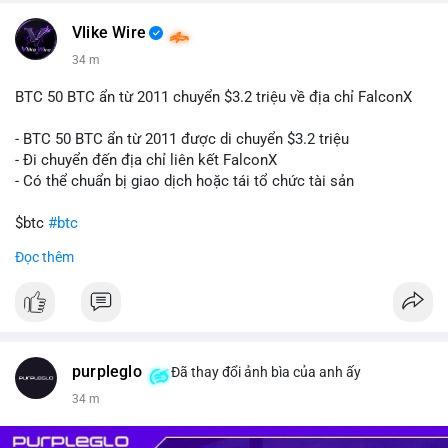
#160btc
#vilanh
#thanhkhoansan
#aplucban
#btcmempool
📰 Nguồn: Cointelegraph
Vlike Wire
34 m
BTC 50 BTC ẩn từ 2011 chuyển $3.2 triệu về địa chỉ FalconX
- BTC 50 BTC ẩn từ 2011 được di chuyển $3.2 triệu
- Đi chuyển đến địa chỉ liên kết FalconX
- Có thể chuẩn bị giao dịch hoặc tái tổ chức tài sản
$btc
#btc
Đọc thêm
#vlikevn
#titanbot
📰 Nguồn: CoinDesk
purpleglo
Đã thay đổi ảnh bìa của anh ấy
34 m