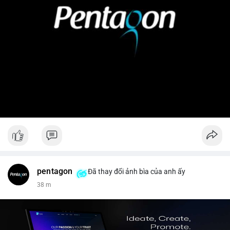
pentagon
Đã thay đổi ảnh bìa của anh ấy
38 m