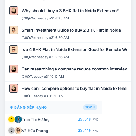
Why should I buy a 3 BHK flat in Noida Extension?
0
Wednesday a31 6:25 AM
Smart Investment Guide to Buy 2 BHK Flat in Noida
0
Wednesday a31 6:20 AM
Is a 4 BHK Flat in Noida Extension Good for Remote Work?
0
Wednesday a31 5:26 AM
Can researching a company reduce common interview mi
0
Tuesday a31 10:12 AM
How can I compare options to buy flat in Noida Extension?
0
Tuesday a31 6:30 AM
BẢNG XẾP HẠNG
TOP 5
Trần Thị Hương
25,548
1
VNĐ
Võ Hữu Phong
25,446
2
VNĐ