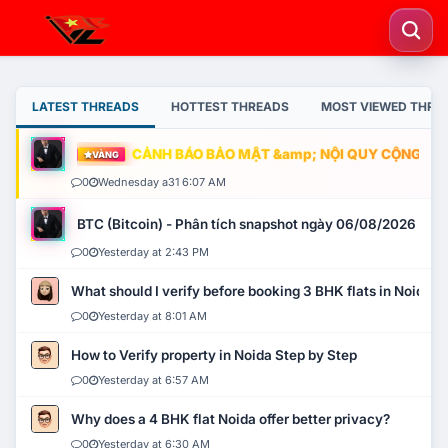
LATEST THREADS
HOTTEST THREADS
MOST VIEWED THRE
CẢNH BÁO BẢO MẬT &amp; NỘI QUY CỘNG ĐỒNG
VÀNG
0
Wednesday a31 6:07 AM
BTC (Bitcoin) - Phân tích snapshot ngày 06/08/2026
0
Yesterday at 2:43 PM
What should I verify before booking 3 BHK flats in Noida?
0
Yesterday at 8:01 AM
How to Verify property in Noida Step by Step
0
Yesterday at 6:57 AM
Why does a 4 BHK flat Noida offer better privacy?
0
Yesterday at 6:30 AM