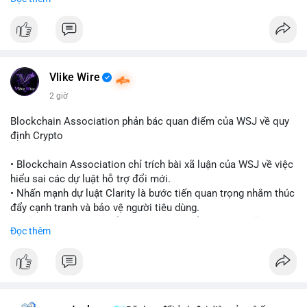
quy định toàn cầu.
- Giấy phép này cho phép cung cấp dịch vụ lưu ký tài sản số
một cách hợp pháp tại Cayman, thu hút thêm khách hàng tổ
chức.
- Động thái này phản ánh xu hướng các sàn giao dịch và nền
tảng tiền điện tử tăng cường tuân thủ pháp lý để mở rộng hoạt
Vlike Wire
động.
2 giờ
#binancesquare
#cryptonews
#blockchain
#regulation
Blockchain Association phản bác quan điểm của WSJ về quy
#custody
định Crypto
$btc $eth
• Blockchain Association chỉ trích bài xã luận của WSJ về việc
hiểu sai các dự luật hỗ trợ đổi mới.
#vlikevn
#titanbot
• Nhấn mạnh dự luật Clarity là bước tiến quan trọng nhằm thúc
đẩy cạnh tranh và bảo vệ người tiêu dùng.
📰 Nguồn: Cointelegraph
• Phản đối các quan điểm kìm hãm sự đổi mới trong lĩnh vực
Đọc thêm
tài sản số.
#blockchain
#cryptonews
#regulation
#binancesquare
$btc $eth