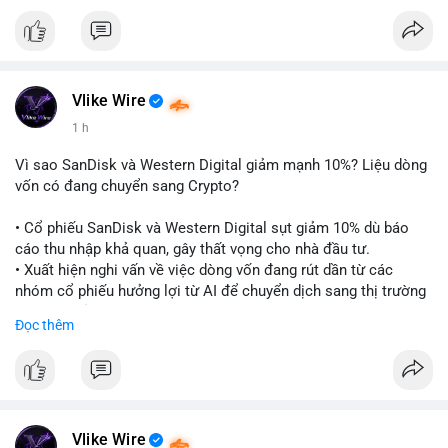
$btc
#btc
$eth
#eth
#vlikevn
#titanbot
📰 Nguồn: CoinDesk
Vlike Wire
1 h
Vì sao SanDisk và Western Digital giảm mạnh 10%? Liệu dòng
vốn có đang chuyển sang Crypto?
• Cổ phiếu SanDisk và Western Digital sụt giảm 10% dù báo
cáo thu nhập khả quan, gây thất vọng cho nhà đầu tư.
• Xuất hiện nghi vấn về việc dòng vốn đang rút dần từ các
nhóm cổ phiếu hưởng lợi từ AI để chuyển dịch sang thị trường
tiền điện tử.
Đọc thêm
• Diễn biến này có thể là tín hiệu cho thấy sự luân chuyển dòng
tiền giữa các nhóm tài sản công nghệ và crypto.
#binancesquare
#cryptonews
#marketanalysis
#ai
#investing
$btc $eth
Vlike Wire