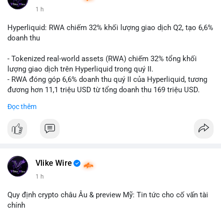
1 h
#vlikevn
#titanbot
Hyperliquid: RWA chiếm 32% khối lượng giao dịch Q2, tạo 6,6%
📰 Nguồn: CoinDesk
doanh thu
- Tokenized real-world assets (RWA) chiếm 32% tổng khối
lượng giao dịch trên Hyperliquid trong quý II.
- RWA đóng góp 6,6% doanh thu quý II của Hyperliquid, tương
đương hơn 11,1 triệu USD từ tổng doanh thu 169 triệu USD.
- Đây là dấu hiệu mạnh mẽ về sự tăng trưởng của thị trường tài
Đọc thêm
sản hóa thực tế trên sàn giao dịch phi tập trung.
#binancesquare
#cryptonews
#hyperliquid
#rwa
#defi
$btc $eth
Vlike Wire
#vlikevn
#titanbot
1 h
📰 Nguồn: Cointelegraph
Quy định crypto châu Âu & preview Mỹ: Tin tức cho cố vấn tài
chính