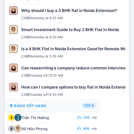
Why should I buy a 3 BHK flat in Noida Extension?
0
Yesterday at 6:25 AM
Smart Investment Guide to Buy 2 BHK Flat in Noida
0
Yesterday at 6:20 AM
Is a 4 BHK Flat in Noida Extension Good for Remote Work?
0
Yesterday at 5:26 AM
Can researching a company reduce common interview mi
0
Tuesday a31 10:12 AM
How can I compare options to buy flat in Noida Extension?
0
Tuesday a31 6:30 AM
BẢNG XẾP HẠNG
TOP 5
Trần Thị Hương
25,548
1
VNĐ
Võ Hữu Phong
25,446
2
VNĐ