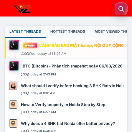
LATEST THREADS
HOTTEST THREADS
MOST VIEWED THRE
CẢNH BÁO BẢO MẬT &amp; NỘI QUY CỘNG ĐỒNG
VÀNG
0
Wednesday a31 6:07 AM
BTC (Bitcoin) - Phân tích snapshot ngày 06/08/2026
0
Today at 2:43 PM
What should I verify before booking 3 BHK flats in Noida?
0
Today at 8:01 AM
How to Verify property in Noida Step by Step
0
Today at 6:57 AM
Why does a 4 BHK flat Noida offer better privacy?
0
Today at 6:30 AM