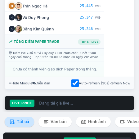
Trần Ngọc Hà
25,445
3
VNĐ
Võ Duy Phong
25,347
4
VNĐ
Đặng Kim Quỳnh
25,246
5
VNĐ
TỔNG ĐIỂM PAPER TRADE
TOP 5 · LIVE
Điểm live = số dư ví + ký quỹ + PnL chưa chốt · Chốt 12:00
ngày cuối tháng · Top 1 trên 20.000 đ nhận 30 ngày VIP Whale.
Chưa có thành viên giao dịch Paper trong tháng.
Hide Module
Diễn đàn
Auto-refresh (30s)
Refresh Now
Đang tải giá live...
LIVE PRICE
Tất cả
Văn bản
Hình ảnh
Video