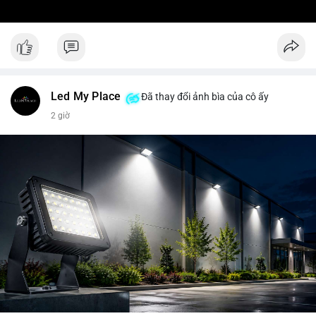
Led My Place
Đã thay đổi ảnh bìa của cô ấy
2 giờ