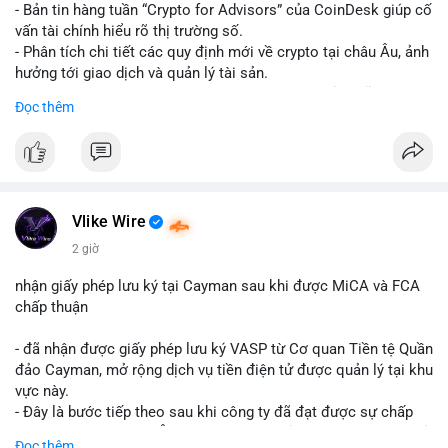
- Bản tin hàng tuần “Crypto for Advisors” của CoinDesk giúp cố
vấn tài chính hiểu rõ thị trường số.
- Phân tích chi tiết các quy định mới về crypto tại châu Âu, ảnh
hưởng tới giao dịch và quản lý tài sản.
- Đánh giá các xu hướng và dự báo chính sách của Mỹ, giúp
Đọc thêm
nhà đầu tư chuẩn bị chiến lược.
- Cập nhật nhanh các thay đổi pháp lý, rủi ro và cơ hội đầu tư
trong lĩnh vực blockchain.
#binancesquare
#cryptonews
#regulation
#europe
#us
Vlike Wire
$btc $eth
2 giờ
#vlikevn
#titanbot
nhận giấy phép lưu ký tại Cayman sau khi được MiCA và FCA
chấp thuận
📰 Nguồn: CoinDesk
- đã nhận được giấy phép lưu ký VASP từ Cơ quan Tiền tệ Quần
đảo Cayman, mở rộng dịch vụ tiền điện tử được quản lý tại khu
vực này.
- Đây là bước tiếp theo sau khi công ty đã đạt được sự chấp
thuận từ MiCA (Châu Âu) và FCA (Anh), củng cố vị thế tuân thủ
Đọc thêm