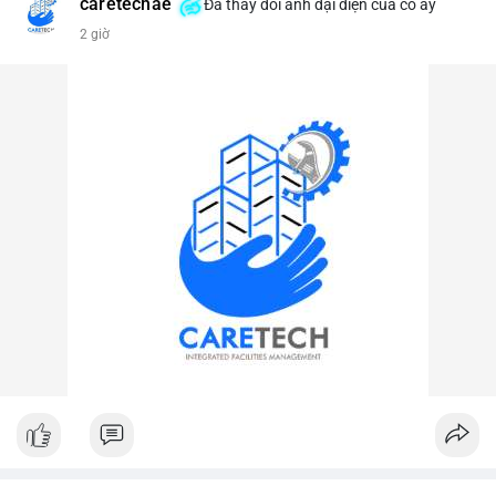
caretechae
Đã thay đổi ảnh đại diện của cô ấy
#vlikevn
#titanbot
2 giờ
📰 Nguồn: CoinDesk