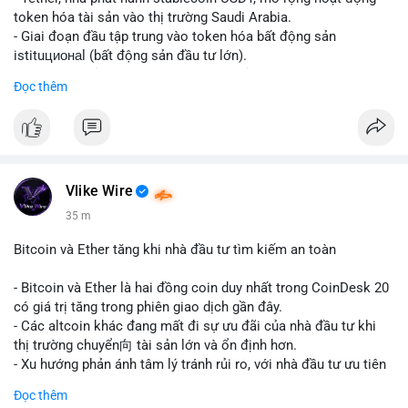
token hóa tài sản vào thị trường Saudi Arabia.
- Giai đoạn đầu tập trung vào token hóa bất động sản
istituционаl (bất động sản đầu tư lớn).
- Kế hoạch mở rộng sang các lớp tài sản khác trong tương lai.
Đọc thêm
- Bước đi này nhằm tăng khả năng truy cập và thanh khoản cho
tài sản truyền thống qua blockchain.
#binancesquare
#cryptonews
#usdt
#tether
#tokenization
#realestate
#saudiarabia
#blockchain
Vlike Wire
$usdt
35 m
#vlikevn
#titanbot
Bitcoin và Ether tăng khi nhà đầu tư tìm kiếm an toàn
📰 Nguồn: CoinDesk
- Bitcoin và Ether là hai đồng coin duy nhất trong CoinDesk 20
có giá trị tăng trong phiên giao dịch gần đây.
- Các altcoin khác đang mất đi sự ưu đãi của nhà đầu tư khi
thị trường chuyển向 tài sản lớn và ổn định hơn.
- Xu hướng phản ánh tâm lý tránh rủi ro, với nhà đầu tư ưu tiên
các token có vốn hóa thị trường lớn nhất.
Đọc thêm