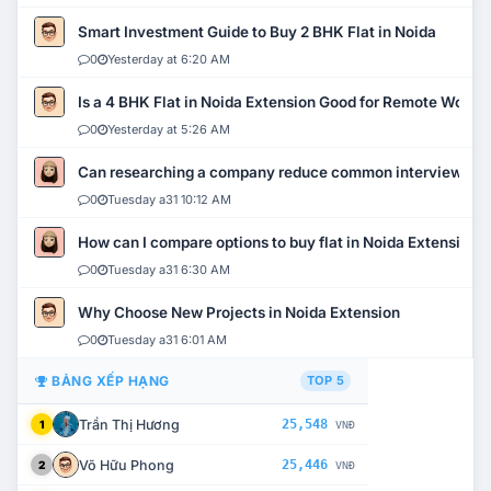
Smart Investment Guide to Buy 2 BHK Flat in Noida
0
Yesterday at 6:20 AM
Is a 4 BHK Flat in Noida Extension Good for Remote Work?
0
Yesterday at 5:26 AM
Can researching a company reduce common interview mi
0
Tuesday a31 10:12 AM
How can I compare options to buy flat in Noida Extension?
0
Tuesday a31 6:30 AM
Why Choose New Projects in Noida Extension
0
Tuesday a31 6:01 AM
BẢNG XẾP HẠNG
TOP 5
Trần Thị Hương
25,548
1
VNĐ
Võ Hữu Phong
25,446
2
VNĐ