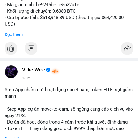
- Mã giao dịch: be9246be...e5c22a1e
- Khối lượng di chuyển: 9.6080 BTC
- Giá trị ước tính: $618,948.89 USD (theo thị giá $64,420.00
USD)
- Thời gian: 14:19:34 2026-08-06 UTC
Đọc thêm
Nhận định phân tích hành vi của Cá voi dựa trên giao dịch này:
Khối lượng 9.608 BTC, tương đương gần 619 nghìn USD, chưa
quá lớn để gây áp lực bán trực tiếp lên sàn giao dịch. Tuy
nhiên, việc di chuyển một lượng BTC tập trung trong thời điểm
biến động có thể là bước khởi đầu cho chiến dịch gom hàng
Vlike Wire
hoặc tái phân bổ danh mục. Nếu giao dịch được xác nhận
16 m
chuyển vào ví lạnh, khả năng cao cá voi đang tích lũy dài hạn,
giảm nguồn cung lưu thông. Ngược lại, nếu dòng tiền đổ về ví
Step App chấm dứt hoạt động sau 4 năm, token FITFI sụt giảm
sàn nóng, thị trường có thể đối mặt với áp lực chốt lời ngắn
mạnh
hạn.
- Step App, dự án move‑to‑earn, sẽ ngừng cung cấp dịch vụ vào
Lời khuyên cho nhà đầu tư nhỏ lẻ: Theo dõi xác nhận của giao
ngày 21/8.
dịch này. Nếu BTC tiếp tục bị rút khỏi sàn với tần suất tăng, đó
- Dự án đã hoạt động trong 4 năm trước khi quyết định dừng.
là tín hiệu tích cực cho xu hướng tăng giá. Hạn chế hành động
- Token FITFI hiện đang giao dịch 99,9% thấp hơn mức cao
theo cảm xúc, ưu tiên quản trị rủi ro với khối lượng vị thế nhỏ.
nhất từng đạt được.