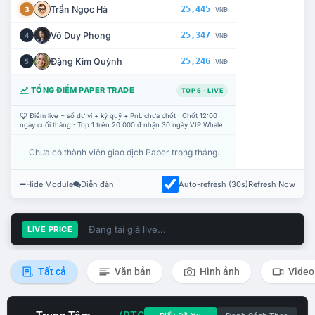
Trần Ngọc Hà
25,445
3
VNĐ
Võ Duy Phong
25,347
4
VNĐ
Đặng Kim Quỳnh
25,246
5
VNĐ
TỔNG ĐIỂM PAPER TRADE
TOP 5 · LIVE
Điểm live = số dư ví + ký quỹ + PnL chưa chốt · Chốt 12:00
ngày cuối tháng · Top 1 trên 20.000 đ nhận 30 ngày VIP Whale.
Chưa có thành viên giao dịch Paper trong tháng.
Hide Module
Diễn đàn
Auto-refresh (30s)
Refresh Now
Đang tải giá live...
LIVE PRICE
Tất cả
Văn bản
Hình ảnh
Video