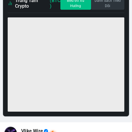
Trung Tâm
(BTC
Biểu Đồ Xu
Danh Sách Theo
Crypto
)
Hướng
Dõi
Vlike Wire