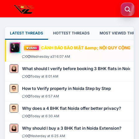
LATEST THREADS
HOTTEST THREADS
MOST VIEWED THRE
CẢNH BÁO BẢO MẬT &amp; NỘI QUY CỘNG ĐỒNG
VÀNG
0
Wednesday a31 6:07 AM
What should I verify before booking 3 BHK flats in Noida?
0
Today at 8:01 AM
How to Verify property in Noida Step by Step
0
Today at 6:57 AM
Why does a 4 BHK flat Noida offer better privacy?
0
Today at 6:30 AM
Why should I buy a 3 BHK flat in Noida Extension?
0
Yesterday at 6:25 AM