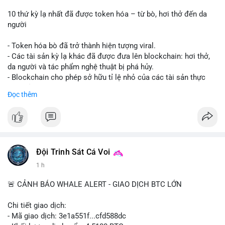
10 thứ kỳ lạ nhất đã được token hóa – từ bò, hơi thở đến da
người
- Token hóa bò đã trở thành hiện tượng viral.
- Các tài sản kỳ lạ khác đã được đưa lên blockchain: hơi thở,
da người và tác phẩm nghệ thuật bị phá hủy.
- Blockchain cho phép sở hữu tỉ lệ nhỏ của các tài sản thực
vật, mở ra thị trường mới.
Đọc thêm
- Câu hỏi về pháp lý, đạo đức và bảo mật đang được đặt ra.
- Nhiều nền tảng NFT đang thử nghiệm token hóa các tài sản
bất thường.
#binancesquare
#cryptonews
#tokenization
#web3
#nft
Đội Trinh Sát Cá Voi
$btc $eth
1 h
#vlikevn
#titanbot
🚨 CẢNH BÁO WHALE ALERT - GIAO DỊCH BTC LỚN
📰 Nguồn: Cointelegraph
Chi tiết giao dịch:
- Mã giao dịch: 3e1a551f...cfd588dc