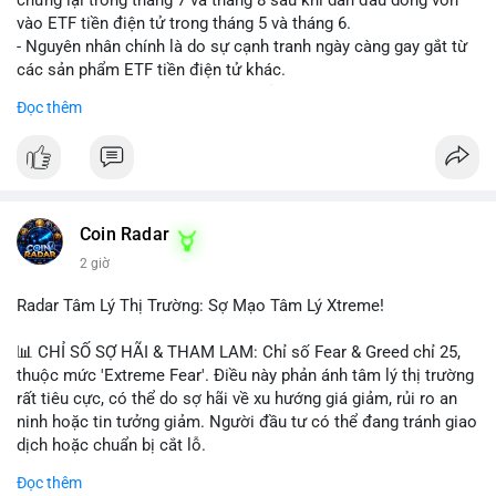
vào ETF tiền điện tử trong tháng 5 và tháng 6.
- Nguyên nhân chính là do sự cạnh tranh ngày càng gay gắt từ
các sản phẩm ETF tiền điện tử khác.
- Điều này cho thấy sự quan tâm của nhà đầu tư đối với
Đọc thêm
Hyperliquid có thể đã giảm bớt, ảnh hưởng đến dòng vốn và
thanh khoản của đồng tiền này.
- Nhà đầu tư cần theo dõi sát sao diễn biến thị trường và các
yếu tố cạnh tranh để đưa ra quyết định đầu tư hợp lý.
#binancesquare
#cryptonews
#hyperliquid
#etf
#jpmorgan
Coin Radar
2 giờ
$hype
Radar Tâm Lý Thị Trường: Sợ Mạo Tâm Lý Xtreme!
#vlikevn
#titanbot
📊 CHỈ SỐ SỢ HÃI & THAM LAM: Chỉ số Fear & Greed chỉ 25,
📰 Nguồn: CoinDesk
thuộc mức 'Extreme Fear'. Điều này phản ánh tâm lý thị trường
rất tiêu cực, có thể do sợ hãi về xu hướng giá giảm, rủi ro an
ninh hoặc tin tưởng giảm. Người đầu tư có thể đang tránh giao
dịch hoặc chuẩn bị cắt lỗ.
Đọc thêm
📈 XU HƯỚNG TÌM KIẾM & THẢO LUẬN: Coin trending trên