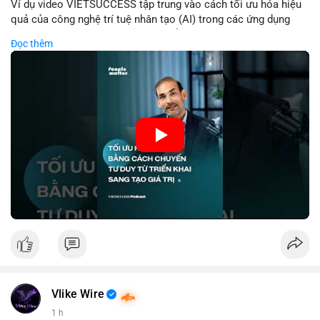
Ví dụ video VIETSUCCESS tập trung vào cách tối ưu hóa hiệu
quả của công nghệ trí tuệ nhân tạo (AI) trong các ứng dụng
chuyên nghiệp. AI được sử dụng để phân tích dữ liệu lớn, dự
Đọc thêm
đoán xu hướng thị trường, và tự động hóa quy trình trong lĩnh
vực tài chính và crypto. Bài đăng nhấn mạnh vai trò của AI
trong việc giảm thiểu sai lầm, tăng tốc độ xử lý, và hỗ trợ quyết
định dựa trên dữ liệu. Điều này đặc biệt quan trọng trong thời
kỳ phát triển nhanh chóng của ngành crypto, nơi tính chính xác
và tốc độ là yếu tố quyết định.
🎥 Xem video trực tiếp tại:
Nguồn: VIETSUCCESS
Vlike Wire
1 h