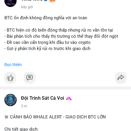
bây giờ
BTC ổn định không đồng nghĩa với an toàn
- BTC hiện có độ biến động thấp nhưng rủi ro vẫn tồn tại
- Bài phân tích cho thấy thị trường có thể thay đổi đột ngột
- Đề cao cần cẩn trọng khi đầu tư vào crypto
- Gợi ý phân tích kỹ rủi ro trước khi giao dịch
#binancesquare
#cryptonews
#btc
#marketanalysis
Đọc thêm
$btc
#vlikevn
#titanbot
📰 Nguồn: CoinDesk
Đội Trinh Sát Cá Voi
5 m
🚨 CẢNH BÁO WHALE ALERT - GIAO DỊCH BTC LỚN
Chi tiết giao dịch: