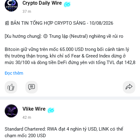
các quỹ phòng hộ sang vị thế Long là tín hiệu tích cực ngầm,
📰 Nguồn: CoinDesk
Crypto Daily Wire
nhưng biến động ngắn hạn vẫn cao.
37 m
• Khuyến nghị: Cẩn trọng với các lệnh Long/Short khi Bitcoin
chưa thoát khỏi vùng giá hiện tại. Theo dõi sát các tin tức về
📰 BẢN TIN TỔNG HỢP CRYPTO SÁNG - 10/08/2026
lạm phát (CPI) và động thái của các quỹ lớn.
[Xu hướng chung]: 🟡 Trung lập (Neutral) nghiêng về rủi ro
📊 Nguồn: Radar Tâm Lý Thị Trường
Bitcoin giữ vững trên mốc 65.000 USD trong bối cảnh tâm lý
thị trường thận trọng, khi chỉ số Fear & Greed Index dừng ở
mức 30/100 và dòng tiền DeFi đứng yên với tổng TVL đạt 142,8
tỷ USD.
Đọc thêm
- Thị trường & Giá cả: BTC giao dịch quanh vùng 65.200 USD,
tăng gần 3% khi Iran-Oman hứa mở lại eo Hormuz, giảm lo ngại
địa chính trị. Hoạt động cá voi diễn ra sôi động với lệnh
chuyển 458 BTC trị giá gần 30 triệu USD cùng nhiều giao dịch
lớn khác. Đáng chú ý, thanh lý Short chiếm tới 81,7% tổng 35,7
Vlike Wire
triệu USD thanh lý trong 24h, cho thấy phe bán đang yếu thế.
42 m
- DeFi & Công nghệ: Standard Chartered dự báo thị trường RWA
Standard Chartered: RWA đạt 4 nghìn tỷ USD, LINK có thể
sẽ bùng nổ lên 4 nghìn tỷ USD, kéo theo giá trị token LINK có
chạm mốc 200 USD