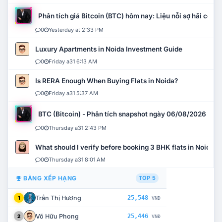
Phân tích giá Bitcoin (BTC) hôm nay: Liệu nỗi sợ hãi có mở 
0
Yesterday at 2:33 PM
Luxury Apartments in Noida Investment Guide
0
Friday a31 6:13 AM
Is RERA Enough When Buying Flats in Noida?
0
Friday a31 5:37 AM
BTC (Bitcoin) - Phân tích snapshot ngày 06/08/2026
0
Thursday a31 2:43 PM
What should I verify before booking 3 BHK flats in Noida?
0
Thursday a31 8:01 AM
BẢNG XẾP HẠNG
TOP 5
Trần Thị Hương
25,548
1
VNĐ
Võ Hữu Phong
25,446
2
VNĐ