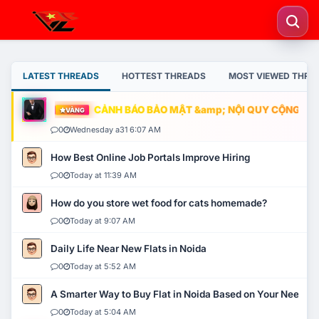
LATEST THREADS
HOTTEST THREADS
MOST VIEWED THRE
CẢNH BÁO BẢO MẬT &amp; NỘI QUY CỘNG ĐỒNG
VÀNG
0
Wednesday a31 6:07 AM
How Best Online Job Portals Improve Hiring
0
Today at 11:39 AM
How do you store wet food for cats homemade?
0
Today at 9:07 AM
Daily Life Near New Flats in Noida
0
Today at 5:52 AM
A Smarter Way to Buy Flat in Noida Based on Your Needs
0
Today at 5:04 AM