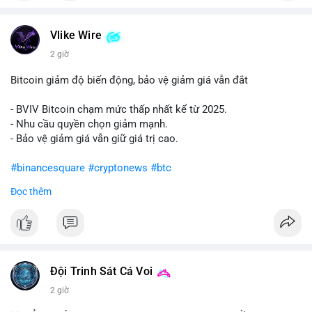
#vlikevn
#titanbot
Vlike Wire
📰 Nguồn: Cointelegraph
2 giờ
Bitcoin giảm độ biến động, bảo vệ giảm giá vẫn đắt
- BVIV Bitcoin chạm mức thấp nhất kể từ 2025.
- Nhu cầu quyền chọn giảm mạnh.
- Bảo vệ giảm giá vẫn giữ giá trị cao.
#binancesquare
#cryptonews
#btc
Đọc thêm
$btc
#vlikevn
#titanbot
📰 Nguồn: CoinDesk
Đội Trinh Sát Cá Voi
2 giờ