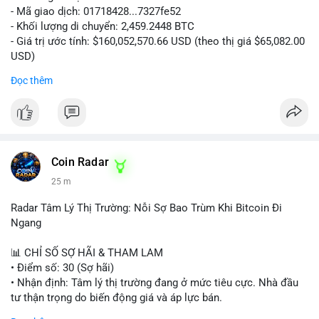
- Mã giao dịch: 01718428...7327fe52
- Khối lượng di chuyển: 2,459.2448 BTC
- Giá trị ước tính: $160,052,570.66 USD (theo thị giá $65,082.00
USD)
- Thời gian: 12:19:48 2026-08-10 UTC
Đọc thêm
Nhận định phân tích:
Khối lượng 2,459 BTC tương đương hơn 160 triệu USD được
chuyển trong một giao dịch duy nhất cho thấy dấu hiệu hoạt
động của tổ chức lớn hoặc quỹ đầu tư. Với mức giá hiện tại,
việc di chuyển số lượng lớn này có thể phục vụ mục đích tái
Coin Radar
phân bổ danh mục sang ví lạnh để nắm giữ dài hạn, hoặc
25 m
chuẩn bị nạp lên sàn giao dịch nhằm hiện thực hóa lợi nhuận.
Động thái này có thể tạo áp lực tâm lý ngắn hạn lên thị trường
Radar Tâm Lý Thị Trường: Nỗi Sợ Bao Trùm Khi Bitcoin Đi
khi nhà đầu tư nhỏ lẻ lo ngại về khả năng bán tháo. Tuy nhiên,
Ngang
nếu dòng tiền chảy vào ví lạnh, đây lại là tín hiệu tích cực cho
xu hướng trung hạn.
📊 CHỈ SỐ SỢ HÃI & THAM LAM
• Điểm số: 30 (Sợ hãi)
Lời khuyên cho nhà đầu tư nhỏ lẻ:
• Nhận định: Tâm lý thị trường đang ở mức tiêu cực. Nhà đầu
Hãy theo dõi sát các giao dịch tiếp theo từ địa chỉ ví nguồn để
tư thận trọng do biến động giá và áp lực bán.
xác định rõ hướng đi của dòng tiền. Tránh hành động theo cảm