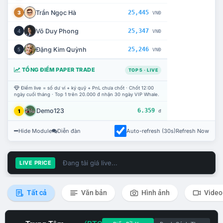
Trần Ngọc Hà
25,445
3
VNĐ
Võ Duy Phong
25,347
4
VNĐ
Đặng Kim Quỳnh
25,246
5
VNĐ
TỔNG ĐIỂM PAPER TRADE
TOP 5 · LIVE
Điểm live = số dư ví + ký quỹ + PnL chưa chốt · Chốt 12:00
ngày cuối tháng · Top 1 trên 20.000 đ nhận 30 ngày VIP Whale.
Demo123
6.359
1
đ
Hide Module
Diễn đàn
Auto-refresh (30s)
Refresh Now
Đang tải giá live...
LIVE PRICE
Tất cả
Văn bản
Hình ảnh
Video