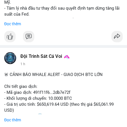
Mỹ.
- Tâm lý nhà đầu tư thay đổi sau quyết định tạm dừng tăng lãi
suất của Fed.
- Cần theo dõi sát sao dữ liệu CPI để dự đoán biến động tiếp
Đọc thêm
theo.
#bitcoin
#btc
#cryptonews
#binancesquare
#cpi
$btc
Đội Trinh Sát Cá Voi
#vlikevn
#titanbot
1 h
📰 Nguồn: Cointelegraph
🚨 CẢNH BÁO WHALE ALERT - GIAO DỊCH BTC LỚN
Chi tiết giao dịch:
- Mã giao dịch: 491f11f6...2db7e72f
- Khối lượng di chuyển: 10.0000 BTC
- Giá trị ước tính: $650,619.64 USD (theo thị giá $65,061.99
USD)
- Thời gian: 11:20
2 2026-08-10 UTC
Đọc thêm