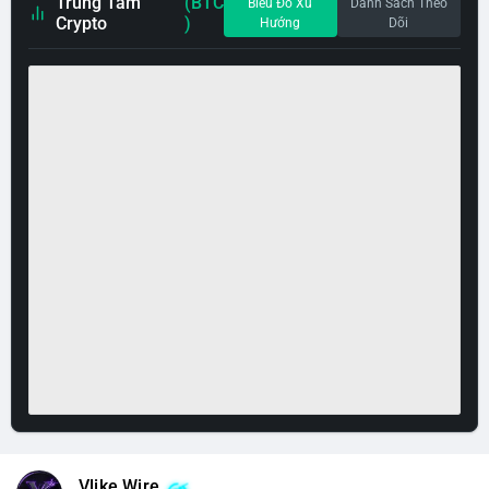
Trung Tâm
(BTC
Biểu Đồ Xu
Danh Sách Theo
Crypto
)
Hướng
Dõi
Vlike Wire