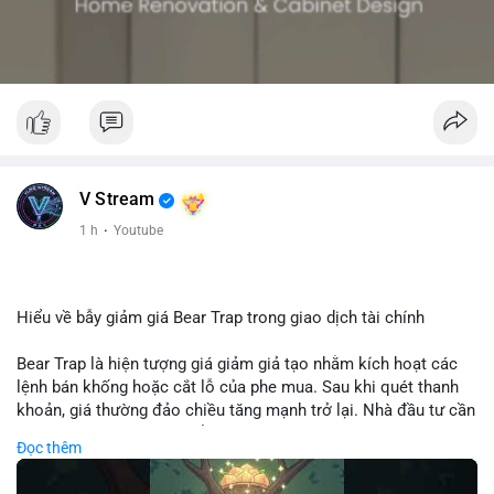
V Stream
1 h
·
Youtube
Hiểu về bẫy giảm giá Bear Trap trong giao dịch tài chính
Bear Trap là hiện tượng giá giảm giả tạo nhằm kích hoạt các
lệnh bán khống hoặc cắt lỗ của phe mua. Sau khi quét thanh
khoản, giá thường đảo chiều tăng mạnh trở lại. Nhà đầu tư cần
nhận diện mô hình này để tránh bị thao túng tâm lý và tối ưu
Đọc thêm
hóa điểm vào lệnh.