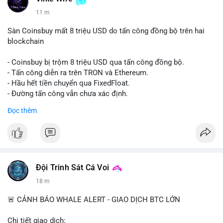
11 m
Sàn Coinsbuy mất 8 triệu USD do tấn công đồng bộ trên hai
blockchain
- Coinsbuy bị trộm 8 triệu USD qua tấn công đồng bộ.
- Tấn công diễn ra trên TRON và Ethereum.
- Hầu hết tiền chuyển qua FixedFloat.
- Đường tấn công vẫn chưa xác định.
Đọc thêm
#binancesquare
#cryptonews
#coinsbuy
#trx
#eth
$trx $eth
#vlikevn
#titanbot
Đội Trinh Sát Cá Voi
📰 Nguồn: CoinDesk
18 m
🚨 CẢNH BÁO WHALE ALERT - GIAO DỊCH BTC LỚN
Chi tiết giao dịch: