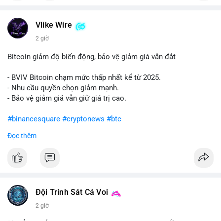
#vlikevn
#titanbot
Vlike Wire
📰 Nguồn: Cointelegraph
2 giờ
Bitcoin giảm độ biến động, bảo vệ giảm giá vẫn đắt
- BVIV Bitcoin chạm mức thấp nhất kể từ 2025.
- Nhu cầu quyền chọn giảm mạnh.
- Bảo vệ giảm giá vẫn giữ giá trị cao.
#binancesquare
#cryptonews
#btc
Đọc thêm
$btc
#vlikevn
#titanbot
📰 Nguồn: CoinDesk
Đội Trinh Sát Cá Voi
2 giờ