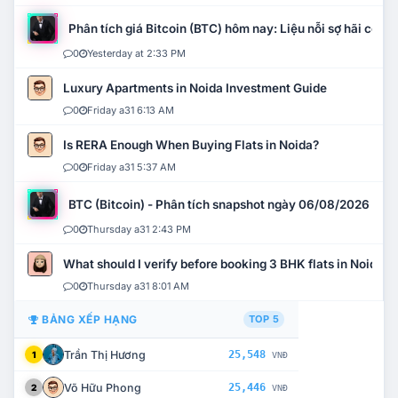
Phân tích giá Bitcoin (BTC) hôm nay: Liệu nỗi sợ hãi có mở 
0
Yesterday at 2:33 PM
Luxury Apartments in Noida Investment Guide
0
Friday a31 6:13 AM
Is RERA Enough When Buying Flats in Noida?
0
Friday a31 5:37 AM
BTC (Bitcoin) - Phân tích snapshot ngày 06/08/2026
0
Thursday a31 2:43 PM
What should I verify before booking 3 BHK flats in Noida?
0
Thursday a31 8:01 AM
BẢNG XẾP HẠNG
TOP 5
Trần Thị Hương
25,548
1
VNĐ
Võ Hữu Phong
25,446
2
VNĐ