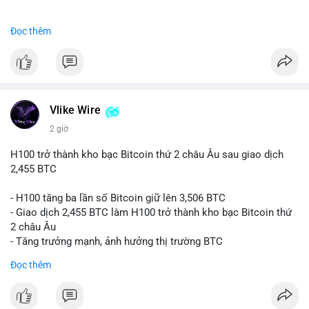
#binancesquare
#cryptonews
#btc
Đọc thêm
$btc
#vlikevn
#titanbot
📰 Nguồn: CoinDesk
Vlike Wire
2 giờ
H100 trở thành kho bạc Bitcoin thứ 2 châu Âu sau giao dịch
2,455 BTC
- H100 tăng ba lần số Bitcoin giữ lên 3,506 BTC
- Giao dịch 2,455 BTC làm H100 trở thành kho bạc Bitcoin thứ
2 châu Âu
- Tăng trưởng mạnh, ảnh hưởng thị trường BTC
Đọc thêm
#binancesquare
#cryptonews
#btc
$btc