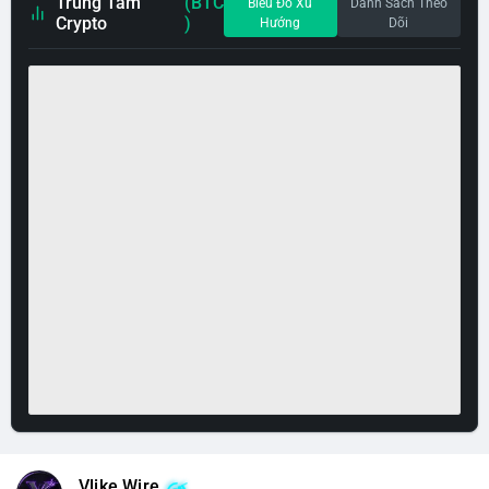
Trung Tâm
(BTC
Biểu Đồ Xu
Danh Sách Theo
Crypto
)
Hướng
Dõi
Vlike Wire