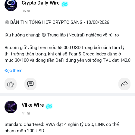
các quỹ phòng hộ sang vị thế Long là tín hiệu tích cực ngầm,
📰 Nguồn: CoinDesk
Crypto Daily Wire
nhưng biến động ngắn hạn vẫn cao.
36 m
• Khuyến nghị: Cẩn trọng với các lệnh Long/Short khi Bitcoin
chưa thoát khỏi vùng giá hiện tại. Theo dõi sát các tin tức về
📰 BẢN TIN TỔNG HỢP CRYPTO SÁNG - 10/08/2026
lạm phát (CPI) và động thái của các quỹ lớn.
[Xu hướng chung]: 🟡 Trung lập (Neutral) nghiêng về rủi ro
📊 Nguồn: Radar Tâm Lý Thị Trường
Bitcoin giữ vững trên mốc 65.000 USD trong bối cảnh tâm lý
thị trường thận trọng, khi chỉ số Fear & Greed Index dừng ở
mức 30/100 và dòng tiền DeFi đứng yên với tổng TVL đạt 142,8
tỷ USD.
Đọc thêm
- Thị trường & Giá cả: BTC giao dịch quanh vùng 65.200 USD,
tăng gần 3% khi Iran-Oman hứa mở lại eo Hormuz, giảm lo ngại
địa chính trị. Hoạt động cá voi diễn ra sôi động với lệnh
chuyển 458 BTC trị giá gần 30 triệu USD cùng nhiều giao dịch
lớn khác. Đáng chú ý, thanh lý Short chiếm tới 81,7% tổng 35,7
Vlike Wire
triệu USD thanh lý trong 24h, cho thấy phe bán đang yếu thế.
41 m
- DeFi & Công nghệ: Standard Chartered dự báo thị trường RWA
Standard Chartered: RWA đạt 4 nghìn tỷ USD, LINK có thể
sẽ bùng nổ lên 4 nghìn tỷ USD, kéo theo giá trị token LINK có
chạm mốc 200 USD