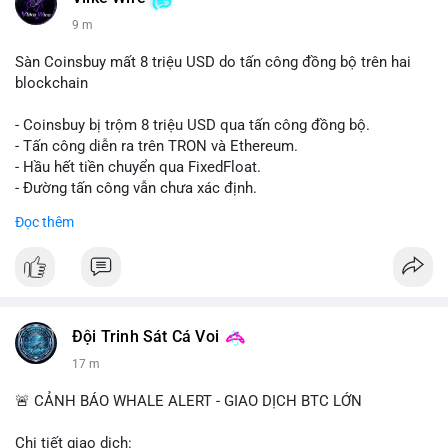
9 m
Sàn Coinsbuy mất 8 triệu USD do tấn công đồng bộ trên hai
blockchain
- Coinsbuy bị trộm 8 triệu USD qua tấn công đồng bộ.
- Tấn công diễn ra trên TRON và Ethereum.
- Hầu hết tiền chuyển qua FixedFloat.
- Đường tấn công vẫn chưa xác định.
Đọc thêm
#binancesquare
#cryptonews
#coinsbuy
#trx
#eth
$trx $eth
#vlikevn
#titanbot
Đội Trinh Sát Cá Voi
📰 Nguồn: CoinDesk
17 m
🚨 CẢNH BÁO WHALE ALERT - GIAO DỊCH BTC LỚN
Chi tiết giao dịch: