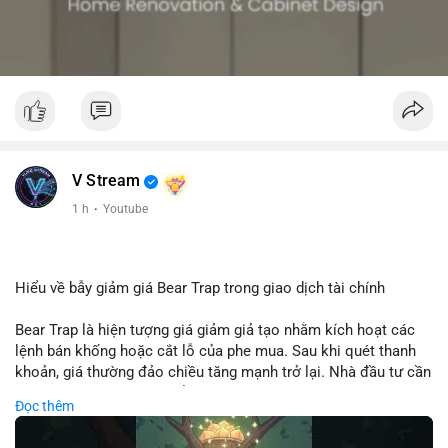
V Stream
1 h
·
Youtube
Hiểu về bẫy giảm giá Bear Trap trong giao dịch tài chính
Bear Trap là hiện tượng giá giảm giả tạo nhằm kích hoạt các
lệnh bán khống hoặc cắt lỗ của phe mua. Sau khi quét thanh
khoản, giá thường đảo chiều tăng mạnh trở lại. Nhà đầu tư cần
nhận diện mô hình này để tránh bị thao túng tâm lý và tối ưu
Đọc thêm
hóa điểm vào lệnh.