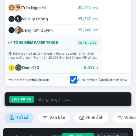
Trần Ngọc Hà
25,445
3
VNĐ
Võ Duy Phong
25,347
4
VNĐ
Đặng Kim Quỳnh
25,246
5
VNĐ
TỔNG ĐIỂM PAPER TRADE
TOP 5 · LIVE
Điểm live = số dư ví + ký quỹ + PnL chưa chốt · Chốt 12:00
ngày cuối tháng · Top 1 trên 20.000 đ nhận 30 ngày VIP Whale.
Demo123
6.359
1
đ
Hide Module
Diễn đàn
Auto-refresh (30s)
Refresh Now
Đang tải giá live...
LIVE PRICE
Tất cả
Văn bản
Hình ảnh
Video