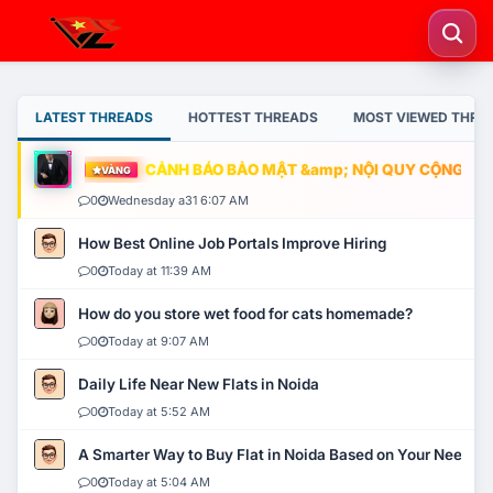
LATEST THREADS
HOTTEST THREADS
MOST VIEWED THRE
CẢNH BÁO BẢO MẬT &amp; NỘI QUY CỘNG ĐỒNG
VÀNG
0
Wednesday a31 6:07 AM
How Best Online Job Portals Improve Hiring
0
Today at 11:39 AM
How do you store wet food for cats homemade?
0
Today at 9:07 AM
Daily Life Near New Flats in Noida
0
Today at 5:52 AM
A Smarter Way to Buy Flat in Noida Based on Your Needs
0
Today at 5:04 AM