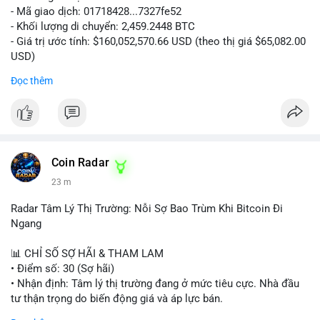
- Mã giao dịch: 01718428...7327fe52
- Khối lượng di chuyển: 2,459.2448 BTC
- Giá trị ước tính: $160,052,570.66 USD (theo thị giá $65,082.00
USD)
- Thời gian: 12:19:48 2026-08-10 UTC
Đọc thêm
Nhận định phân tích:
Khối lượng 2,459 BTC tương đương hơn 160 triệu USD được
chuyển trong một giao dịch duy nhất cho thấy dấu hiệu hoạt
động của tổ chức lớn hoặc quỹ đầu tư. Với mức giá hiện tại,
việc di chuyển số lượng lớn này có thể phục vụ mục đích tái
Coin Radar
phân bổ danh mục sang ví lạnh để nắm giữ dài hạn, hoặc
23 m
chuẩn bị nạp lên sàn giao dịch nhằm hiện thực hóa lợi nhuận.
Động thái này có thể tạo áp lực tâm lý ngắn hạn lên thị trường
Radar Tâm Lý Thị Trường: Nỗi Sợ Bao Trùm Khi Bitcoin Đi
khi nhà đầu tư nhỏ lẻ lo ngại về khả năng bán tháo. Tuy nhiên,
Ngang
nếu dòng tiền chảy vào ví lạnh, đây lại là tín hiệu tích cực cho
xu hướng trung hạn.
📊 CHỈ SỐ SỢ HÃI & THAM LAM
• Điểm số: 30 (Sợ hãi)
Lời khuyên cho nhà đầu tư nhỏ lẻ:
• Nhận định: Tâm lý thị trường đang ở mức tiêu cực. Nhà đầu
Hãy theo dõi sát các giao dịch tiếp theo từ địa chỉ ví nguồn để
tư thận trọng do biến động giá và áp lực bán.
xác định rõ hướng đi của dòng tiền. Tránh hành động theo cảm