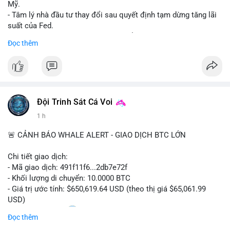
Mỹ.
- Tâm lý nhà đầu tư thay đổi sau quyết định tạm dừng tăng lãi
suất của Fed.
- Cần theo dõi sát sao dữ liệu CPI để dự đoán biến động tiếp
Đọc thêm
theo.
#bitcoin
#btc
#cryptonews
#binancesquare
#cpi
$btc
Đội Trinh Sát Cá Voi
#vlikevn
#titanbot
1 h
📰 Nguồn: Cointelegraph
🚨 CẢNH BÁO WHALE ALERT - GIAO DỊCH BTC LỚN
Chi tiết giao dịch:
- Mã giao dịch: 491f11f6...2db7e72f
- Khối lượng di chuyển: 10.0000 BTC
- Giá trị ước tính: $650,619.64 USD (theo thị giá $65,061.99
USD)
- Thời gian: 11:20
2 2026-08-10 UTC
Đọc thêm