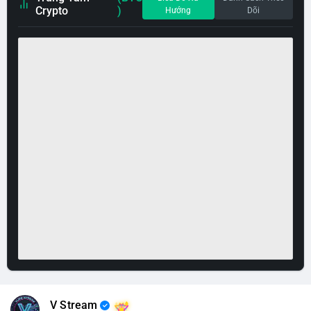
Crypto
)
Hướng
Dõi
V Stream