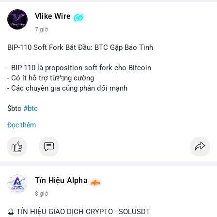
một tổ chức hoặc cá nhân sở hữu lượng tài sản lớn. Động thái
Vlike Wire
này có thể phản ánh ba kịch bản chính: thứ nhất, cá voi đang
chuẩn bị thanh khoản bằng cách chuyển lên sàn giao dịch, tạo
7 giờ
áp lực bán tiềm năng; thứ hai, tài sản được chuyển vào ví lạnh
để nắm giữ dài hạn, thể hiện niềm tin vào xu hướng tăng; thứ
BIP-110 Soft Fork Bắt Đầu: BTC Gặp Báo Tình
ba, hành vi chia tách hoặc tái cấu trúc danh mục nhằm phân
tán rủi ro. Với mức giá 65K, khối lượng này không quá lớn để
- BIP-110 là proposition soft fork cho Bitcoin
gây sốc thanh khoản tức thời, nhưng vẫn đủ sức tạo biến động
- Có ít hỗ trợ từ礿ng cường
tâm lý ngắn hạn nếu hướng đến sàn tập trung.
- Các chuyên gia cũng phản đối mạnh
Lời khuyên cho nhà đầu tư nhỏ lẻ:
$btc
#btc
Theo dõi các giao dịch tiếp theo từ cùng địa chỉ ví để xác nhận
Đọc thêm
hướng đi của dòng tiền. Tránh hành động theo cảm xúc, ưu
#vlikevn
#titanbot
tiên quản trị rủi ro và không mở vị thế lớn trước khi có tín hiệu
rõ ràng về đích đến của số BTC này.
📰 Nguồn: CoinDesk
#94dot58btc
#vilanh
#chuyentiencavoi
#btcmempool
#dongtienlon
Tín Hiệu Alpha
8 giờ
🔮 TÍN HIỆU GIAO DỊCH CRYPTO - SOLUSDT