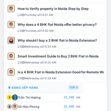
How to Verify property in Noida Step by Step
0
Thursday a31 6:57 AM
Why does a 4 BHK flat Noida offer better privacy?
0
Thursday a31 6:30 AM
Why should I buy a 3 BHK flat in Noida Extension?
0
Wednesday a31 6:25 AM
Smart Investment Guide to Buy 2 BHK Flat in Noida
0
Wednesday a31 6:20 AM
Is a 4 BHK Flat in Noida Extension Good for Remote Work?
0
Wednesday a31 5:26 AM
BẢNG XẾP HẠNG
TOP 5
Trần Thị Hương
25,548
1
VNĐ
Võ Hữu Phong
25,446
2
VNĐ