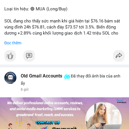
Loại tín hiệu: 🟢 MUA (Long/Buy)
SOL đang cho thấy sức mạnh khi giá hiện tại $76.16 bám sát
vùng đỉnh 24h $76.81, cách đáy $73.57 tới 3.5%. Biến động
dương +2.89% cùng khối lượng giao dịch 1.42 triệu SOL cho
thấy lực cầu chủ động đang chiếm ưu thế, phe mua kiểm soát
Đọc thêm
hoàn toàn nhịp điều chỉnh.
Khuyến nghị giao dịch cụ thể:
- Vùng Entry: 75.80 - 76.20 (chờ retest vùng kháng cự cũ thành
hỗ trợ)
- Mục tiêu chốt lời: TP1: 77.50, TP2: 78.80
Old Gmail Accounts
Đã thay đổi ảnh bìa của anh
- Cắt lỗ: 74.90 (dưới vùng hỗ trợ gần nhất)
ấy
8 giờ
Quản trị vốn: Khối lượng vào lệnh tối đa 2-3% tài khoản, ưu tiên
chốt 50% vị thế tại TP1 và dời stop loss về điểm hòa vốn.
#solusdt
#longsol
#vung76
#breakoutsol
#lenhmuasol