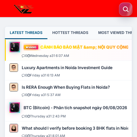
LATEST THREADS
HOTTEST THREADS
MOST VIEWED THRE
CẢNH BÁO BẢO MẬT &amp; NỘI QUY CỘNG ĐỒNG
VÀNG
0
Wednesday a31 6:07 AM
Luxury Apartments in Noida Investment Guide
0
Friday a31 6:13 AM
Is RERA Enough When Buying Flats in Noida?
0
Friday a31 5:37 AM
BTC (Bitcoin) - Phân tích snapshot ngày 06/08/2026
0
Thursday a31 2:43 PM
What should I verify before booking 3 BHK flats in Noida?
0
Thursday a31 8:01 AM