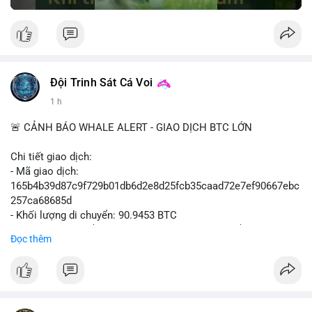
Đội Trinh Sát Cá Voi
1 h
🚨 CẢNH BÁO WHALE ALERT - GIAO DỊCH BTC LỚN
Chi tiết giao dịch:
- Mã giao dịch:
165b4b39d87c9f729b01db6d2e8d25fcb35caad72e7ef90667ebc
257ca68685d
- Khối lượng di chuyển: 90.9453 BTC
- Giá trị ước tính: $5,896,958.66 USD (theo thị giá $64,840.69
Đọc thêm
USD)
- Thời gian: 02:19:41 2026-08-09 UTC
Nhận định hành vi: Khối lượng gần 91 BTC, tương đương gần 6