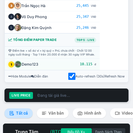
Trần Ngọc Hà
25,445
3
VNĐ
Võ Duy Phong
25,347
4
VNĐ
Đặng Kim Quỳnh
25,246
5
VNĐ
TỔNG ĐIỂM PAPER TRADE
TOP 5 · LIVE
Điểm live = số dư ví + ký quỹ + PnL chưa chốt · Chốt 12:00
ngày cuối tháng · Top 1 trên 20.000 đ nhận 30 ngày VIP Whale.
Demo123
10.115
1
đ
Hide Module
Diễn đàn
Auto-refresh (30s)
Refresh Now
Đang tải giá live...
LIVE PRICE
Tất cả
Văn bản
Hình ảnh
Video
Trung Tâm
(BTC
Biểu Đồ Xu
Danh Sách Theo