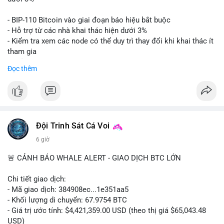
Lời khuyên: Nhà đầu tư nhỏ lẻ nên thận trọng quan sát biến
- BIP-110 Bitcoin vào giai đoạn báo hiệu bắt buộc
động thanh khoản trong 24-48 giờ tới. Tránh hành động theo
- Hỗ trợ từ các nhà khai thác hiện dưới 3%
cảm xúc, hãy chờ xác nhận điểm đến của số BTC này trước khi
- Kiểm tra xem các node có thể duy trì thay đổi khi khai thác ít
điều chỉnh vị thế.
tham gia
- Thảo luận về phương án hard fork dự phòng nếu cần
Đọc thêm
#556btc
#36trusd
#cavoichuyentien
#aplucban
#tichluydaihan
$btc
#btc
#vlikevn
#titanbot
📰 Nguồn: Cointelegraph
Đội Trinh Sát Cá Voi
6 giờ
🚨 CẢNH BÁO WHALE ALERT - GIAO DỊCH BTC LỚN
Chi tiết giao dịch:
- Mã giao dịch: 384908ec...1e351aa5
- Khối lượng di chuyển: 67.9754 BTC
- Giá trị ước tính: $4,421,359.00 USD (theo thị giá $65,043.48
USD)