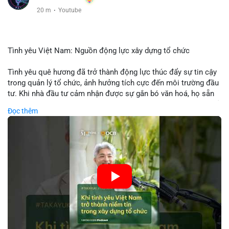
20 m
·
Youtube
Tình yêu Việt Nam: Nguồn động lực xây dựng tổ chức
Tình yêu quê hương đã trở thành động lực thúc đẩy sự tin cậy
trong quản lý tổ chức, ảnh hưởng tích cực đến môi trường đầu
tư. Khi nhà đầu tư cảm nhận được sự gắn bó văn hoá, họ sẵn
sàng đầu tư dài hạn vào các doanh nghiệp nội địa, bao gồm cả
Đọc thêm
các công ty blockchain và tiền mã hoá. Sự tăng cường niềm
tin này giúp giảm rủi ro thị trường, cải thiện chi phí vốn và thúc
đẩy sự phát triển bền vững của ngành công nghệ tài chính. Các
nhà quản lý cần khai thác tinh thần này để xây dựng chiến lược
phát triển bền vững và thu hút vốn đầu tư.
🎥 Xem video trực tiếp tại:
Nguồn: VIETSUCCESS