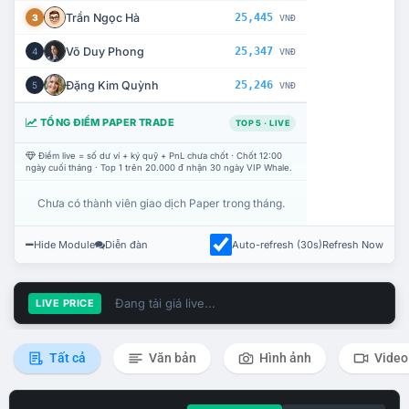
Trần Ngọc Hà
25,445
3
VNĐ
Võ Duy Phong
25,347
4
VNĐ
Đặng Kim Quỳnh
25,246
5
VNĐ
TỔNG ĐIỂM PAPER TRADE
TOP 5 · LIVE
Điểm live = số dư ví + ký quỹ + PnL chưa chốt · Chốt 12:00
ngày cuối tháng · Top 1 trên 20.000 đ nhận 30 ngày VIP Whale.
Chưa có thành viên giao dịch Paper trong tháng.
Hide Module
Diễn đàn
Auto-refresh (30s)
Refresh Now
Đang tải giá live...
LIVE PRICE
Tất cả
Văn bản
Hình ảnh
Video