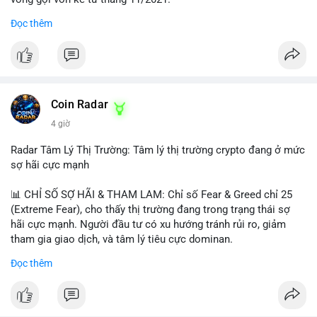
Đọc thêm
Lời khuyên ngắn gọn cho nhà đầu tư nhỏ lẻ:
#jpyc
#cryptonews
#web3
#japan
#blockchain
Nhà đầu tư nên theo dõi sát dòng tiền tiếp theo từ địa chỉ này.
Tránh hành động theo cảm xúc; hãy chờ xác nhận hướng đi của
$btc $eth
dòng tiền trước khi đưa ra quyết định vào lệnh, đồng thời đặt
lệnh dừng lỗ chặt chẽ để quản trị rủi ro trong bối cảnh thanh
#vlikevn
#titanbot
khoản mỏng.
Coin Radar
📰 Nguồn: CoinDesk
4 giờ
#25dot8btc
#dichuyen1_66trieuusd
#khangcu64556
#whalebtc
#theodoidongtien
Radar Tâm Lý Thị Trường: Tâm lý thị trường crypto đang ở mức
sợ hãi cực mạnh
📊 CHỈ SỐ SỢ HÃI & THAM LAM: Chỉ số Fear & Greed chỉ 25
(Extreme Fear), cho thấy thị trường đang trong trạng thái sợ
hãi cực mạnh. Người đầu tư có xu hướng tránh rủi ro, giảm
tham gia giao dịch, và tâm lý tiêu cực dominan.
Đọc thêm
📈 XU HƯỚNG TÌM KIẾM & THẢO LUẬN: Coin được tìm kiếm
nhiều nhất trên CoinGecko là Cash Cat (CASHCAT), Bitcoin
(BTC), Sui (SUI), Pudgy Penguins (PENGU). Trên Google Trends
Việt Nam, từ khóa như 'con riêng', 'phạm nhật minh anh' và 'tô