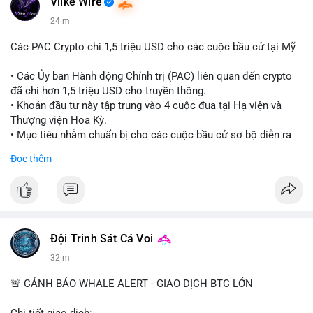
Vlike Wire
24 m
Các PAC Crypto chi 1,5 triệu USD cho các cuộc bầu cử tại Mỹ
• Các Ủy ban Hành động Chính trị (PAC) liên quan đến crypto
đã chi hơn 1,5 triệu USD cho truyền thông.
• Khoản đầu tư này tập trung vào 4 cuộc đua tại Hạ viện và
Thượng viện Hoa Kỳ.
• Mục tiêu nhằm chuẩn bị cho các cuộc bầu cử sơ bộ diễn ra
vào ngày 18 tháng 8.
Đọc thêm
#cryptonews
#politics
#usa
#binancesquare
$btc $eth
#vlikevn
#titanbot
Đội Trinh Sát Cá Voi
32 m
📰 Nguồn: Cointelegraph
🚨 CẢNH BÁO WHALE ALERT - GIAO DỊCH BTC LỚN