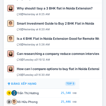
Why should I buy a 3 BHK flat in Noida Extension?
0
Yesterday at 6:25 AM
Smart Investment Guide to Buy 2 BHK Flat in Noida
0
Yesterday at 6:20 AM
Is a 4 BHK Flat in Noida Extension Good for Remote Work?
0
Yesterday at 5:26 AM
Can researching a company reduce common interview mi
0
Tuesday a31 10:12 AM
How can I compare options to buy flat in Noida Extension?
0
Tuesday a31 6:30 AM
BẢNG XẾP HẠNG
TOP 5
Trần Thị Hương
25,548
1
VNĐ
Võ Hữu Phong
25,446
2
VNĐ