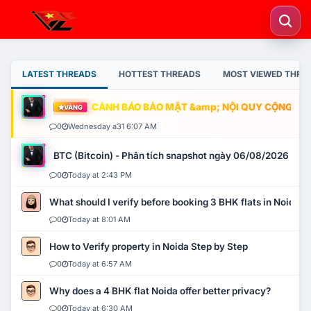
LATEST THREADS
HOTTEST THREADS
MOST VIEWED THRE
CẢNH BÁO BẢO MẬT &amp; NỘI QUY CỘNG ĐỒNG
VÀNG
0
Wednesday a31 6:07 AM
BTC (Bitcoin) - Phân tích snapshot ngày 06/08/2026
0
Today at 2:43 PM
What should I verify before booking 3 BHK flats in Noida?
0
Today at 8:01 AM
How to Verify property in Noida Step by Step
0
Today at 6:57 AM
Why does a 4 BHK flat Noida offer better privacy?
0
Today at 6:30 AM