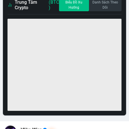
Trung Tâm
(BTC
Biểu Đồ Xu
Danh Sách Theo
Crypto
)
Hướng
Dõi