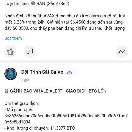
Loại tín hiệu: 🔴 BÁN (Short/Sell)
Nhận định kỹ thuật: AVAX đang chịu áp lực giảm giá rõ rệt khi
mất 3.23% trong 24h. Giá hiện tại $6.4560 đang tiến sát vùng
đáy $6.3500, cho thấy phe bán đang chiếm ưu thế. Khối lượng
giao dịch 2.14 triệu AVAX phản ánh dòng tiền thoát ra khỏi thị
Đọc thêm
trường. Biên độ dao động trong ngày khá rộng (5.6%), tạo điều
kiện cho các lệnh short ngắn hạn.
Khuyến nghị giao dịch cụ thể:
- Vùng Entry: $6.4500 - $6.4800
- Mục tiêu chốt lời (Take Profit - TP): TP1: $6.3500, TP2:
Đội Trinh Sát Cá Voi
$6.2800
3 giờ
- Cắt lỗ (Stop Loss - SL): $6.5800
🚨 CẢNH BÁO WHALE ALERT - GIAO DỊCH BTC LỚN
Lời khuyên quản trị vốn: Khối lượng lệnh khuyến nghị tối đa 2-
3% tổng vốn, đặt SL cứng ngay sau khi vào lệnh để bảo vệ tài
Chi tiết giao dịch:
khoản trước biến động bất thường.
- Mã giao dịch:
3c36356cace70a6eedbe0fb805d1d81cf28c0eab523bb9d671ce7
#shortavax
#avax6450
#bearishavax
#vungbiendong24h
0e5c8bd1034
- Khối lượng di chuyển: 11.3377 BTC