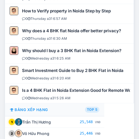
How to Verify property in Noida Step by Step
0
Thursday a31 6:57 AM
Why does a 4 BHK flat Noida offer better privacy?
0
Thursday a31 6:30 AM
Why should I buy a 3 BHK flat in Noida Extension?
0
Wednesday a31 6:25 AM
Smart Investment Guide to Buy 2 BHK Flat in Noida
0
Wednesday a31 6:20 AM
Is a 4 BHK Flat in Noida Extension Good for Remote Work?
0
Wednesday a31 5:26 AM
BẢNG XẾP HẠNG
TOP 5
Trần Thị Hương
25,548
1
VNĐ
Võ Hữu Phong
25,446
2
VNĐ