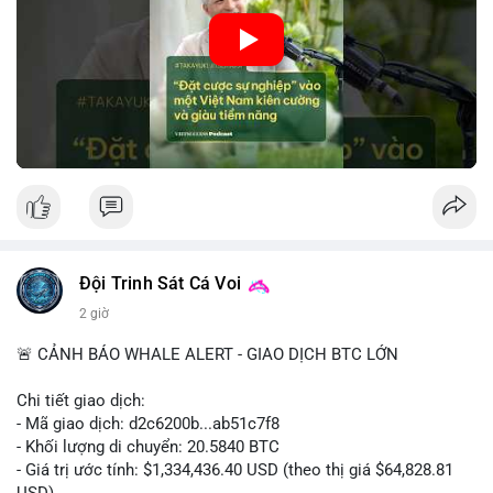
🎥 Xem video trực tiếp tại:
• Tâm lý ngắn hạn: Tiêu cực do dữ liệu việc làm Mỹ kém khả
quan và sự bất định về pháp lý tại Mỹ.
Nguồn: VIETSUCCESS
• Hành động: Cẩn trọng với các lệnh đòn bẩy cao; theo dõi sát
biến động kinh tế vĩ mô Mỹ.
📊 Nguồn: Radar Tâm Lý Thị Trường
Đội Trinh Sát Cá Voi
2 giờ
🚨 CẢNH BÁO WHALE ALERT - GIAO DỊCH BTC LỚN
Chi tiết giao dịch:
- Mã giao dịch: d2c6200b...ab51c7f8
- Khối lượng di chuyển: 20.5840 BTC
- Giá trị ước tính: $1,334,436.40 USD (theo thị giá $64,828.81