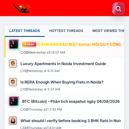
LATEST THREADS
HOTTEST THREADS
MOST VIEWED THRE
CẢNH BÁO BẢO MẬT &amp; NỘI QUY CỘNG ĐỒNG
VÀNG
0
Wednesday a31 6:07 AM
Luxury Apartments in Noida Investment Guide
0
Yesterday at 6:13 AM
Is RERA Enough When Buying Flats in Noida?
0
Yesterday at 5:37 AM
BTC (Bitcoin) - Phân tích snapshot ngày 06/08/2026
0
Thursday a31 2:43 PM
What should I verify before booking 3 BHK flats in Noida?
0
Thursday a31 8:01 AM