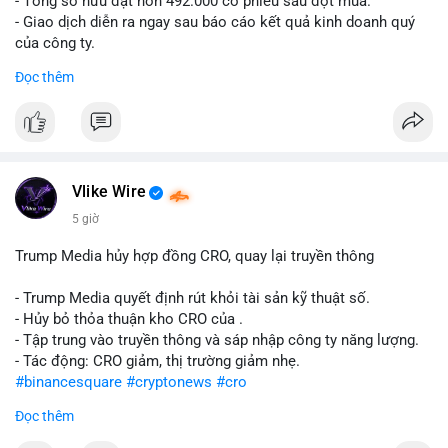
- Tổng sở hữu đạt hơn 492.000 cổ phiếu sau đợt mua.
- Giao dịch diễn ra ngay sau báo cáo kết quả kinh doanh quý
của công ty.
Đọc thêm
#abtc
#cryptonews
#stockmarket
#trump
$btc $eth
#vlikevn
#titanbot
Vlike Wire
📰 Nguồn: CoinDesk
5 giờ
Trump Media hủy hợp đồng CRO, quay lại truyền thông
- Trump Media quyết định rút khỏi tài sản kỹ thuật số.
- Hủy bỏ thỏa thuận kho CRO của .
- Tập trung vào truyền thông và sáp nhập công ty năng lượng.
- Tác động: CRO giảm, thị trường giảm nhẹ.
#binancesquare
#cryptonews
#cro
Đọc thêm
$cro