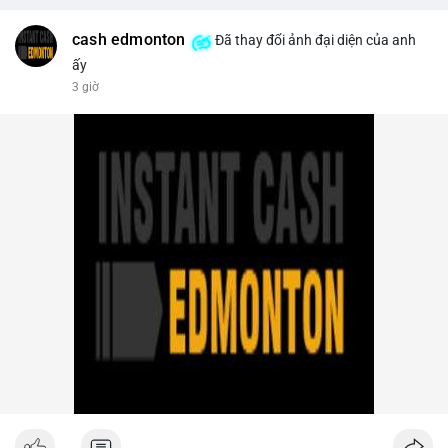
trên sàn tập trung giảm xuống 4.000 tỷ USD, thấp nhất 31
tháng. NEAR giảm 4,1% xuống 1,5910 USD, chịu áp lực bán
cash edmonton
Đã thay đổi ảnh đại diện của anh
mạnh.
ấy
3 giờ
- Quy định & Pháp lý: OFAC trừng phạt 2 sàn crypto liên quan
Iran (Shelbit, Aban Tether) vì rửa tiền 5 triệu USD. Nga triệt phá
mạng lưới sàn crypto bất hợp pháp tại Moscow, bắt giữ 20 đối
tượng. Trump Media hủy thỏa thuận kho dự trữ CRO trị giá
nhiều tỷ USD, khiến CRO giảm mạnh.
- Tổ chức & Công nghệ: Bybit khởi kiện Triều Tiên và Lazarus
Group vụ hack 1,5 tỷ USD, đã nhận lệnh đóng băng tài sản.
Circle mở rộng USDC lên OKX qua X Layer. BitGo IPO thành
công ở mức 18 USD/cổ phiếu, định giá 2 tỷ USD.
Nhà đầu tư nên theo dõi sát dòng tiền cá voi khi xuất hiện
nhiều giao dịch lớn (từ 4 BTC đến 210 BTC) trong ngày, ưu tiên
quản trị rủi ro trong bối cảnh thanh khoản suy yếu.
Xem chi tiết các bài viết đầy đủ tại dòng thời gian của Vlike.vn!