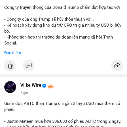
dịch. Việc di chuyển một phần nhỏ trong tổng nắm giữ cho
thấy cá voi đang thăm dò thanh khoản thị trường trước khi có
Công ty truyền thông của Donald Trump chấm dứt hợp tác với
hành động lớn hơn.
- Công ty của ông Trump sẽ hủy thỏa thuận với .
Lời khuyên cho nhà đầu tư nhỏ lẻ: Theo dõi xác nhận giao dịch
- Kế hoạch xây dựng kho dự trữ CRO trị giá nhiều tỷ USD bị hủy
và dòng tiền tiếp theo từ ví nguồn. Khối lượng này chưa đủ tạo
bỏ.
áp lực bán mạnh, nhưng nếu xuất hiện thêm 2-3 giao dịch
- Không tích hợp thị trường dự đoán lên mạng xã hội Truth
tương tự trong 24 giờ tới, khả năng cao là sóng điều chỉnh
Social.
ngắn hạn. Giữ tỷ trọng danh mục hợp lý, tránh FOMO mua đuổi
Đọc thêm
ở vùng giá hiện tại.
#binancesquare
#cryptonews
#cro
#trump
#truthsocial
#12dot1btc
#786kusd
#dichuyenvinuong
#khangcu64900
$cro
#mempoolbtc
#vlikevn
#titanbot
Vlike Wire
📰 Nguồn: Cointelegraph
5 giờ
Giám đốc ABTC thân Trump chi gần 2 triệu USD mua thêm cổ
phiếu
- Justin Mateen mua hơn 306.000 cổ phiếu ABTC trong 2 ngày.