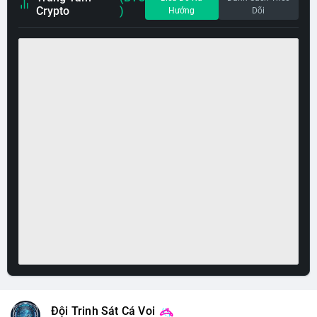
Crypto
)
Hướng
Dõi
Đội Trinh Sát Cá Voi