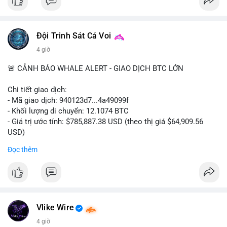
#ofacsanctions
#bitgoipo
#bybitlawsuit
#crodelist
#nearshortsignal
Đội Trinh Sát Cá Voi
4 giờ
🚨 CẢNH BÁO WHALE ALERT - GIAO DỊCH BTC LỚN
Chi tiết giao dịch:
- Mã giao dịch: 940123d7...4a49099f
- Khối lượng di chuyển: 12.1074 BTC
- Giá trị ước tính: $785,887.38 USD (theo thị giá $64,909.56
USD)
- Thời gian: 22:17:40 2026-08-07 UTC
Đọc thêm
Nhận định phân tích hành vi của Cá voi dựa trên giao dịch này:
Khối lượng 12.1 BTC tương đương gần 786 nghìn USD được di
chuyển trong một giao dịch chưa xác nhận duy nhất. Mức giá
$64,909.56 đang nằm gần vùng kháng cự tâm lý quan trọng.
Động thái này có thể là bước chuẩn bị thanh khoản để bán ra,
Vlike Wire
hoặc tái phân bổ tài sản giữa các ví nóng nhằm tối ưu phí giao
4 giờ