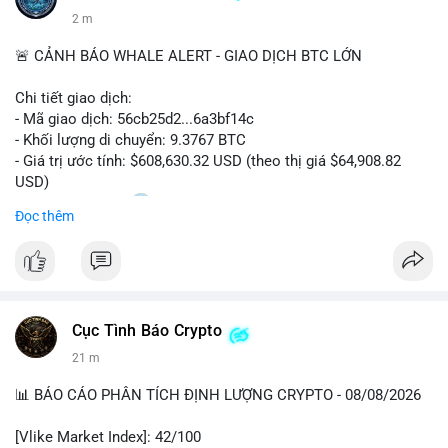
2 m
🚨 CẢNH BÁO WHALE ALERT - GIAO DỊCH BTC LỚN
Chi tiết giao dịch:
- Mã giao dịch: 56cb25d2...6a3bf14c
- Khối lượng di chuyển: 9.3767 BTC
- Giá trị ước tính: $608,630.32 USD (theo thị giá $64,908.82
USD)
- Thời gian: 02:20
0 2026-08-08 UTC
Đọc thêm
Nhận định phân tích:
Giao dịch gần 610 nghìn USD được thực hiện trong khung giờ
sáng sớm, thời điểm thanh khoản mỏng, cho thấy chủ ví ưu
tiên sự riêng tư hơn là tốc độ khớp lệnh. Với khối lượng trung
Cục Tình Báo Crypto
bình lớn này, khả năng cao là cá voi đang tái phân bổ tài sản
giữa các ví nóng hoặc chuyển sang ví lạnh để tích lũy dài hạn,
21 m
thay vì hành động bán tháo. Tuy nhiên, nếu dòng tiền này đổ
vào sàn giao dịch tập trung trong các khối tiếp theo, áp lực
📊 BÁO CÁO PHÂN TÍCH ĐỊNH LƯỢNG CRYPTO - 08/08/2026
bán sẽ gia tăng đáng kể, tác động tiêu cực đến tâm lý nhà đầu
cơ ngắn hạn.
[Vlike Market Index]: 42/100