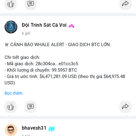
#vlikevn
#titanbot
📰 Nguồn: CoinDesk
Đội Trinh Sát Cá Voi
6 giờ
🚨 CẢNH BÁO WHALE ALERT - GIAO DỊCH BTC LỚN
Chi tiết giao dịch:
- Mã giao dịch: 28c304ca...e01cc3c5
- Khối lượng di chuyển: 99.5957 BTC
- Giá trị ước tính: $6,471,281.09 USD (theo thị giá $64,975.48
USD)
- Thời gian: 20:19:36 2026-08-07 UTC
Đọc thêm
Nhận định phân tích: Khối lượng 99.6 BTC chưa xác nhận, trị
giá hơn 6.47 triệu USD, cho thấy dấu hiệu chuyển tiền quy mô
lớn. Với mức giá BTC quanh vùng 65K USD, hành vi này thường
gặp ở hai kịch bản: cá voi nạp lên sàn giao dịch để chuẩn bị
thanh khoản hoặc bán, hoặc chuyển sang ví lạnh nhằm tích lũy
bhavesh31
dài hạn. Việc giao dịch chưa được xác nhận tạo tâm lý thận