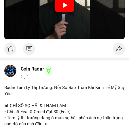
hiệu tích cực, nhưng Funding Rate thấp và tâm lý Fear cho thấy
chưa có động lực tăng giá mạnh. Nhà đầu tư nên thận trọng,
tránh sử dụng đòn bẩy cao. Với Vlike Market Index ở mức
42/100, chiến lược hợp lý là quan sát và chờ đợi tín hiệu rõ
ràng hơn. Nếu BTC giữ được vùng hỗ trợ hiện tại và Fear &
Greed Index phục hồi lên trên 40, có thể xem xét mua dần.
Ngược lại, nếu phá vỡ hỗ trợ, nên cắt lỗ sớm.
#vlikemarketindex42
#fearindex30
#fundingratethap
#phigiadathap
#tvlondinh
Coin Radar
2 giờ
Radar Tâm Lý Thị Trường: Nỗi Sợ Bao Trùm Khi Kinh Tế Mỹ Suy
Yếu
📊 CHỈ SỐ SỢ HÃI & THAM LAM
• Chỉ số Fear & Greed đạt 30 (Fear)
• Tâm lý thị trường đang ở mức sợ hãi, phản ánh sự thận trọng
cao độ của nhà đầu tư.