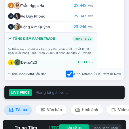
Trần Ngọc Hà
25,445
3
VNĐ
Võ Duy Phong
25,347
4
VNĐ
Đặng Kim Quỳnh
25,246
5
VNĐ
TỔNG ĐIỂM PAPER TRADE
TOP 5 · LIVE
Điểm live = số dư ví + ký quỹ + PnL chưa chốt · Chốt 12:00
ngày cuối tháng · Top 1 trên 20.000 đ nhận 30 ngày VIP Whale.
Demo123
10.115
1
đ
Hide Module
Diễn đàn
Auto-refresh (30s)
Refresh Now
Đang tải giá live...
LIVE PRICE
Tất cả
Văn bản
Hình ảnh
Video
Trung Tâm
(BTC
Biểu Đồ Xu
Danh Sách Theo