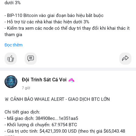
📊 Nguồn: Radar Tâm Lý Thị Trường
giá. Cần theo dõi sát sao bước tiếp theo của dòng tiền này.
dưới 3%
Lời khuyên: Nhà đầu tư nhỏ lẻ nên thận trọng quan sát biến
- BIP-110 Bitcoin vào giai đoạn báo hiệu bắt buộc
động thanh khoản trong 24-48 giờ tới. Tránh hành động theo
- Hỗ trợ từ các nhà khai thác hiện dưới 3%
cảm xúc, hãy chờ xác nhận điểm đến của số BTC này trước khi
- Kiểm tra xem các node có thể duy trì thay đổi khi khai thác ít
điều chỉnh vị thế.
tham gia
- Thảo luận về phương án hard fork dự phòng nếu cần
Đọc thêm
#556btc
#36trusd
#cavoichuyentien
#aplucban
#tichluydaihan
$btc
#btc
#vlikevn
#titanbot
📰 Nguồn: Cointelegraph
Đội Trinh Sát Cá Voi
7 giờ
🚨 CẢNH BÁO WHALE ALERT - GIAO DỊCH BTC LỚN
Chi tiết giao dịch:
- Mã giao dịch: 384908ec...1e351aa5
- Khối lượng di chuyển: 67.9754 BTC
- Giá trị ước tính: $4,421,359.00 USD (theo thị giá $65,043.48