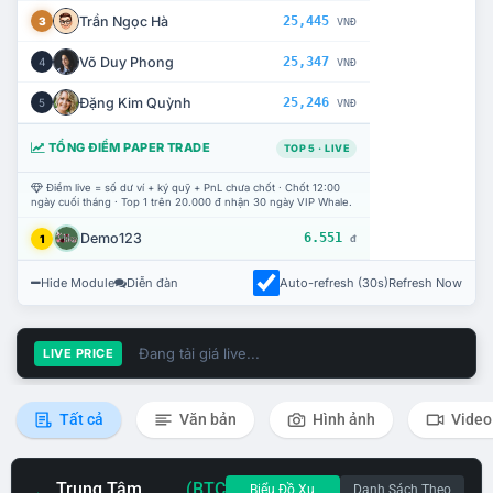
Trần Ngọc Hà
25,445
3
VNĐ
Võ Duy Phong
25,347
4
VNĐ
Đặng Kim Quỳnh
25,246
5
VNĐ
TỔNG ĐIỂM PAPER TRADE
TOP 5 · LIVE
Điểm live = số dư ví + ký quỹ + PnL chưa chốt · Chốt 12:00
ngày cuối tháng · Top 1 trên 20.000 đ nhận 30 ngày VIP Whale.
Demo123
6.551
1
đ
Hide Module
Diễn đàn
Auto-refresh (30s)
Refresh Now
Đang tải giá live...
LIVE PRICE
Tất cả
Văn bản
Hình ảnh
Video
Trung Tâm
(BTC
Biểu Đồ Xu
Danh Sách Theo