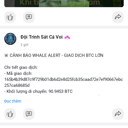
Đội Trinh Sát Cá Voi
2 giờ
🚨 CẢNH BÁO WHALE ALERT - GIAO DỊCH BTC LỚN
Chi tiết giao dịch:
- Mã giao dịch:
165b4b39d87c9f729b01db6d2e8d25fcb35caad72e7ef90667ebc
257ca68685d
- Khối lượng di chuyển: 90.9453 BTC
- Giá trị ước tính: $5,896,958.66 USD (theo thị giá $64,840.69
Đọc thêm
USD)
- Thời gian: 02:19:41 2026-08-09 UTC
Nhận định hành vi: Khối lượng gần 91 BTC, tương đương gần 6