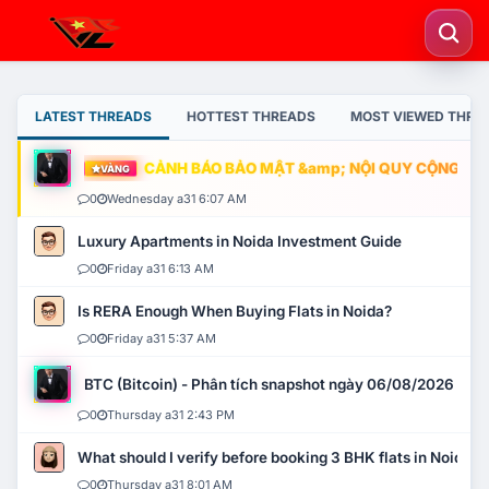
LATEST THREADS
HOTTEST THREADS
MOST VIEWED THRE
CẢNH BÁO BẢO MẬT &amp; NỘI QUY CỘNG ĐỒNG
VÀNG
0
Wednesday a31 6:07 AM
Luxury Apartments in Noida Investment Guide
0
Friday a31 6:13 AM
Is RERA Enough When Buying Flats in Noida?
0
Friday a31 5:37 AM
BTC (Bitcoin) - Phân tích snapshot ngày 06/08/2026
0
Thursday a31 2:43 PM
What should I verify before booking 3 BHK flats in Noida?
0
Thursday a31 8:01 AM