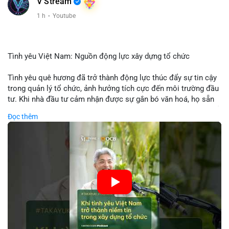
V Stream
1 h
·
Youtube
Tình yêu Việt Nam: Nguồn động lực xây dựng tổ chức
Tình yêu quê hương đã trở thành động lực thúc đẩy sự tin cậy
trong quản lý tổ chức, ảnh hưởng tích cực đến môi trường đầu
tư. Khi nhà đầu tư cảm nhận được sự gắn bó văn hoá, họ sẵn
sàng đầu tư dài hạn vào các doanh nghiệp nội địa, bao gồm cả
Đọc thêm
các công ty blockchain và tiền mã hoá. Sự tăng cường niềm
tin này giúp giảm rủi ro thị trường, cải thiện chi phí vốn và thúc
đẩy sự phát triển bền vững của ngành công nghệ tài chính. Các
nhà quản lý cần khai thác tinh thần này để xây dựng chiến lược
phát triển bền vững và thu hút vốn đầu tư.
🎥 Xem video trực tiếp tại:
Nguồn: VIETSUCCESS