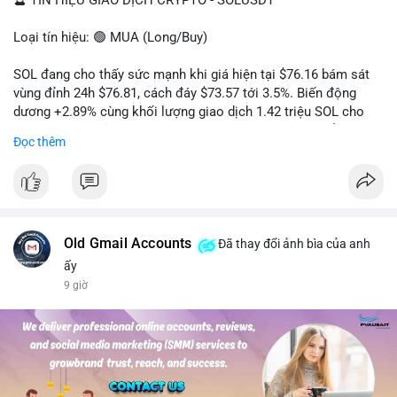
🔮 TÍN HIỆU GIAO DỊCH CRYPTO - SOLUSDT
Loại tín hiệu: 🟢 MUA (Long/Buy)
SOL đang cho thấy sức mạnh khi giá hiện tại $76.16 bám sát
vùng đỉnh 24h $76.81, cách đáy $73.57 tới 3.5%. Biến động
dương +2.89% cùng khối lượng giao dịch 1.42 triệu SOL cho
thấy lực cầu chủ động đang chiếm ưu thế, phe mua kiểm soát
Đọc thêm
hoàn toàn nhịp điều chỉnh.
Khuyến nghị giao dịch cụ thể:
- Vùng Entry: 75.80 - 76.20 (chờ retest vùng kháng cự cũ thành
hỗ trợ)
- Mục tiêu chốt lời: TP1: 77.50, TP2: 78.80
Old Gmail Accounts
Đã thay đổi ảnh bìa của anh
- Cắt lỗ: 74.90 (dưới vùng hỗ trợ gần nhất)
ấy
9 giờ
Quản trị vốn: Khối lượng vào lệnh tối đa 2-3% tài khoản, ưu tiên
chốt 50% vị thế tại TP1 và dời stop loss về điểm hòa vốn.
#solusdt
#longsol
#vung76
#breakoutsol
#lenhmuasol