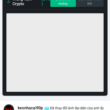
Crypto
)
Hướng
Dõi
keonhacai90p
Đã thay đổi ảnh đại diện của anh ấy