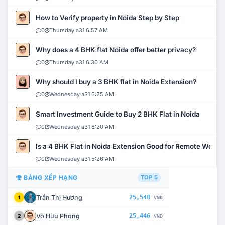
How to Verify property in Noida Step by Step
0
Thursday a31 6:57 AM
Why does a 4 BHK flat Noida offer better privacy?
0
Thursday a31 6:30 AM
Why should I buy a 3 BHK flat in Noida Extension?
0
Wednesday a31 6:25 AM
Smart Investment Guide to Buy 2 BHK Flat in Noida
0
Wednesday a31 6:20 AM
Is a 4 BHK Flat in Noida Extension Good for Remote Work?
0
Wednesday a31 5:26 AM
BẢNG XẾP HẠNG
TOP 5
Trần Thị Hương
25,548
1
VNĐ
Võ Hữu Phong
25,446
2
VNĐ