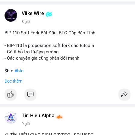
chuyển trong một giao dịch duy nhất cho thấy dấu hiệu của
một tổ chức hoặc cá nhân sở hữu lượng tài sản lớn. Động thái
Vlike Wire
này có thể phản ánh ba kịch bản chính: thứ nhất, cá voi đang
chuẩn bị thanh khoản bằng cách chuyển lên sàn giao dịch, tạo
8 giờ
áp lực bán tiềm năng; thứ hai, tài sản được chuyển vào ví lạnh
để nắm giữ dài hạn, thể hiện niềm tin vào xu hướng tăng; thứ
BIP-110 Soft Fork Bắt Đầu: BTC Gặp Báo Tình
ba, hành vi chia tách hoặc tái cấu trúc danh mục nhằm phân
tán rủi ro. Với mức giá 65K, khối lượng này không quá lớn để
- BIP-110 là proposition soft fork cho Bitcoin
gây sốc thanh khoản tức thời, nhưng vẫn đủ sức tạo biến động
- Có ít hỗ trợ từ礿ng cường
tâm lý ngắn hạn nếu hướng đến sàn tập trung.
- Các chuyên gia cũng phản đối mạnh
Lời khuyên cho nhà đầu tư nhỏ lẻ:
$btc
#btc
Theo dõi các giao dịch tiếp theo từ cùng địa chỉ ví để xác nhận
Đọc thêm
hướng đi của dòng tiền. Tránh hành động theo cảm xúc, ưu
#vlikevn
#titanbot
tiên quản trị rủi ro và không mở vị thế lớn trước khi có tín hiệu
rõ ràng về đích đến của số BTC này.
📰 Nguồn: CoinDesk
#94dot58btc
#vilanh
#chuyentiencavoi
#btcmempool
#dongtienlon
Tín Hiệu Alpha
9 giờ