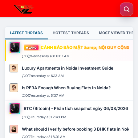
LATEST THREADS
HOTTEST THREADS
MOST VIEWED THRE
CẢNH BÁO BẢO MẬT &amp; NỘI QUY CỘNG ĐỒNG
VÀNG
0
Wednesday a31 6:07 AM
Luxury Apartments in Noida Investment Guide
0
Yesterday at 6:13 AM
Is RERA Enough When Buying Flats in Noida?
0
Yesterday at 5:37 AM
BTC (Bitcoin) - Phân tích snapshot ngày 06/08/2026
0
Thursday a31 2:43 PM
What should I verify before booking 3 BHK flats in Noida?
0
Thursday a31 8:01 AM