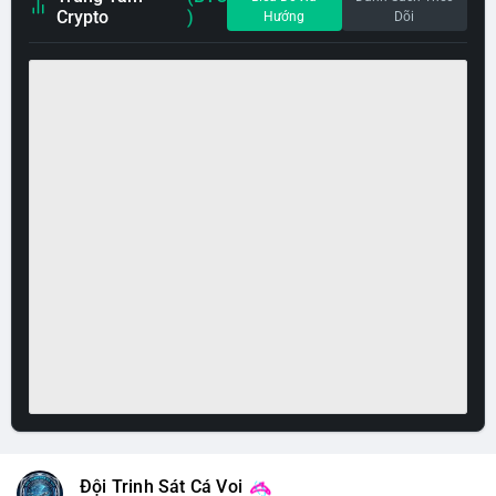
Crypto
)
Hướng
Dõi
Đội Trinh Sát Cá Voi