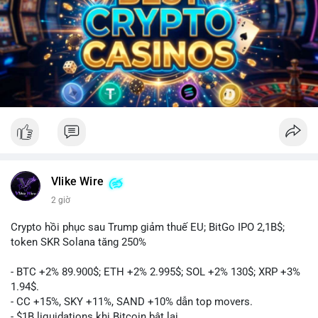
Vlike Wire
2 giờ
Crypto hồi phục sau Trump giảm thuế EU; BitGo IPO 2,1B$;
token SKR Solana tăng 250%
- BTC +2% 89.900$; ETH +2% 2.995$; SOL +2% 130$; XRP +3%
1.94$.
- CC +15%, SKY +11%, SAND +10% dẫn top movers.
- $1B liquidations khi Bitcoin bật lại.