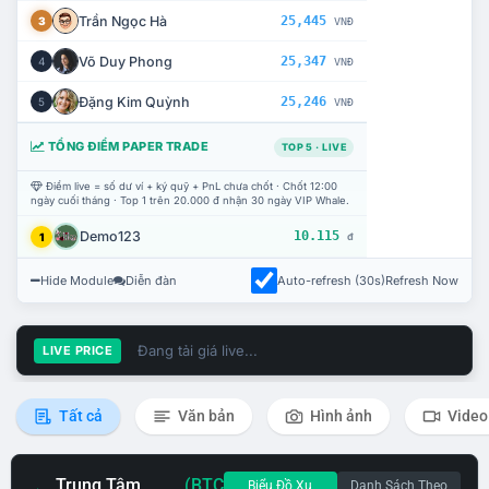
Trần Ngọc Hà
25,445
3
VNĐ
Võ Duy Phong
25,347
4
VNĐ
Đặng Kim Quỳnh
25,246
5
VNĐ
TỔNG ĐIỂM PAPER TRADE
TOP 5 · LIVE
Điểm live = số dư ví + ký quỹ + PnL chưa chốt · Chốt 12:00
ngày cuối tháng · Top 1 trên 20.000 đ nhận 30 ngày VIP Whale.
Demo123
10.115
1
đ
Hide Module
Diễn đàn
Auto-refresh (30s)
Refresh Now
Đang tải giá live...
LIVE PRICE
Tất cả
Văn bản
Hình ảnh
Video
Trung Tâm
(BTC
Biểu Đồ Xu
Danh Sách Theo