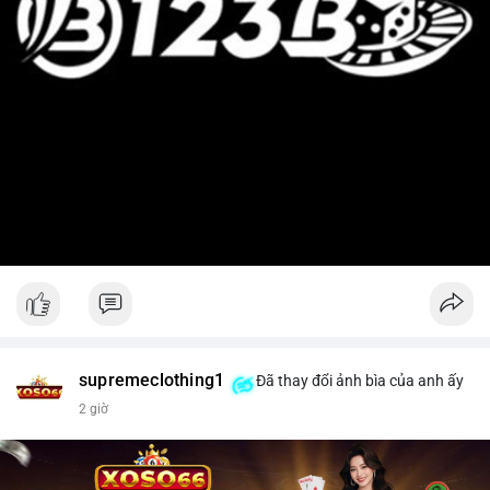
supremeclothing1
Đã thay đổi ảnh bìa của anh ấy
2 giờ