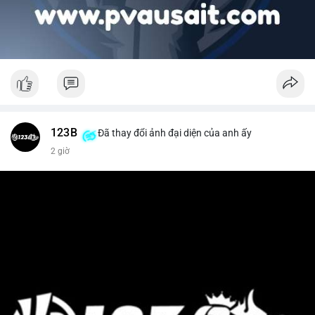
123B
Đã thay đổi ảnh đại diện của anh ấy
2 giờ