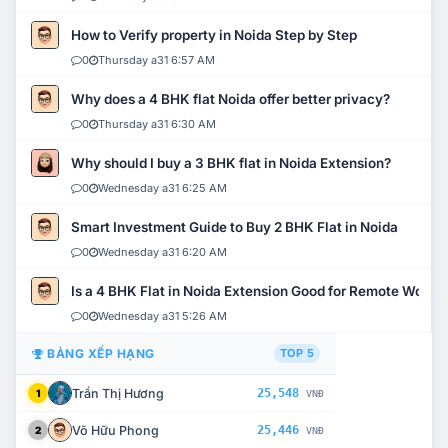
How to Verify property in Noida Step by Step
0
Thursday a31 6:57 AM
Why does a 4 BHK flat Noida offer better privacy?
0
Thursday a31 6:30 AM
Why should I buy a 3 BHK flat in Noida Extension?
0
Wednesday a31 6:25 AM
Smart Investment Guide to Buy 2 BHK Flat in Noida
0
Wednesday a31 6:20 AM
Is a 4 BHK Flat in Noida Extension Good for Remote Work?
0
Wednesday a31 5:26 AM
BẢNG XẾP HẠNG
TOP 5
Trần Thị Hương
25,548
1
VNĐ
Võ Hữu Phong
25,446
2
VNĐ