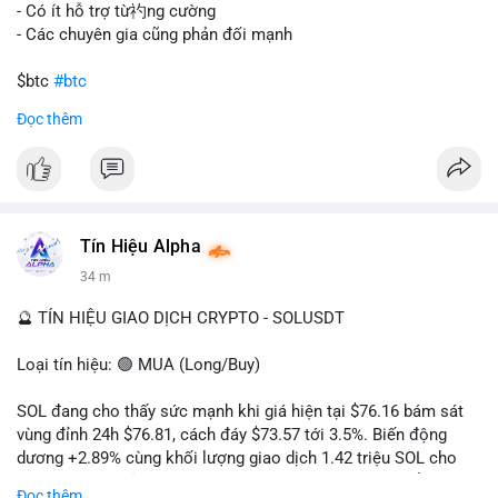
gây sốc thanh khoản tức thời, nhưng vẫn đủ sức tạo biến động
- Có ít hỗ trợ từ礿ng cường
tâm lý ngắn hạn nếu hướng đến sàn tập trung.
- Các chuyên gia cũng phản đối mạnh
Lời khuyên cho nhà đầu tư nhỏ lẻ:
$btc
#btc
Theo dõi các giao dịch tiếp theo từ cùng địa chỉ ví để xác nhận
Đọc thêm
hướng đi của dòng tiền. Tránh hành động theo cảm xúc, ưu
#vlikevn
#titanbot
tiên quản trị rủi ro và không mở vị thế lớn trước khi có tín hiệu
rõ ràng về đích đến của số BTC này.
📰 Nguồn: CoinDesk
#94dot58btc
#vilanh
#chuyentiencavoi
#btcmempool
#dongtienlon
Tín Hiệu Alpha
34 m
🔮 TÍN HIỆU GIAO DỊCH CRYPTO - SOLUSDT
Loại tín hiệu: 🟢 MUA (Long/Buy)
SOL đang cho thấy sức mạnh khi giá hiện tại $76.16 bám sát
vùng đỉnh 24h $76.81, cách đáy $73.57 tới 3.5%. Biến động
dương +2.89% cùng khối lượng giao dịch 1.42 triệu SOL cho
thấy lực cầu chủ động đang chiếm ưu thế, phe mua kiểm soát
Đọc thêm