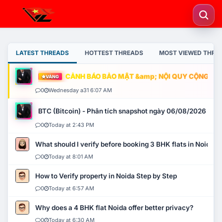
LATEST THREADS
HOTTEST THREADS
MOST VIEWED THRE
CẢNH BÁO BẢO MẬT &amp; NỘI QUY CỘNG ĐỒNG
VÀNG
0
Wednesday a31 6:07 AM
BTC (Bitcoin) - Phân tích snapshot ngày 06/08/2026
0
Today at 2:43 PM
What should I verify before booking 3 BHK flats in Noida?
0
Today at 8:01 AM
How to Verify property in Noida Step by Step
0
Today at 6:57 AM
Why does a 4 BHK flat Noida offer better privacy?
0
Today at 6:30 AM