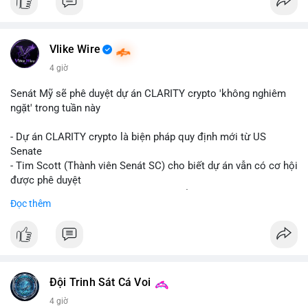
Vlike Wire
4 giờ
Senát Mỹ sẽ phê duyệt dự án CLARITY crypto 'không nghiêm
ngặt' trong tuần này
- Dự án CLARITY crypto là biện pháp quy định mới từ US
Senate
- Tim Scott (Thành viên Senát SC) cho biết dự án vẫn có cơ hội
được phê duyệt
- Bài toán chính là thời gian hạn chế để đưa dự án vào lịch
Đọc thêm
trình
- Có thể ảnh hưởng đến môi trường quy định crypto tại Mỹ
$btc $eth
#vlikevn
#titanbot
Đội Trinh Sát Cá Voi
4 giờ