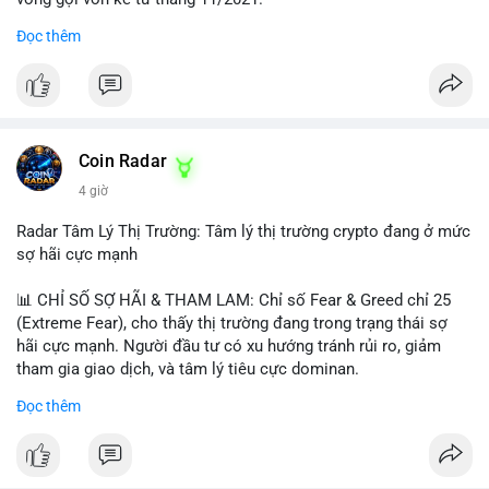
Đọc thêm
Lời khuyên ngắn gọn cho nhà đầu tư nhỏ lẻ:
#jpyc
#cryptonews
#web3
#japan
#blockchain
Nhà đầu tư nên theo dõi sát dòng tiền tiếp theo từ địa chỉ này.
Tránh hành động theo cảm xúc; hãy chờ xác nhận hướng đi của
$btc $eth
dòng tiền trước khi đưa ra quyết định vào lệnh, đồng thời đặt
lệnh dừng lỗ chặt chẽ để quản trị rủi ro trong bối cảnh thanh
#vlikevn
#titanbot
khoản mỏng.
Coin Radar
📰 Nguồn: CoinDesk
4 giờ
#25dot8btc
#dichuyen1_66trieuusd
#khangcu64556
#whalebtc
#theodoidongtien
Radar Tâm Lý Thị Trường: Tâm lý thị trường crypto đang ở mức
sợ hãi cực mạnh
📊 CHỈ SỐ SỢ HÃI & THAM LAM: Chỉ số Fear & Greed chỉ 25
(Extreme Fear), cho thấy thị trường đang trong trạng thái sợ
hãi cực mạnh. Người đầu tư có xu hướng tránh rủi ro, giảm
tham gia giao dịch, và tâm lý tiêu cực dominan.
Đọc thêm
📈 XU HƯỚNG TÌM KIẾM & THẢO LUẬN: Coin được tìm kiếm
nhiều nhất trên CoinGecko là Cash Cat (CASHCAT), Bitcoin
(BTC), Sui (SUI), Pudgy Penguins (PENGU). Trên Google Trends
Việt Nam, từ khóa như 'con riêng', 'phạm nhật minh anh' và 'tô