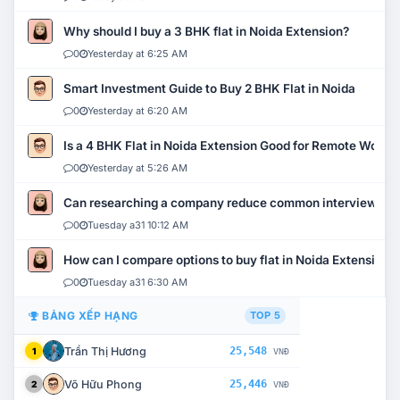
Why should I buy a 3 BHK flat in Noida Extension?
0
Yesterday at 6:25 AM
Smart Investment Guide to Buy 2 BHK Flat in Noida
0
Yesterday at 6:20 AM
Is a 4 BHK Flat in Noida Extension Good for Remote Work?
0
Yesterday at 5:26 AM
Can researching a company reduce common interview mi
0
Tuesday a31 10:12 AM
How can I compare options to buy flat in Noida Extension?
0
Tuesday a31 6:30 AM
BẢNG XẾP HẠNG
TOP 5
Trần Thị Hương
25,548
1
VNĐ
Võ Hữu Phong
25,446
2
VNĐ