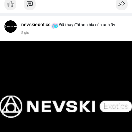
📰 Nguồn: Cointelegraph
nevskiexotics
Đã thay đổi ảnh bìa của anh ấy
5 giờ