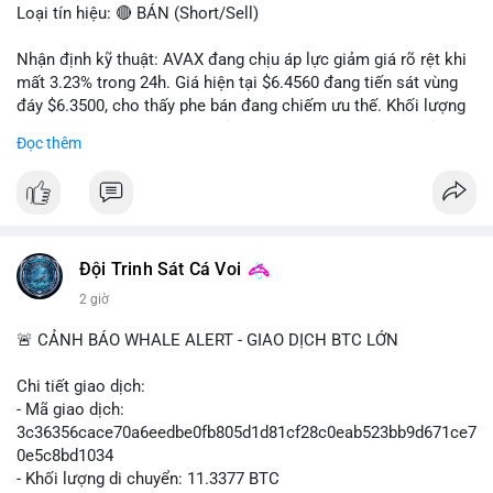
Loại tín hiệu: 🔴 BÁN (Short/Sell)
Nhận định kỹ thuật: AVAX đang chịu áp lực giảm giá rõ rệt khi
mất 3.23% trong 24h. Giá hiện tại $6.4560 đang tiến sát vùng
đáy $6.3500, cho thấy phe bán đang chiếm ưu thế. Khối lượng
giao dịch 2.14 triệu AVAX phản ánh dòng tiền thoát ra khỏi thị
Đọc thêm
trường. Biên độ dao động trong ngày khá rộng (5.6%), tạo điều
kiện cho các lệnh short ngắn hạn.
Khuyến nghị giao dịch cụ thể:
- Vùng Entry: $6.4500 - $6.4800
- Mục tiêu chốt lời (Take Profit - TP): TP1: $6.3500, TP2:
Đội Trinh Sát Cá Voi
$6.2800
2 giờ
- Cắt lỗ (Stop Loss - SL): $6.5800
🚨 CẢNH BÁO WHALE ALERT - GIAO DỊCH BTC LỚN
Lời khuyên quản trị vốn: Khối lượng lệnh khuyến nghị tối đa 2-
3% tổng vốn, đặt SL cứng ngay sau khi vào lệnh để bảo vệ tài
Chi tiết giao dịch:
khoản trước biến động bất thường.
- Mã giao dịch:
3c36356cace70a6eedbe0fb805d1d81cf28c0eab523bb9d671ce7
#shortavax
#avax6450
#bearishavax
#vungbiendong24h
0e5c8bd1034
- Khối lượng di chuyển: 11.3377 BTC