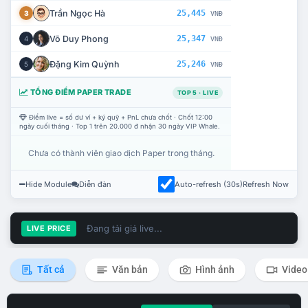
Trần Ngọc Hà
25,445
3
VNĐ
Võ Duy Phong
25,347
4
VNĐ
Đặng Kim Quỳnh
25,246
5
VNĐ
TỔNG ĐIỂM PAPER TRADE
TOP 5 · LIVE
Điểm live = số dư ví + ký quỹ + PnL chưa chốt · Chốt 12:00
ngày cuối tháng · Top 1 trên 20.000 đ nhận 30 ngày VIP Whale.
Chưa có thành viên giao dịch Paper trong tháng.
Hide Module
Diễn đàn
Auto-refresh (30s)
Refresh Now
Đang tải giá live...
LIVE PRICE
Tất cả
Văn bản
Hình ảnh
Video