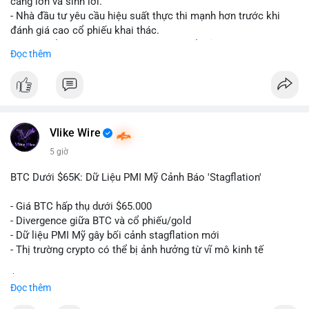
càng lớn và sinh lời.
cảm xúc khi chưa xác nhận được dòng tiền vào sàn.
- Nhà đầu tư yêu cầu hiệu suất thực thi mạnh hơn trước khi
đánh giá cao cổ phiếu khai thác.
#59dot84btc
#dichuyenvilanh
#taicocautaisan
#btcusd64723
- Giá trị cổ phiếu khai thác Bitcoin có thể giảm do sự nghi ngờ.
Đọc thêm
#mempooltheodoi
- Thị trường cần thấy kết quả thực tế từ các dự án AI mới.
#binancesquare
#cryptonews
#btc
#bitcoin
#ai
#mining
$btc
Vlike Wire
#vlikevn
#titanbot
5 giờ
📰 Nguồn: Cointelegraph
BTC Dưới $65K: Dữ Liệu PMI Mỹ Cảnh Báo 'Stagflation'
- Giá BTC hấp thụ dưới $65.000
- Divergence giữa BTC và cổ phiếu/gold
- Dữ liệu PMI Mỹ gây bối cảnh stagflation mới
- Thị trường crypto có thể bị ảnh hưởng từ vĩ mô kinh tế
$btc
#btc
Đọc thêm
#vlikevn
#titanbot