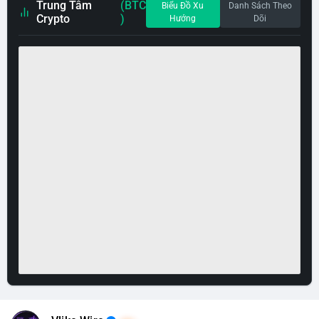
Trung Tâm
(BTC
Biểu Đồ Xu
Danh Sách Theo
Crypto
)
Hướng
Dõi