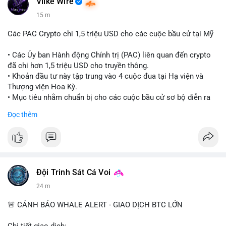
Vlike Wire
15 m
Các PAC Crypto chi 1,5 triệu USD cho các cuộc bầu cử tại Mỹ
• Các Ủy ban Hành động Chính trị (PAC) liên quan đến crypto
đã chi hơn 1,5 triệu USD cho truyền thông.
• Khoản đầu tư này tập trung vào 4 cuộc đua tại Hạ viện và
Thượng viện Hoa Kỳ.
• Mục tiêu nhằm chuẩn bị cho các cuộc bầu cử sơ bộ diễn ra
vào ngày 18 tháng 8.
Đọc thêm
#cryptonews
#politics
#usa
#binancesquare
$btc $eth
#vlikevn
#titanbot
Đội Trinh Sát Cá Voi
24 m
📰 Nguồn: Cointelegraph
🚨 CẢNH BÁO WHALE ALERT - GIAO DỊCH BTC LỚN