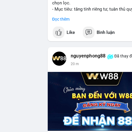
chọn lọc.
- Mục tiêu: tăng tính riêng tư, tuân thủ qu
- Đề xuất đang được xem xét bởi cộng đồ
Đọc thêm
#binancesquare
#cryptonews
#xrp
Like
Bình luận
$xrp
#vlikevn
#titanbot
nguyenphong88
Đã thay đ
20 m
📰 Nguồn: CoinDesk