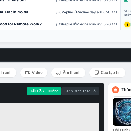
ida Extension?
0
Replies
Wednesday a31 6:25 AM
T
Đi
K Flat in Noida
0
Replies
Wednesday a31 6:20 AM
ngày
 Good for Remote Work?
0
Replies
Wednesday a31 5:26 AM
1
nh ảnh
Video
Âm thanh
Các tập tin
Thàn
Biểu Đồ Xu Hướng
Danh Sách Theo Dõi