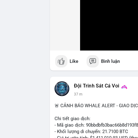
Like
Bình luận
Đội Trinh Sát Cá Voi
37 m
🚨 CẢNH BÁO WHALE ALERT - GIAO DỊ
Chi tiết giao dịch:
- Mã giao dịch: 90bbdbfb3bac66b8d19
- Khối lượng di chuyển: 21.7100 BTC