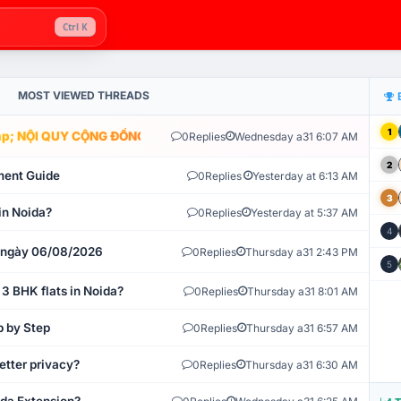
Ctrl K
MOST VIEWED THREADS
1
; NỘI QUY CỘNG ĐỒNG VLIKE.VN: HỆ THỐNG GIÁM SÁT TỰ ĐỘNG V
0
Replies
Wednesday a31 6:07 AM
2
ment Guide
0
Replies
Yesterday at 6:13 AM
3
in Noida?
0
Replies
Yesterday at 5:37 AM
4
t ngày 06/08/2026
0
Replies
Thursday a31 2:43 PM
5
 3 BHK flats in Noida?
0
Replies
Thursday a31 8:01 AM
p by Step
0
Replies
Thursday a31 6:57 AM
etter privacy?
0
Replies
Thursday a31 6:30 AM