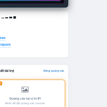
g ▁ ▂ ▃ ▄
t
news
esquare
ết tài trợ
Đăng quảng cáo
1
Quảng cáo tại vị trí #1
Nhấn để đặt quảng cáo của bạn