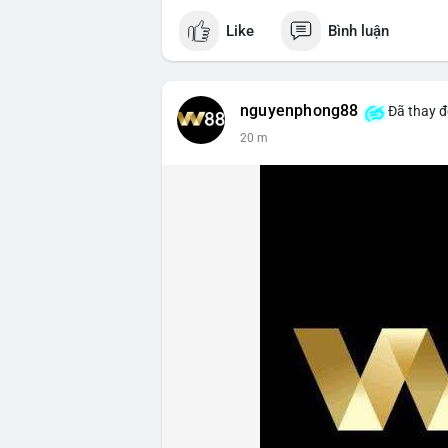
Like
Bình luận
nguyenphong88
Đã thay đ
20 m