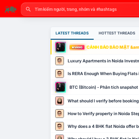
LATEST THREADS
HOTTEST THREADS
CẢNH BÁO BẢO MẬT &amp
VÀNG
Luxury Apartments in Noida Invest
Is RERA Enough When Buying Flats 
BTC (Bitcoin) - Phân tích snapsho
What should I verify before booking
How to Verify property in Noida Ste
Why does a 4 BHK flat Noida offer b