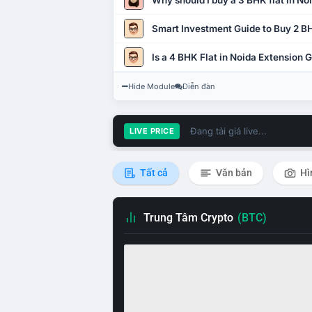
Why should I buy a 3 BHK flat in No
Smart Investment Guide to Buy 2 BH
Is a 4 BHK Flat in Noida Extension
Hide Module
Diễn đàn
Đang tải giá live...
LIVE PRICE
Tất cả
Văn bản
Hì
Trung Tâm Crypto
(BTC)