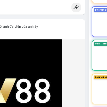
ETH VIP #
ổi ảnh đại diện của anh ấy
USDT VIP
BNB VIP 