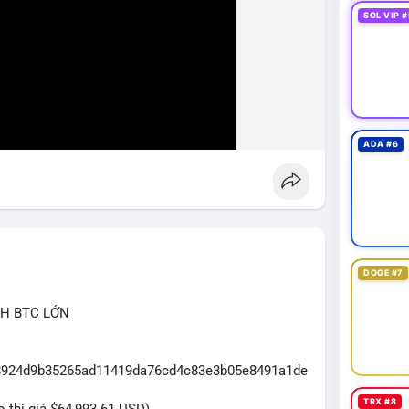
SOL VIP #
ADA #6
DOGE #7
CH BTC LỚN
3f8924d9b35265ad11419da76cd4c83e3b05e8491a1de
TRX #8