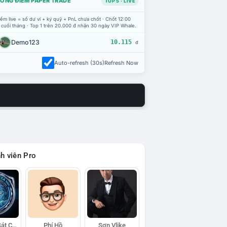
ỔNG ĐIỂM PAPER TRADE
TOP 5 · LIVE
ểm live = số dư ví + ký quỹ + PnL chưa chốt · Chốt 12:00
 cuối tháng · Top 1 trên 20.000 đ nhận 30 ngày VIP Whale.
Demo123
10.115
đ
Auto-refresh (30s)
Refresh Now
h viên Pro
Đội Trinh Sát Cá Voi
Phí Hồ
Sơn Vlike