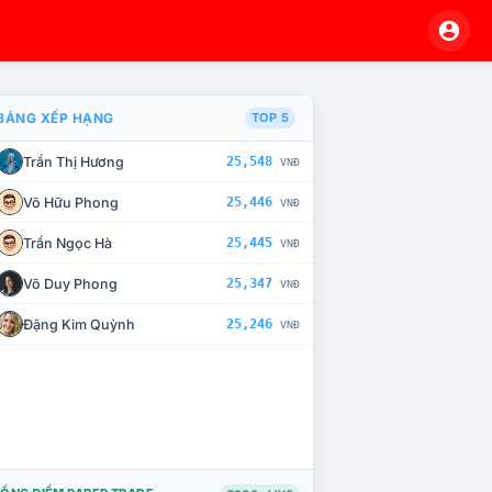
BẢNG XẾP HẠNG
TOP 5
Trần Thị Hương
25,548
VNĐ
À CHẾ TÀI XỬ LÝ VI PHẠM
Võ Hữu Phong
25,446
VNĐ
Trần Ngọc Hà
25,445
VNĐ
Võ Duy Phong
25,347
VNĐ
Đặng Kim Quỳnh
25,246
VNĐ