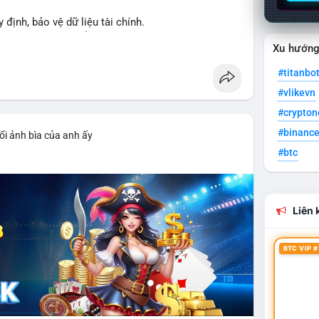
y định, bảo vệ dữ liệu tài chính.
ng XRPL và các tổ chức tài chính.
Xu hướn
#titanbo
#vlikevn
#crypto
#binanc
ổi ảnh bìa của anh ấy
#btc
Liên k
BTC VIP #