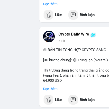
- Pháp lý: CEO Coinbase thúc đẩy khung 
Đọc thêm
#binancesquare
#cryptonews
#btc
#eth
Like
Bình luận
$btc $eth $sol $xrp
#vlikevn
#titanbot
Crypto Daily Wire
2 giờ
📰 Nguồn: Decrypt
📰 BẢN TIN TỔNG HỢP CRYPTO SÁNG - 
[Xu hướng chung]: 🟡 Trung lập (Neutral) 
Thị trường đang trong trạng thái giằng c
(vùng Fear), phản ánh tâm lý thận trọng
64.900 USD.
Đọc thêm
- Thị trường & Giá cả: Hoạt động cá voi 
nhận trong 24h qua, tổng trị giá hơn 23,6
Like
Bình luận
BTC (5,89 triệu USD) và 89,97 BTC (5,82 
cấu danh mục. Tuy nhiên, funding rate B