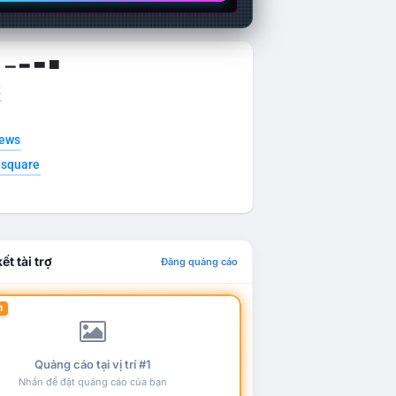
g ▁ ▂ ▃ ▄
t
news
esquare
ết tài trợ
Đăng quảng cáo
1
Quảng cáo tại vị trí #1
Nhấn để đặt quảng cáo của bạn