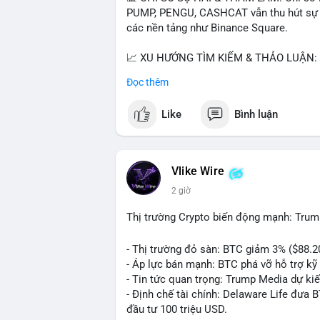
PUMP, PENGU, CASHCAT vẫn thu hút sự qu
các nền tảng như Binance Square.
📈 XU HƯỚNG TÌM KIẾM & THẢO LUẬN: T
nhiều trong tìm kiếm Việt Nam và quốc tế
Đọc thêm
đề hấp dẫn. Bàn tán về SPCX và SAGA cũ
Like
Bình luận
💬 DÒNG CHẢY TIN TỨC & TRUYỀN THÔNG:
ngồi ăn ở khách sạn 5*" (từ bài đăng Bin
token Solana tăng 250% FDV. Cập nhật v
Vlike Wire
💡 NHẬN ĐỊNH & KHUYẾN NGHỊ: Tâm lý th
2 giờ
xu hướng memecoin và tin tức tích cực (B
cày SPCX và SAGA vẫn cao. Cần theo dõi 
Thị trường Crypto biến động mạnh: Trum
nhân.
- Thị trường đỏ sàn: BTC giảm 3% ($88.2
📊 Nguồn: Radar Tâm Lý Thị Trường
- Áp lực bán mạnh: BTC phá vỡ hỗ trợ kỹ 
- Tin tức quan trọng: Trump Media dự ki
- Định chế tài chính: Delaware Life đưa 
đầu tư 100 triệu USD.