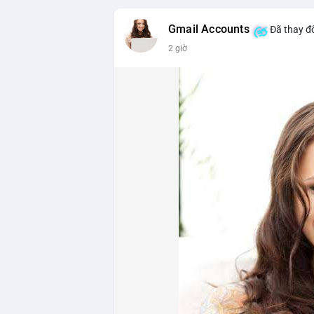
triệu USD, cho thấy đòn bẩy đang được k
Gmail Accounts
Đã thay đổ
- DeFi & Công nghệ: Tổng TVL DeFi đạt 1
2 giờ
Ethereum dẫn đầu với 41,85 tỷ USD nhưng
vốn hóa Stablecoin đạt 306,95 tỷ USD, ch
BTCPay Foundation xác nhận các node Ligh
ngăn rủi ro.
- Quy định & Pháp lý: Brazil công bố quy
24h đối với các giao dịch crypto trên 1
hoặc ví tự quản. Fork BIP-110 của Bitcoi
hashpower, khoảng cách giữa các block k
Lời khuyên từ chuyên gia: Thị trường đan
ưu thế. Nhà đầu tư nên tránh FOMO, tập tr
từ dòng vốn ETF (tuần tốt nhất kể từ thán
Xem chi tiết các bài viết đầy đủ tại dòng 
#whalealertbtc
#feargreedindex
#bip110