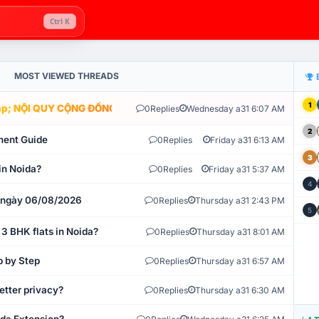
Ctrl K
MOST VIEWED THREADS
1
; NỘI QUY CỘNG ĐỒNG VLIKE.VN: HỆ THỐNG GIÁM SÁT TỰ ĐỘNG V
0
Replies
Wednesday a31 6:07 AM
2
ment Guide
0
Replies
Friday a31 6:13 AM
3
in Noida?
0
Replies
Friday a31 5:37 AM
4
t ngày 06/08/2026
0
Replies
Thursday a31 2:43 PM
5
 3 BHK flats in Noida?
0
Replies
Thursday a31 8:01 AM
p by Step
0
Replies
Thursday a31 6:57 AM
etter privacy?
0
Replies
Thursday a31 6:30 AM