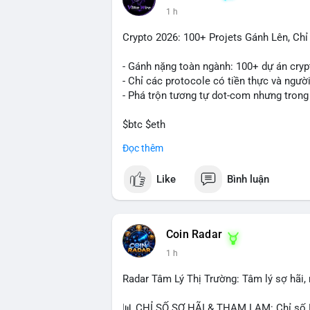
1 h
Crypto 2026: 100+ Projets Gánh Lên, Ch
- Gánh nặng toàn ngành: 100+ dự án cryp
- Chỉ các protocole có tiền thực và ngườ
- Phá trộn tương tự dot-com nhưng trong
$btc $eth
Đọc thêm
#vlikevn
#titanbot
Like
Bình luận
📰 Nguồn: CoinDesk
Coin Radar
1 h
Radar Tâm Lý Thị Trường: Tâm lý sợ hãi
📊 CHỈ SỐ SỢ HÃI & THAM LAM: Chỉ số F