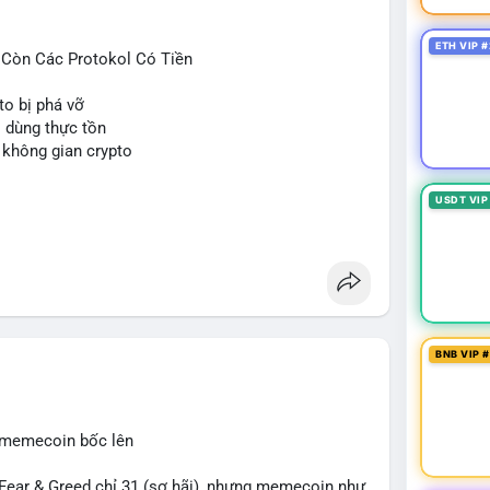
ETH VIP #
ỉ Còn Các Protokol Có Tiền
to bị phá vỡ
i dùng thực tồn
 không gian crypto
USDT VIP
BNB VIP 
, memecoin bốc lên
ear & Greed chỉ 31 (sợ hãi), nhưng memecoin như