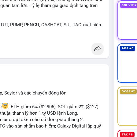
an tâm lớn. Tỷ lệ tham gia giao dịch tăng trên
SOL VIP #
UT, PUMP, PENGU, CASHCAT, SUI, TAO xuất hiện
. Chủ đề "tăng giá nhanh" và "bài toán mới" là chủ
ng hấp dẫn.
ADA #6
 Bàn tán về "long SAGA", "short SPCX", và "đã
ance Square). Tin tức về BIP-110 Bitcoin và SKR
ề airdrop MMT và tích hợp BNB Smart Chain.
ị trường phân cực. Sợ hãi do chỉ số thấp nhưng
TC ETF, SKR) tạo áp lực lên giá. Rủi ro từ các đề
xu hướng "long" hoặc "short" theo chiến lược cá
DOGE #7
p, Saylor và các chuyển động lớn
0
, ETH giảm 6% ($2.905), SOL giảm 2% ($127).
thuật, thanh lý hơn 1 tỷ USD lệnh Long.
ến airdrop token cho cổ đông vào tháng 2.
BTC vào sản phẩm bảo hiểm; Galaxy Digital lập quỹ
TRX #8