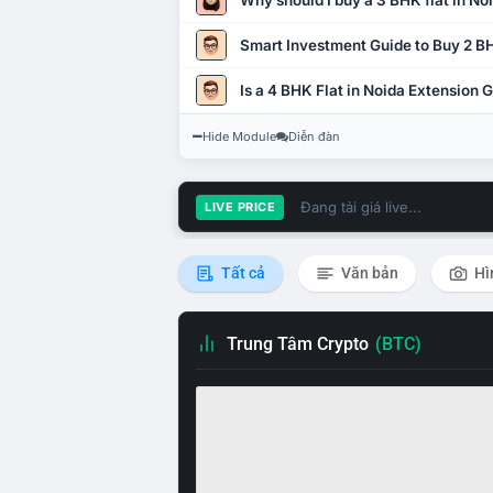
Why should I buy a 3 BHK flat in No
Smart Investment Guide to Buy 2 BH
Is a 4 BHK Flat in Noida Extension
Hide Module
Diễn đàn
Đang tải giá live...
LIVE PRICE
Tất cả
Văn bản
Hì
Trung Tâm Crypto
(BTC)