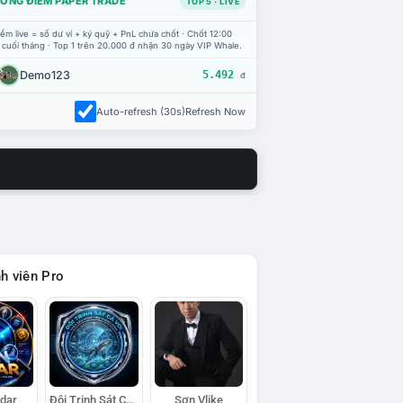
ỔNG ĐIỂM PAPER TRADE
TOP 5 · LIVE
ểm live = số dư ví + ký quỹ + PnL chưa chốt · Chốt 12:00
 cuối tháng · Top 1 trên 20.000 đ nhận 30 ngày VIP Whale.
Demo123
5.492
đ
Auto-refresh (30s)
Refresh Now
h viên Pro
adar
Đội Trinh Sát Cá Voi
Sơn Vlike