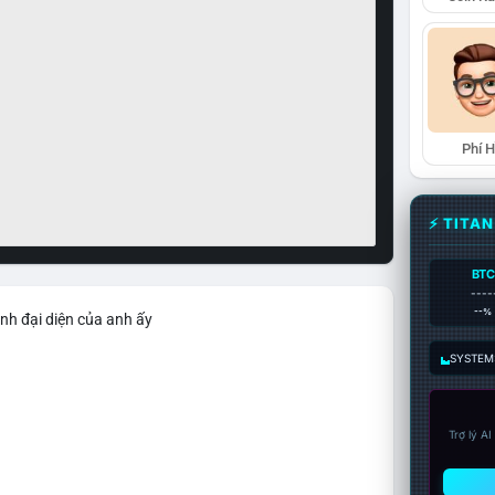
Phí 
⚡ TITA
BTC
----
--%
nh đại diện của anh ấy
SYSTEM:
Trợ lý A