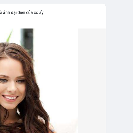
iểm soát tốt.
i ảnh đại diện của cô ấy
43,06 tỷ USD, gần như đứng yên (tăng 0,14%).
 tốc độ tăng trưởng chậm lại. Trong khi đó, tổng
o thấy nhà đầu tư đang giữ tiền mặt chờ đợi.
tning bị rút tiền và đã chặn truy cập từ xa để
 định mới có hiệu lực từ 1/1/2027, yêu cầu tạm dừng
0.000 USD chuyển sang nhà cung cấp nước ngoài
n khai thác thành công 2 block rồi dừng do thiếu
éo dài nhiều giờ.
g trong giai đoạn tích lũy với tâm lý sợ hãi chiếm
ung quản trị rủi ro và chờ đợi tín hiệu rõ ràng hơn
g 4 với 1 tỷ USD) trước khi gia tăng vị thế.
thời gian của Vlike.vn!
fork
#brazilcryptoregulation
#defitvl