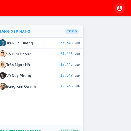
BẢNG XẾP HẠNG
TOP 5
Trần Thị Hương
25,548
VNĐ
À CHẾ TÀI XỬ LÝ VI PHẠM
Võ Hữu Phong
25,446
VNĐ
Trần Ngọc Hà
25,445
VNĐ
Võ Duy Phong
25,347
VNĐ
Đặng Kim Quỳnh
25,246
VNĐ