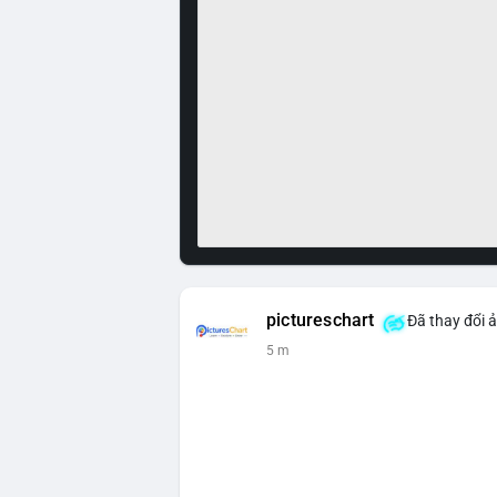
pictureschart
Đã thay đổi ả
5 m