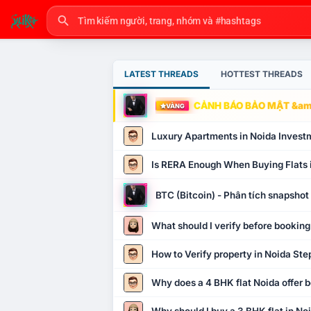
LATEST THREADS
HOTTEST THREADS
CẢNH BÁO BẢO MẬT &amp
VÀNG
Luxury Apartments in Noida Invest
Is RERA Enough When Buying Flats 
BTC (Bitcoin) - Phân tích snapsho
What should I verify before booking
How to Verify property in Noida Ste
Why does a 4 BHK flat Noida offer b