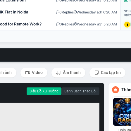
ida Extension?
0
Replies
Wednesday a31 6:25 AM
T
Đi
K Flat in Noida
0
Replies
Wednesday a31 6:20 AM
ngày
 Good for Remote Work?
0
Replies
Wednesday a31 5:26 AM
1
nh ảnh
Video
Âm thanh
Các tập tin
Thàn
Biểu Đồ Xu Hướng
Danh Sách Theo Dõi
Coin R