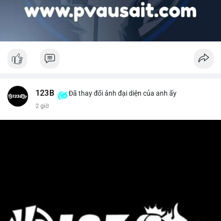
123B
Đã thay đổi ảnh đại diện của anh ấy
2 giờ