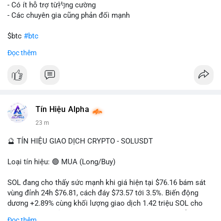
gây sốc thanh khoản tức thời, nhưng vẫn đủ sức tạo biến động
- Có ít hỗ trợ từ礿ng cường
tâm lý ngắn hạn nếu hướng đến sàn tập trung.
- Các chuyên gia cũng phản đối mạnh
Lời khuyên cho nhà đầu tư nhỏ lẻ:
$btc
#btc
Theo dõi các giao dịch tiếp theo từ cùng địa chỉ ví để xác nhận
Đọc thêm
hướng đi của dòng tiền. Tránh hành động theo cảm xúc, ưu
#vlikevn
#titanbot
tiên quản trị rủi ro và không mở vị thế lớn trước khi có tín hiệu
rõ ràng về đích đến của số BTC này.
📰 Nguồn: CoinDesk
#94dot58btc
#vilanh
#chuyentiencavoi
#btcmempool
#dongtienlon
Tín Hiệu Alpha
23 m
🔮 TÍN HIỆU GIAO DỊCH CRYPTO - SOLUSDT
Loại tín hiệu: 🟢 MUA (Long/Buy)
SOL đang cho thấy sức mạnh khi giá hiện tại $76.16 bám sát
vùng đỉnh 24h $76.81, cách đáy $73.57 tới 3.5%. Biến động
dương +2.89% cùng khối lượng giao dịch 1.42 triệu SOL cho
thấy lực cầu chủ động đang chiếm ưu thế, phe mua kiểm soát
Đọc thêm