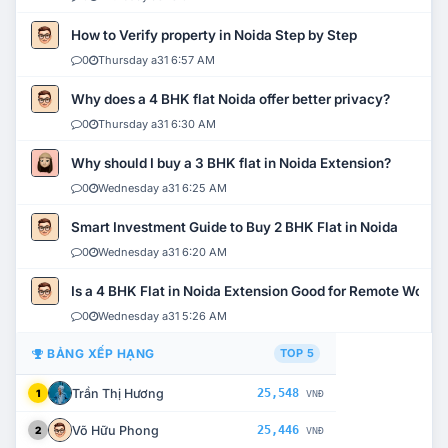
How to Verify property in Noida Step by Step
0
Thursday a31 6:57 AM
Why does a 4 BHK flat Noida offer better privacy?
0
Thursday a31 6:30 AM
Why should I buy a 3 BHK flat in Noida Extension?
0
Wednesday a31 6:25 AM
Smart Investment Guide to Buy 2 BHK Flat in Noida
0
Wednesday a31 6:20 AM
Is a 4 BHK Flat in Noida Extension Good for Remote Work?
0
Wednesday a31 5:26 AM
BẢNG XẾP HẠNG
TOP 5
Trần Thị Hương
25,548
1
VNĐ
Võ Hữu Phong
25,446
2
VNĐ