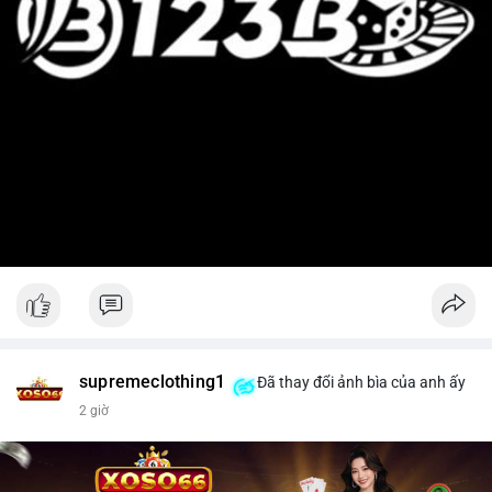
supremeclothing1
Đã thay đổi ảnh bìa của anh ấy
2 giờ