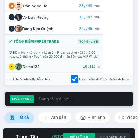
Trần Ngọc Hà
25,445
3
VNĐ
Võ Duy Phong
25,347
4
VNĐ
Đặng Kim Quỳnh
25,246
5
VNĐ
TỔNG ĐIỂM PAPER TRADE
TOP 5 · LIVE
Điểm live = số dư ví + ký quỹ + PnL chưa chốt · Chốt 12:00
ngày cuối tháng · Top 1 trên 20.000 đ nhận 30 ngày VIP Whale.
Demo123
10.115
1
đ
Hide Module
Diễn đàn
Auto-refresh (30s)
Refresh Now
Đang tải giá live...
LIVE PRICE
Tất cả
Văn bản
Hình ảnh
Video
Trung Tâm
(BTC
Biểu Đồ Xu
Danh Sách Theo