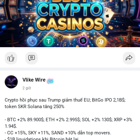
Vlike Wire
2 giờ
Crypto hồi phục sau Trump giảm thuế EU; BitGo IPO 2,1B$;
token SKR Solana tăng 250%
- BTC +2% 89.900$; ETH +2% 2.995$; SOL +2% 130$; XRP +3%
1.94$.
- CC +15%, SKY +11%, SAND +10% dẫn top movers.
- $1B liquidations khi Bitcoin bật lại.