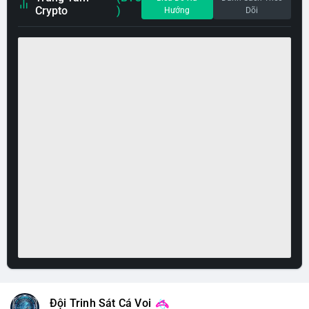
Crypto
)
Hướng
Dõi
Đội Trinh Sát Cá Voi