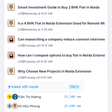
Smart Investment Guide to Buy 2 BHK Flat in Noida
0
Yesterday at 6:20 AM
Is a 4 BHK Flat in Noida Extension Good for Remote Work?
0
Yesterday at 5:26 AM
Can researching a company reduce common interview mi
0
Tuesday a31 10:12 AM
How can I compare options to buy flat in Noida Extension?
0
Tuesday a31 6:30 AM
Why Choose New Projects in Noida Extension
0
Tuesday a31 6:01 AM
BẢNG XẾP HẠNG
TOP 5
Trần Thị Hương
25,548
1
VNĐ
Võ Hữu Phong
25,446
2
VNĐ