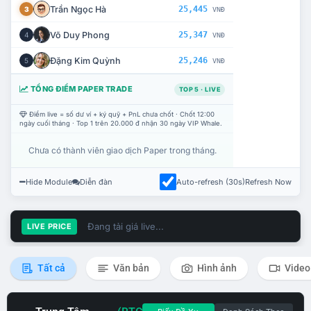
Trần Ngọc Hà
25,445
3
VNĐ
Võ Duy Phong
25,347
4
VNĐ
Đặng Kim Quỳnh
25,246
5
VNĐ
TỔNG ĐIỂM PAPER TRADE
TOP 5 · LIVE
Điểm live = số dư ví + ký quỹ + PnL chưa chốt · Chốt 12:00
ngày cuối tháng · Top 1 trên 20.000 đ nhận 30 ngày VIP Whale.
Chưa có thành viên giao dịch Paper trong tháng.
Hide Module
Diễn đàn
Auto-refresh (30s)
Refresh Now
Đang tải giá live...
LIVE PRICE
Tất cả
Văn bản
Hình ảnh
Video