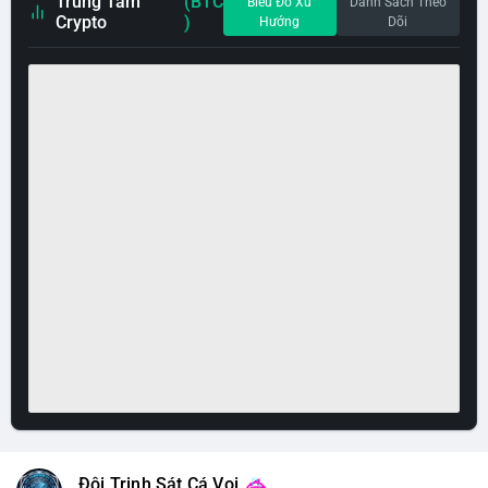
Trung Tâm
(BTC
Biểu Đồ Xu
Danh Sách Theo
Crypto
)
Hướng
Dõi
Đội Trinh Sát Cá Voi