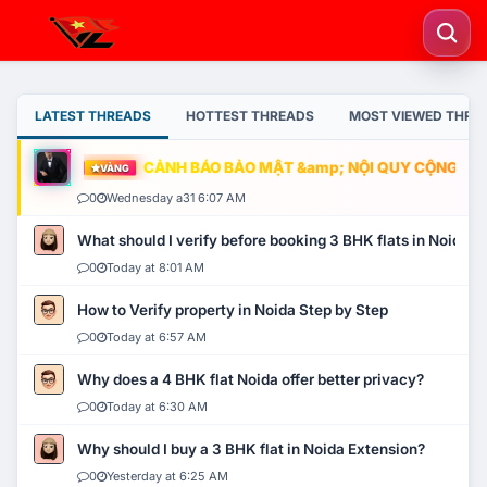
LATEST THREADS
HOTTEST THREADS
MOST VIEWED THRE
CẢNH BÁO BẢO MẬT &amp; NỘI QUY CỘNG ĐỒNG
VÀNG
0
Wednesday a31 6:07 AM
What should I verify before booking 3 BHK flats in Noida?
0
Today at 8:01 AM
How to Verify property in Noida Step by Step
0
Today at 6:57 AM
Why does a 4 BHK flat Noida offer better privacy?
0
Today at 6:30 AM
Why should I buy a 3 BHK flat in Noida Extension?
0
Yesterday at 6:25 AM