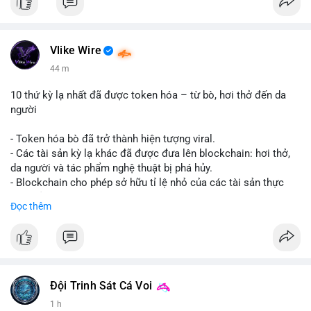
Vlike Wire
44 m
10 thứ kỳ lạ nhất đã được token hóa – từ bò, hơi thở đến da
người
- Token hóa bò đã trở thành hiện tượng viral.
- Các tài sản kỳ lạ khác đã được đưa lên blockchain: hơi thở,
da người và tác phẩm nghệ thuật bị phá hủy.
- Blockchain cho phép sở hữu tỉ lệ nhỏ của các tài sản thực
vật, mở ra thị trường mới.
Đọc thêm
- Câu hỏi về pháp lý, đạo đức và bảo mật đang được đặt ra.
- Nhiều nền tảng NFT đang thử nghiệm token hóa các tài sản
bất thường.
#binancesquare
#cryptonews
#tokenization
#web3
#nft
Đội Trinh Sát Cá Voi
$btc $eth
1 h