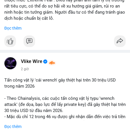
rất tiêu cực, có thể do sợ hãi về xu hướng giá giảm, rủi ro an
ninh hoặc tin tưởng giảm. Người đầu tư có thể đang tránh giao
dịch hoặc chuẩn bị cắt lỗ.
Đọc thêm
📈 XU HƯỚNG TÌM KIẾM & THẢO LUẬN: Coin trending trên
CoinGecko bao gồm các token meme như Cash Cat
(CASHCAT), Pudgy Penguins (PENGU) và OVERTAKE (TAKE).
Các chủ đề như 'Sắt lở đất' hoặc 'Chết' trên Google Trends
Việt Nam không liên quan trực tiếp đến crypto, cho thấy sự tập
trung của người dùng vào các chủ đề địa phương. Trên
Vlike Wire
LunarCrush, các chủ đề như Solana, Taylor Swift và UFC 310
2 giờ
hấp dẫn sự chú ý đa lĩnh vực.
Tấn công vật lý 'cái wrench' gây thiệt hại trên 30 triệu USD
💬 DÒNG CHẢY TIN TỨC & TRUYỀN THÔNG: Tài chính Việt
trong năm 2026
Nam đang tập trung vào các đề tài như 'Trục lợi' hoặc 'Miền
Bắc', trong khi tin tức quốc tế nhấn mạnh việc Putin ký luật
- Theo Chainalysis, các cuộc tấn công vật lý typu 'wrench
crypto và sự kiện an ninh như hack Zeus Wallet. Trên Binance
attack' (đe dọa, bạo lực để lấy private key) đã gây thiệt hại trên
Square, nhiều người chia sẻ chiến lược giao dịch như lệnh
30 triệu USD từ đầu năm 2026.
Long $BTW hoặc cập nhật về sự kiện Alpha Trading
- Mặc dù chỉ 12 trong 46 vụ được ghi nhận dẫn đến việc trả tiền
Competition.
chuộc, nhưng các cuộc tấn công đang mở rộng phạm vi: bao
Đọc thêm
gồm rò rỉ dữ liệu và đe dọa tới gia đình, bạn bè của người sở