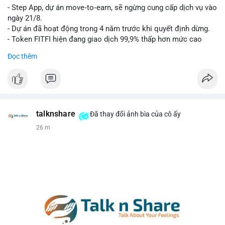
- Step App, dự án move‑to‑earn, sẽ ngừng cung cấp dịch vụ vào
Lời khuyên cho nhà đầu tư nhỏ lẻ: Theo dõi xác nhận của giao
ngày 21/8.
dịch này. Nếu BTC tiếp tục bị rút khỏi sàn với tần suất tăng, đó
- Dự án đã hoạt động trong 4 năm trước khi quyết định dừng.
là tín hiệu tích cực cho xu hướng tăng giá. Hạn chế hành động
- Token FITFI hiện đang giao dịch 99,9% thấp hơn mức cao
theo cảm xúc, ưu tiên quản trị rủi ro với khối lượng vị thế nhỏ.
nhất từng đạt được.
Đọc thêm
#9dot608btc
#619kusd
#vilanh
#dichuyenbtc
#quantriruiro
#binancesquare
#cryptonews
#fitfi
#movetoearn
#stepapp
$fitfi
#vlikevn
#titanbot
talknshare
Đã thay đổi ảnh bìa của cô ấy
26 m
📰 Nguồn: Cointelegraph