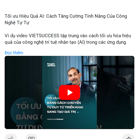
Tối ưu Hiệu Quả AI: Cách Tăng Cường Tính Năng Của Công
Nghệ Tự Tự
Ví dụ video VIETSUCCESS tập trung vào cách tối ưu hóa hiệu
quả của công nghệ trí tuệ nhân tạo (AI) trong các ứng dụng
chuyên nghiệp. AI được sử dụng để phân tích dữ liệu lớn, dự
Đọc thêm
đoán xu hướng thị trường, và tự động hóa quy trình trong lĩnh
vực tài chính và crypto. Bài đăng nhấn mạnh vai trò của AI
trong việc giảm thiểu sai lầm, tăng tốc độ xử lý, và hỗ trợ quyết
định dựa trên dữ liệu. Điều này đặc biệt quan trọng trong thời
kỳ phát triển nhanh chóng của ngành crypto, nơi tính chính xác
và tốc độ là yếu tố quyết định.
🎥 Xem video trực tiếp tại:
Nguồn: VIETSUCCESS