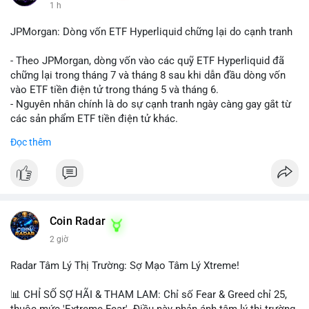
1 h
JPMorgan: Dòng vốn ETF Hyperliquid chững lại do cạnh tranh
- Theo JPMorgan, dòng vốn vào các quỹ ETF Hyperliquid đã
chững lại trong tháng 7 và tháng 8 sau khi dẫn đầu dòng vốn
vào ETF tiền điện tử trong tháng 5 và tháng 6.
- Nguyên nhân chính là do sự cạnh tranh ngày càng gay gắt từ
các sản phẩm ETF tiền điện tử khác.
- Điều này cho thấy sự quan tâm của nhà đầu tư đối với
Đọc thêm
Hyperliquid có thể đã giảm bớt, ảnh hưởng đến dòng vốn và
thanh khoản của đồng tiền này.
- Nhà đầu tư cần theo dõi sát sao diễn biến thị trường và các
yếu tố cạnh tranh để đưa ra quyết định đầu tư hợp lý.
#binancesquare
#cryptonews
#hyperliquid
#etf
#jpmorgan
Coin Radar
2 giờ
$hype
Radar Tâm Lý Thị Trường: Sợ Mạo Tâm Lý Xtreme!
#vlikevn
#titanbot
📊 CHỈ SỐ SỢ HÃI & THAM LAM: Chỉ số Fear & Greed chỉ 25,
📰 Nguồn: CoinDesk
thuộc mức 'Extreme Fear'. Điều này phản ánh tâm lý thị trường