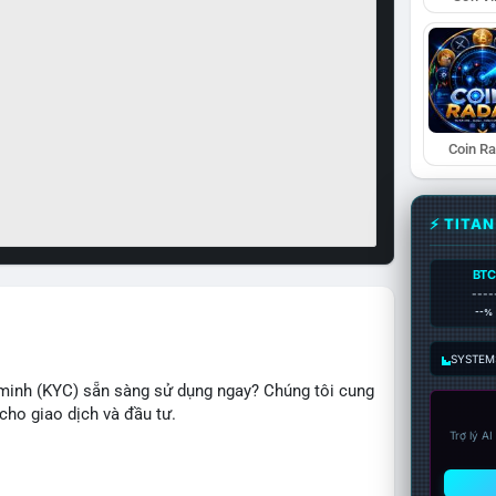
Coin R
⚡ TITA
BTC
----
--%
SYSTEM:
minh (KYC) sẵn sàng sử dụng ngay? Chúng tôi cung
cho giao dịch và đầu tư.
Trợ lý A