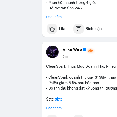
- Phản hồi nhanh trong 4 giờ.
- Hỗ trợ tận tình 24/7.
Đọc thêm
Liên hệ ngay để được tư vấn:
📞 WhatsApp: +1 660 215-8938
Like
Bình luận
✈️ Telegram: @localpvashop
Vlike Wire
5 m
CleanSpark Thua Mục Doanh Thu, Phiếu
- CleanSpark doanh thu quý $138M, thấp
- Phiếu giảm 5.5% sau báo cáo
- Doanh thu không đạt kỳ vọng thị trường
$btc
#btc
Đọc thêm
#vlikevn
#titanbot