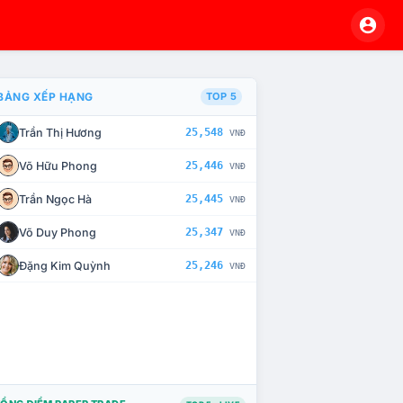
BẢNG XẾP HẠNG
TOP 5
Trần Thị Hương
25,548
VNĐ
À CHẾ TÀI XỬ LÝ VI PHẠM
Võ Hữu Phong
25,446
VNĐ
Trần Ngọc Hà
25,445
VNĐ
Võ Duy Phong
25,347
VNĐ
Đặng Kim Quỳnh
25,246
VNĐ