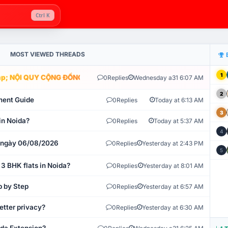
Ctrl K
MOST VIEWED THREADS
1
; NỘI QUY CỘNG ĐỒNG VLIKE.VN: HỆ THỐNG GIÁM SÁT TỰ ĐỘNG V
0
Replies
Wednesday a31 6:07 AM
2
ment Guide
0
Replies
Today at 6:13 AM
3
in Noida?
0
Replies
Today at 5:37 AM
4
t ngày 06/08/2026
0
Replies
Yesterday at 2:43 PM
5
 3 BHK flats in Noida?
0
Replies
Yesterday at 8:01 AM
p by Step
0
Replies
Yesterday at 6:57 AM
etter privacy?
0
Replies
Yesterday at 6:30 AM