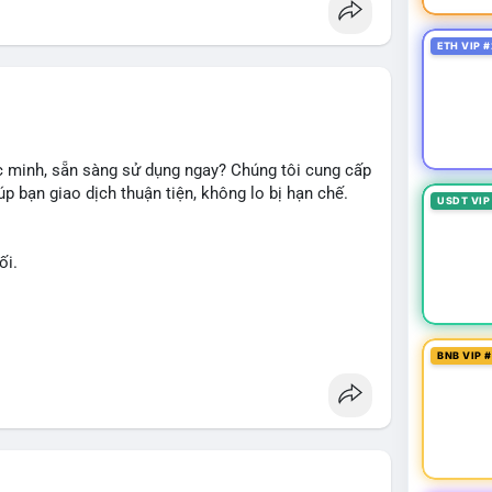
ETH VIP #
 minh, sẵn sàng sử dụng ngay? Chúng tôi cung cấp
p bạn giao dịch thuận tiện, không lo bị hạn chế.
USDT VIP
ối.
ài khoản ngay hôm nay:
BNB VIP 