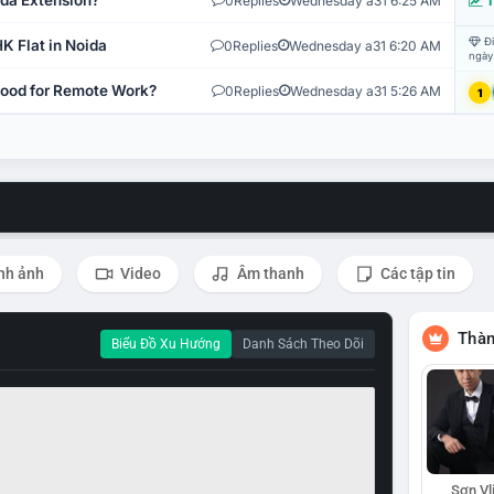
ida Extension?
0
Replies
Wednesday a31 6:25 AM
T
Đi
K Flat in Noida
0
Replies
Wednesday a31 6:20 AM
ngày
 Good for Remote Work?
0
Replies
Wednesday a31 5:26 AM
1
nh ảnh
Video
Âm thanh
Các tập tin
Thàn
Biểu Đồ Xu Hướng
Danh Sách Theo Dõi
Sơn Vl