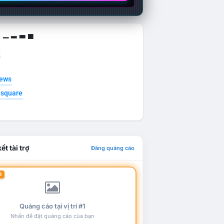
g ▁ ▂ ▃ ▄
t
news
esquare
ết tài trợ
Đăng quảng cáo
1
Quảng cáo tại vị trí #1
Nhấn để đặt quảng cáo của bạn