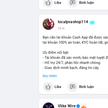
Like
Bình luận
📰 Nguồn: Cointelegraph
localpvashop114
10 m
Bạn cần tài khoản Cash App đã được xác
tài khoản 100% an toàn, KYC hoàn tất, giú
Ưu điểm nổi bật:
- Tài khoản đã xác minh, bảo mật tuyệt đ
- Hỗ trợ 24/7, phản hồi nhanh chóng.
- Giao dịch minh bạch, đáng tin cậy.
Đọc thêm
Liên hệ ngay để được tư vấn và sở hữu t
📞 WhatsApp: +1 660 215-8938
Like
Bình luận
✈️ Telegram: @localpvashop
📧 Email: localpvashop@gmail.com
Vlike Wire