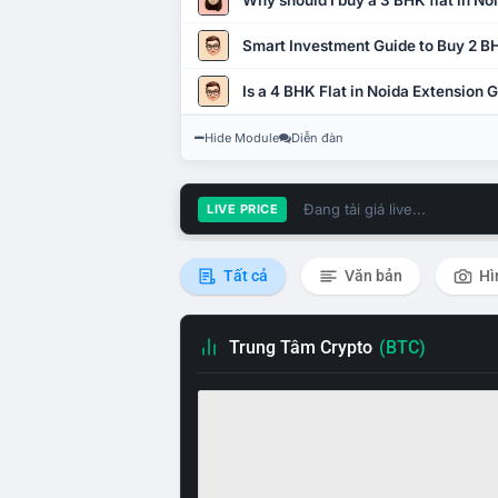
Why should I buy a 3 BHK flat in No
Smart Investment Guide to Buy 2 BH
Is a 4 BHK Flat in Noida Extension
Hide Module
Diễn đàn
Đang tải giá live...
LIVE PRICE
Tất cả
Văn bản
Hì
Trung Tâm Crypto
(BTC)