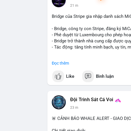
21 m
Bridge của Stripe gia nhập danh sách M
- Bridge, công ty con Stripe, đăng ký Mi
- Phê duyệt từ Luxembourg cho phép hoạ
- Bridge trở thành nhà cung cấp được quy
- Tác động: tăng tính minh bạch, uy tín, 
#binancesquare
#cryptonews
#mica
#st
Đọc thêm
$btc $eth
Like
Bình luận
#vlikevn
#titanbot
📰 Nguồn: Cointelegraph
Đội Trinh Sát Cá Voi
23 m
🚨 CẢNH BÁO WHALE ALERT - GIAO DỊ
Chi tiết giao dịch: