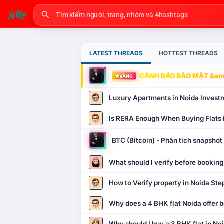
LATEST THREADS
HOTTEST THREADS
CẢNH BÁO BẢO MẬT &amp
VÀNG
Luxury Apartments in Noida Invest
Is RERA Enough When Buying Flats 
BTC (Bitcoin) - Phân tích snapsho
What should I verify before booking
How to Verify property in Noida Ste
Why does a 4 BHK flat Noida offer b