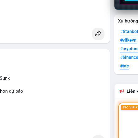
Xu hướn
#titanbo
#vlikevn
#crypto
#binanc
#btc
 Sunk
 hơn dự báo
Liên k
BTC VIP #