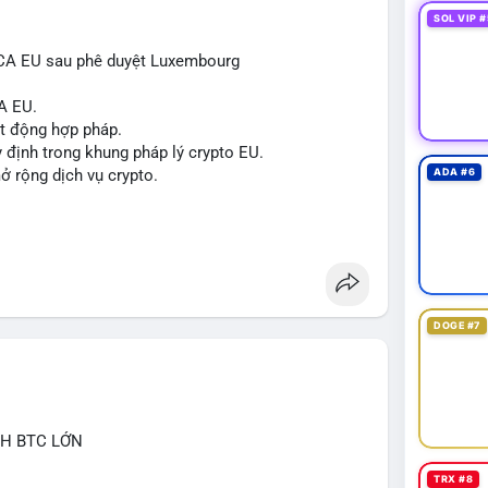
SOL VIP #
iCA EU sau phê duyệt Luxembourg
CA EU.
t động hợp pháp.
 định trong khung pháp lý crypto EU.
mở rộng dịch vụ crypto.
ADA #6
ripe
#bridge
#eu
#luxembourg
DOGE #7
CH BTC LỚN
TRX #8