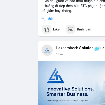
• Giá dầu giảm và các thỏa thuận địa chín
• Hướng đi tiếp theo của BTC phụ thuộc v
có giảm hay không.
Đọc thêm
#bitcoin
#btc
#cryptonews
#macro
#bin
Like
Bình luận
$btc
#vlikevn
#titanbot
Lakshmitech Solution
Đã 
📰 Nguồn: CoinDesk
17 m