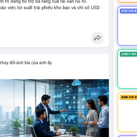
h trị đang hỗ trợ đà tăng của tài sản rủi ro.
ào việc lợi suất trái phiếu kho bạc và chỉ số USD
ETH VIP #
ancesquare
USDT VIP
thay đổi ảnh bìa của anh ấy
BNB VIP 