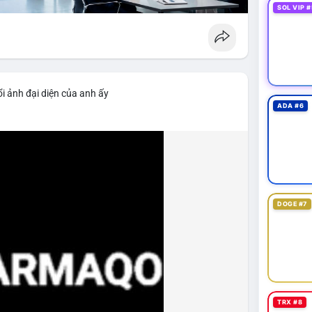
SOL VIP #
i ảnh đại diện của anh ấy
ADA #6
DOGE #7
TRX #8