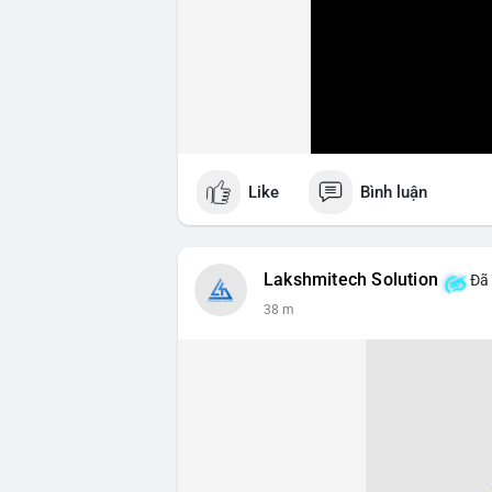
Like
Bình luận
Lakshmitech Solution
Đã 
38 m