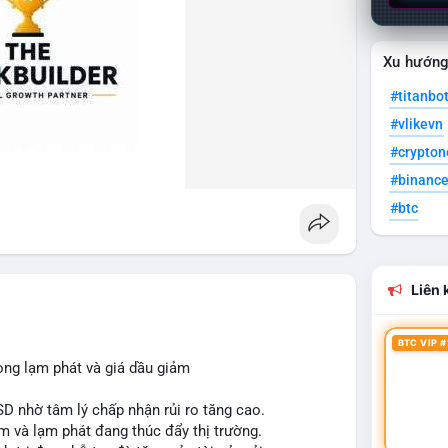
Xu hướn
#titanbo
#vlikevn
#crypto
#binanc
#btc
Liên k
BTC VIP #
ọng lạm phát và giá dầu giảm
SD nhờ tâm lý chấp nhận rủi ro tăng cao.
m và lạm phát đang thúc đẩy thị trường.