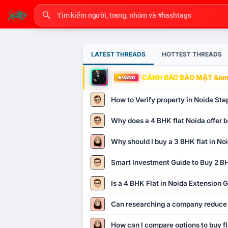
LATEST THREADS
HOTTEST THREADS
CẢNH BÁO BẢO MẬT &amp
VÀNG
How to Verify property in Noida Ste
Why does a 4 BHK flat Noida offer b
Why should I buy a 3 BHK flat in No
Smart Investment Guide to Buy 2 BH
Is a 4 BHK Flat in Noida Extension
Can researching a company reduce
How can I compare options to buy fl