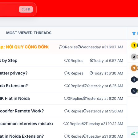
Ctrl K
MOST VIEWED THREADS
1
; NỘI QUY CỘNG ĐỒNG VLIKE.VN: HỆ THỐNG GIÁM SÁT TỰ ĐỘNG V
0
Replies
Wednesday a31 6:07 AM
2
p by Step
0
Replies
Today at 6:57 AM
3
etter privacy?
0
Replies
Today at 6:30 AM
4
ida Extension?
0
Replies
Yesterday at 6:25 AM
5
K Flat in Noida
0
Replies
Yesterday at 6:20 AM
 Good for Remote Work?
0
Replies
Yesterday at 5:26 AM
 common interview mistakes?
0
Replies
Tuesday a31 10:12 AM
T
at in Noida Extension?
0
Replies
Tuesday a31 6:30 AM