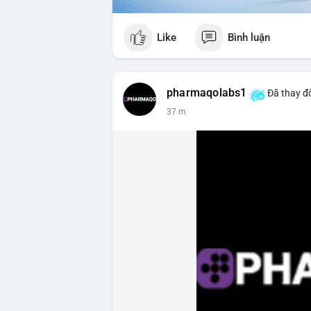
Like
Bình luận
pharmaqolabs1
Đã thay đổ
37 m