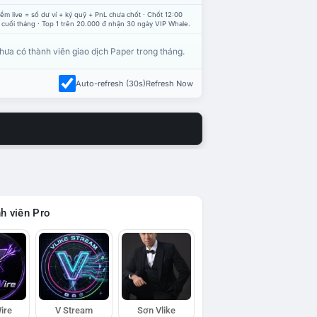
ểm live = số dư ví + ký quỹ + PnL chưa chốt · Chốt 12:00
 cuối tháng · Top 1 trên 20.000 đ nhận 30 ngày VIP Whale.
hưa có thành viên giao dịch Paper trong tháng.
Auto-refresh (30s)
Refresh Now
h viên Pro
ire
V Stream
Sơn Vlike