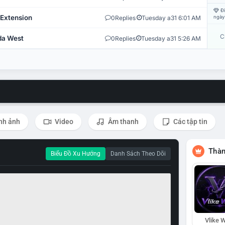
Đi
 Extension
0
Replies
Tuesday a31 6:01 AM
ngày
C
ida West
0
Replies
Tuesday a31 5:26 AM
nh ảnh
Video
Âm thanh
Các tập tin
Thàn
Biểu Đồ Xu Hướng
Danh Sách Theo Dõi
Vlike W