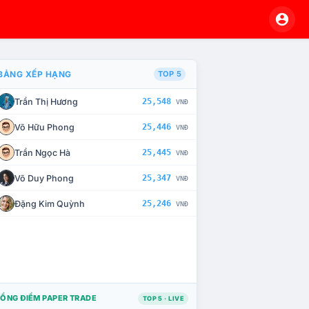
BẢNG XẾP HẠNG
TOP 5
Trần Thị Hương
25,548
VNĐ
À CHẾ TÀI XỬ LÝ VI PHẠM
Võ Hữu Phong
25,446
VNĐ
Trần Ngọc Hà
25,445
VNĐ
Võ Duy Phong
25,347
VNĐ
Đặng Kim Quỳnh
25,246
VNĐ
ỔNG ĐIỂM PAPER TRADE
TOP 5 · LIVE