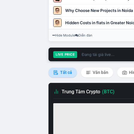
Why Choose New Projects in Noida
Hidden Costs in flats in Greater No
Hide Module
Diễn đàn
Đang tải giá live...
LIVE PRICE
Tất cả
Văn bản
Hì
Trung Tâm Crypto
(BTC)