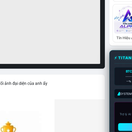
Tín Hiệu
⚡ TITA
BTC
----
--%
ổi ảnh đại diện của anh ấy
SYSTEM:
Trợ lý A