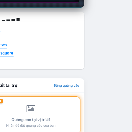
g ▁ ▂ ▃ ▄
t
news
esquare
ết tài trợ
Đăng quảng cáo
1
Quảng cáo tại vị trí #1
Nhấn để đặt quảng cáo của bạn