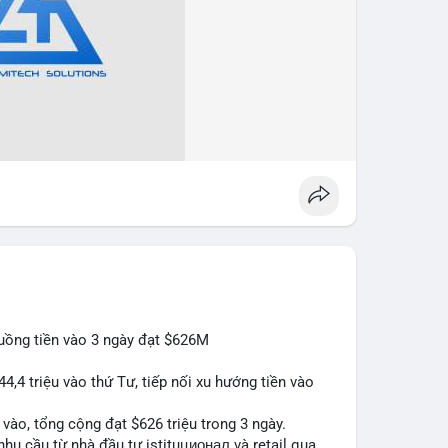
luồng tiền vào 3 ngày đạt $626M
44,4 triệu vào thứ Tư, tiếp nối xu hướng tiền vào
n vào, tổng cộng đạt $626 triệu trong 3 ngày.
hu cầu từ nhà đầu tư istituционал và retail qua