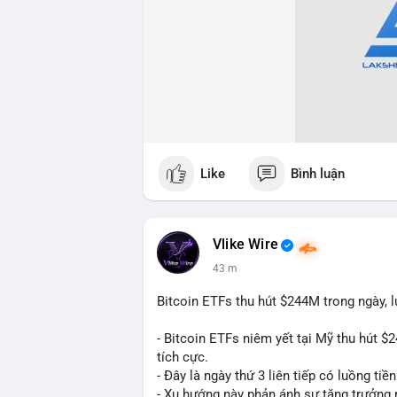
Like
Bình luận
Vlike Wire
43 m
Bitcoin ETFs thu hút $244M trong ngày, 
- Bitcoin ETFs niêm yết tại Mỹ thu hút $2
tích cực.
- Đây là ngày thứ 3 liên tiếp có luồng tiề
- Xu hướng này phản ánh sự tăng trưởng n