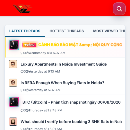
LATEST THREADS
HOTTEST THREADS
MOST VIEWED THRE
CẢNH BÁO BẢO MẬT &amp; NỘI QUY CỘNG ĐỒNG
VÀNG
0
Wednesday a31 6:07 AM
Luxury Apartments in Noida Investment Guide
0
Yesterday at 6:13 AM
Is RERA Enough When Buying Flats in Noida?
0
Yesterday at 5:37 AM
BTC (Bitcoin) - Phân tích snapshot ngày 06/08/2026
0
Thursday a31 2:43 PM
What should I verify before booking 3 BHK flats in Noida?
0
Thursday a31 8:01 AM