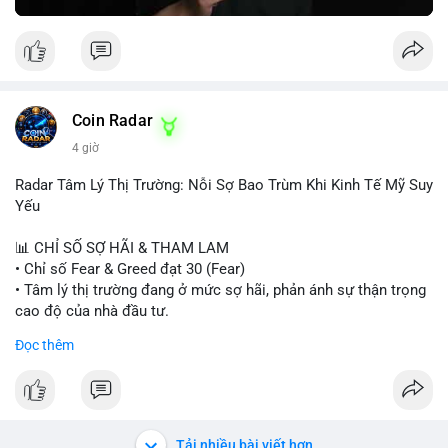
Greed Index phục hồi lên trên 40, có thể xem xét mua dần.
Ngược lại, nếu phá vỡ hỗ trợ, nên cắt lỗ sớm.
#vlikemarketindex42
#fearindex30
#fundingratethap
#phigiadathap
#tvlondinh
Coin Radar
4 giờ
Radar Tâm Lý Thị Trường: Nỗi Sợ Bao Trùm Khi Kinh Tế Mỹ Suy
Yếu
📊 CHỈ SỐ SỢ HÃI & THAM LAM
• Chỉ số Fear & Greed đạt 30 (Fear)
• Tâm lý thị trường đang ở mức sợ hãi, phản ánh sự thận trọng
cao độ của nhà đầu tư.
Đọc thêm
📈 XU HƯỚNG TÌM KIẾM & THẢO LUẬN
• CoinGecko Trending: PONS, PENGU, ONDO, WKC, HEI,
CASHCAT, CRO.
• LunarCrush Trending: Ethereum, Solana, Dogecoin, Polkadot,
Chainlink, Litecoin.
Tải nhiều bài viết hơn