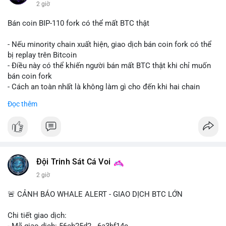
2 giờ
Bán coin BIP-110 fork có thể mất BTC thật
- Nếu minority chain xuất hiện, giao dịch bán coin fork có thể
bị replay trên Bitcoin
- Điều này có thể khiến người bán mất BTC thật khi chỉ muốn
bán coin fork
- Cách an toàn nhất là không làm gì cho đến khi hai chain
được tách riêng
Đọc thêm
-
#binancesquare
#cryptonews
#btc
#bip110
$btc
#vlikevn
#titanbot
Đội Trinh Sát Cá Voi
📰 Nguồn: CoinDesk
2 giờ
🚨 CẢNH BÁO WHALE ALERT - GIAO DỊCH BTC LỚN
Chi tiết giao dịch:
- Mã giao dịch: 56cb25d2...6a3bf14c