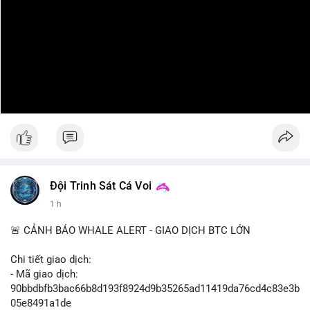
Đội Trinh Sát Cá Voi
1 h
🚨 CẢNH BÁO WHALE ALERT - GIAO DỊCH BTC LỚN
Chi tiết giao dịch:
- Mã giao dịch:
90bbdbfb3bac66b8d193f8924d9b35265ad11419da76cd4c83e3b
05e8491a1de