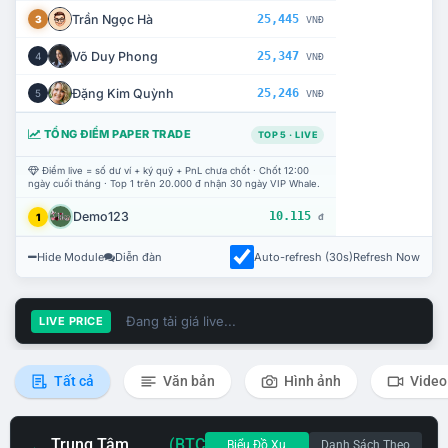
Trần Ngọc Hà
25,445
3
VNĐ
Võ Duy Phong
25,347
4
VNĐ
Đặng Kim Quỳnh
25,246
5
VNĐ
TỔNG ĐIỂM PAPER TRADE
TOP 5 · LIVE
Điểm live = số dư ví + ký quỹ + PnL chưa chốt · Chốt 12:00
ngày cuối tháng · Top 1 trên 20.000 đ nhận 30 ngày VIP Whale.
Demo123
10.115
1
đ
Hide Module
Diễn đàn
Auto-refresh (30s)
Refresh Now
Đang tải giá live...
LIVE PRICE
Tất cả
Văn bản
Hình ảnh
Video
Trung Tâm
(BTC
Biểu Đồ Xu
Danh Sách Theo