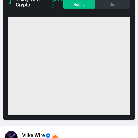
Crypto
)
Hướng
Dõi
Vlike Wire