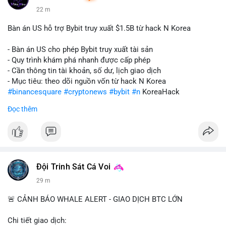
22 m
Bàn án US hỗ trợ Bybit truy xuất $1.5B từ hack N Korea
- Bàn án US cho phép Bybit truy xuất tài sản
- Quy trình khám phá nhanh được cấp phép
- Cần thông tin tài khoản, số dư, lịch giao dịch
- Mục tiêu: theo dõi nguồn vốn từ hack N Korea
#binancesquare
#cryptonews
#bybit
#n
KoreaHack
Đọc thêm
$btc $eth
#vlikevn
#titanbot
📰 Nguồn: Cointelegraph
Đội Trinh Sát Cá Voi
30 m
🚨 CẢNH BÁO WHALE ALERT - GIAO DỊCH BTC LỚN
Chi tiết giao dịch: