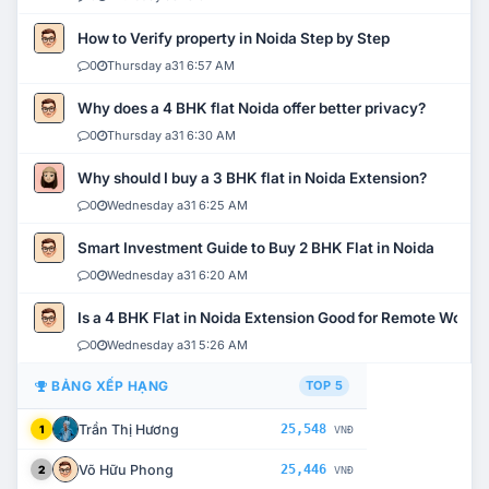
How to Verify property in Noida Step by Step
0
Thursday a31 6:57 AM
Why does a 4 BHK flat Noida offer better privacy?
0
Thursday a31 6:30 AM
Why should I buy a 3 BHK flat in Noida Extension?
0
Wednesday a31 6:25 AM
Smart Investment Guide to Buy 2 BHK Flat in Noida
0
Wednesday a31 6:20 AM
Is a 4 BHK Flat in Noida Extension Good for Remote Work?
0
Wednesday a31 5:26 AM
BẢNG XẾP HẠNG
TOP 5
Trần Thị Hương
25,548
1
VNĐ
Võ Hữu Phong
25,446
2
VNĐ