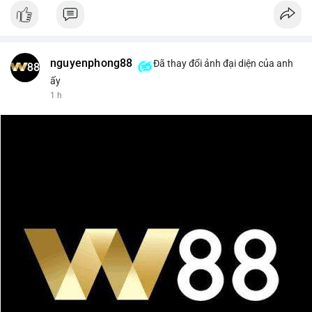
nguyenphong88
Đã thay đổi ảnh đại diện của anh
ấy
1 h