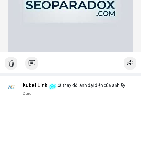
theo cảm xúc, hãy đặt lệnh dựa trên vùng hỗ trợ và kháng cự rõ
ràng.
#21dot71btc
#mempoolbtc
#chuyentiencavoi
#aplucban
#biendonggia
Kubet Link
Đã thay đổi ảnh đại diện của anh ấy
2 giờ