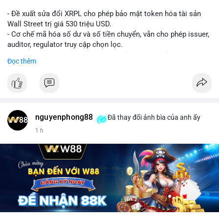
- Đề xuất sửa đổi XRPL cho phép bảo mật token hóa tài sản
Wall Street trị giá 530 triệu USD.
- Cơ chế mã hóa số dư và số tiền chuyển, vẫn cho phép issuer,
auditor, regulator truy cập chọn lọc.
- Mục tiêu: tăng tính riêng tư, tuân thủ quy định, bảo vệ dữ liệu
Đọc thêm
tài chính.
- Đề xuất đang được xem xét bởi cộng đồng XRPL và các tổ
chức tài chính.
#binancesquare
#cryptonews
#xrp
nguyenphong88
Đã thay đổi ảnh bìa của anh ấy
$xrp
1 h
#vlikevn
#titanbot
📰 Nguồn: CoinDesk