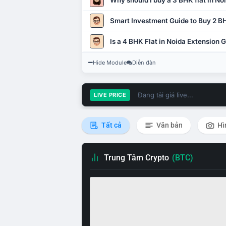
Why should I buy a 3 BHK flat in No
Smart Investment Guide to Buy 2 BH
Is a 4 BHK Flat in Noida Extension
Hide Module
Diễn đàn
Đang tải giá live...
LIVE PRICE
Tất cả
Văn bản
Hì
Trung Tâm Crypto
(BTC)