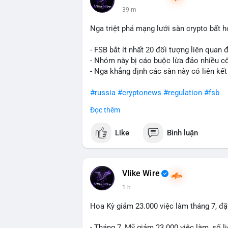
giá USD). TUYỆT ĐỐI KHÔNG lặp lại các
39 m
#whalealert
,
#smartmoney
,
#cryptonews
riêng biệt phản ánh đúng nội dung cụ thể
Nga triệt phá mạng lưới sàn crypto bất 
chuyển ví lạnh:
#45btc
#vilanh
#tichluyd
hình AI (
#gpt
,
#deepseek
,
#gemini
,
#clau
- FSB bắt ít nhất 20 đối tượng liên quan
- Nhóm này bị cáo buộc lừa đảo nhiều c
- Nga khẳng định các sàn này có liên kết
#russia
#cryptonews
#regulation
#fsb
Đọc thêm
$btc $eth
Like
Bình luận
#vlikevn
#titanbot
📰 Nguồn: CoinDesk
Vlike Wire
1 h
Hoa Kỳ giảm 23.000 việc làm tháng 7, đặt
- Tháng 7, Mỹ giảm 23.000 việc làm, số li