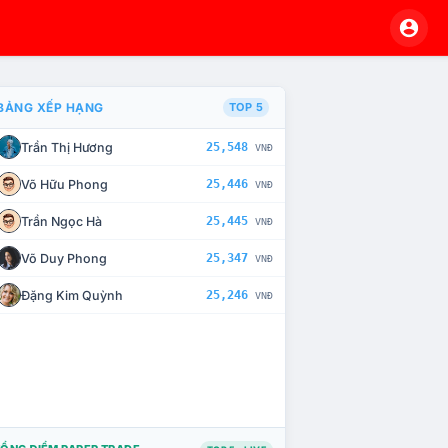
BẢNG XẾP HẠNG
TOP 5
Trần Thị Hương
25,548
VNĐ
À CHẾ TÀI XỬ LÝ VI PHẠM
Võ Hữu Phong
25,446
VNĐ
Trần Ngọc Hà
25,445
VNĐ
Võ Duy Phong
25,347
VNĐ
Đặng Kim Quỳnh
25,246
VNĐ