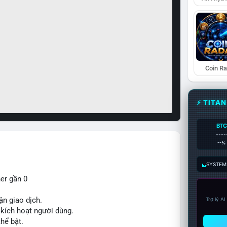
Coin R
⚡ TITA
BTC
----
--%
SYSTEM:
ner gần 0
ận giao dịch.
Trợ lý A
ế kích hoạt người dùng.
thể bật.