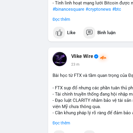
- Tính linh hoạt mạng lưới Bitcoin được
#binancesquare
#cryptonews
#btc
Đọc thêm
$btc
Like
Bình luận
#vlikevn
#titanbot
📰 Nguồn: CoinDesk
Vlike Wire
23 m
Bài học từ FTX và tầm quan trọng của Đ
- FTX sụp đổ nhưng các phần tuân thủ phá
- Tài chính truyền thống đang hội nhập m
- Đạo luật CLARITY nhằm bảo vệ tài sản 
viện Mỹ chưa thông qua.
- Cần khung pháp lý rõ ràng để đảm bảo 
Đọc thêm
#binancesquare
#cryptonews
#ftx
#regu