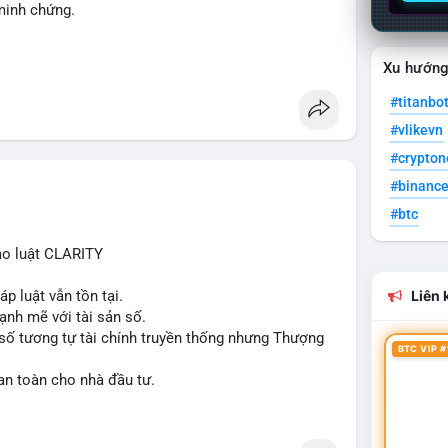
 minh chứng.
Xu hướn
#titanbo
#vlikevn
#crypto
#binanc
#btc
ạo luật CLARITY
p luật vẫn tồn tại.
Liên k
ạnh mẽ với tài sản số.
số tương tự tài chính truyền thống nhưng Thượng
BTC VIP #
an toàn cho nhà đầu tư.
lation
#clarityact