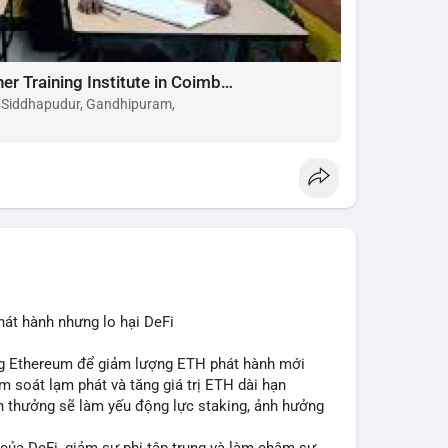
Choose the Best Montessori Teacher Training Institute in Coimbatore for a Rewarding Career
, Siddhapudur, Gandhipuram,
hát hành nhưng lo hại DeFi
ing Ethereum để giảm lượng ETH phát hành mới
ểm soát lạm phát và tăng giá trị ETH dài hạn
ần thưởng sẽ làm yếu động lực staking, ảnh hưởng