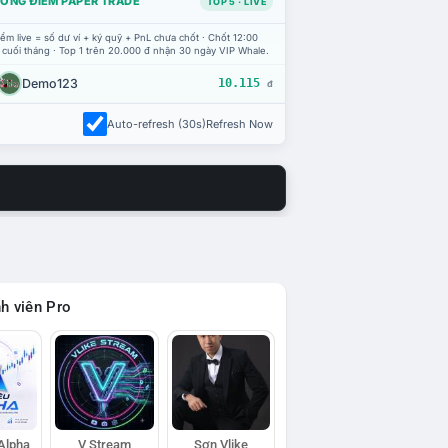
ỔNG ĐIỂM PAPER TRADE
TOP 5 · LIVE
ểm live = số dư ví + ký quỹ + PnL chưa chốt · Chốt 12:00
 cuối tháng · Top 1 trên 20.000 đ nhận 30 ngày VIP Whale.
Demo123
10.115
đ
Auto-refresh (30s)
Refresh Now
h viên Pro
 Alpha
V Stream
Sơn Vlike