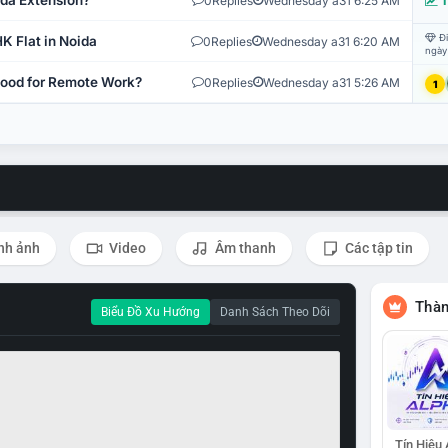
ida Extension?
0
Replies
Wednesday a31 6:25 AM
T
Đi
K Flat in Noida
0
Replies
Wednesday a31 6:20 AM
ngày
 Good for Remote Work?
0
Replies
Wednesday a31 5:26 AM
1
nh ảnh
Video
Âm thanh
Các tập tin
Thàn
Biểu Đồ Xu Hướng
Danh Sách Theo Dõi
Tín Hiệu