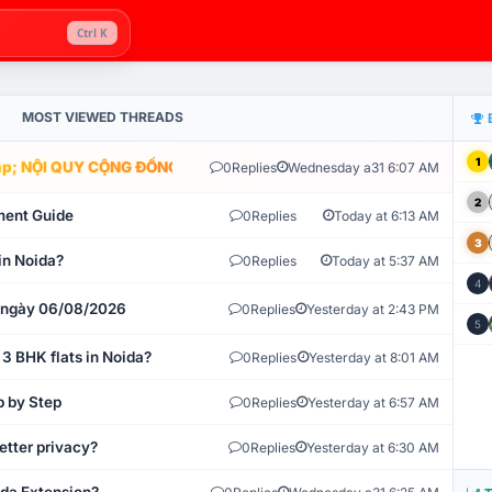
Ctrl K
MOST VIEWED THREADS
1
; NỘI QUY CỘNG ĐỒNG VLIKE.VN: HỆ THỐNG GIÁM SÁT TỰ ĐỘNG V
0
Replies
Wednesday a31 6:07 AM
2
ment Guide
0
Replies
Today at 6:13 AM
3
in Noida?
0
Replies
Today at 5:37 AM
4
t ngày 06/08/2026
0
Replies
Yesterday at 2:43 PM
5
 3 BHK flats in Noida?
0
Replies
Yesterday at 8:01 AM
p by Step
0
Replies
Yesterday at 6:57 AM
etter privacy?
0
Replies
Yesterday at 6:30 AM