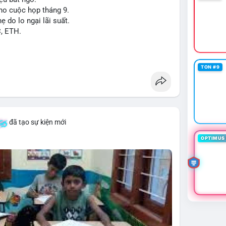
cho cuộc họp tháng 9.
ẹ do lo ngại lãi suất.
C, ETH.
TON #9
đã tạo sự kiện mới
OPTIMUS 