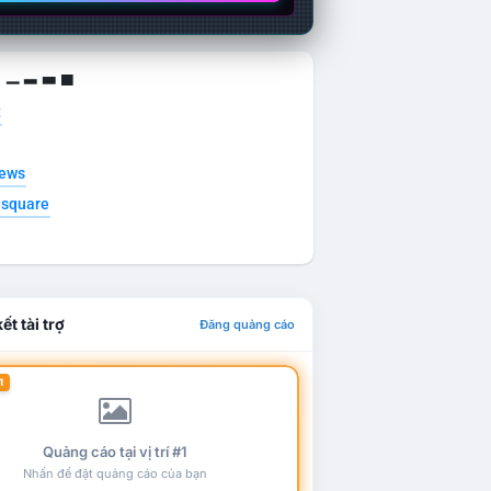
g ▁ ▂ ▃ ▄
t
news
esquare
ết tài trợ
Đăng quảng cáo
1
Quảng cáo tại vị trí #1
Nhấn để đặt quảng cáo của bạn