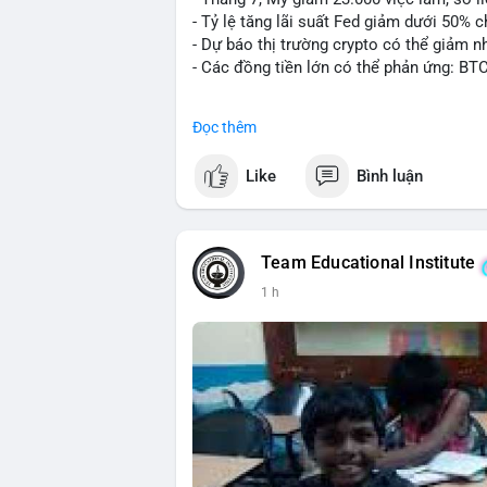
- Tỷ lệ tăng lãi suất Fed giảm dưới 50% 
- Dự báo thị trường crypto có thể giảm nh
- Các đồng tiền lớn có thể phản ứng: BT
#binancesquare
#cryptonews
#btc
#eth
Đọc thêm
$btc $eth
Like
Bình luận
#vlikevn
#titanbot
📰 Nguồn: CoinDesk
Team Educational Institute
1 h