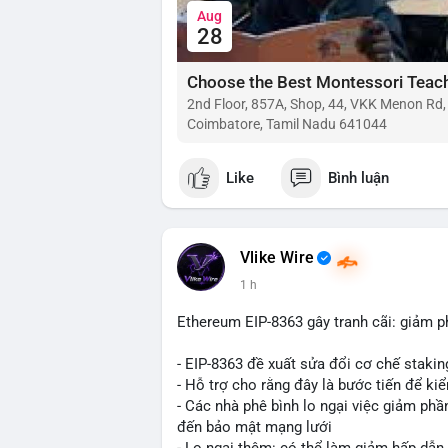
Aug
28
2nd Floor, 857A, Shop, 44, VKK Menon Rd
Coimbatore, Tamil Nadu 641044
Like
Bình luận
Vlike Wire
1 h
Ethereum EIP-8363 gây tranh cãi: giảm p
- EIP-8363 đề xuất sửa đổi cơ chế stak
- Hỗ trợ cho rằng đây là bước tiến để ki
- Các nhà phê bình lo ngại việc giảm ph
đến bảo mật mạng lưới