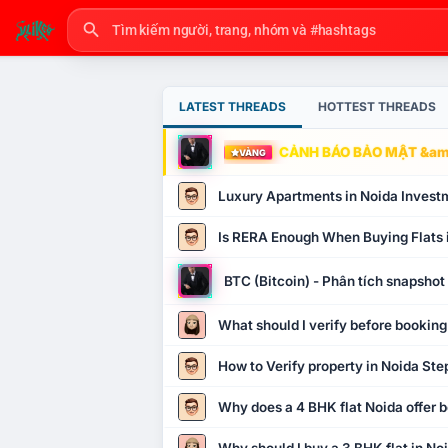
LATEST THREADS
HOTTEST THREADS
CẢNH BÁO BẢO MẬT &amp
VÀNG
Luxury Apartments in Noida Invest
Is RERA Enough When Buying Flats 
BTC (Bitcoin) - Phân tích snapsho
What should I verify before booking
How to Verify property in Noida Ste
Why does a 4 BHK flat Noida offer b