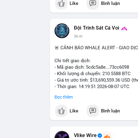
Like
Bình luận
$btc $eth
#vlikevn
#titanbot
Đội Trinh Sát Cá Voi
📰 Nguồn: CoinDesk
36 m
🚨 CẢNH BÁO WHALE ALERT - GIAO DỊ
Chi tiết giao dịch:
- Mã giao dịch: 5cdc5a8e...73cc6098
- Khối lượng di chuyển: 210.5588 BTC
- Giá trị ước tính: $13,690,559.36 USD (t
- Thời gian: 14:19:51 2026-08-07 UTC
Đọc thêm
Nhận định phân tích hành vi của Cá voi d
coin, gom hàng ví lạnh, áp lực bán tiềm n
Like
Bình luận
Lời khuyên ngắn gọn cho nhà đầu tư nhỏ 
Hashtags: Tự trích xuất 3-5 hashtag ĐỘC
phải là các từ khóa cụ thể xuất hiện trong
Vlike Wire