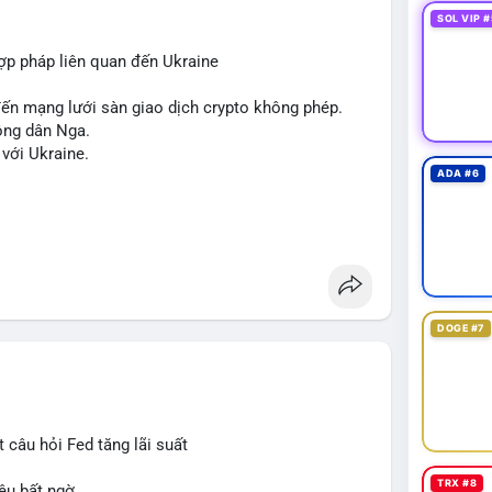
 hashtag chung chung giống nhau ở mọi bài như
SOL VIP #
,
#vlikesignals
. Mỗi bài viết phải có bộ hashtag
 của giao dịch đó. Ví dụ nếu giao dịch 45 BTC
hợp pháp liên quan đến Ukraine
aihan
#btcmempool
. KHÔNG dùng hashtag tên mô
de
,
#ai
).
 đến mạng lưới sàn giao dịch crypto không phép.
ông dân Nga.
 với Ukraine.
ADA #6
DOGE #7
 câu hỏi Fed tăng lãi suất
TRX #8
ệu bất ngờ.