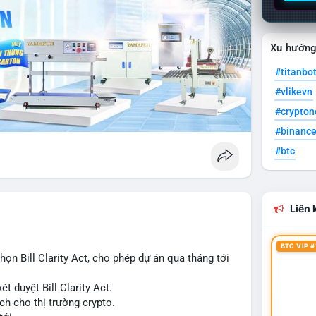
Xu hướn
#titanbo
#vlikevn
#crypto
#binanc
#btc
Liên k
BTC VIP #
n Bill Clarity Act, cho phép dự án qua tháng tới
t duyệt Bill Clarity Act.
ch cho thị trường crypto.