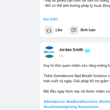
- Đạt 60 phiếu cần thiết để tiến tới tháng 
- Bill có thể ảnh hưởng pháp lý, hoạt độn
#binancesquare
#cryptonews
#regulatio
Đọc thêm
$btc $eth
Like
Bình luận
#vlikevn
#titanbot
📰 Nguồn: CoinDesk
Jordan Smith
1 h
Duy trì thói quen chăm sóc răng miệng h
Thêm Dentabiome Bad Breath Solution v
mát suốt cả ngày. Giải pháp hỗ trợ giảm v
Bắt đầu ngay hôm nay với bước chăm só
#dentabiome
#badbreathsolution
#hoit
#suckhoerangmieng
#nucuoitutin