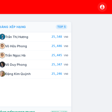
BẢNG XẾP HẠNG
TOP 5
Trần Thị Hương
25,548
VNĐ
À CHẾ TÀI XỬ LÝ VI PHẠM
Võ Hữu Phong
25,446
VNĐ
Trần Ngọc Hà
25,445
VNĐ
Võ Duy Phong
25,347
VNĐ
Đặng Kim Quỳnh
25,246
VNĐ