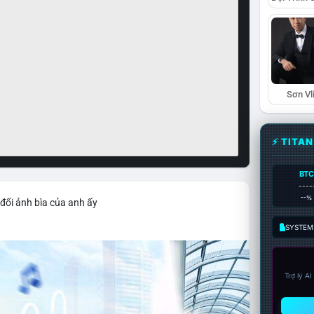
Sơn Vl
⚡ TITA
BTC
----
--%
đổi ảnh bìa của anh ấy
SYSTEM:
Trợ lý A