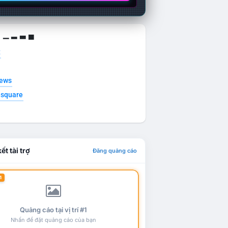
g ▁ ▂ ▃ ▄
t
news
esquare
ết tài trợ
Đăng quảng cáo
1
Quảng cáo tại vị trí #1
Nhấn để đặt quảng cáo của bạn