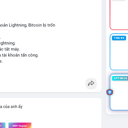
trường. Tâm lý nhà đầu tư có thể dao động nhẹ khi
 để tạo biến động giá mạnh nếu không có thêm các
oản Lightning, Bitcoin bị trốn
iao dịch tiếp theo từ cùng địa chỉ ví nguồn để xác
.
TON #9
ng vội vàng dựa trên một giao dịch đơn lẻ, hãy kết
ightning.
ểu đồ giá để đưa ra quyết định hợp lý.
c tắt máy.
a tài khoản tấn công.
cnhan
#biendongcung
#mucgia64963
s.
OPTIMUS 
ìa của anh ấy