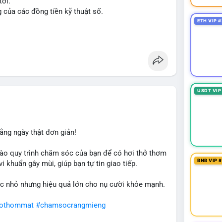
tới.
g của các đồng tiền kỹ thuật số.
ETH VIP #
n
#ussenate
#clarityact
USDT VIP
ằng ngày thật đơn giản!
ào quy trình chăm sóc của bạn để có hơi thở thơm
BNB VIP 
i khuẩn gây mùi, giúp bạn tự tin giao tiếp.
c nhỏ nhưng hiệu quả lớn cho nụ cười khỏe mạnh.
hothommat
#chamsocrangmieng