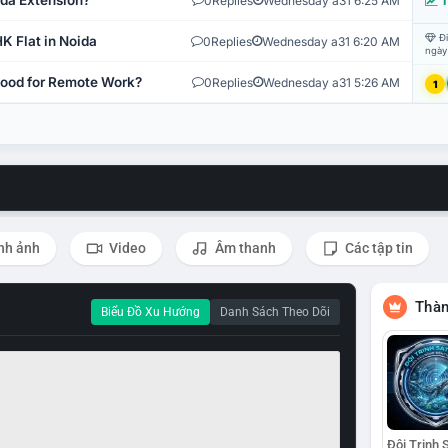
ida Extension?
0
Replies
Wednesday a31 6:25 AM
T
Đi
K Flat in Noida
0
Replies
Wednesday a31 6:20 AM
ngày
 Good for Remote Work?
0
Replies
Wednesday a31 5:26 AM
1
nh ảnh
Video
Âm thanh
Các tập tin
Thàn
Biểu Đồ Xu Hướng
Danh Sách Theo Dõi