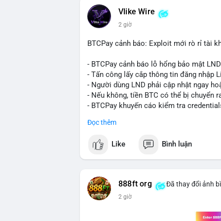
quyết định áp lực cung ngắn hạn lên thị 
Vlike Wire
xuất hiện dòng tiền lớn, nhưng chưa đủ
2 giờ
lệnh chuyển tiếp theo.
BTCPay cảnh báo: Exploit mới rò rỉ tài kh
Lời khuyên:
Nhà đầu tư nhỏ lẻ nên theo dõi sát các g
- BTCPay cảnh báo lỗ hổng bảo mật LND
định xu hướng rõ ràng hơn. Tránh hành độ
- Tấn công lấy cắp thông tin đăng nhập L
hợp với khối lượng giao dịch chung và bi
- Người dùng LND phải cập nhật ngay hoặ
- Nếu không, tiền BTC có thể bị chuyển r
#289btc
#chuyenvilon
#giaodichchuaxa
- BTCPay khuyến cáo kiểm tra credential
Đọc thêm
#binancesquare
#cryptonews
#btc
Like
Bình luận
$btc
#vlikevn
#titanbot
888ft org
Đã thay đổi ảnh b
📰 Nguồn: CoinDesk
2 giờ