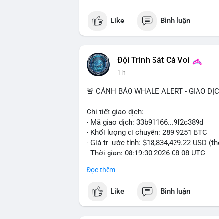
Like
Bình luận
Đội Trinh Sát Cá Voi
1 h
🚨 CẢNH BÁO WHALE ALERT - GIAO DỊ
Chi tiết giao dịch:
- Mã giao dịch: 33b91166...9f2c389d
- Khối lượng di chuyển: 289.9251 BTC
- Giá trị ước tính: $18,834,429.22 USD (t
- Thời gian: 08:19:30 2026-08-08 UTC
Đọc thêm
Nhận định phân tích:
Khối lượng gần 290 BTC tương đương gần
Like
Bình luận
chưa xác nhận cho thấy dấu hiệu của một
mục. Với mức giá hiện tại, động thái này
sàn hoặc chuyển vào ví lạnh để nắm giữ 