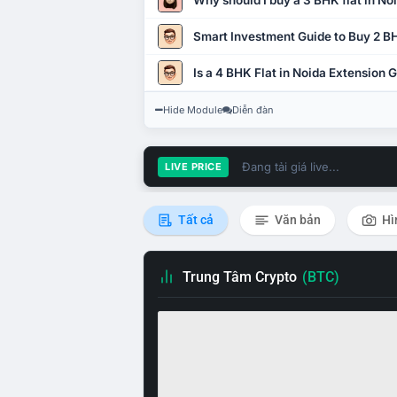
Why should I buy a 3 BHK flat in No
Smart Investment Guide to Buy 2 BH
Is a 4 BHK Flat in Noida Extension
Hide Module
Diễn đàn
Đang tải giá live...
LIVE PRICE
Tất cả
Văn bản
Hì
Trung Tâm Crypto
(BTC)