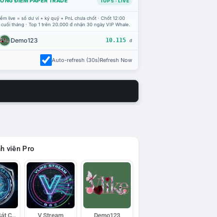
ỔNG ĐIỂM PAPER TRADE
TOP 5 · LIVE
ểm live = số dư ví + ký quỹ + PnL chưa chốt · Chốt 12:00
 cuối tháng · Top 1 trên 20.000 đ nhận 30 ngày VIP Whale.
Demo123
10.115
đ
Auto-refresh (30s)
Refresh Now
h viên Pro
Đội Trinh Sát Cá Voi
V Stream
Demo123