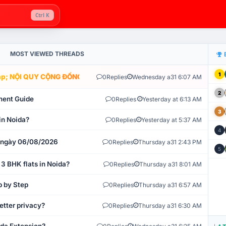
Ctrl K
MOST VIEWED THREADS
1
; NỘI QUY CỘNG ĐỒNG VLIKE.VN: HỆ THỐNG GIÁM SÁT TỰ ĐỘNG V
0
Replies
Wednesday a31 6:07 AM
2
ment Guide
0
Replies
Yesterday at 6:13 AM
3
in Noida?
0
Replies
Yesterday at 5:37 AM
4
t ngày 06/08/2026
0
Replies
Thursday a31 2:43 PM
5
 3 BHK flats in Noida?
0
Replies
Thursday a31 8:01 AM
p by Step
0
Replies
Thursday a31 6:57 AM
etter privacy?
0
Replies
Thursday a31 6:30 AM