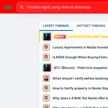
LATEST THREADS
HOTTEST THREADS
CẢNH BÁO BẢO MẬT &amp
VÀNG
Luxury Apartments in Noida Invest
Is RERA Enough When Buying Flats 
BTC (Bitcoin) - Phân tích snapsho
What should I verify before booking
How to Verify property in Noida Ste
Why does a 4 BHK flat Noida offer b