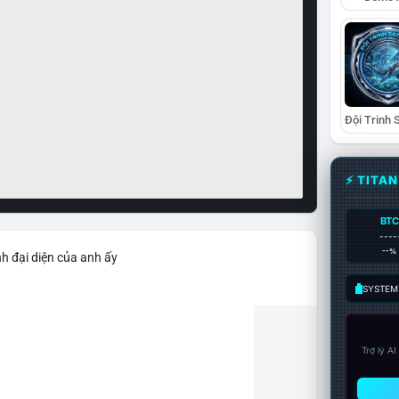
⚡ TITA
BTC
----
--%
h đại diện của anh ấy
SYSTEM:
Trợ lý A