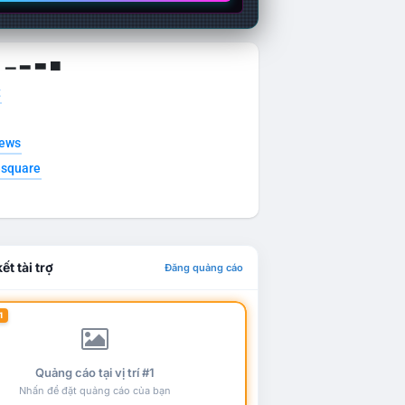
g ▁ ▂ ▃ ▄
t
news
esquare
ết tài trợ
Đăng quảng cáo
1
Quảng cáo tại vị trí #1
Nhấn để đặt quảng cáo của bạn