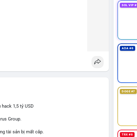
SOL VIP #
ADA #6
DOGE #7
ụ hack 1,5 tỷ USD
arus Group.
ng tài sản bị mất cắp.
TRX #8