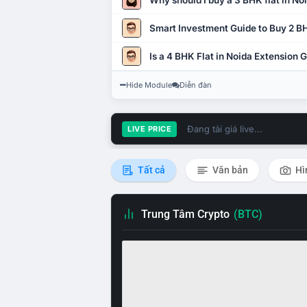
Why should I buy a 3 BHK flat in No
Smart Investment Guide to Buy 2 BH
Is a 4 BHK Flat in Noida Extension
Hide Module
Diễn đàn
Đang tải giá live...
LIVE PRICE
Tất cả
Văn bản
Hì
Trung Tâm Crypto
(BTC)