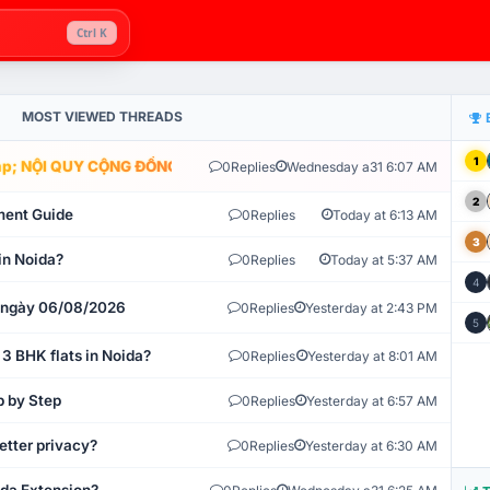
Ctrl K
MOST VIEWED THREADS
1
; NỘI QUY CỘNG ĐỒNG VLIKE.VN: HỆ THỐNG GIÁM SÁT TỰ ĐỘNG V
0
Replies
Wednesday a31 6:07 AM
2
ment Guide
0
Replies
Today at 6:13 AM
3
in Noida?
0
Replies
Today at 5:37 AM
4
t ngày 06/08/2026
0
Replies
Yesterday at 2:43 PM
5
 3 BHK flats in Noida?
0
Replies
Yesterday at 8:01 AM
p by Step
0
Replies
Yesterday at 6:57 AM
etter privacy?
0
Replies
Yesterday at 6:30 AM