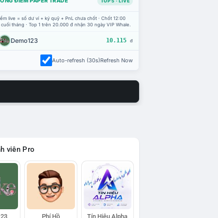
ỔNG ĐIỂM PAPER TRADE
TOP 5 · LIVE
ểm live = số dư ví + ký quỹ + PnL chưa chốt · Chốt 12:00
 cuối tháng · Top 1 trên 20.000 đ nhận 30 ngày VIP Whale.
Demo123
10.115
đ
Auto-refresh (30s)
Refresh Now
h viên Pro
23
Phí Hồ
Tín Hiệu Alpha