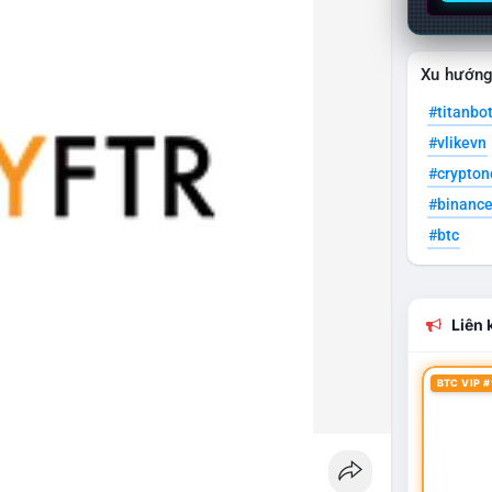
Xu hướn
#titanbo
#vlikevn
#crypto
#binanc
#btc
Liên k
BTC VIP #