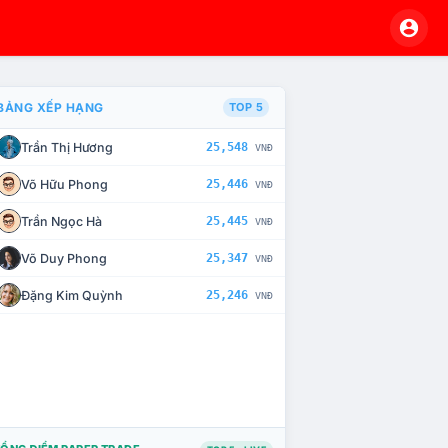
BẢNG XẾP HẠNG
TOP 5
Trần Thị Hương
25,548
VNĐ
À CHẾ TÀI XỬ LÝ VI PHẠM
Võ Hữu Phong
25,446
VNĐ
Trần Ngọc Hà
25,445
VNĐ
Võ Duy Phong
25,347
VNĐ
Đặng Kim Quỳnh
25,246
VNĐ