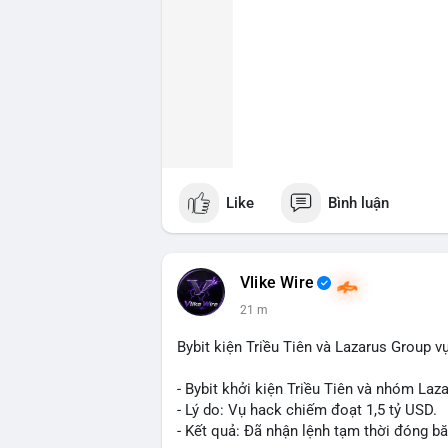
Like
Bình luận
Vlike Wire
21 m
Bybit kiện Triều Tiên và Lazarus Group v
- Bybit khởi kiện Triều Tiên và nhóm Laz
- Lý do: Vụ hack chiếm đoạt 1,5 tỷ USD.
- Kết quả: Đã nhận lệnh tạm thời đóng bă