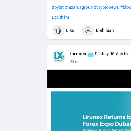
#bybit
#lazarusgroup
#cryptonews
#bloc
Đọc thêm
$btc $eth
Like
Bình luận
#vlikevn
#titanbot
📰 Nguồn: CoinDesk
Lirunex
Đã thay đổi ảnh bìa
23 m