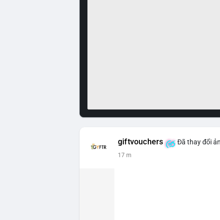
giftvouchers
Đã thay đổi ản
17 m