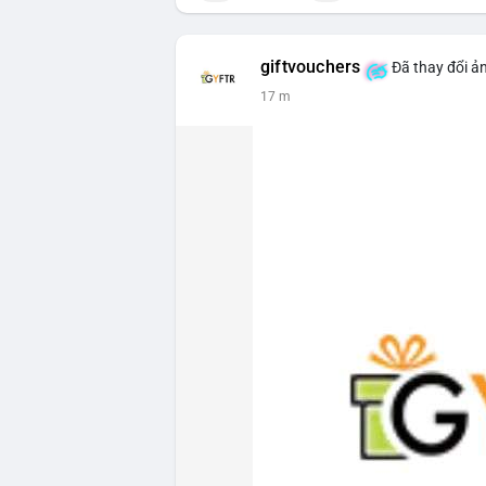
giftvouchers
Đã thay đổi ản
17 m