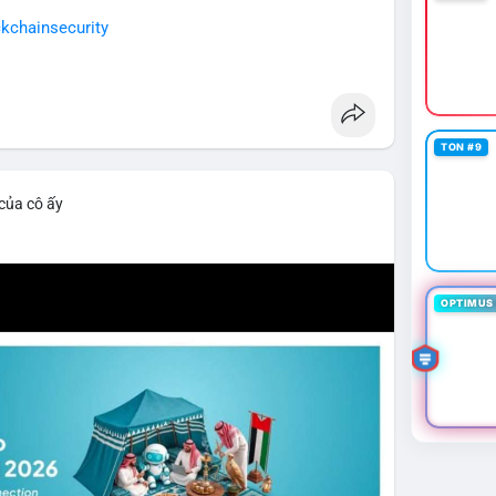
kchainsecurity
TON #9
 của cô ấy
OPTIMUS 