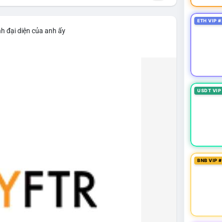
ETH VIP #
h đại diện của anh ấy
USDT VIP
BNB VIP 