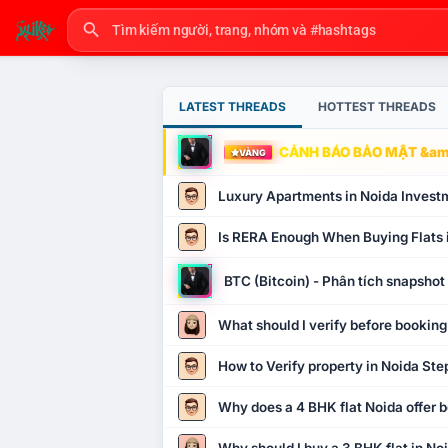
LATEST THREADS
HOTTEST THREADS
CẢNH BÁO BẢO MẬT &amp
VÀNG
Luxury Apartments in Noida Invest
Is RERA Enough When Buying Flats 
BTC (Bitcoin) - Phân tích snapsho
What should I verify before booking
How to Verify property in Noida Ste
Why does a 4 BHK flat Noida offer b