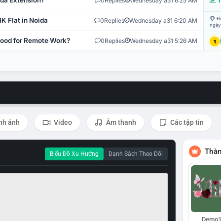
ida Extension?
0
Replies
Wednesday a31 6:25 AM
T
Đi
K Flat in Noida
0
Replies
Wednesday a31 6:20 AM
ngày
 Good for Remote Work?
0
Replies
Wednesday a31 5:26 AM
1
nh ảnh
Video
Âm thanh
Các tập tin
Thàn
Biểu Đồ Xu Hướng
Danh Sách Theo Dõi
Demo1