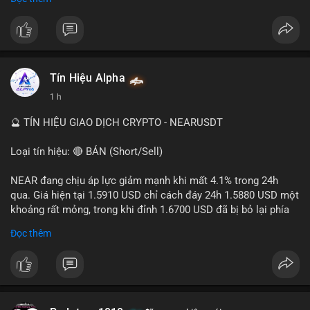
- Tác động: rủi ro cho thị trường crypto, tăng áp lực pháp lý.
#binancesquare
#cryptonews
#ofac
#ussanctions
#iran
$btc $eth
Tín Hiệu Alpha
#vlikevn
#titanbot
1 h
📰 Nguồn: Cointelegraph
🔮 TÍN HIỆU GIAO DỊCH CRYPTO - NEARUSDT
Loại tín hiệu: 🔴 BÁN (Short/Sell)
NEAR đang chịu áp lực giảm mạnh khi mất 4.1% trong 24h
qua. Giá hiện tại 1.5910 USD chỉ cách đáy 24h 1.5880 USD một
khoảng rất mỏng, trong khi đỉnh 1.6700 USD đã bị bỏ lại phía
sau. Biên độ dao động ngày đạt 4.9%, cho thấy phe bán đang
Đọc thêm
kiểm soát hoàn toàn. Khối lượng giao dịch 10.29 triệu NEAR
không đủ lớn để tạo lực đỡ, xác nhận xu hướng đi xuống đang
tiếp diễn.
Khuyến nghị giao dịch: