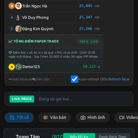
Trần Ngọc Hà
25,445
3
VNĐ
Võ Duy Phong
25,347
4
VNĐ
Đặng Kim Quỳnh
25,246
5
VNĐ
TỔNG ĐIỂM PAPER TRADE
TOP 5 · LIVE
Điểm live = số dư ví + ký quỹ + PnL chưa chốt · Chốt 12:00
ngày cuối tháng · Top 1 trên 20.000 đ nhận 30 ngày VIP Whale.
Demo123
10.115
1
đ
Hide Module
Diễn đàn
Auto-refresh (30s)
Refresh Now
Đang tải giá live...
LIVE PRICE
Tất cả
Văn bản
Hình ảnh
Video
Trung Tâm
(BTC
Biểu Đồ Xu
Danh Sách Theo