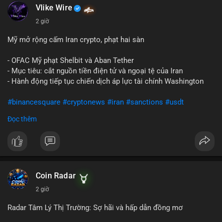
Vlike Wire
2 giờ
Mỹ mở rộng cấm Iran crypto, phạt hai sàn
- OFAC Mỹ phạt Shelbit và Aban Tether
- Mục tiêu: cắt nguồn tiền điện tử và ngoại tệ của Iran
- Hành động tiếp tục chiến dịch áp lực tài chính Washington
#binancesquare
#cryptonews
#iran
#sanctions
#usdt
Đọc thêm
$usdt
#vlikevn
#titanbot
📰 Nguồn: CoinDesk
Coin Radar
2 giờ
Radar Tâm Lý Thị Trường: Sợ hãi và hấp dẫn đồng mơ