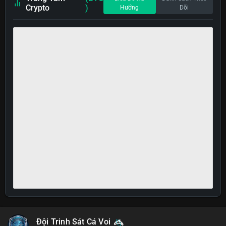
Crypto
)
Hướng
Dõi
Đội Trinh Sát Cá Voi