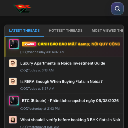
LATEST THREADS
HOTTEST THREADS
MOST VIEWED THRE
CẢNH BÁO BẢO MẬT &amp; NỘI QUY CỘNG ĐỒNG
VÀNG
0
Wednesday a31 6:07 AM
Luxury Apartments in Noida Investment Guide
0
Today at 6:13 AM
Is RERA Enough When Buying Flats in Noida?
0
Today at 5:37 AM
BTC (Bitcoin) - Phân tích snapshot ngày 06/08/2026
0
Yesterday at 2:43 PM
What should I verify before booking 3 BHK flats in Noida?
0
Yesterday at 8:01 AM