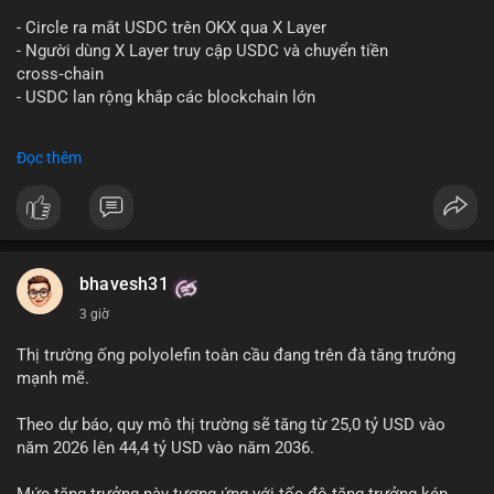
#vlikevn
#titanbot
- Circle ra mắt USDC trên OKX qua X Layer
📰 Nguồn: Decrypt
- Người dùng X Layer truy cập USDC và chuyển tiền
cross‑chain
- USDC lan rộng khắp các blockchain lớn
#binancesquare
#cryptonews
#usdc
#okx
#xlayer
Đọc thêm
$usdc
#vlikevn
#titanbot
📰 Nguồn: Cointelegraph
bhavesh31
3 giờ
Thị trường ống polyolefin toàn cầu đang trên đà tăng trưởng
mạnh mẽ.
Theo dự báo, quy mô thị trường sẽ tăng từ 25,0 tỷ USD vào
năm 2026 lên 44,4 tỷ USD vào năm 2036.