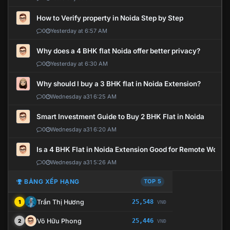
How to Verify property in Noida Step by Step
0
Yesterday at 6:57 AM
Why does a 4 BHK flat Noida offer better privacy?
0
Yesterday at 6:30 AM
Why should I buy a 3 BHK flat in Noida Extension?
0
Wednesday a31 6:25 AM
Smart Investment Guide to Buy 2 BHK Flat in Noida
0
Wednesday a31 6:20 AM
Is a 4 BHK Flat in Noida Extension Good for Remote Work?
0
Wednesday a31 5:26 AM
BẢNG XẾP HẠNG
TOP 5
Trần Thị Hương
25,548
1
VNĐ
Võ Hữu Phong
25,446
2
VNĐ