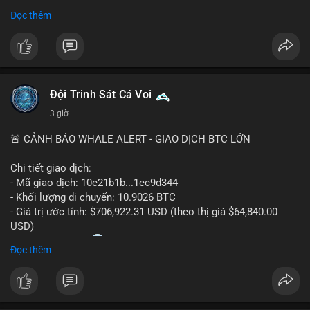
Sự tăng trưởng này được thúc đẩy bởi nhu cầu ngày càng cao
Đọc thêm
trong các lĩnh vực ô tô, logistics và thiết bị thông minh.
Doanh nghiệp cần theo dõi xu hướng này để nắm bắt cơ hội
đầu tư và phát triển giải pháp kết nối tiên tiến.
Đội Trinh Sát Cá Voi
3 giờ
🚨 CẢNH BÁO WHALE ALERT - GIAO DỊCH BTC LỚN
Chi tiết giao dịch:
- Mã giao dịch: 10e21b1b...1ec9d344
- Khối lượng di chuyển: 10.9026 BTC
- Giá trị ước tính: $706,922.31 USD (theo thị giá $64,840.00
USD)
- Thời gian: 18:20
0 2026-08-07 UTC
Đọc thêm
Nhận định phân tích:
Giao dịch 10.9 BTC trị giá hơn 706 nghìn USD được thực hiện
trong khung giờ thanh khoản mỏng (giờ châu Á) cho thấy chủ