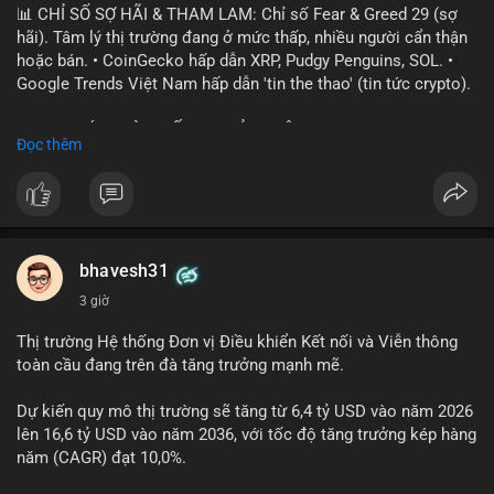
📊 CHỈ SỐ SỢ HÃI & THAM LAM: Chỉ số Fear & Greed 29 (sợ
hãi). Tâm lý thị trường đang ở mức thấp, nhiều người cẩn thận
hoặc bán. • CoinGecko hấp dẫn XRP, Pudgy Penguins, SOL. •
Google Trends Việt Nam hấp dẫn 'tin the thao' (tin tức crypto).
📈 XU HƯỚNG TÌM KIẾM & THẢO LUẬN: • XRP, SOL, PENGU,
Đọc thêm
ONDO, CASHCAT. • Chủ đề 'tô thị ty na' (tỷ giá) và 'giao thông'
(giao thông tài chính). • Bàn tán Binance Square tập trung vào
BTC breakout và lệnh long/short.
💬 DÒNG CHẢY TIN TỨC & TRUYỀN THÔNG: • Trump khẳng
định crypto là 'vấn đề lớn' giúp giảm áp lực USD. • Binance hỗ
bhavesh31
trợ cổ phiếu Apple/IBM. • Bài đăng hấp dẫn về $HFT, $SKYAI,
3 giờ
$BICO. • Tin nhắn cảnh báo về hack North Korea (Bybit).
Thị trường Hệ thống Đơn vị Điều khiển Kết nối và Viễn thông
💡 NHẬN ĐỊNH & KHUYẾN NGHỊ: Tâm lý thị trường đang phân
toàn cầu đang trên đà tăng trưởng mạnh mẽ.
cực. Sợ hãi do chỉ số thấp, nhưng hấp dẫn từ xu hướng meme
coin (PENGU, CASHCAT) và tin cậy từ các dự án lớn (BTC,
Dự kiến quy mô thị trường sẽ tăng từ 6,4 tỷ USD vào năm 2026
SOL). Rủi ro tăng nếu không có thông tin rõ ràng về quy định.
lên 16,6 tỷ USD vào năm 2036, với tốc độ tăng trưởng kép hàng
năm (CAGR) đạt 10,0%.
📊 Nguồn: Radar Tâm Lý Thị Trường