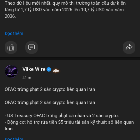
Theo dữ liệu mới nhất, quy mô thị trường toàn cầu dự kiến
Lời khuyên: Nhà đầu tư nhỏ lẻ nên quan sát thêm 2-4 giờ sau
tăng từ 1,7 tỷ USD vào năm 2026 lên 10,7 tỷ USD vào năm
khi giao dịch được xác nhận, tránh hành động theo cảm xúc.
2036.
Xác minh địa chỉ ví đích trước khi đưa ra quyết định vào lệnh,
ưu tiên quản trị rủi ro trong giai đoạn biến động mạnh.
Mức tăng trưởng này tương ứng với tốc độ tăng trưởng kép
Đọc thêm
hàng năm (CAGR) ấn tượng lên tới 20,2%.
#99dot6btc
#capvoichuyentien
#vilanhtichluy
#aplucban
#btcmempool65k
Điều gì đang thúc đẩy sự tăng trưởng vượt bậc này? Hãy cùng
theo dõi các phân tích chuyên sâu về xu hướng công nghệ và
nhu cầu thị trường trong thời gian tới.
Vlike Wire
41 m
OFAC trừng phạt 2 sàn crypto liên quan Iran
OFAC trừng phạt 2 sàn crypto liên quan Iran
- US Treasury OFAC trừng phạt cá nhân và 2 sàn crypto.
- Động cơ: hỗ trợ rửa tiền $5 triệu tài sản kỹ thuật số liên quan
Iran.
- Các sàn bị cấm hoạt động, tài khoản bị khóa.
Đọc thêm