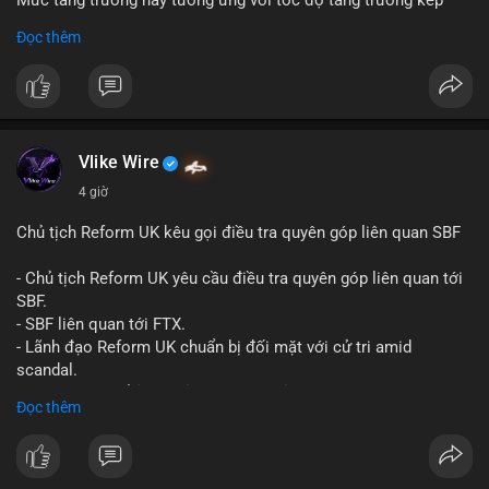
Mức tăng trưởng này tương ứng với tốc độ tăng trưởng kép
hàng năm (CAGR) đạt 5,9% trong giai đoạn dự báo.
Đọc thêm
Đây là tín hiệu tích cực cho các nhà sản xuất, nhà phân phối và
nhà đầu tư trong ngành vật liệu xây dựng và hạ tầng.
Bạn đánh giá thế nào về tiềm năng của dòng sản phẩm ống
nhựa polyolefin trong tương lai?
Vlike Wire
4 giờ
Chủ tịch Reform UK kêu gọi điều tra quyên góp liên quan SBF
- Chủ tịch Reform UK yêu cầu điều tra quyên góp liên quan tới
SBF.
- SBF liên quan tới FTX.
- Lãnh đạo Reform UK chuẩn bị đối mặt với cử tri amid
scandal.
- Sự kiện có thể ảnh hưởng đến hình ảnh SBF và FTX.
Đọc thêm
- Không có thông tin tác động thị trường ngay lập tức.
#binancesquare
#cryptonews
#sbf
#ftx
#reformuk
$btc $eth