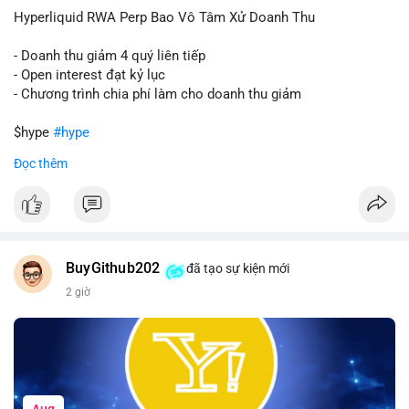
củng cố niềm tin cho xu hướng tăng.
Hyperliquid RWA Perp Bao Vô Tâm Xử Doanh Thu
Lời khuyên:
- Doanh thu giảm 4 quý liên tiếp
Nhà đầu tư nên theo dõi sát dòng tiền tiếp theo từ địa chỉ này.
- Open interest đạt kỷ lục
Nếu BTC được nạp thêm lên sàn, cần thận trọng với nhịp điều
- Chương trình chia phí làm cho doanh thu giảm
chỉnh. Ngược lại, nếu dòng tiền dịch chuyển vào ví lạnh, có thể
nắm giữ vị thế hiện tại.
$hype
#hype
Đọc thêm
#60btc
#dongtiencavoi
#khangcu65k
#vilanh
#btcgiaodichlon
#vlikevn
#titanbot
📰 Nguồn: CoinDesk
BuyGithub202
đã tạo sự kiện mới
2 giờ
Aug