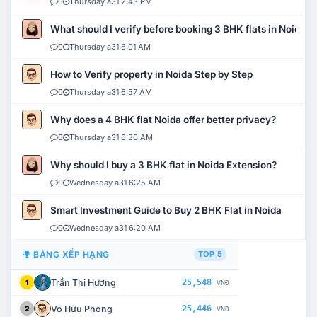
0
Thursday a31 2:43 PM
What should I verify before booking 3 BHK flats in Noida?
0
Thursday a31 8:01 AM
How to Verify property in Noida Step by Step
0
Thursday a31 6:57 AM
Why does a 4 BHK flat Noida offer better privacy?
0
Thursday a31 6:30 AM
Why should I buy a 3 BHK flat in Noida Extension?
0
Wednesday a31 6:25 AM
Smart Investment Guide to Buy 2 BHK Flat in Noida
0
Wednesday a31 6:20 AM
BẢNG XẾP HẠNG
TOP 5
Trần Thị Hương
25,548
1
VNĐ
Võ Hữu Phong
25,446
2
VNĐ