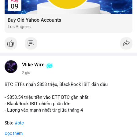
09
Buy Old Yahoo Accounts
Los Angeles
Vlike Wire
2 giờ
BTC ETFs nhận $853 triệu, BlackRock IBIT dẫn đầu
- $853.54 triệu tiền vào ETF BTC gần nhất
- BlackRock IBIT chiếm phần lớn
- Lượng vào mạnh nhất từ giữa tháng 4
$btc
#btc
Đọc thêm
#vlikevn
#titanbot