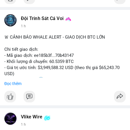
Đội Trinh Sát Cá Voi
1 h
🚨 CẢNH BÁO WHALE ALERT - GIAO DỊCH BTC LỚN
Chi tiết giao dịch:
- Mã giao dịch: ee185b3f...70b43147
- Khối lượng di chuyển: 60.5359 BTC
- Giá trị ước tính: $3,949,588.32 USD (theo thị giá $65,243.70
USD)
- Thời gian: 15:20
1 2026-08-09 UTC
Đọc thêm
Nhận định phân tích:
Khối lượng 60.5 BTC trị giá gần 4 triệu USD được di chuyển
trong phiên giao dịch châu Á. Mức giá $65,243 đang nằm gần
vùng kháng cự ngắn hạn, động thái này có thể là bước chuẩn bị
Vlike Wire
thanh khoản trước khi đẩy giá. Nếu số BTC này được gửi lên
sàn tập trung, áp lực bán tiềm năng sẽ gia tăng. Ngược lại, nếu
1 h
chuyển vào ví lạnh, đây là tín hiệu tích lũy dài hạn của cá mập,