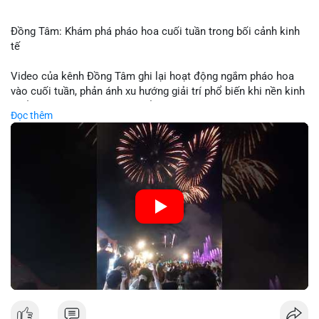
Đồng Tâm: Khám phá pháo hoa cuối tuần trong bối cảnh kinh
tế
Video của kênh Đồng Tâm ghi lại hoạt động ngắm pháo hoa
vào cuối tuần, phản ánh xu hướng giải trí phổ biến khi nền kinh
tế ổn định. Sự kiện này có thể cho thấy người tiêu dùng ưu tiên
Đọc thêm
trải nghiệm hơn là đầu tư vào tài sản vật chất. Trong bối cảnh
lãi suất ổn định và thị trường crypto ổn định, hoạt động giải trí
như vậy thường tăng trưởng khi người dân có khả năng chi
tiêu. Tuy nhiên, sự ưu tiên giải trí có thể ảnh hưởng đến tỷ lệ
tiết kiệm hoặc đầu tư vào crypto nếu người tiêu dùng chuyển
hướng ngân sách.
🎥 Xem video trực tiếp tại:
Nguồn: Đồng Tâm