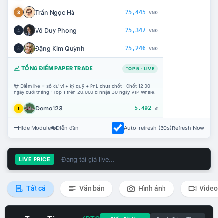
Trần Ngọc Hà
25,445
3
VNĐ
Võ Duy Phong
25,347
4
VNĐ
Đặng Kim Quỳnh
25,246
5
VNĐ
TỔNG ĐIỂM PAPER TRADE
TOP 5 · LIVE
Điểm live = số dư ví + ký quỹ + PnL chưa chốt · Chốt 12:00
ngày cuối tháng · Top 1 trên 20.000 đ nhận 30 ngày VIP Whale.
Demo123
5.492
1
đ
Hide Module
Diễn đàn
Auto-refresh (30s)
Refresh Now
Đang tải giá live...
LIVE PRICE
Tất cả
Văn bản
Hình ảnh
Video