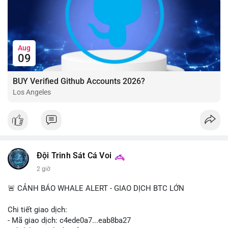
Aug
09
BUY Verified Github Accounts 2026?
Los Angeles
Đội Trinh Sát Cá Voi
2 giờ
🚨 CẢNH BÁO WHALE ALERT - GIAO DỊCH BTC LỚN
Chi tiết giao dịch:
- Mã giao dịch: c4ede0a7...eab8ba27