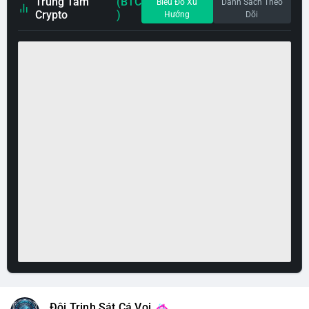
Trung Tâm
(BTC
Biểu Đồ Xu
Danh Sách Theo
Crypto
)
Hướng
Dõi
Đội Trinh Sát Cá Voi