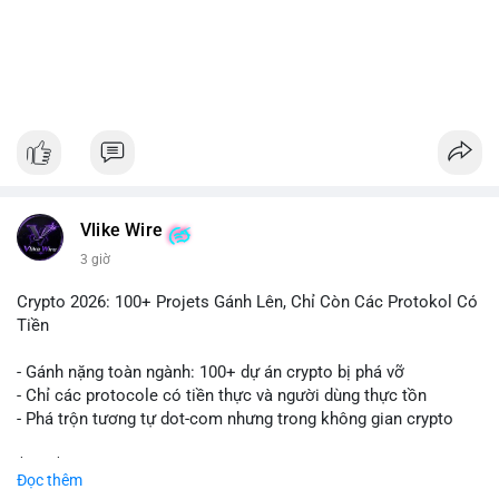
#1756513btc
#vilanh
#tichluydaihan
#giaodichlon
#mempoolbtc
Vlike Wire
3 giờ
Crypto 2026: 100+ Projets Gánh Lên, Chỉ Còn Các Protokol Có
Tiền
- Gánh nặng toàn ngành: 100+ dự án crypto bị phá vỡ
- Chỉ các protocole có tiền thực và người dùng thực tồn
- Phá trộn tương tự dot-com nhưng trong không gian crypto
$btc $eth
Đọc thêm