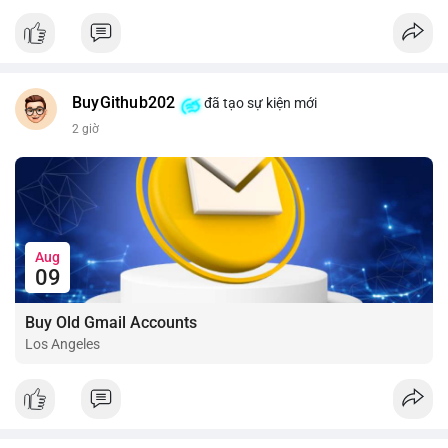
📰 Nguồn: CoinDesk
BuyGithub202
đã tạo sự kiện mới
2 giờ
Aug
09
Buy Old Gmail Accounts
Los Angeles