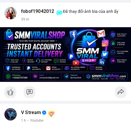
fobof19042012
Đã thay đổi ảnh bìa của anh ấy
39 m
V Stream
1 h
·
Youtube