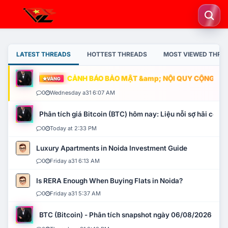
LATEST THREADS
HOTTEST THREADS
MOST VIEWED THRE
CẢNH BÁO BẢO MẬT &amp; NỘI QUY CỘNG ĐỒNG
VÀNG
0
Wednesday a31 6:07 AM
Phân tích giá Bitcoin (BTC) hôm nay: Liệu nỗi sợ hãi có mở 
0
Today at 2:33 PM
Luxury Apartments in Noida Investment Guide
0
Friday a31 6:13 AM
Is RERA Enough When Buying Flats in Noida?
0
Friday a31 5:37 AM
BTC (Bitcoin) - Phân tích snapshot ngày 06/08/2026