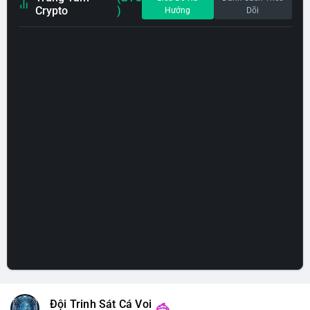
Crypto
)
Hướng
Dõi
Đội Trinh Sát Cá Voi