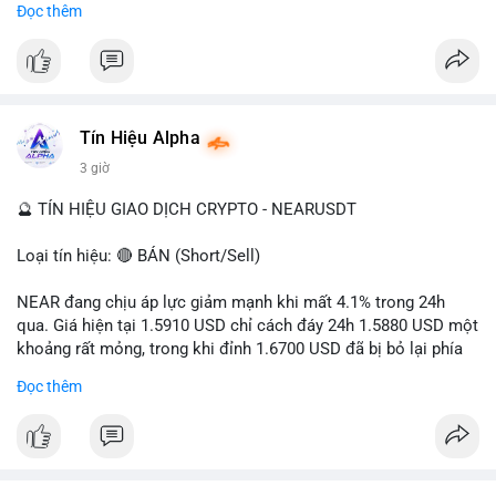
Đọc thêm
- Tác động: rủi ro cho thị trường crypto, tăng áp lực pháp lý.
#binancesquare
#cryptonews
#ofac
#ussanctions
#iran
$btc $eth
Tín Hiệu Alpha
#vlikevn
#titanbot
3 giờ
📰 Nguồn: Cointelegraph
🔮 TÍN HIỆU GIAO DỊCH CRYPTO - NEARUSDT
Loại tín hiệu: 🔴 BÁN (Short/Sell)
NEAR đang chịu áp lực giảm mạnh khi mất 4.1% trong 24h
qua. Giá hiện tại 1.5910 USD chỉ cách đáy 24h 1.5880 USD một
khoảng rất mỏng, trong khi đỉnh 1.6700 USD đã bị bỏ lại phía
sau. Biên độ dao động ngày đạt 4.9%, cho thấy phe bán đang
Đọc thêm
kiểm soát hoàn toàn. Khối lượng giao dịch 10.29 triệu NEAR
không đủ lớn để tạo lực đỡ, xác nhận xu hướng đi xuống đang
tiếp diễn.
Khuyến nghị giao dịch: