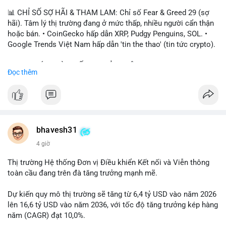
📊 CHỈ SỐ SỢ HÃI & THAM LAM: Chỉ số Fear & Greed 29 (sợ
hãi). Tâm lý thị trường đang ở mức thấp, nhiều người cẩn thận
hoặc bán. • CoinGecko hấp dẫn XRP, Pudgy Penguins, SOL. •
Google Trends Việt Nam hấp dẫn 'tin the thao' (tin tức crypto).
📈 XU HƯỚNG TÌM KIẾM & THẢO LUẬN: • XRP, SOL, PENGU,
Đọc thêm
ONDO, CASHCAT. • Chủ đề 'tô thị ty na' (tỷ giá) và 'giao thông'
(giao thông tài chính). • Bàn tán Binance Square tập trung vào
BTC breakout và lệnh long/short.
💬 DÒNG CHẢY TIN TỨC & TRUYỀN THÔNG: • Trump khẳng
định crypto là 'vấn đề lớn' giúp giảm áp lực USD. • Binance hỗ
bhavesh31
trợ cổ phiếu Apple/IBM. • Bài đăng hấp dẫn về $HFT, $SKYAI,
4 giờ
$BICO. • Tin nhắn cảnh báo về hack North Korea (Bybit).
Thị trường Hệ thống Đơn vị Điều khiển Kết nối và Viễn thông
💡 NHẬN ĐỊNH & KHUYẾN NGHỊ: Tâm lý thị trường đang phân
toàn cầu đang trên đà tăng trưởng mạnh mẽ.
cực. Sợ hãi do chỉ số thấp, nhưng hấp dẫn từ xu hướng meme
coin (PENGU, CASHCAT) và tin cậy từ các dự án lớn (BTC,
Dự kiến quy mô thị trường sẽ tăng từ 6,4 tỷ USD vào năm 2026
SOL). Rủi ro tăng nếu không có thông tin rõ ràng về quy định.
lên 16,6 tỷ USD vào năm 2036, với tốc độ tăng trưởng kép hàng
năm (CAGR) đạt 10,0%.
📊 Nguồn: Radar Tâm Lý Thị Trường