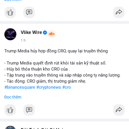
#abtc
#cryptonews
#stockmarket
#trump
$btc $eth
#vlikevn
#titanbot
Vlike Wire
📰 Nguồn: CoinDesk
1 h
Trump Media hủy hợp đồng CRO, quay lại truyền thông
- Trump Media quyết định rút khỏi tài sản kỹ thuật số.
- Hủy bỏ thỏa thuận kho CRO của .
- Tập trung vào truyền thông và sáp nhập công ty năng lượng.
- Tác động: CRO giảm, thị trường giảm nhẹ.
#binancesquare
#cryptonews
#cro
Đọc thêm
$cro
#vlikevn
#titanbot
📰 Nguồn: CoinDesk