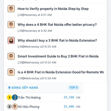
How to Verify property in Noida Step by Step
0
Yesterday at 6:57 AM
Why does a 4 BHK flat Noida offer better privacy?
0
Yesterday at 6:30 AM
Why should I buy a 3 BHK flat in Noida Extension?
0
Wednesday a31 6:25 AM
Smart Investment Guide to Buy 2 BHK Flat in Noida
0
Wednesday a31 6:20 AM
Is a 4 BHK Flat in Noida Extension Good for Remote Work?
0
Wednesday a31 5:26 AM
BẢNG XẾP HẠNG
TOP 5
Trần Thị Hương
25,548
1
VNĐ
Võ Hữu Phong
25,446
2
VNĐ