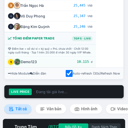
Trần Ngọc Hà
25,445
3
VNĐ
Võ Duy Phong
25,347
4
VNĐ
Đặng Kim Quỳnh
25,246
5
VNĐ
TỔNG ĐIỂM PAPER TRADE
TOP 5 · LIVE
Điểm live = số dư ví + ký quỹ + PnL chưa chốt · Chốt 12:00
ngày cuối tháng · Top 1 trên 20.000 đ nhận 30 ngày VIP Whale.
Demo123
10.115
1
đ
Hide Module
Diễn đàn
Auto-refresh (30s)
Refresh Now
Đang tải giá live...
LIVE PRICE
Tất cả
Văn bản
Hình ảnh
Video
Trung Tâm
(BTC
Biểu Đồ Xu
Danh Sách Theo