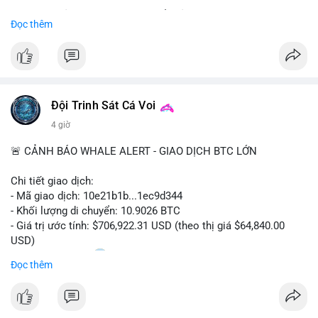
Sự tăng trưởng này được thúc đẩy bởi nhu cầu ngày càng cao
Đọc thêm
trong các lĩnh vực ô tô, logistics và thiết bị thông minh.
Doanh nghiệp cần theo dõi xu hướng này để nắm bắt cơ hội
đầu tư và phát triển giải pháp kết nối tiên tiến.
Đội Trinh Sát Cá Voi
4 giờ
🚨 CẢNH BÁO WHALE ALERT - GIAO DỊCH BTC LỚN
Chi tiết giao dịch:
- Mã giao dịch: 10e21b1b...1ec9d344
- Khối lượng di chuyển: 10.9026 BTC
- Giá trị ước tính: $706,922.31 USD (theo thị giá $64,840.00
USD)
- Thời gian: 18:20
0 2026-08-07 UTC
Đọc thêm
Nhận định phân tích:
Giao dịch 10.9 BTC trị giá hơn 706 nghìn USD được thực hiện
trong khung giờ thanh khoản mỏng (giờ châu Á) cho thấy chủ