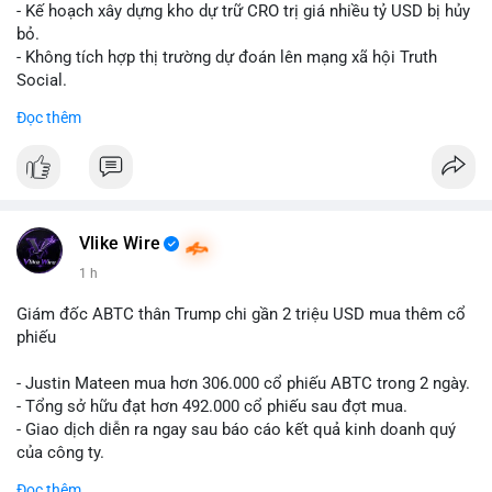
Lời khuyên cho nhà đầu tư nhỏ lẻ: Theo dõi xác nhận giao dịch
- Kế hoạch xây dựng kho dự trữ CRO trị giá nhiều tỷ USD bị hủy
và dòng tiền tiếp theo từ ví nguồn. Khối lượng này chưa đủ tạo
bỏ.
áp lực bán mạnh, nhưng nếu xuất hiện thêm 2-3 giao dịch
- Không tích hợp thị trường dự đoán lên mạng xã hội Truth
tương tự trong 24 giờ tới, khả năng cao là sóng điều chỉnh
Social.
ngắn hạn. Giữ tỷ trọng danh mục hợp lý, tránh FOMO mua đuổi
Đọc thêm
ở vùng giá hiện tại.
#binancesquare
#cryptonews
#cro
#trump
#truthsocial
#12dot1btc
#786kusd
#dichuyenvinuong
#khangcu64900
$cro
#mempoolbtc
#vlikevn
#titanbot
Vlike Wire
📰 Nguồn: Cointelegraph
1 h
Giám đốc ABTC thân Trump chi gần 2 triệu USD mua thêm cổ
phiếu
- Justin Mateen mua hơn 306.000 cổ phiếu ABTC trong 2 ngày.
- Tổng sở hữu đạt hơn 492.000 cổ phiếu sau đợt mua.
- Giao dịch diễn ra ngay sau báo cáo kết quả kinh doanh quý
của công ty.
Đọc thêm