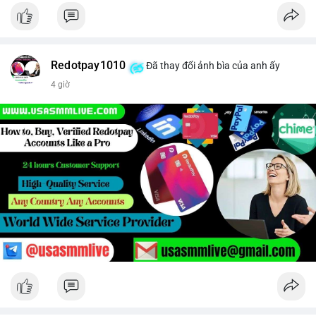
Redotpay1010
Đã thay đổi ảnh bìa của anh ấy
4 giờ