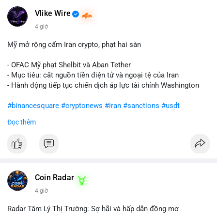
Vlike Wire
4 giờ
Mỹ mở rộng cấm Iran crypto, phạt hai sàn
- OFAC Mỹ phạt Shelbit và Aban Tether
- Mục tiêu: cắt nguồn tiền điện tử và ngoại tệ của Iran
- Hành động tiếp tục chiến dịch áp lực tài chính Washington
#binancesquare
#cryptonews
#iran
#sanctions
#usdt
Đọc thêm
$usdt
#vlikevn
#titanbot
📰 Nguồn: CoinDesk
Coin Radar
4 giờ
Radar Tâm Lý Thị Trường: Sợ hãi và hấp dẫn đồng mơ