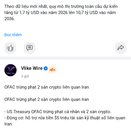
Theo dữ liệu mới nhất, quy mô thị trường toàn cầu dự kiến
Lời khuyên: Nhà đầu tư nhỏ lẻ nên quan sát thêm 2-4 giờ sau
tăng từ 1,7 tỷ USD vào năm 2026 lên 10,7 tỷ USD vào năm
khi giao dịch được xác nhận, tránh hành động theo cảm xúc.
2036.
Xác minh địa chỉ ví đích trước khi đưa ra quyết định vào lệnh,
ưu tiên quản trị rủi ro trong giai đoạn biến động mạnh.
Mức tăng trưởng này tương ứng với tốc độ tăng trưởng kép
Đọc thêm
hàng năm (CAGR) ấn tượng lên tới 20,2%.
#99dot6btc
#capvoichuyentien
#vilanhtichluy
#aplucban
#btcmempool65k
Điều gì đang thúc đẩy sự tăng trưởng vượt bậc này? Hãy cùng
theo dõi các phân tích chuyên sâu về xu hướng công nghệ và
nhu cầu thị trường trong thời gian tới.
Vlike Wire
3 giờ
OFAC trừng phạt 2 sàn crypto liên quan Iran
OFAC trừng phạt 2 sàn crypto liên quan Iran
- US Treasury OFAC trừng phạt cá nhân và 2 sàn crypto.
- Động cơ: hỗ trợ rửa tiền $5 triệu tài sản kỹ thuật số liên quan
Iran.
- Các sàn bị cấm hoạt động, tài khoản bị khóa.