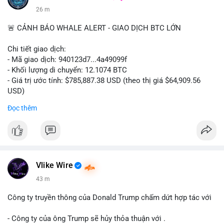
26 m
🚨 CẢNH BÁO WHALE ALERT - GIAO DỊCH BTC LỚN
Chi tiết giao dịch:
- Mã giao dịch: 940123d7...4a49099f
- Khối lượng di chuyển: 12.1074 BTC
- Giá trị ước tính: $785,887.38 USD (theo thị giá $64,909.56
USD)
- Thời gian: 22:17:40 2026-08-07 UTC
Đọc thêm
Nhận định phân tích hành vi của Cá voi dựa trên giao dịch này:
Khối lượng 12.1 BTC tương đương gần 786 nghìn USD được di
chuyển trong một giao dịch chưa xác nhận duy nhất. Mức giá
$64,909.56 đang nằm gần vùng kháng cự tâm lý quan trọng.
Động thái này có thể là bước chuẩn bị thanh khoản để bán ra,
Vlike Wire
hoặc tái phân bổ tài sản giữa các ví nóng nhằm tối ưu phí giao
43 m
dịch. Việc di chuyển một phần nhỏ trong tổng nắm giữ cho
thấy cá voi đang thăm dò thanh khoản thị trường trước khi có
Công ty truyền thông của Donald Trump chấm dứt hợp tác với
hành động lớn hơn.
- Công ty của ông Trump sẽ hủy thỏa thuận với .