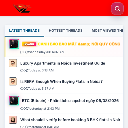
LATEST THREADS
HOTTEST THREADS
MOST VIEWED THRE
CẢNH BÁO BẢO MẬT &amp; NỘI QUY CỘNG ĐỒNG
VÀNG
0
Wednesday a31 6:07 AM
Luxury Apartments in Noida Investment Guide
0
Today at 6:13 AM
Is RERA Enough When Buying Flats in Noida?
0
Today at 5:37 AM
BTC (Bitcoin) - Phân tích snapshot ngày 06/08/2026
0
Yesterday at 2:43 PM
What should I verify before booking 3 BHK flats in Noida?
0
Yesterday at 8:01 AM