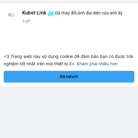
Kubet Link
Đã thay đổi ảnh đại diện của anh ấy
3 giờ
<3 Trang web này sử dụng cookie để đảm bảo bạn có được trải
nghiệm tốt nhất trên mọi thiết bị ℇ>
Khám phá nhiều hơn
ereum
Solana
$1,917.29
$74.63
ETH
+1.10%
SOL
+2.78%
Đã hiểu!!!