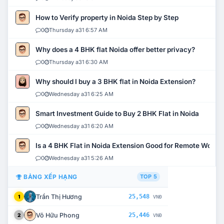
How to Verify property in Noida Step by Step
0
Thursday a31 6:57 AM
Why does a 4 BHK flat Noida offer better privacy?
0
Thursday a31 6:30 AM
Why should I buy a 3 BHK flat in Noida Extension?
0
Wednesday a31 6:25 AM
Smart Investment Guide to Buy 2 BHK Flat in Noida
0
Wednesday a31 6:20 AM
Is a 4 BHK Flat in Noida Extension Good for Remote Work?
0
Wednesday a31 5:26 AM
BẢNG XẾP HẠNG
TOP 5
Trần Thị Hương
25,548
1
VNĐ
Võ Hữu Phong
25,446
2
VNĐ