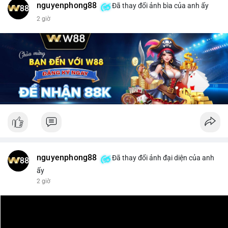
nguyenphong88
Đã thay đổi ảnh bìa của anh ấy
$xrp
2 giờ
#vlikevn
#titanbot
📰 Nguồn: CoinDesk
nguyenphong88
Đã thay đổi ảnh đại diện của anh
ấy
2 giờ