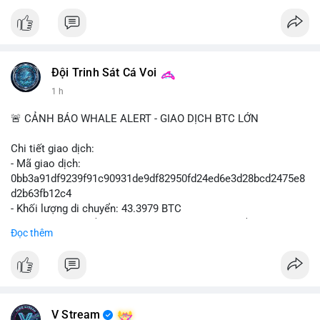
#vlikevn
#titanbot
📰 Nguồn: Cointelegraph
Đội Trinh Sát Cá Voi
1 h
🚨 CẢNH BÁO WHALE ALERT - GIAO DỊCH BTC LỚN
Chi tiết giao dịch:
- Mã giao dịch:
0bb3a91df9239f91c90931de9df82950fd24ed6e3d28bcd2475e8
d2b63fb12c4
- Khối lượng di chuyển: 43.3979 BTC
- Giá trị ước tính: $2,820,579.98 USD (theo thị giá $64,993.43
Đọc thêm
USD)
- Thời gian: 04:18
4 2026-08-08 UTC
Nhận định phân tích hành vi của Cá voi dựa trên giao dịch này:
Khối lượng 43.3979 BTC tương đương 2.82 triệu USD, một con
V Stream
số đủ lớn để tạo áp lực thanh khoản tức thời. Hành vi này có