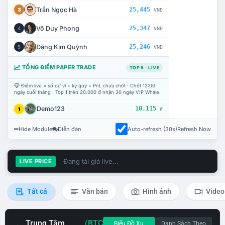
Trần Ngọc Hà
25,445
3
VNĐ
Võ Duy Phong
25,347
4
VNĐ
Đặng Kim Quỳnh
25,246
5
VNĐ
TỔNG ĐIỂM PAPER TRADE
TOP 5 · LIVE
Điểm live = số dư ví + ký quỹ + PnL chưa chốt · Chốt 12:00
ngày cuối tháng · Top 1 trên 20.000 đ nhận 30 ngày VIP Whale.
Demo123
10.115
1
đ
Hide Module
Diễn đàn
Auto-refresh (30s)
Refresh Now
Đang tải giá live...
LIVE PRICE
Tất cả
Văn bản
Hình ảnh
Video
Trung Tâm
(BTC
Biểu Đồ Xu
Danh Sách Theo