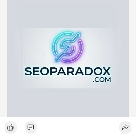
lực cung ngắn hạn. Tuy nhiên, nếu địa chỉ nhận là ví lạnh hoặc
ví tích lũy, động thái này phản ánh chiến lược nắm giữ dài hạn
giữa lúc thị trường biến động quanh mốc 65,000 USD. Việc
giao dịch chưa được xác nhận làm tăng sự chú ý của giới đầu
tư, có thể gây ra biến động giá tức thời.
Lời khuyên ngắn gọn cho nhà đầu tư nhỏ lẻ:
Hãy theo dõi xác nhận giao dịch và dòng tiền tiếp theo. Nếu
BTC bị chuyển lên sàn trong khung giờ thanh khoản thấp, hãy
thận trọng với nhịp điều chỉnh ngắn hạn. Không nên hành động
theo cảm xúc, hãy đặt lệnh dựa trên vùng hỗ trợ và kháng cự rõ
ràng.
#21dot71btc
#mempoolbtc
#chuyentiencavoi
#aplucban
#biendonggia