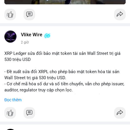
Vlike Wire
2 giờ
XRP Ledger sửa đổi bảo mật token tài sản Wall Street trị giá
530 triệu USD
- Đề xuất sửa đổi XRPL cho phép bảo mật token hóa tài sản
Wall Street trị giá 530 triệu USD.
- Cơ chế mã hóa số dư và số tiền chuyển, vẫn cho phép issuer,
auditor, regulator truy cập chọn lọc.
- Mục tiêu: tăng tính riêng tư, tuân thủ quy định, bảo vệ dữ liệu
Đọc thêm
tài chính.
- Đề xuất đang được xem xét bởi cộng đồng XRPL và các tổ
chức tài chính.
#binancesquare
#cryptonews
#xrp