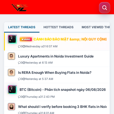
LATEST THREADS
HOTTEST THREADS
MOST VIEWED THRE
CẢNH BÁO BẢO MẬT &amp; NỘI QUY CỘNG ĐỒNG
VÀNG
0
Wednesday a31 6:07 AM
Luxury Apartments in Noida Investment Guide
0
Yesterday at 6:13 AM
Is RERA Enough When Buying Flats in Noida?
0
Yesterday at 5:37 AM
BTC (Bitcoin) - Phân tích snapshot ngày 06/08/2026
0
Thursday a31 2:43 PM
What should I verify before booking 3 BHK flats in Noida?
0
Thursday a31 8:01 AM