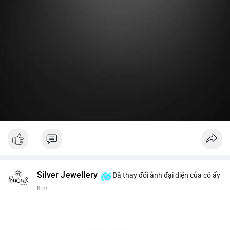
Lời khuyên:
Nhà đầu tư nhỏ lẻ nên theo dõi thêm 2-3 giao dịch lớn tiếp
theo trong 24 giờ. Nếu dòng tiền tiếp tục chảy vào ví lạnh, đó
là tín hiệu tích lũy. Tránh hành động theo cảm xúc trước một
giao dịch đơn lẻ.
#19dot8371btc
#vilanh
#tichluydaihan
#phanbotaisan
#gia65k
Silver Jewellery
Đã thay đổi ảnh đại diện của cô ấy
8 m