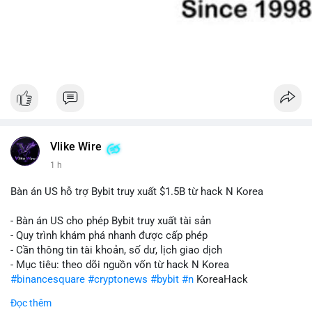
Vlike Wire
1 h
Bàn án US hỗ trợ Bybit truy xuất $1.5B từ hack N Korea
- Bàn án US cho phép Bybit truy xuất tài sản
- Quy trình khám phá nhanh được cấp phép
- Cần thông tin tài khoản, số dư, lịch giao dịch
- Mục tiêu: theo dõi nguồn vốn từ hack N Korea
#binancesquare
#cryptonews
#bybit
#n
KoreaHack
Đọc thêm
$btc $eth