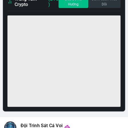
Crypto
)
Hướng
Dõi
Đội Trinh Sát Cá Voi