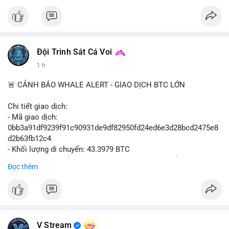
#vlikevn
#titanbot
📰 Nguồn: Cointelegraph
Đội Trinh Sát Cá Voi
1 h
🚨 CẢNH BÁO WHALE ALERT - GIAO DỊCH BTC LỚN
Chi tiết giao dịch:
- Mã giao dịch:
0bb3a91df9239f91c90931de9df82950fd24ed6e3d28bcd2475e8
d2b63fb12c4
- Khối lượng di chuyển: 43.3979 BTC
- Giá trị ước tính: $2,820,579.98 USD (theo thị giá $64,993.43
Đọc thêm
USD)
- Thời gian: 04:18
4 2026-08-08 UTC
Nhận định phân tích hành vi của Cá voi dựa trên giao dịch này:
Khối lượng 43.3979 BTC tương đương 2.82 triệu USD, một con
V Stream
số đủ lớn để tạo áp lực thanh khoản tức thời. Hành vi này có