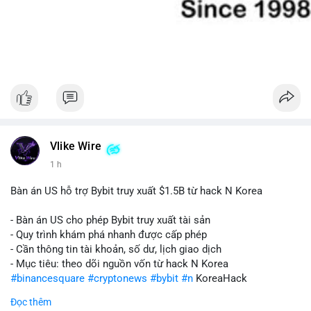
Vlike Wire
1 h
Bàn án US hỗ trợ Bybit truy xuất $1.5B từ hack N Korea
- Bàn án US cho phép Bybit truy xuất tài sản
- Quy trình khám phá nhanh được cấp phép
- Cần thông tin tài khoản, số dư, lịch giao dịch
- Mục tiêu: theo dõi nguồn vốn từ hack N Korea
#binancesquare
#cryptonews
#bybit
#n
KoreaHack
Đọc thêm
$btc $eth