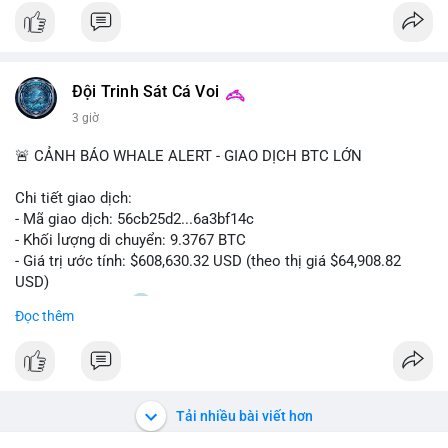
$btc
#vlikevn
#titanbot
Đội Trinh Sát Cá Voi
📰 Nguồn: CoinDesk
3 giờ
🚨 CẢNH BÁO WHALE ALERT - GIAO DỊCH BTC LỚN
Chi tiết giao dịch:
- Mã giao dịch: 56cb25d2...6a3bf14c
- Khối lượng di chuyển: 9.3767 BTC
- Giá trị ước tính: $608,630.32 USD (theo thị giá $64,908.82
USD)
- Thời gian: 02:20
0 2026-08-08 UTC
Đọc thêm
Nhận định phân tích:
Giao dịch gần 610 nghìn USD được thực hiện trong khung giờ
sáng sớm, thời điểm thanh khoản mỏng, cho thấy chủ ví ưu
tiên sự riêng tư hơn là tốc độ khớp lệnh. Với khối lượng trung
Tải nhiều bài viết hơn
bình lớn này, khả năng cao là cá voi đang tái phân bổ tài sản