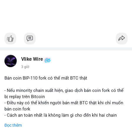
Vlike Wire
3 giờ
Bán coin BIP-110 fork có thể mất BTC thật
- Nếu minority chain xuất hiện, giao dịch bán coin fork có thể
bị replay trên Bitcoin
- Điều này có thể khiến người bán mất BTC thật khi chỉ muốn
bán coin fork
- Cách an toàn nhất là không làm gì cho đến khi hai chain
được tách riêng
Đọc thêm
-
#binancesquare
#cryptonews
#btc
#bip110