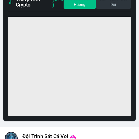
Crypto
)
Hướng
Dõi
Đội Trinh Sát Cá Voi