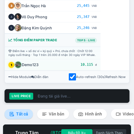
Trần Ngọc Hà
25,445
3
VNĐ
Võ Duy Phong
25,347
4
VNĐ
Đặng Kim Quỳnh
25,246
5
VNĐ
TỔNG ĐIỂM PAPER TRADE
TOP 5 · LIVE
Điểm live = số dư ví + ký quỹ + PnL chưa chốt · Chốt 12:00
ngày cuối tháng · Top 1 trên 20.000 đ nhận 30 ngày VIP Whale.
Demo123
10.115
1
đ
Hide Module
Diễn đàn
Auto-refresh (30s)
Refresh Now
Đang tải giá live...
LIVE PRICE
Tất cả
Văn bản
Hình ảnh
Video
Trung Tâm
(BTC
Biểu Đồ Xu
Danh Sách Theo