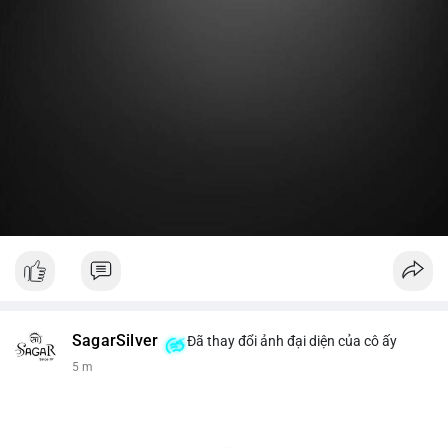
Lời khuyên:
Nhà đầu tư nhỏ lẻ nên theo dõi thêm 2-3 giao dịch lớn tiếp
theo trong 24 giờ. Nếu dòng tiền tiếp tục chảy vào ví lạnh, đó
là tín hiệu tích lũy. Tránh hành động theo cảm xúc trước một
giao dịch đơn lẻ.
#19dot8371btc
#vilanh
#tichluydaihan
#phanbotaisan
#gia65k
SagarSilver
Đã thay đổi ảnh đại diện của cô ấy
5 m