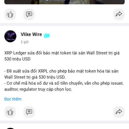
Vlike Wire
2 giờ
XRP Ledger sửa đổi bảo mật token tài sản Wall Street trị giá
530 triệu USD
- Đề xuất sửa đổi XRPL cho phép bảo mật token hóa tài sản
Wall Street trị giá 530 triệu USD.
- Cơ chế mã hóa số dư và số tiền chuyển, vẫn cho phép issuer,
auditor, regulator truy cập chọn lọc.
- Mục tiêu: tăng tính riêng tư, tuân thủ quy định, bảo vệ dữ liệu
Đọc thêm
tài chính.
- Đề xuất đang được xem xét bởi cộng đồng XRPL và các tổ
chức tài chính.
#binancesquare
#cryptonews
#xrp