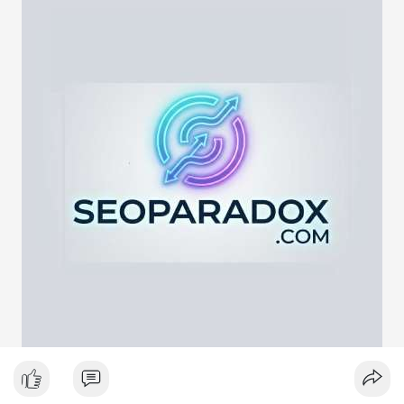
lực cung ngắn hạn. Tuy nhiên, nếu địa chỉ nhận là ví lạnh hoặc
ví tích lũy, động thái này phản ánh chiến lược nắm giữ dài hạn
giữa lúc thị trường biến động quanh mốc 65,000 USD. Việc
giao dịch chưa được xác nhận làm tăng sự chú ý của giới đầu
tư, có thể gây ra biến động giá tức thời.
Lời khuyên ngắn gọn cho nhà đầu tư nhỏ lẻ:
Hãy theo dõi xác nhận giao dịch và dòng tiền tiếp theo. Nếu
BTC bị chuyển lên sàn trong khung giờ thanh khoản thấp, hãy
thận trọng với nhịp điều chỉnh ngắn hạn. Không nên hành động
theo cảm xúc, hãy đặt lệnh dựa trên vùng hỗ trợ và kháng cự rõ
ràng.
#21dot71btc
#mempoolbtc
#chuyentiencavoi
#aplucban
#biendonggia