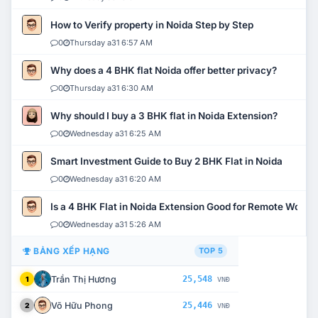
How to Verify property in Noida Step by Step
0
Thursday a31 6:57 AM
Why does a 4 BHK flat Noida offer better privacy?
0
Thursday a31 6:30 AM
Why should I buy a 3 BHK flat in Noida Extension?
0
Wednesday a31 6:25 AM
Smart Investment Guide to Buy 2 BHK Flat in Noida
0
Wednesday a31 6:20 AM
Is a 4 BHK Flat in Noida Extension Good for Remote Work?
0
Wednesday a31 5:26 AM
BẢNG XẾP HẠNG
TOP 5
Trần Thị Hương
25,548
1
VNĐ
Võ Hữu Phong
25,446
2
VNĐ