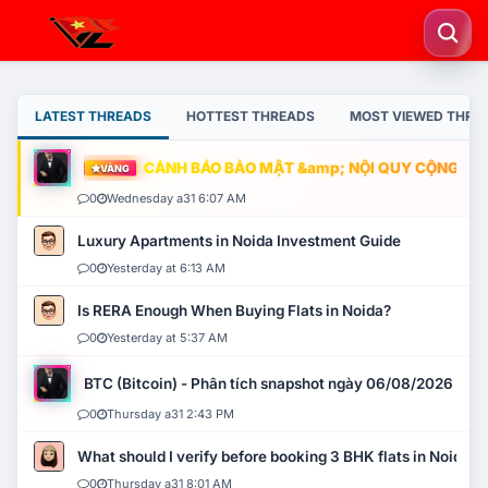
LATEST THREADS
HOTTEST THREADS
MOST VIEWED THRE
CẢNH BÁO BẢO MẬT &amp; NỘI QUY CỘNG ĐỒNG
VÀNG
0
Wednesday a31 6:07 AM
Luxury Apartments in Noida Investment Guide
0
Yesterday at 6:13 AM
Is RERA Enough When Buying Flats in Noida?
0
Yesterday at 5:37 AM
BTC (Bitcoin) - Phân tích snapshot ngày 06/08/2026
0
Thursday a31 2:43 PM
What should I verify before booking 3 BHK flats in Noida?
0
Thursday a31 8:01 AM