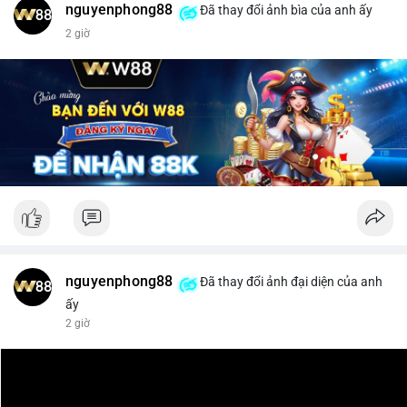
nguyenphong88
Đã thay đổi ảnh bìa của anh ấy
$xrp
2 giờ
#vlikevn
#titanbot
📰 Nguồn: CoinDesk
nguyenphong88
Đã thay đổi ảnh đại diện của anh
ấy
2 giờ