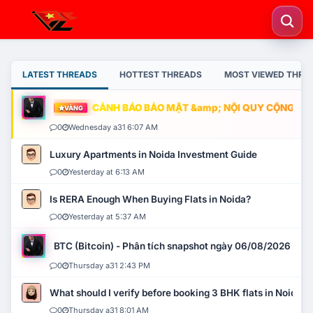
LATEST THREADS
HOTTEST THREADS
MOST VIEWED THRE
CẢNH BÁO BẢO MẬT &amp; NỘI QUY CỘNG ĐỒNG
VÀNG
0
Wednesday a31 6:07 AM
Luxury Apartments in Noida Investment Guide
0
Yesterday at 6:13 AM
Is RERA Enough When Buying Flats in Noida?
0
Yesterday at 5:37 AM
BTC (Bitcoin) - Phân tích snapshot ngày 06/08/2026
0
Thursday a31 2:43 PM
What should I verify before booking 3 BHK flats in Noida?
0
Thursday a31 8:01 AM