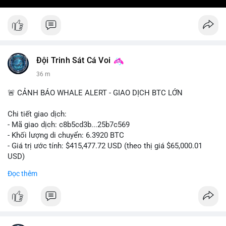
Đội Trinh Sát Cá Voi
36 m
🚨 CẢNH BÁO WHALE ALERT - GIAO DỊCH BTC LỚN
Chi tiết giao dịch:
- Mã giao dịch: c8b5cd3b...25b7c569
- Khối lượng di chuyển: 6.3920 BTC
- Giá trị ước tính: $415,477.72 USD (theo thị giá $65,000.01
USD)
- Thời gian: 11:19:49 2026-08-08 UTC
Đọc thêm
Nhận định phân tích: Giao dịch 6.3920 BTC trị giá hơn 415
nghìn USD được xác nhận trong mempool, mức chuyển động
trung bình lớn, chưa đủ tạo áp lực bán trực tiếp nhưng phản
ánh sự dịch chuyển dòng tiền có chủ đích. Hành vi này nhiều