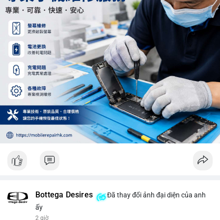
hoảng loạn. Theo dõi sát dòng tiền đổ vào sàn giao dịch tập
trung trong 24 giờ tới.
#12dot29btc
#vilanh
#tichluydaihan
#phienau
#btcmempool
Bottega Desires
Đã thay đổi ảnh đại diện của anh
ấy
2 giờ