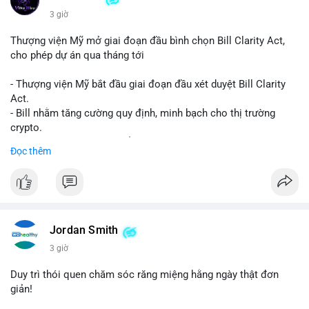
3 giờ
Thượng viện Mỹ mở giai đoạn đầu bình chọn Bill Clarity Act,
cho phép dự án qua tháng tới
- Thượng viện Mỹ bắt đầu giai đoạn đầu xét duyệt Bill Clarity
Act.
- Bill nhằm tăng cường quy định, minh bạch cho thị trường
crypto.
- Đạt 60 phiếu cần thiết để tiến tới tháng tới.
Đọc thêm
- Bill có thể ảnh hưởng pháp lý, hoạt động của các đồng tiền kỹ
thuật số.
#binancesquare
#cryptonews
#regulation
#ussenate
#clarityact
Jordan Smith
$btc $eth
3 giờ
#vlikevn
#titanbot
Duy trì thói quen chăm sóc răng miệng hằng ngày thật đơn
giản!
📰 Nguồn: CoinDesk