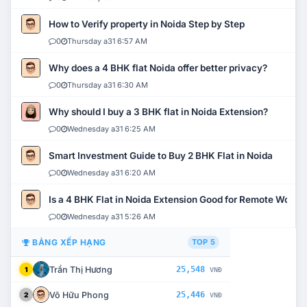
How to Verify property in Noida Step by Step
0
Thursday a31 6:57 AM
Why does a 4 BHK flat Noida offer better privacy?
0
Thursday a31 6:30 AM
Why should I buy a 3 BHK flat in Noida Extension?
0
Wednesday a31 6:25 AM
Smart Investment Guide to Buy 2 BHK Flat in Noida
0
Wednesday a31 6:20 AM
Is a 4 BHK Flat in Noida Extension Good for Remote Work?
0
Wednesday a31 5:26 AM
BẢNG XẾP HẠNG
TOP 5
Trần Thị Hương
25,548
1
VNĐ
Võ Hữu Phong
25,446
2
VNĐ