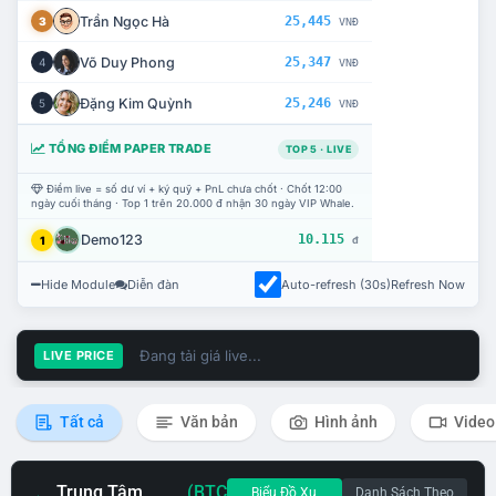
Trần Ngọc Hà
25,445
3
VNĐ
Võ Duy Phong
25,347
4
VNĐ
Đặng Kim Quỳnh
25,246
5
VNĐ
TỔNG ĐIỂM PAPER TRADE
TOP 5 · LIVE
Điểm live = số dư ví + ký quỹ + PnL chưa chốt · Chốt 12:00
ngày cuối tháng · Top 1 trên 20.000 đ nhận 30 ngày VIP Whale.
Demo123
10.115
1
đ
Hide Module
Diễn đàn
Auto-refresh (30s)
Refresh Now
Đang tải giá live...
LIVE PRICE
Tất cả
Văn bản
Hình ảnh
Video
Trung Tâm
(BTC
Biểu Đồ Xu
Danh Sách Theo