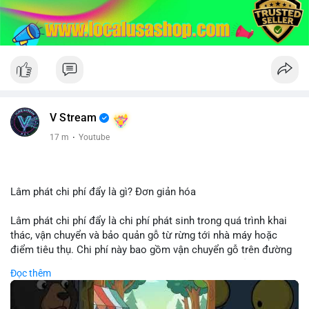
V Stream
17 m
·
Youtube
Lâm phát chi phí đẩy là gì? Đơn giản hóa
Lâm phát chi phí đẩy là chi phí phát sinh trong quá trình khai
thác, vận chuyển và bảo quản gỗ từ rừng tới nhà máy hoặc
điểm tiêu thụ. Chi phí này bao gồm vận chuyển gỗ trên đường
bộ, đường thủy hoặc đường ray, phụ thuộc vào khoảng cách và
Đọc thêm
điều kiện địa hình. Việc hiểu rõ chi phí đẩy giúp doanh nghiệp
lâm nghiệp tối ưu hoá chuỗi cung ứng và kiểm soát lợi nhuận.