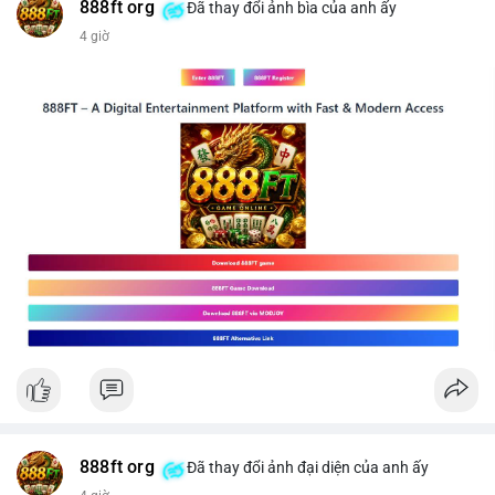
#mucgia64963
#vlikevn
#titanbot
888ft org
Đã thay đổi ảnh bìa của anh ấy
4 giờ
📰 Nguồn: CoinDesk
888ft org
Đã thay đổi ảnh đại diện của anh ấy