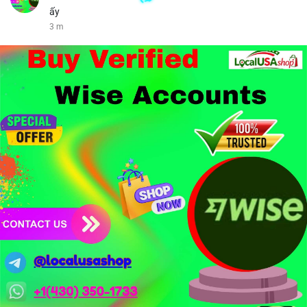
ấy
3 m