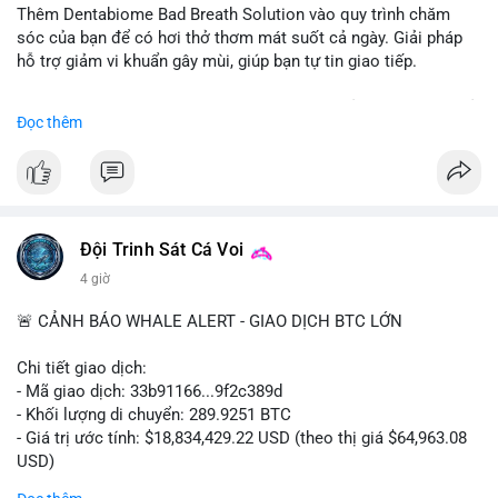
Thêm Dentabiome Bad Breath Solution vào quy trình chăm
sóc của bạn để có hơi thở thơm mát suốt cả ngày. Giải pháp
hỗ trợ giảm vi khuẩn gây mùi, giúp bạn tự tin giao tiếp.
Bắt đầu ngay hôm nay với bước chăm sóc nhỏ nhưng hiệu quả
Đọc thêm
lớn cho nụ cười khỏe mạnh.
#dentabiome
#badbreathsolution
#hoithothommat
#chamsocrangmieng
#suckhoerangmieng
#nucuoitutin
Đội Trinh Sát Cá Voi
4 giờ
🚨 CẢNH BÁO WHALE ALERT - GIAO DỊCH BTC LỚN
Chi tiết giao dịch:
- Mã giao dịch: 33b91166...9f2c389d
- Khối lượng di chuyển: 289.9251 BTC
- Giá trị ước tính: $18,834,429.22 USD (theo thị giá $64,963.08
USD)
- Thời gian: 08:19:30 2026-08-08 UTC