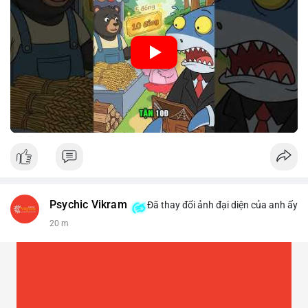
🎥 Xem video trực tiếp tại:
Nguồn: Cú Thông Thái
Psychic Vikram
Đã thay đổi ảnh đại diện của anh ấy
20 m