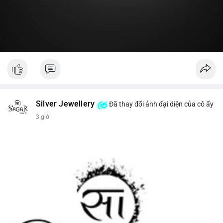
#19dot8371btc
#vilanh
#tichluydaihan
#phanbotaisan
#gia65k
Silver Jewellery
Đã thay đổi ảnh đại diện của cô ấy
3 giờ