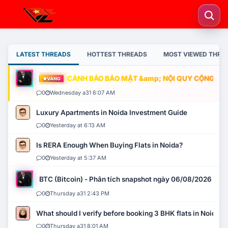
LATEST THREADS
HOTTEST THREADS
MOST VIEWED THRE
CẢNH BÁO BẢO MẬT &amp; NỘI QUY CỘNG ĐỒNG
VÀNG
0
Wednesday a31 6:07 AM
Luxury Apartments in Noida Investment Guide
0
Yesterday at 6:13 AM
Is RERA Enough When Buying Flats in Noida?
0
Yesterday at 5:37 AM
BTC (Bitcoin) - Phân tích snapshot ngày 06/08/2026
0
Thursday a31 2:43 PM
What should I verify before booking 3 BHK flats in Noida?
0
Thursday a31 8:01 AM