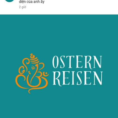
diện của anh ấy
2 giờ