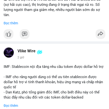
(sợ hãi cực cao), thị trường đang ở trạng thái ngại rủi ro. Số
lượng người tham gia giảm nhẹ, nhiều người bán sớm do sợ
tàn.
Đọc thêm
📈 XU HƯỚNG TÌM KIẾM & THẢO LUẬN: Biconomy (BICO),
Pudgy Penguins (PENGU), Bitcoin SV (BSV) và Kaspa (KAS) là
coin được tìm kiếm nhiều nhất. Chủ đề NFT (Pudgy Penguins),
AI (Hyperliquid) và ổn định (BSV) nổi bật.
💬 DÒNG CHẢY TIN TỨC & TRUYỀN THÔNG: Bàn tán trên
Vlike Wire
Binance Square tập trung vào lệnh kẹp, dự báo NVDA và Musk
2 giờ
Starship 13. Telegram nhấn mạnh luật mới tại Brazil và tranh
luận về Clearity Act.
IMF: Stablecoin nội địa tăng nhu cầu token được dollar hỗ trợ
💡 NHẬN ĐỊNH & KHUYẾN NGHỊ: Tâm lý ngắn hạn vẫn tiêu
- IMF cho rằng người dùng có thể ưu tiên stablecoin được
cực do sợ hãi, nhưng xu hướng coin nhỏ và tin tức AI/NVIDA
dollar hỗ trợ vì tính thanh khoản, hiệu ứng mạng và chấp nhận
có thể tạo cơ hội mua sớm. Cần theo dõi sự thay đổi trong
quốc tế
chính sách crypto Mỹ.
- Dan Katz, phó tổng giám đốc IMF, cho biết điều này có thể
thúc đẩy nhu cầu đối với các token dollar-backed
📊 Nguồn: Radar Tâm Lý Thị Trường
- Nhận định được đưa ra trong bối cảnh các quốc gia phát
Đọc thêm
triển stablecoin nội địa