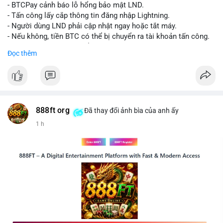
chuyển tiếp theo.
- BTCPay cảnh báo lỗ hổng bảo mật LND.
- Tấn công lấy cắp thông tin đăng nhập Lightning.
Lời khuyên:
- Người dùng LND phải cập nhật ngay hoặc tắt máy.
Nhà đầu tư nhỏ lẻ nên theo dõi sát các giao dịch tiếp theo từ
- Nếu không, tiền BTC có thể bị chuyển ra tài khoản tấn công.
cùng địa chỉ ví nguồn để xác định xu hướng rõ ràng hơn. Tránh
- BTCPay khuyến cáo kiểm tra credentials.
Đọc thêm
hành động vội vàng dựa trên một giao dịch đơn lẻ, hãy kết hợp
với khối lượng giao dịch chung và biểu đồ giá để đưa ra quyết
#binancesquare
#cryptonews
#btc
định hợp lý.
$btc
#289btc
#chuyenvilon
#giaodichchuaxacnhan
#biendongcung
#mucgia64963
#vlikevn
#titanbot
888ft org
Đã thay đổi ảnh bìa của anh ấy
1 h
📰 Nguồn: CoinDesk