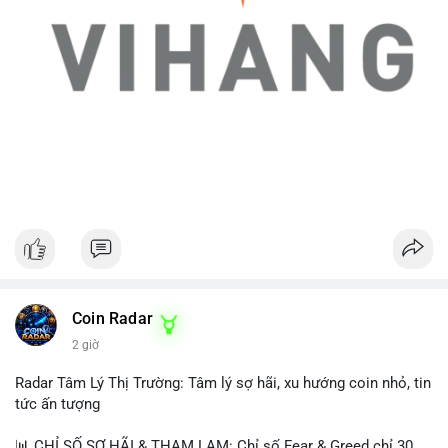
Coin Radar
2 giờ
Radar Tâm Lý Thị Trường: Tâm lý sợ hãi, xu hướng coin nhỏ, tin
tức ấn tượng
📊 CHỈ SỐ SỢ HÃI & THAM LAM: Chỉ số Fear & Greed chỉ 30