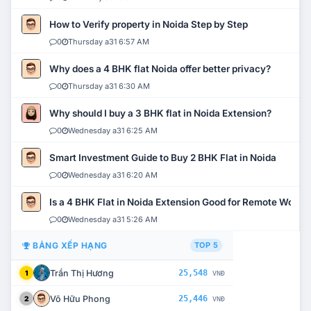
How to Verify property in Noida Step by Step
0
Thursday a31 6:57 AM
Why does a 4 BHK flat Noida offer better privacy?
0
Thursday a31 6:30 AM
Why should I buy a 3 BHK flat in Noida Extension?
0
Wednesday a31 6:25 AM
Smart Investment Guide to Buy 2 BHK Flat in Noida
0
Wednesday a31 6:20 AM
Is a 4 BHK Flat in Noida Extension Good for Remote Work?
0
Wednesday a31 5:26 AM
BẢNG XẾP HẠNG
TOP 5
Trần Thị Hương
25,548
1
VNĐ
Võ Hữu Phong
25,446
2
VNĐ