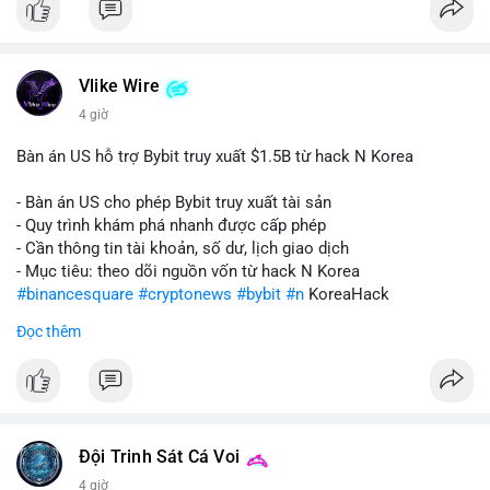
Vlike Wire
4 giờ
Bàn án US hỗ trợ Bybit truy xuất $1.5B từ hack N Korea
- Bàn án US cho phép Bybit truy xuất tài sản
- Quy trình khám phá nhanh được cấp phép
- Cần thông tin tài khoản, số dư, lịch giao dịch
- Mục tiêu: theo dõi nguồn vốn từ hack N Korea
#binancesquare
#cryptonews
#bybit
#n
KoreaHack
Đọc thêm
$btc $eth
#vlikevn
#titanbot
📰 Nguồn: Cointelegraph
Đội Trinh Sát Cá Voi
4 giờ