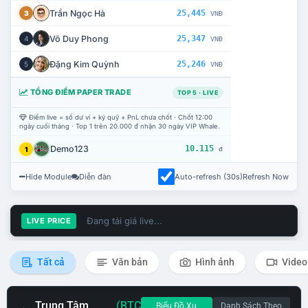
Trần Ngọc Hà
25,445
3
VNĐ
Võ Duy Phong
25,347
4
VNĐ
Đặng Kim Quỳnh
25,246
5
VNĐ
TỔNG ĐIỂM PAPER TRADE
TOP 5 · LIVE
Điểm live = số dư ví + ký quỹ + PnL chưa chốt · Chốt 12:00
ngày cuối tháng · Top 1 trên 20.000 đ nhận 30 ngày VIP Whale.
Demo123
10.115
1
đ
Hide Module
Diễn đàn
Auto-refresh (30s)
Refresh Now
Đang tải giá live...
LIVE PRICE
Tất cả
Văn bản
Hình ảnh
Video
Trung Tâm
(BTC
Biểu Đồ Xu
Danh Sách Theo