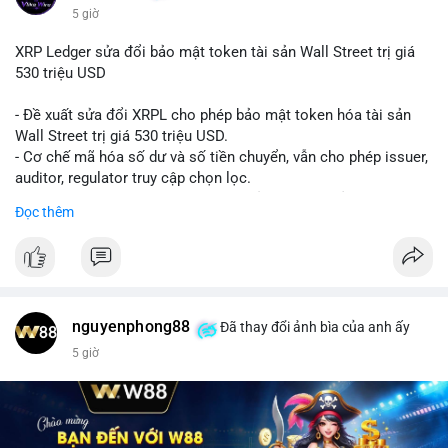
5 giờ
XRP Ledger sửa đổi bảo mật token tài sản Wall Street trị giá
530 triệu USD
- Đề xuất sửa đổi XRPL cho phép bảo mật token hóa tài sản
Wall Street trị giá 530 triệu USD.
- Cơ chế mã hóa số dư và số tiền chuyển, vẫn cho phép issuer,
auditor, regulator truy cập chọn lọc.
- Mục tiêu: tăng tính riêng tư, tuân thủ quy định, bảo vệ dữ liệu
Đọc thêm
tài chính.
- Đề xuất đang được xem xét bởi cộng đồng XRPL và các tổ
chức tài chính.
#binancesquare
#cryptonews
#xrp
nguyenphong88
Đã thay đổi ảnh bìa của anh ấy
$xrp
5 giờ
#vlikevn
#titanbot
📰 Nguồn: CoinDesk