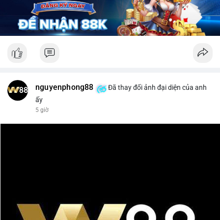
nguyenphong88
Đã thay đổi ảnh đại diện của anh
ấy
5 giờ