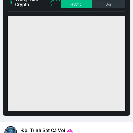
Crypto
)
Hướng
Dõi
Đội Trinh Sát Cá Voi