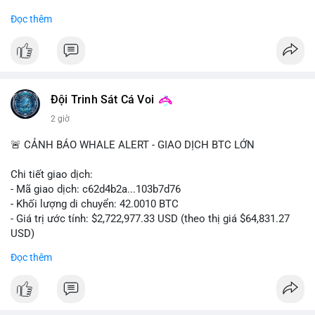
#binancesquare
#cryptonews
#regulation
Đọc thêm
$btc $eth
#vlikevn
#titanbot
📰 Nguồn: Cointelegraph
Đội Trinh Sát Cá Voi
2 giờ
🚨 CẢNH BÁO WHALE ALERT - GIAO DỊCH BTC LỚN
Chi tiết giao dịch:
- Mã giao dịch: c62d4b2a...103b7d76
- Khối lượng di chuyển: 42.0010 BTC
- Giá trị ước tính: $2,722,977.33 USD (theo thị giá $64,831.27
USD)
- Thời gian: 09:19:19 2026-08-09 UTC
Đọc thêm
Một khối lượng 42 BTC trị giá hơn 2.7 triệu USD vừa được xác
nhận trong mempool. Với mức giá hiện tại, động thái này cho
thấy cá voi đang tái cơ cấu danh mục. Nếu dòng tiền hướng về