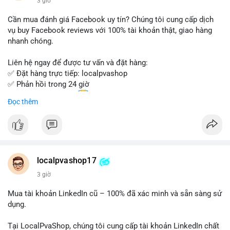
3 giờ
- Email: localpvashop@gmail.com
Cần mua đánh giá Facebook uy tín? Chúng tôi cung cấp dịch
Đừng bỏ lỡ cơ hội sở hữu tài khoản WeChat chất lượng với giá
vụ buy Facebook reviews với 100% tài khoản thật, giao hàng
tốt. Liên hệ ngay!
nhanh chóng.
Liên hệ ngay để được tư vấn và đặt hàng:
✅ Đặt hàng trực tiếp: localpvashop
✅ Phản hồi trong 24 giờ
✅ WhatsApp: +1 (66
215-8938
Đọc thêm
✅ Telegram: @localpvashop
✅ Email: localpvashop@gmail.com
Chất lượng đảm bảo, hỗ trợ tận tình. Hãy liên hệ ngay hôm
nay!
localpvashop17
3 giờ
Mua tài khoản LinkedIn cũ – 100% đã xác minh và sẵn sàng sử
dụng.
Tại LocalPvaShop, chúng tôi cung cấp tài khoản LinkedIn chất