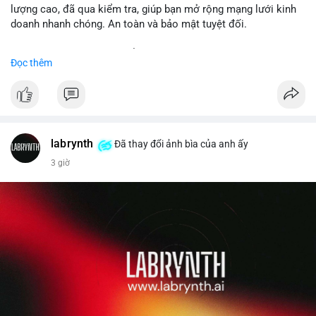
lượng cao, đã qua kiểm tra, giúp bạn mở rộng mạng lưới kinh
doanh nhanh chóng. An toàn và bảo mật tuyệt đối.
Đặt hàng ngay hôm nay để nhận ưu đãi tốt nhất!
Đọc thêm
✅ Đặt hàng: localpvashop
✅ Phản hồi trong 24 giờ
✅ WhatsApp: +1 (66
215-8938
✅ Telegram: @localpvashop
labrynth
✅ Email: localpvashop@gmail.com
Đã thay đổi ảnh bìa của anh ấy
3 giờ
Liên hệ ngay để được tư vấn chi tiết và hỗ trợ tận tình.