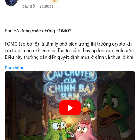
bây giờ
·
Youtube
Bạn có đang mắc chứng FOMO?
FOMO (sợ bỏ lỡ) là tâm lý phổ biến trong thị trường crypto khi
giá tăng mạnh khiến nhà đầu tư cảm thấy áp lực vào lệnh sớm.
Điều này thường dẫn đến quyết định mua ở đỉnh và thua lỗ khi
thị trường điều chỉnh. Cần kiểm soát cảm xúc và tuân thủ
Đọc thêm
chiến lược đầu tư rõ ràng.
🎥 Xem video trực tiếp tại:
Nguồn: Cú Thông Thái