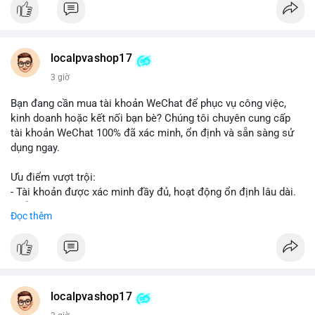
👉 Order tại: localpvashop
👉 Phản hồi 24/7
👉 WhatsApp: +1 660 215-8938
👉 Telegram: @localpvashop
localpvashop17
👉 Email: localpvashop@gmail.com
3 giờ
Đừng bỏ lỡ cơ hội cải thiện danh tiếng trực tuyến của bạn một
Bạn đang cần mua tài khoản WeChat để phục vụ công việc,
cách hiệu quả!
kinh doanh hoặc kết nối bạn bè? Chúng tôi chuyên cung cấp
tài khoản WeChat 100% đã xác minh, ổn định và sẵn sàng sử
dụng ngay.
Ưu điểm vượt trội:
- Tài khoản được xác minh đầy đủ, hoạt động ổn định lâu dài.
- Hỗ trợ khách hàng 24/7, phản hồi nhanh chóng.
Đọc thêm
- Giao dịch an toàn, bảo mật thông tin.
Đặt hàng ngay hôm nay để nhận ưu đãi tốt nhất!
Liên hệ với chúng tôi qua:
localpvashop17
- WhatsApp: +1 (66
215-8938
- Telegram: @localpvashop