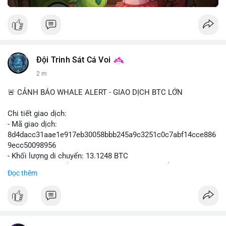
Đội Trinh Sát Cá Voi
2 m
🚨 CẢNH BÁO WHALE ALERT - GIAO DỊCH BTC LỚN
Chi tiết giao dịch:
- Mã giao dịch:
8d4dacc31aae1e917eb30058bbb245a9c3251c0c7abf14cce886
9ecc50098956
- Khối lượng di chuyển: 13.1248 BTC
- Giá trị ước tính: $852,797.92 USD (theo thị giá $64,975.99
Đọc thêm
USD)
- Thời gian: 11:19:18 2026-08-09 UTC
Nhận định phân tích:
Khối lượng 13.1248 BTC, tương đương hơn 850 nghìn USD,