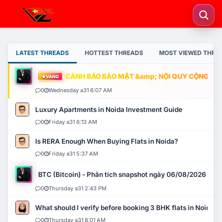
LATEST THREADS
HOTTEST THREADS
MOST VIEWED THRE
CẢNH BÁO BẢO MẬT &amp; NỘI QUY CỘNG ĐỒNG
VÀNG
0
Wednesday a31 6:07 AM
Luxury Apartments in Noida Investment Guide
0
Friday a31 6:13 AM
Is RERA Enough When Buying Flats in Noida?
0
Friday a31 5:37 AM
BTC (Bitcoin) - Phân tích snapshot ngày 06/08/2026
0
Thursday a31 2:43 PM
What should I verify before booking 3 BHK flats in Noida?
0
Thursday a31 8:01 AM