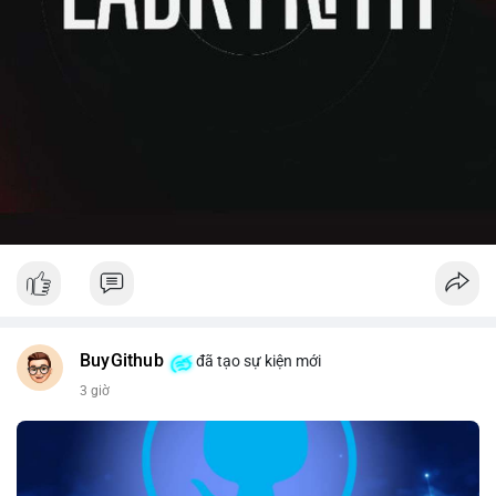
BuyGithub
đã tạo sự kiện mới
3 giờ