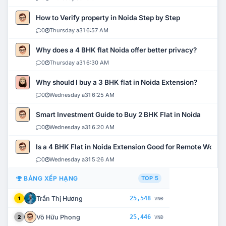
How to Verify property in Noida Step by Step
0
Thursday a31 6:57 AM
Why does a 4 BHK flat Noida offer better privacy?
0
Thursday a31 6:30 AM
Why should I buy a 3 BHK flat in Noida Extension?
0
Wednesday a31 6:25 AM
Smart Investment Guide to Buy 2 BHK Flat in Noida
0
Wednesday a31 6:20 AM
Is a 4 BHK Flat in Noida Extension Good for Remote Work?
0
Wednesday a31 5:26 AM
BẢNG XẾP HẠNG
TOP 5
Trần Thị Hương
25,548
1
VNĐ
Võ Hữu Phong
25,446
2
VNĐ