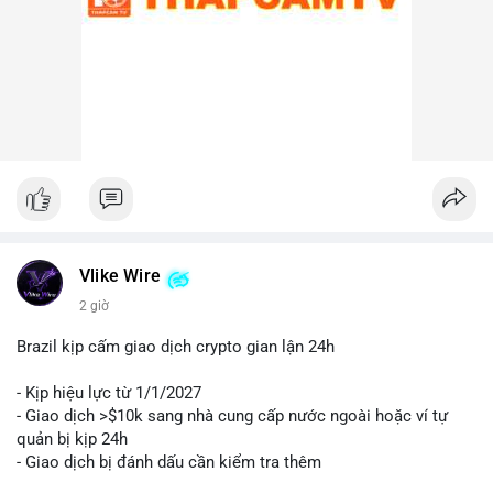
Lời khuyên cho nhà đầu tư nhỏ lẻ:
Nhà đầu tư nên theo dõi sát các địa chỉ ví nhận trong giao dịch
này. Nếu BTC được chuyển lên sàn trong 24-48 giờ tới, hãy
thận trọng trước khả năng điều chỉnh giá. Ngược lại, nếu ví
nhận là ví lạnh, đây có thể là tín hiệu tích cực cho xu hướng
trung hạn. Quản lý rủi ro chặt chẽ và tránh hành động theo cảm
xúc là ưu tiên hàng đầu.
#44btc
#vilanh
#tichluydaihan
#btcmempool
#2tr86usd
Vlike Wire
2 giờ
Brazil kịp cấm giao dịch crypto gian lận 24h
- Kịp hiệu lực từ 1/1/2027
- Giao dịch >$10k sang nhà cung cấp nước ngoài hoặc ví tự
quản bị kịp 24h
- Giao dịch bị đánh dấu cần kiểm tra thêm