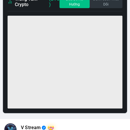
Crypto
)
Hướng
Dõi
V Stream