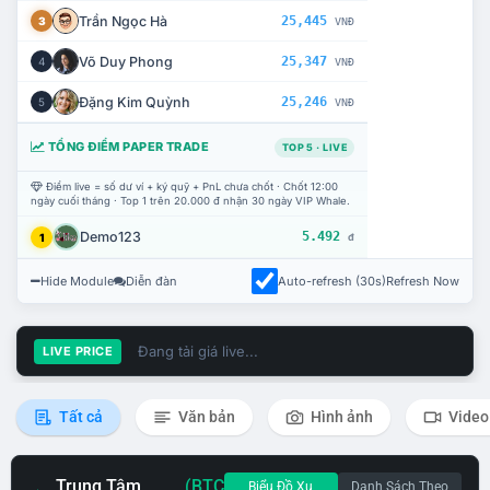
Trần Ngọc Hà
25,445
3
VNĐ
Võ Duy Phong
25,347
4
VNĐ
Đặng Kim Quỳnh
25,246
5
VNĐ
TỔNG ĐIỂM PAPER TRADE
TOP 5 · LIVE
Điểm live = số dư ví + ký quỹ + PnL chưa chốt · Chốt 12:00
ngày cuối tháng · Top 1 trên 20.000 đ nhận 30 ngày VIP Whale.
Demo123
5.492
1
đ
Hide Module
Diễn đàn
Auto-refresh (30s)
Refresh Now
Đang tải giá live...
LIVE PRICE
Tất cả
Văn bản
Hình ảnh
Video
Trung Tâm
(BTC
Biểu Đồ Xu
Danh Sách Theo