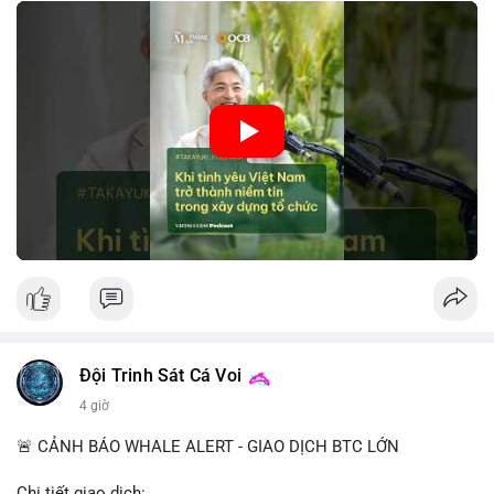
tin này giúp giảm rủi ro thị trường, cải thiện chi phí vốn và thúc
đẩy sự phát triển bền vững của ngành công nghệ tài chính. Các
nhà quản lý cần khai thác tinh thần này để xây dựng chiến lược
phát triển bền vững và thu hút vốn đầu tư.
🎥 Xem video trực tiếp tại:
Nguồn: VIETSUCCESS
Đội Trinh Sát Cá Voi
4 giờ
🚨 CẢNH BÁO WHALE ALERT - GIAO DỊCH BTC LỚN
Chi tiết giao dịch: