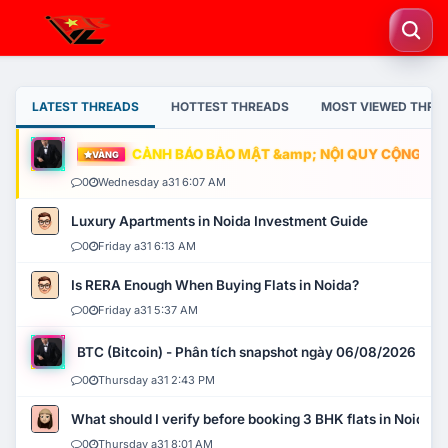
LATEST THREADS
HOTTEST THREADS
MOST VIEWED THRE
CẢNH BÁO BẢO MẬT &amp; NỘI QUY CỘNG ĐỒNG
VÀNG
0
Wednesday a31 6:07 AM
Luxury Apartments in Noida Investment Guide
0
Friday a31 6:13 AM
Is RERA Enough When Buying Flats in Noida?
0
Friday a31 5:37 AM
BTC (Bitcoin) - Phân tích snapshot ngày 06/08/2026
0
Thursday a31 2:43 PM
What should I verify before booking 3 BHK flats in Noida?
0
Thursday a31 8:01 AM