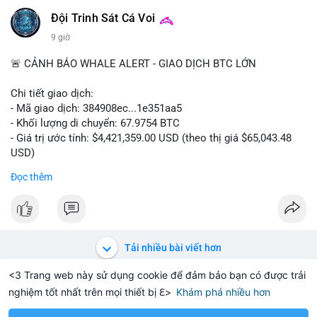
📰 Nguồn: Cointelegraph
Đội Trinh Sát Cá Voi
9 giờ
🚨 CẢNH BÁO WHALE ALERT - GIAO DỊCH BTC LỚN
Chi tiết giao dịch:
- Mã giao dịch: 384908ec...1e351aa5
- Khối lượng di chuyển: 67.9754 BTC
- Giá trị ước tính: $4,421,359.00 USD (theo thị giá $65,043.48
USD)
- Thời gian: 21:19:29 2026-08-08 UTC
Đọc thêm
Nhận định phân tích:
Khối lượng 67.97 BTC trị giá hơn 4.4 triệu USD được di chuyển
trong một giao dịch duy nhất trên mempool. Quy mô này nằm
ở mức trung bình của cá voi, không quá lớn để gây sốc nhưng
Tải nhiều bài viết hơn
đủ tạo biến động cục bộ. Nếu giao dịch hướng đến ví sàn tập
trung, khả năng cao là động thái chuẩn bị thanh khoản cho
<3 Trang web này sử dụng cookie để đảm bảo bạn có được trải
lệnh bán, tạo áp lực giảm giá ngắn hạn. Ngược lại, nếu dòng
nghiệm tốt nhất trên mọi thiết bị ℇ>
Khám phá nhiều hơn
Solana
BNB
$1,915.03
$75.99
TH
-0.15%
SOL
+1.79%
B
tiền đổ vào ví lạnh hoặc ví mới không hoạt động, đây là tín
hiệu tích lũy dài hạn của tổ chức. Cần theo dõi địa chỉ đích