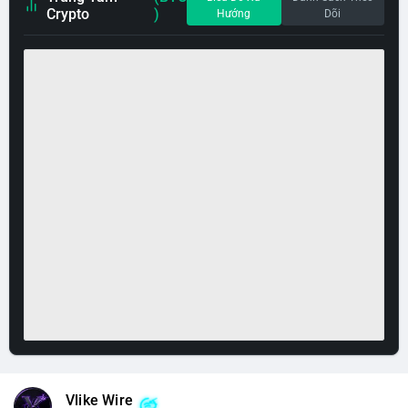
Crypto
)
Hướng
Dõi
Vlike Wire