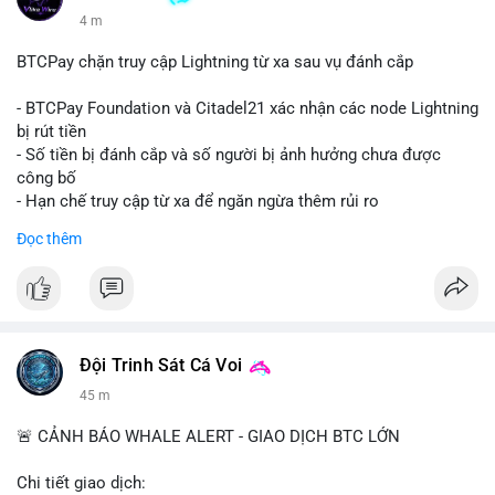
4 m
BTCPay chặn truy cập Lightning từ xa sau vụ đánh cắp
- BTCPay Foundation và Citadel21 xác nhận các node Lightning
bị rút tiền
- Số tiền bị đánh cắp và số người bị ảnh hưởng chưa được
công bố
- Hạn chế truy cập từ xa để ngăn ngừa thêm rủi ro
Đọc thêm
#binancesquare
#cryptonews
#btcpay
#lightningnetwork
#btc
$btc
#vlikevn
#titanbot
Đội Trinh Sát Cá Voi
📰 Nguồn: Cointelegraph
45 m
🚨 CẢNH BÁO WHALE ALERT - GIAO DỊCH BTC LỚN
Chi tiết giao dịch: