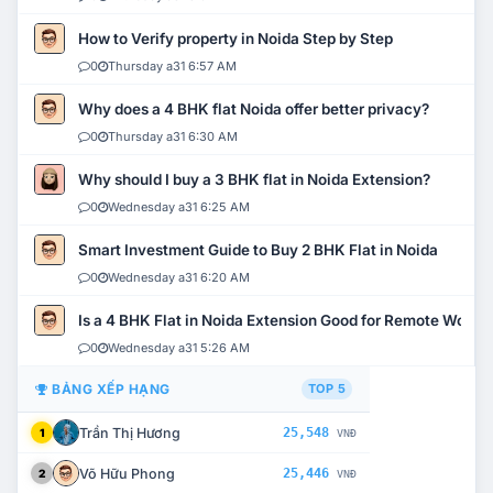
How to Verify property in Noida Step by Step
0
Thursday a31 6:57 AM
Why does a 4 BHK flat Noida offer better privacy?
0
Thursday a31 6:30 AM
Why should I buy a 3 BHK flat in Noida Extension?
0
Wednesday a31 6:25 AM
Smart Investment Guide to Buy 2 BHK Flat in Noida
0
Wednesday a31 6:20 AM
Is a 4 BHK Flat in Noida Extension Good for Remote Work?
0
Wednesday a31 5:26 AM
BẢNG XẾP HẠNG
TOP 5
Trần Thị Hương
25,548
1
VNĐ
Võ Hữu Phong
25,446
2
VNĐ