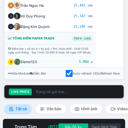
Trần Ngọc Hà
25,445
3
VNĐ
Võ Duy Phong
25,347
4
VNĐ
Đặng Kim Quỳnh
25,246
5
VNĐ
TỔNG ĐIỂM PAPER TRADE
TOP 5 · LIVE
Điểm live = số dư ví + ký quỹ + PnL chưa chốt · Chốt 12:00
ngày cuối tháng · Top 1 trên 20.000 đ nhận 30 ngày VIP Whale.
Demo123
5.492
1
đ
Hide Module
Diễn đàn
Auto-refresh (30s)
Refresh Now
Đang tải giá live...
LIVE PRICE
Tất cả
Văn bản
Hình ảnh
Video
Trung Tâm
(BTC
Biểu Đồ Xu
Danh Sách Theo