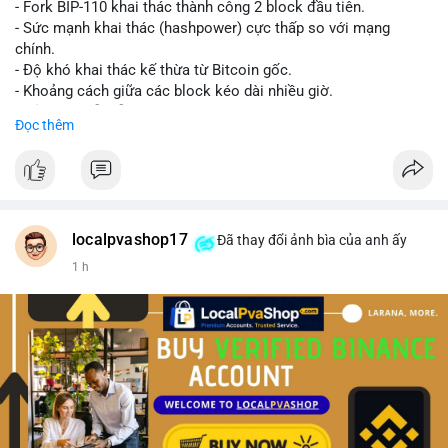
- Fork BIP-110 khai thác thành công 2 block đầu tiên.
- Sức mạnh khai thác (hashpower) cực thấp so với mạng
chính.
- Độ khó khai thác kế thừa từ Bitcoin gốc.
- Khoảng cách giữa các block kéo dài nhiều giờ.
- Cả hai chuỗi vẫn chấp nhận cùng một giao dịch.
Đọc thêm
#bitcoin
#btc
#cryptonews
#blockchain
#bip110
$btc
#vlikevn
#titanbot
localpvashop17
Đã thay đổi ảnh bìa của anh ấy
1 h
📰 Nguồn: CoinDesk