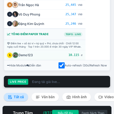
Trần Ngọc Hà
25,445
3
VNĐ
Võ Duy Phong
25,347
4
VNĐ
Đặng Kim Quỳnh
25,246
5
VNĐ
TỔNG ĐIỂM PAPER TRADE
TOP 5 · LIVE
Điểm live = số dư ví + ký quỹ + PnL chưa chốt · Chốt 12:00
ngày cuối tháng · Top 1 trên 20.000 đ nhận 30 ngày VIP Whale.
Demo123
10.115
1
đ
Hide Module
Diễn đàn
Auto-refresh (30s)
Refresh Now
Đang tải giá live...
LIVE PRICE
Tất cả
Văn bản
Hình ảnh
Video
Trung Tâm
(BTC
Biểu Đồ Xu
Danh Sách Theo