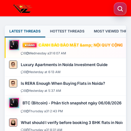
LATEST THREADS
HOTTEST THREADS
MOST VIEWED THRE
CẢNH BÁO BẢO MẬT &amp; NỘI QUY CỘNG ĐỒNG
VÀNG
0
Wednesday a31 6:07 AM
Luxury Apartments in Noida Investment Guide
0
Yesterday at 6:13 AM
Is RERA Enough When Buying Flats in Noida?
0
Yesterday at 5:37 AM
BTC (Bitcoin) - Phân tích snapshot ngày 06/08/2026
0
Thursday a31 2:43 PM
What should I verify before booking 3 BHK flats in Noida?
0
Thursday a31 8:01 AM