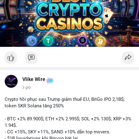
Vlike Wire
3 giờ
Crypto hồi phục sau Trump giảm thuế EU; BitGo IPO 2,1B$;
token SKR Solana tăng 250%
- BTC +2% 89.900$; ETH +2% 2.995$; SOL +2% 130$; XRP +3%
1.94$.
- CC +15%, SKY +11%, SAND +10% dẫn top movers.
- $1B liquidations khi Bitcoin bật lại.