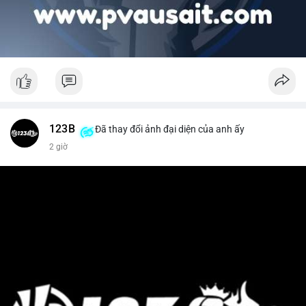
123B
Đã thay đổi ảnh đại diện của anh ấy
2 giờ