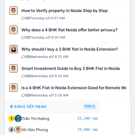
How to Verify property in Noida Step by Step
0
Thursday a31 6:57 AM
Why does a 4 BHK flat Noida offer better privacy?
0
Thursday a31 6:30 AM
Why should I buy a 3 BHK flat in Noida Extension?
0
Wednesday a31 6:25 AM
Smart Investment Guide to Buy 2 BHK Flat in Noida
0
Wednesday a31 6:20 AM
Is a 4 BHK Flat in Noida Extension Good for Remote Work?
0
Wednesday a31 5:26 AM
BẢNG XẾP HẠNG
TOP 5
Trần Thị Hương
25,548
1
VNĐ
Võ Hữu Phong
25,446
2
VNĐ