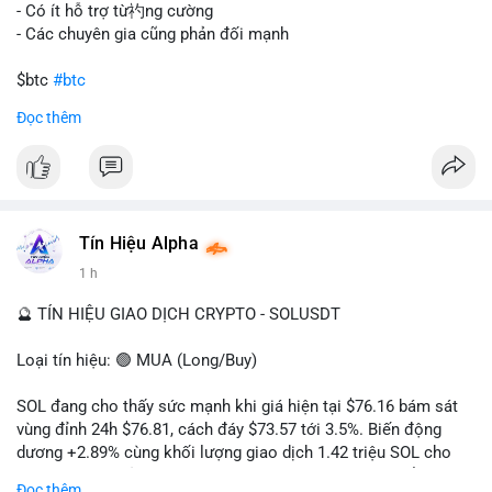
gây sốc thanh khoản tức thời, nhưng vẫn đủ sức tạo biến động
- Có ít hỗ trợ từ礿ng cường
tâm lý ngắn hạn nếu hướng đến sàn tập trung.
- Các chuyên gia cũng phản đối mạnh
Lời khuyên cho nhà đầu tư nhỏ lẻ:
$btc
#btc
Theo dõi các giao dịch tiếp theo từ cùng địa chỉ ví để xác nhận
Đọc thêm
hướng đi của dòng tiền. Tránh hành động theo cảm xúc, ưu
#vlikevn
#titanbot
tiên quản trị rủi ro và không mở vị thế lớn trước khi có tín hiệu
rõ ràng về đích đến của số BTC này.
📰 Nguồn: CoinDesk
#94dot58btc
#vilanh
#chuyentiencavoi
#btcmempool
#dongtienlon
Tín Hiệu Alpha
1 h
🔮 TÍN HIỆU GIAO DỊCH CRYPTO - SOLUSDT
Loại tín hiệu: 🟢 MUA (Long/Buy)
SOL đang cho thấy sức mạnh khi giá hiện tại $76.16 bám sát
vùng đỉnh 24h $76.81, cách đáy $73.57 tới 3.5%. Biến động
dương +2.89% cùng khối lượng giao dịch 1.42 triệu SOL cho
thấy lực cầu chủ động đang chiếm ưu thế, phe mua kiểm soát
Đọc thêm