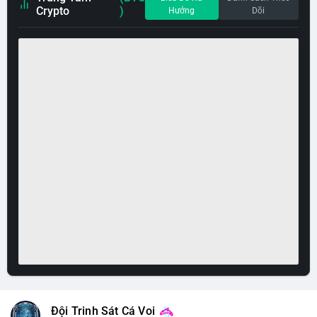
Crypto
)
Hướng
Dõi
Đội Trinh Sát Cá Voi