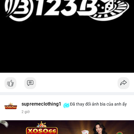
supremeclothing1
Đã thay đổi ảnh bìa của anh ấy
2 giờ