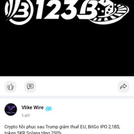
Vlike Wire
5 giờ
Crypto hồi phục sau Trump giảm thuế EU; BitGo IPO 2,1B$;
token SKR Solana tăng 250%