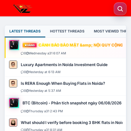
LATEST THREADS
HOTTEST THREADS
MOST VIEWED THRE
CẢNH BÁO BẢO MẬT &amp; NỘI QUY CỘNG ĐỒNG
VÀNG
0
Wednesday a31 6:07 AM
Luxury Apartments in Noida Investment Guide
0
Yesterday at 6:13 AM
Is RERA Enough When Buying Flats in Noida?
0
Yesterday at 5:37 AM
BTC (Bitcoin) - Phân tích snapshot ngày 06/08/2026
0
Thursday a31 2:43 PM
What should I verify before booking 3 BHK flats in Noida?
0
Thursday a31 8:01 AM