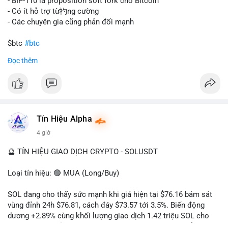
tán rủi ro. Với mức giá 65K, khối lượng này không quá lớn để
- BIP-110 là proposition soft fork cho Bitcoin
gây sốc thanh khoản tức thời, nhưng vẫn đủ sức tạo biến động
- Có ít hỗ trợ từ礿ng cường
tâm lý ngắn hạn nếu hướng đến sàn tập trung.
- Các chuyên gia cũng phản đối mạnh
Lời khuyên cho nhà đầu tư nhỏ lẻ:
$btc
#btc
Theo dõi các giao dịch tiếp theo từ cùng địa chỉ ví để xác nhận
Đọc thêm
hướng đi của dòng tiền. Tránh hành động theo cảm xúc, ưu
#vlikevn
#titanbot
tiên quản trị rủi ro và không mở vị thế lớn trước khi có tín hiệu
rõ ràng về đích đến của số BTC này.
📰 Nguồn: CoinDesk
#94dot58btc
#vilanh
#chuyentiencavoi
#btcmempool
#dongtienlon
Tín Hiệu Alpha
4 giờ
🔮 TÍN HIỆU GIAO DỊCH CRYPTO - SOLUSDT
Loại tín hiệu: 🟢 MUA (Long/Buy)
SOL đang cho thấy sức mạnh khi giá hiện tại $76.16 bám sát
vùng đỉnh 24h $76.81, cách đáy $73.57 tới 3.5%. Biến động
dương +2.89% cùng khối lượng giao dịch 1.42 triệu SOL cho
thấy lực cầu chủ động đang chiếm ưu thế, phe mua kiểm soát