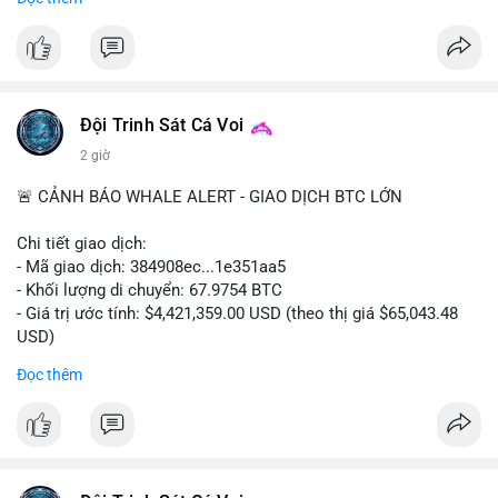
#556btc
#36trusd
#cavoichuyentien
#aplucban
#tichluydaihan
$btc
#btc
#vlikevn
#titanbot
📰 Nguồn: Cointelegraph
Đội Trinh Sát Cá Voi
2 giờ
🚨 CẢNH BÁO WHALE ALERT - GIAO DỊCH BTC LỚN
Chi tiết giao dịch:
- Mã giao dịch: 384908ec...1e351aa5
- Khối lượng di chuyển: 67.9754 BTC
- Giá trị ước tính: $4,421,359.00 USD (theo thị giá $65,043.48
USD)
- Thời gian: 21:19:29 2026-08-08 UTC
Đọc thêm
Nhận định phân tích:
Khối lượng 67.97 BTC trị giá hơn 4.4 triệu USD được di chuyển
trong một giao dịch duy nhất trên mempool. Quy mô này nằm
ở mức trung bình của cá voi, không quá lớn để gây sốc nhưng