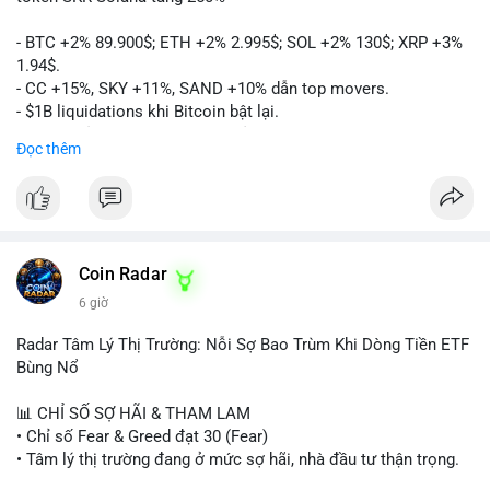
- BTC +2% 89.900$; ETH +2% 2.995$; SOL +2% 130$; XRP +3%
1.94$.
- CC +15%, SKY +11%, SAND +10% dẫn top movers.
- $1B liquidations khi Bitcoin bật lại.
- Trump hủy thuế EU, tín hiệu giảm áp lực.
Đọc thêm
- Vitalik đề xuất DVT staking cho Ethereum.
- BitGo IPO 18$/cổ phiếu, trị giá ~2B$.
- Senate Ag Committee tiến hành Clarity Act.
- Newrez tính crypto vào điều kiện vay nhà.
- HK cấp giấy phép stablecoin mới.
- Tòa án Nga công nhận crypto là tài sản.
Coin Radar
- Trump hy vọng ký bill cấu trúc thị trường crypto.
6 giờ
- Saga EVM bị hack 7M$, quỹ trộm chuyển sang Ethereum.
- Steak ’n Shake thưởng BTC cho nhân viên.
Radar Tâm Lý Thị Trường: Nỗi Sợ Bao Trùm Khi Dòng Tiền ETF
#binancesquare
#cryptonews
#btc
#eth
#sol
#xrp
#cc
#sky
Bùng Nổ
#sand
#bitgo
#solana
#stablecoin
#regulation
📊 CHỈ SỐ SỢ HÃI & THAM LAM
$btc $eth $sol $xrp $cc $sky $sand $skr
#skr
• Chỉ số Fear & Greed đạt 30 (Fear)
• Tâm lý thị trường đang ở mức sợ hãi, nhà đầu tư thận trọng.
#vlikevn
#titanbot