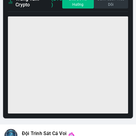
Crypto
)
Hướng
Dõi
Đội Trinh Sát Cá Voi