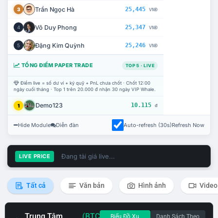
Trần Ngọc Hà
25,445
3
VNĐ
Võ Duy Phong
25,347
4
VNĐ
Đặng Kim Quỳnh
25,246
5
VNĐ
TỔNG ĐIỂM PAPER TRADE
TOP 5 · LIVE
Điểm live = số dư ví + ký quỹ + PnL chưa chốt · Chốt 12:00
ngày cuối tháng · Top 1 trên 20.000 đ nhận 30 ngày VIP Whale.
Demo123
10.115
1
đ
Hide Module
Diễn đàn
Auto-refresh (30s)
Refresh Now
Đang tải giá live...
LIVE PRICE
Tất cả
Văn bản
Hình ảnh
Video
Trung Tâm
(BTC
Biểu Đồ Xu
Danh Sách Theo