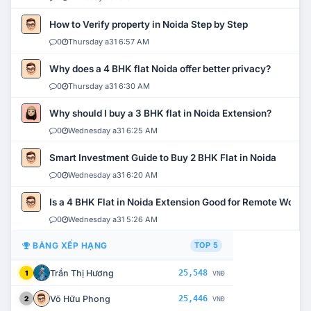
How to Verify property in Noida Step by Step
0
Thursday a31 6:57 AM
Why does a 4 BHK flat Noida offer better privacy?
0
Thursday a31 6:30 AM
Why should I buy a 3 BHK flat in Noida Extension?
0
Wednesday a31 6:25 AM
Smart Investment Guide to Buy 2 BHK Flat in Noida
0
Wednesday a31 6:20 AM
Is a 4 BHK Flat in Noida Extension Good for Remote Work?
0
Wednesday a31 5:26 AM
BẢNG XẾP HẠNG
TOP 5
Trần Thị Hương
25,548
1
VNĐ
Võ Hữu Phong
25,446
2
VNĐ