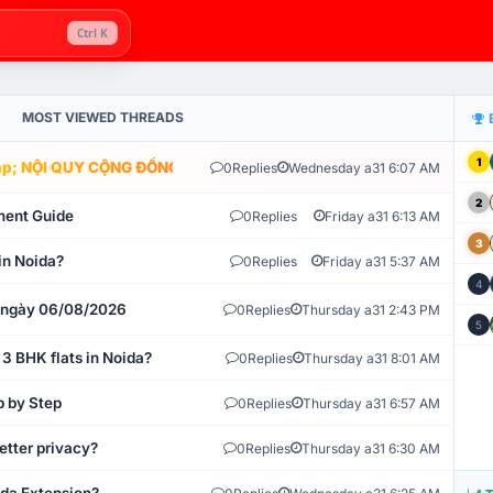
Ctrl K
MOST VIEWED THREADS
1
; NỘI QUY CỘNG ĐỒNG VLIKE.VN: HỆ THỐNG GIÁM SÁT TỰ ĐỘNG V
0
Replies
Wednesday a31 6:07 AM
2
ment Guide
0
Replies
Friday a31 6:13 AM
3
in Noida?
0
Replies
Friday a31 5:37 AM
4
t ngày 06/08/2026
0
Replies
Thursday a31 2:43 PM
5
 3 BHK flats in Noida?
0
Replies
Thursday a31 8:01 AM
p by Step
0
Replies
Thursday a31 6:57 AM
etter privacy?
0
Replies
Thursday a31 6:30 AM