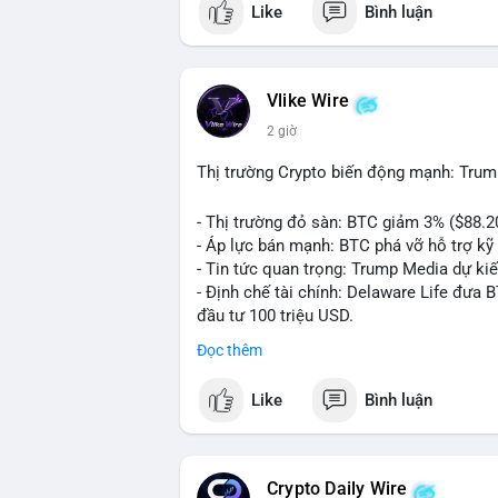
Like
Bình luận
💬 DÒNG CHẢY TIN TỨC & TRUYỀN THÔNG:
ngồi ăn ở khách sạn 5*" (từ bài đăng Bin
token Solana tăng 250% FDV. Cập nhật v
Vlike Wire
💡 NHẬN ĐỊNH & KHUYẾN NGHỊ: Tâm lý th
2 giờ
xu hướng memecoin và tin tức tích cực (B
cày SPCX và SAGA vẫn cao. Cần theo dõi 
Thị trường Crypto biến động mạnh: Trum
nhân.
- Thị trường đỏ sàn: BTC giảm 3% ($88.2
📊 Nguồn: Radar Tâm Lý Thị Trường
- Áp lực bán mạnh: BTC phá vỡ hỗ trợ kỹ 
- Tin tức quan trọng: Trump Media dự ki
- Định chế tài chính: Delaware Life đưa 
đầu tư 100 triệu USD.
- Pháp lý: CEO Coinbase thúc đẩy khung 
Đọc thêm
#binancesquare
#cryptonews
#btc
#eth
Like
Bình luận
$btc $eth $sol $xrp
#vlikevn
#titanbot
Crypto Daily Wire