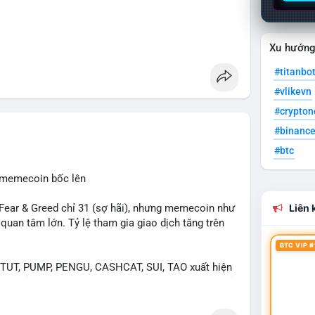
Xu hướn
#titanbo
#vlikevn
#crypto
#binanc
#btc
, memecoin bốc lên
ear & Greed chỉ 31 (sợ hãi), nhưng memecoin như
Liên k
an tâm lớn. Tỷ lệ tham gia giao dịch tăng trên
BTC VIP #
UT, PUMP, PENGU, CASHCAT, SUI, TAO xuất hiện
. Chủ đề "tăng giá nhanh" và "bài toán mới" là chủ
ng hấp dẫn.