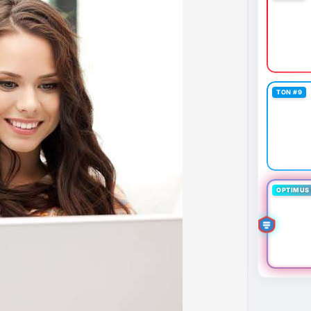
 định mới có hiệu lực từ 1/1/2027, yêu cầu tạm dừng
0.000 USD chuyển sang nhà cung cấp nước ngoài
n khai thác thành công 2 block rồi dừng do thiếu
éo dài nhiều giờ.
g trong giai đoạn tích lũy với tâm lý sợ hãi chiếm
TON #9
ung quản trị rủi ro và chờ đợi tín hiệu rõ ràng hơn
g 4 với 1 tỷ USD) trước khi gia tăng vị thế.
thời gian của Vlike.vn!
fork
#brazilcryptoregulation
#defitvl
OPTIMUS 