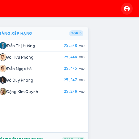
BẢNG XẾP HẠNG
TOP 5
Trần Thị Hương
25,548
VNĐ
À CHẾ TÀI XỬ LÝ VI PHẠM
Võ Hữu Phong
25,446
VNĐ
Trần Ngọc Hà
25,445
VNĐ
Võ Duy Phong
25,347
VNĐ
Đặng Kim Quỳnh
25,246
VNĐ