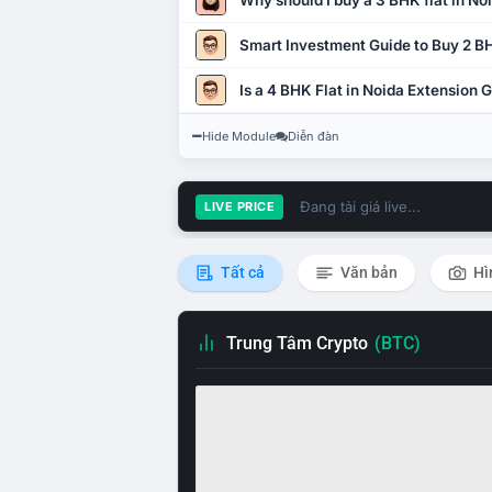
Why should I buy a 3 BHK flat in No
Smart Investment Guide to Buy 2 BH
Is a 4 BHK Flat in Noida Extension
Hide Module
Diễn đàn
Đang tải giá live...
LIVE PRICE
Tất cả
Văn bản
Hì
Trung Tâm Crypto
(BTC)