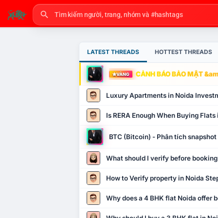
LATEST THREADS
HOTTEST THREADS
CẢNH BÁO BẢO MẬT &amp
VÀNG
Luxury Apartments in Noida Invest
Is RERA Enough When Buying Flats 
BTC (Bitcoin) - Phân tích snapsho
What should I verify before booking
How to Verify property in Noida Ste
Why does a 4 BHK flat Noida offer b