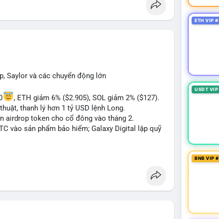
 Bàn tán về "long SAGA", "short SPCX", và "đã
ance Square). Tin tức về BIP-110 Bitcoin và SKR
ETH VIP #
ề airdrop MMT và tích hợp BNB Smart Chain.
ị trường phân cực. Sợ hãi do chỉ số thấp nhưng
TC ETF, SKR) tạo áp lực lên giá. Rủi ro từ các đề
xu hướng "long" hoặc "short" theo chiến lược cá
p, Saylor và các chuyển động lớn
USDT VIP
0
, ETH giảm 6% ($2.905), SOL giảm 2% ($127).
thuật, thanh lý hơn 1 tỷ USD lệnh Long.
ến airdrop token cho cổ đông vào tháng 2.
BTC vào sản phẩm bảo hiểm; Galaxy Digital lập quỹ
pháp lý tại Davos; Bồ Đào Nha chặn Polymarket.
BNB VIP 
#sol
#xrp