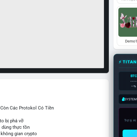
Demo1
⚡ TITA
BTC
----
--%
SYSTEM:
ỉ Còn Các Protokol Có Tiền
to bị phá vỡ
Trợ lý A
i dùng thực tồn
 không gian crypto