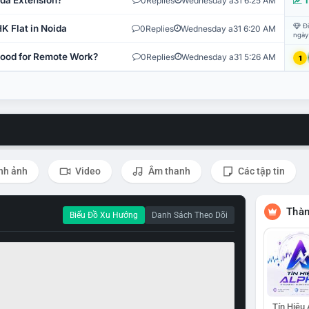
ida Extension?
0
Replies
Wednesday a31 6:25 AM
T
Đi
K Flat in Noida
0
Replies
Wednesday a31 6:20 AM
ngày
 Good for Remote Work?
0
Replies
Wednesday a31 5:26 AM
1
nh ảnh
Video
Âm thanh
Các tập tin
Thàn
Biểu Đồ Xu Hướng
Danh Sách Theo Dõi
Tín Hiệu