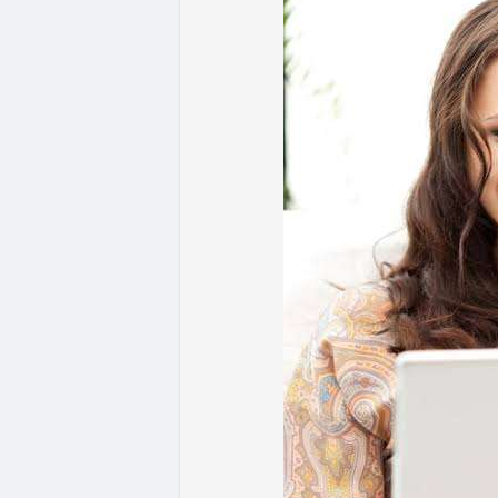
- Quy định & Pháp lý: Brazil công bố quy
24h đối với các giao dịch crypto trên 1
hoặc ví tự quản. Fork BIP-110 của Bitcoi
hashpower, khoảng cách giữa các block k
Lời khuyên từ chuyên gia: Thị trường đan
ưu thế. Nhà đầu tư nên tránh FOMO, tập tr
từ dòng vốn ETF (tuần tốt nhất kể từ thán
Xem chi tiết các bài viết đầy đủ tại dòng 
#whalealertbtc
#feargreedindex
#bip110