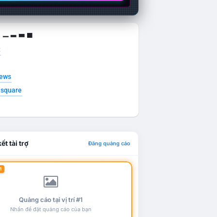
g ▁ ▂ ▃ ▄
t
news
esquare
ết tài trợ
Đăng quảng cáo
1
Quảng cáo tại vị trí #1
Nhấn để đặt quảng cáo của bạn