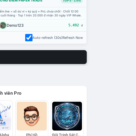
ỔNG ĐIỂM PAPER TRADE
TOP 5 · LIVE
ểm live = số dư ví + ký quỹ + PnL chưa chốt · Chốt 12:00
 cuối tháng · Top 1 trên 20.000 đ nhận 30 ngày VIP Whale.
Demo123
5.492
đ
Auto-refresh (30s)
Refresh Now
h viên Pro
 Alpha
Phí Hồ
Đội Trinh Sát Cá Voi