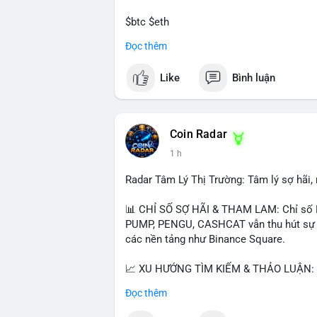
$btc $eth
Đọc thêm
#vlikevn
#titanbot
Like
Bình luận
📰 Nguồn: CoinDesk
Coin Radar
1 h
Radar Tâm Lý Thị Trường: Tâm lý sợ hãi
📊 CHỈ SỐ SỢ HÃI & THAM LAM: Chỉ số F
PUMP, PENGU, CASHCAT vẫn thu hút sự qu
các nền tảng như Binance Square.
📈 XU HƯỚNG TÌM KIẾM & THẢO LUẬN: T
nhiều trong tìm kiếm Việt Nam và quốc tế
Đọc thêm
đề hấp dẫn. Bàn tán về SPCX và SAGA cũ