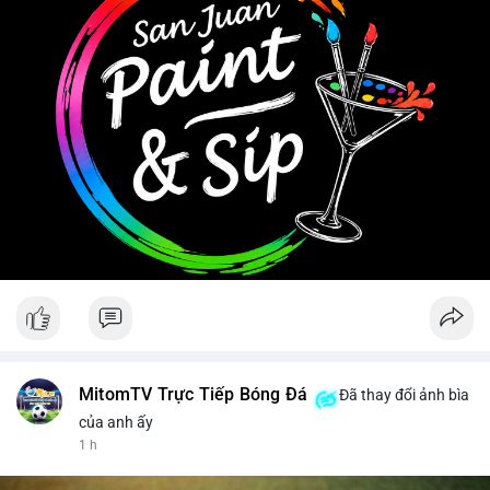
Tránh hành động theo cảm tính, ưu tiên quản trị rủi ro khi biến
động chưa có xu hướng rõ ràng.
#11dot6403btc
#748kusd
#chuyenvilanh
#aplucbantiemnang
#btcmempool
MitomTV Trực Tiếp Bóng Đá
Đã thay đổi ảnh bìa
của anh ấy
1 h