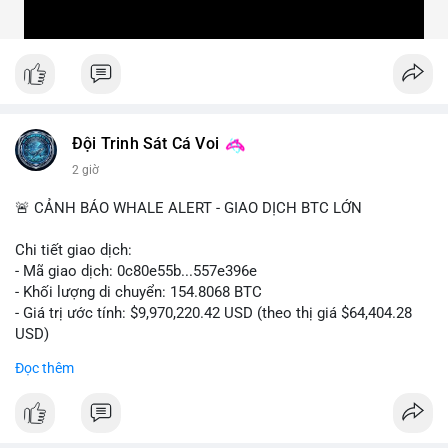
Đội Trinh Sát Cá Voi
2 giờ
🚨 CẢNH BÁO WHALE ALERT - GIAO DỊCH BTC LỚN
Chi tiết giao dịch:
- Mã giao dịch: 0c80e55b...557e396e
- Khối lượng di chuyển: 154.8068 BTC
- Giá trị ước tính: $9,970,220.42 USD (theo thị giá $64,404.28
USD)
- Thời gian: 22:19:54 2026-08-06 UTC
Đọc thêm
Một khối lượng 154.8 BTC trị giá gần 10 triệu USD vừa được
xác nhận di chuyển trong mempool. Với quy mô này, khả năng
cao đây là hành vi chuyển nội bộ giữa các ví do cá nhân hoặc