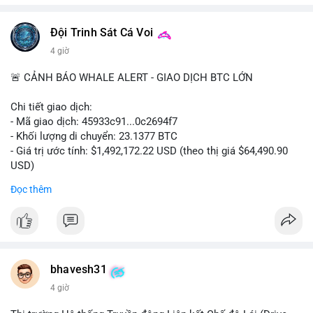
cùng với các quy định môi trường nghiêm ngặt, là những yếu tố
chính thúc đẩy sự phát triển của thị trường.
#39.45BTC
#vilanh
#tichluydaihan
#btcmempool
Đội Trinh Sát Cá Voi
#2.54TrieuUSD
4 giờ
🚨 CẢNH BÁO WHALE ALERT - GIAO DỊCH BTC LỚN
Chi tiết giao dịch:
- Mã giao dịch: 45933c91...0c2694f7
- Khối lượng di chuyển: 23.1377 BTC
- Giá trị ước tính: $1,492,172.22 USD (theo thị giá $64,490.90
USD)
- Thời gian: 20:19:53 2026-08-06 UTC
Đọc thêm
Nhận định phân tích hành vi của Cá voi dựa trên giao dịch này:
Khối lượng 23.14 BTC tương đương gần 1.5 triệu USD được di
chuyển trong một giao dịch duy nhất. Đây là mức chuyển tiền
đáng chú ý nhưng chưa đến mức gây chấn động thị trường.
Hành vi này có thể là cá voi đang tái phân bổ tài sản giữa các
bhavesh31
ví nóng, hoặc bước đầu chuẩn bị thanh khoản để thực hiện
4 giờ
lệnh mua/bán lớn. Với tỷ giá hiện tại, nếu dòng tiền này đổ vào
sàn giao dịch tập trung, áp lực bán ngắn hạn có thể xuất hiện,