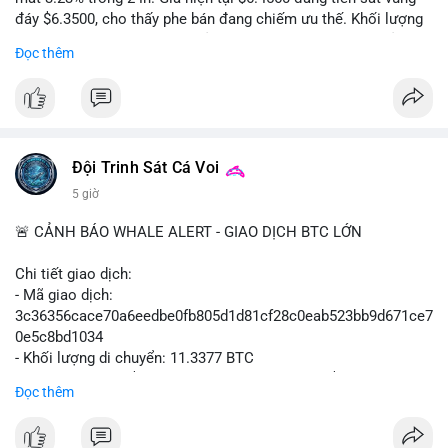
đáy $6.3500, cho thấy phe bán đang chiếm ưu thế. Khối lượng
giao dịch 2.14 triệu AVAX phản ánh dòng tiền thoát ra khỏi thị
Đọc thêm
trường. Biên độ dao động trong ngày khá rộng (5.6%), tạo điều
kiện cho các lệnh short ngắn hạn.
Khuyến nghị giao dịch cụ thể:
- Vùng Entry: $6.4500 - $6.4800
- Mục tiêu chốt lời (Take Profit - TP): TP1: $6.3500, TP2:
Đội Trinh Sát Cá Voi
$6.2800
5 giờ
- Cắt lỗ (Stop Loss - SL): $6.5800
🚨 CẢNH BÁO WHALE ALERT - GIAO DỊCH BTC LỚN
Lời khuyên quản trị vốn: Khối lượng lệnh khuyến nghị tối đa 2-
3% tổng vốn, đặt SL cứng ngay sau khi vào lệnh để bảo vệ tài
Chi tiết giao dịch:
khoản trước biến động bất thường.
- Mã giao dịch:
3c36356cace70a6eedbe0fb805d1d81cf28c0eab523bb9d671ce7
#shortavax
#avax6450
#bearishavax
#vungbiendong24h
0e5c8bd1034
- Khối lượng di chuyển: 11.3377 BTC
- Giá trị ước tính: $730,506.76 USD (theo thị giá $64,431.42
Đọc thêm
USD)
- Thời gian: 19:19:57 2026-08-06 UTC