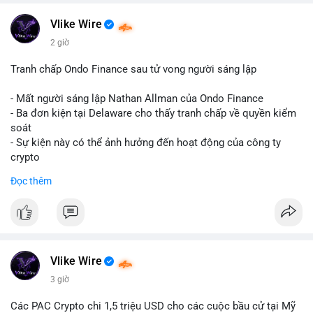
tổ chức kiểm soát, không phải lệnh bán khống trên sàn. Động
thái thường thấy ở nhóm cá voi tích lũy: gom coin từ nhiều ví
Vlike Wire
nhỏ lẻ về một ví lạnh tập trung, hoặc tách nhỏ tài sản để phân
2 giờ
tán rủi ro. Nếu dòng tiền hướng lên sàn giao dịch, áp lực bán
ngắn hạn sẽ gia tăng; ngược lại, nếu chảy về ví lạnh, tín hiệu
Tranh chấp Ondo Finance sau tử vong người sáng lập
nắm giữ dài hạn chiếm ưu thế. Tâm lý thị trường hiện khá nhạy
cảm với biến động lớn, nên dòng chảy này cần được theo dõi
- Mất người sáng lập Nathan Allman của Ondo Finance
sát trong 24-48 giờ tới.
- Ba đơn kiện tại Delaware cho thấy tranh chấp về quyền kiểm
soát
Nhà đầu tư nhỏ lẻ nên thận trọng, tránh fomo theo tin tức.
- Sự kiện này có thể ảnh hưởng đến hoạt động của công ty
Quan sát thêm xác nhận từ khối tiếp theo và dòng tiền vào/ra
crypto
sàn trước khi hành động.
Đọc thêm
#binancesquare
#cryptonews
#ondofinance
#154dot8btc
#vilanh
#tichluydaihan
#mempoolbtc
$btc $eth
#vlikevn
#titanbot
Vlike Wire
📰 Nguồn: CoinDesk
3 giờ
Các PAC Crypto chi 1,5 triệu USD cho các cuộc bầu cử tại Mỹ