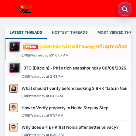
LATEST THREADS
HOTTEST THREADS
MOST VIEWED THRE
CẢNH BÁO BẢO MẬT &amp; NỘI QUY CỘNG ĐỒN
VÀNG
0
Wednesday a31 6:07 AM
BTC (Bitcoin) - Phân tích snapshot ngày 06/08/2026
0
Yesterday at 2:43 PM
What should I verify before booking 3 BHK flats in Noida?
0
Yesterday at 8:01 AM
How to Verify property in Noida Step by Step
0
Yesterday at 6:57 AM
Why does a 4 BHK flat Noida offer better privacy?
0
Yesterday at 6:30 AM