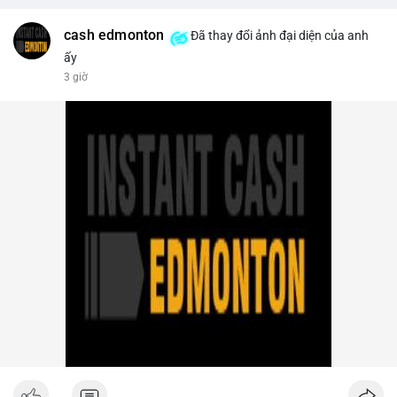
trên sàn tập trung giảm xuống 4.000 tỷ USD, thấp nhất 31
tháng. NEAR giảm 4,1% xuống 1,5910 USD, chịu áp lực bán
cash edmonton
Đã thay đổi ảnh đại diện của anh
mạnh.
ấy
3 giờ
- Quy định & Pháp lý: OFAC trừng phạt 2 sàn crypto liên quan
Iran (Shelbit, Aban Tether) vì rửa tiền 5 triệu USD. Nga triệt phá
mạng lưới sàn crypto bất hợp pháp tại Moscow, bắt giữ 20 đối
tượng. Trump Media hủy thỏa thuận kho dự trữ CRO trị giá
nhiều tỷ USD, khiến CRO giảm mạnh.
- Tổ chức & Công nghệ: Bybit khởi kiện Triều Tiên và Lazarus
Group vụ hack 1,5 tỷ USD, đã nhận lệnh đóng băng tài sản.
Circle mở rộng USDC lên OKX qua X Layer. BitGo IPO thành
công ở mức 18 USD/cổ phiếu, định giá 2 tỷ USD.
Nhà đầu tư nên theo dõi sát dòng tiền cá voi khi xuất hiện
nhiều giao dịch lớn (từ 4 BTC đến 210 BTC) trong ngày, ưu tiên
quản trị rủi ro trong bối cảnh thanh khoản suy yếu.
Xem chi tiết các bài viết đầy đủ tại dòng thời gian của Vlike.vn!