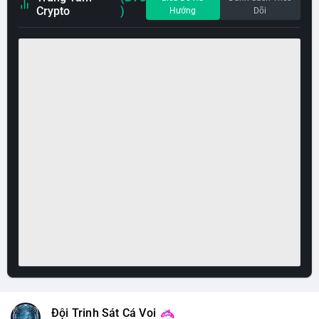
Crypto
)
Hướng
Dõi
Đội Trinh Sát Cá Voi