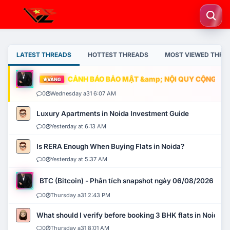
LATEST THREADS
HOTTEST THREADS
MOST VIEWED THRE
CẢNH BÁO BẢO MẬT &amp; NỘI QUY CỘNG ĐỒNG
VÀNG
0
Wednesday a31 6:07 AM
Luxury Apartments in Noida Investment Guide
0
Yesterday at 6:13 AM
Is RERA Enough When Buying Flats in Noida?
0
Yesterday at 5:37 AM
BTC (Bitcoin) - Phân tích snapshot ngày 06/08/2026
0
Thursday a31 2:43 PM
What should I verify before booking 3 BHK flats in Noida?
0
Thursday a31 8:01 AM