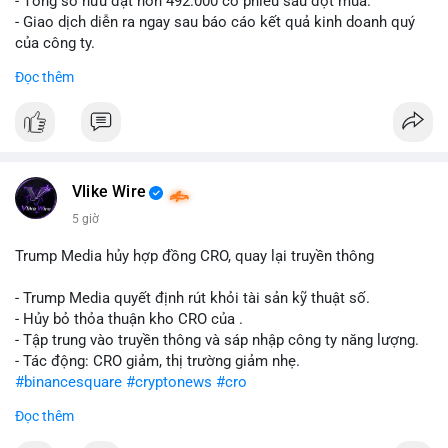
- Tổng sở hữu đạt hơn 492.000 cổ phiếu sau đợt mua.
- Giao dịch diễn ra ngay sau báo cáo kết quả kinh doanh quý
của công ty.
Đọc thêm
#abtc
#cryptonews
#stockmarket
#trump
$btc $eth
#vlikevn
#titanbot
Vlike Wire
📰 Nguồn: CoinDesk
5 giờ
Trump Media hủy hợp đồng CRO, quay lại truyền thông
- Trump Media quyết định rút khỏi tài sản kỹ thuật số.
- Hủy bỏ thỏa thuận kho CRO của .
- Tập trung vào truyền thông và sáp nhập công ty năng lượng.
- Tác động: CRO giảm, thị trường giảm nhẹ.
#binancesquare
#cryptonews
#cro
Đọc thêm
$cro