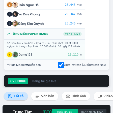
Trần Ngọc Hà
25,445
3
VNĐ
Võ Duy Phong
25,347
4
VNĐ
Đặng Kim Quỳnh
25,246
5
VNĐ
TỔNG ĐIỂM PAPER TRADE
TOP 5 · LIVE
Điểm live = số dư ví + ký quỹ + PnL chưa chốt · Chốt 12:00
ngày cuối tháng · Top 1 trên 20.000 đ nhận 30 ngày VIP Whale.
Demo123
10.115
1
đ
Hide Module
Diễn đàn
Auto-refresh (30s)
Refresh Now
Đang tải giá live...
LIVE PRICE
Tất cả
Văn bản
Hình ảnh
Video
Trung Tâm
(BTC
Biểu Đồ Xu
Danh Sách Theo