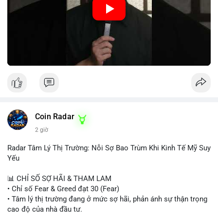
hiệu tích cực, nhưng Funding Rate thấp và tâm lý Fear cho thấy
chưa có động lực tăng giá mạnh. Nhà đầu tư nên thận trọng,
tránh sử dụng đòn bẩy cao. Với Vlike Market Index ở mức
42/100, chiến lược hợp lý là quan sát và chờ đợi tín hiệu rõ
ràng hơn. Nếu BTC giữ được vùng hỗ trợ hiện tại và Fear &
Greed Index phục hồi lên trên 40, có thể xem xét mua dần.
Ngược lại, nếu phá vỡ hỗ trợ, nên cắt lỗ sớm.
#vlikemarketindex42
#fearindex30
#fundingratethap
#phigiadathap
#tvlondinh
Coin Radar
2 giờ
Radar Tâm Lý Thị Trường: Nỗi Sợ Bao Trùm Khi Kinh Tế Mỹ Suy
Yếu
📊 CHỈ SỐ SỢ HÃI & THAM LAM
• Chỉ số Fear & Greed đạt 30 (Fear)
• Tâm lý thị trường đang ở mức sợ hãi, phản ánh sự thận trọng
cao độ của nhà đầu tư.