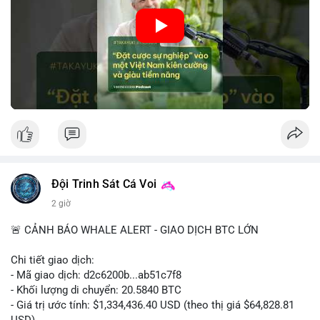
🎥 Xem video trực tiếp tại:
• Tâm lý ngắn hạn: Tiêu cực do dữ liệu việc làm Mỹ kém khả
quan và sự bất định về pháp lý tại Mỹ.
Nguồn: VIETSUCCESS
• Hành động: Cẩn trọng với các lệnh đòn bẩy cao; theo dõi sát
biến động kinh tế vĩ mô Mỹ.
📊 Nguồn: Radar Tâm Lý Thị Trường
Đội Trinh Sát Cá Voi
2 giờ
🚨 CẢNH BÁO WHALE ALERT - GIAO DỊCH BTC LỚN
Chi tiết giao dịch:
- Mã giao dịch: d2c6200b...ab51c7f8
- Khối lượng di chuyển: 20.5840 BTC
- Giá trị ước tính: $1,334,436.40 USD (theo thị giá $64,828.81