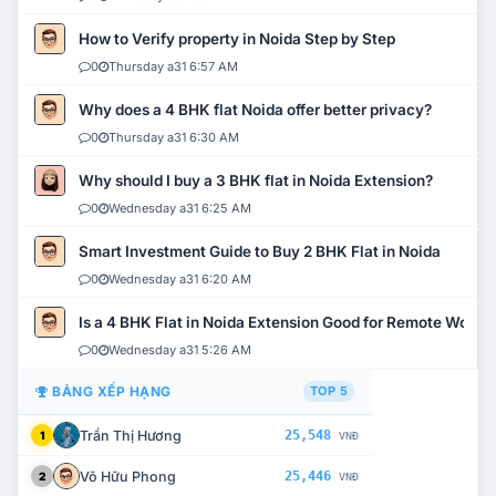
How to Verify property in Noida Step by Step
0
Thursday a31 6:57 AM
Why does a 4 BHK flat Noida offer better privacy?
0
Thursday a31 6:30 AM
Why should I buy a 3 BHK flat in Noida Extension?
0
Wednesday a31 6:25 AM
Smart Investment Guide to Buy 2 BHK Flat in Noida
0
Wednesday a31 6:20 AM
Is a 4 BHK Flat in Noida Extension Good for Remote Work?
0
Wednesday a31 5:26 AM
BẢNG XẾP HẠNG
TOP 5
Trần Thị Hương
25,548
1
VNĐ
Võ Hữu Phong
25,446
2
VNĐ