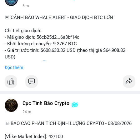
6 m
🚨 CẢNH BÁO WHALE ALERT - GIAO DỊCH BTC LỚN
Chi tiết giao dịch:
- Mã giao dịch: 56cb25d2...6a3bf14c
- Khối lượng di chuyển: 9.3767 BTC
- Giá trị ước tính: $608,630.32 USD (theo thị giá $64,908.82
USD)
- Thời gian: 02:20
0 2026-08-08 UTC
Đọc thêm
Nhận định phân tích:
Giao dịch gần 610 nghìn USD được thực hiện trong khung giờ
sáng sớm, thời điểm thanh khoản mỏng, cho thấy chủ ví ưu
tiên sự riêng tư hơn là tốc độ khớp lệnh. Với khối lượng trung
Cục Tình Báo Crypto
bình lớn này, khả năng cao là cá voi đang tái phân bổ tài sản
giữa các ví nóng hoặc chuyển sang ví lạnh để tích lũy dài hạn,
25 m
thay vì hành động bán tháo. Tuy nhiên, nếu dòng tiền này đổ
vào sàn giao dịch tập trung trong các khối tiếp theo, áp lực
📊 BÁO CÁO PHÂN TÍCH ĐỊNH LƯỢNG CRYPTO - 08/08/2026
bán sẽ gia tăng đáng kể, tác động tiêu cực đến tâm lý nhà đầu
cơ ngắn hạn.
[Vlike Market Index]: 42/100