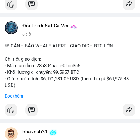
#vlikevn
#titanbot
📰 Nguồn: CoinDesk
Đội Trinh Sát Cá Voi
6 giờ
🚨 CẢNH BÁO WHALE ALERT - GIAO DỊCH BTC LỚN
Chi tiết giao dịch:
- Mã giao dịch: 28c304ca...e01cc3c5
- Khối lượng di chuyển: 99.5957 BTC
- Giá trị ước tính: $6,471,281.09 USD (theo thị giá $64,975.48
USD)
- Thời gian: 20:19:36 2026-08-07 UTC
Đọc thêm
Nhận định phân tích: Khối lượng 99.6 BTC chưa xác nhận, trị
giá hơn 6.47 triệu USD, cho thấy dấu hiệu chuyển tiền quy mô
lớn. Với mức giá BTC quanh vùng 65K USD, hành vi này thường
gặp ở hai kịch bản: cá voi nạp lên sàn giao dịch để chuẩn bị
thanh khoản hoặc bán, hoặc chuyển sang ví lạnh nhằm tích lũy
bhavesh31
dài hạn. Việc giao dịch chưa được xác nhận tạo tâm lý thận