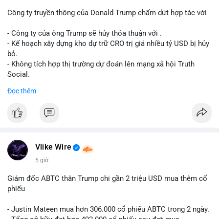
dịch. Việc di chuyển một phần nhỏ trong tổng nắm giữ cho
thấy cá voi đang thăm dò thanh khoản thị trường trước khi có
Công ty truyền thông của Donald Trump chấm dứt hợp tác với
hành động lớn hơn.
- Công ty của ông Trump sẽ hủy thỏa thuận với .
Lời khuyên cho nhà đầu tư nhỏ lẻ: Theo dõi xác nhận giao dịch
- Kế hoạch xây dựng kho dự trữ CRO trị giá nhiều tỷ USD bị hủy
và dòng tiền tiếp theo từ ví nguồn. Khối lượng này chưa đủ tạo
bỏ.
áp lực bán mạnh, nhưng nếu xuất hiện thêm 2-3 giao dịch
- Không tích hợp thị trường dự đoán lên mạng xã hội Truth
tương tự trong 24 giờ tới, khả năng cao là sóng điều chỉnh
Social.
ngắn hạn. Giữ tỷ trọng danh mục hợp lý, tránh FOMO mua đuổi
Đọc thêm
ở vùng giá hiện tại.
#binancesquare
#cryptonews
#cro
#trump
#truthsocial
#12dot1btc
#786kusd
#dichuyenvinuong
#khangcu64900
$cro
#mempoolbtc
#vlikevn
#titanbot
Vlike Wire
📰 Nguồn: Cointelegraph
5 giờ
Giám đốc ABTC thân Trump chi gần 2 triệu USD mua thêm cổ
phiếu
- Justin Mateen mua hơn 306.000 cổ phiếu ABTC trong 2 ngày.