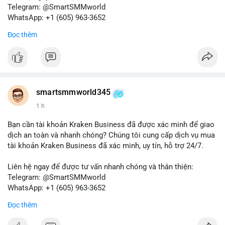
tiếp theo từ địa chỉ này để xác định điểm đến của dòng tiền.
Telegram: @SmartSMMworld
Tránh hành động theo cảm xúc; hãy dựa trên dữ liệu xác nhận
WhatsApp: +1 (605) 963-3652
và quản lý rủi ro chặt chẽ trong bối cảnh biến động có thể gia
Đọc thêm
tăng.
#muabanglaixe
#dichvulambang
#hosonhanhchong
#87917btc
#572kusd
#vilanh
#tichluydaihan
#btcmempool
smartsmmworld345
1 h
Bạn cần tài khoản Kraken Business đã được xác minh để giao
dịch an toàn và nhanh chóng? Chúng tôi cung cấp dịch vụ mua
tài khoản Kraken Business đã xác minh, uy tín, hỗ trợ 24/7.
Liên hệ ngay để được tư vấn nhanh chóng và thân thiện:
Telegram: @SmartSMMworld
WhatsApp: +1 (605) 963-3652
Đọc thêm
#buyverifiedkrakenbusinessaccounts
#krakenbusiness
#verifiedaccounts