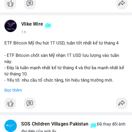
Vlike Wire
1 h
ETF Bitcoin Mỹ thu hút 1T USD, tuần tốt nhất kể từ tháng 4
- ETF Bitcoin chốt sàn Mỹ nhận 1T USD lưu lượng vào tuần
này.
- Đây là tuần mạnh nhất kể từ tháng 4 và thứ ba mạnh nhất kể
từ tháng 10.
- Yếu tố: nhu cầu tổ chức tăng, tín hiệu tăng trưởng mới.
- Tác động: giá BTC có thể tăng, thị trường ETF tiếp tục hấp
Đọc thêm
dẫn.
#binancesquare
#cryptonews
#btc
$btc
SOS Children Villages Pakistan
Đã thay đổi ảnh
#vlikevn
#titanbot
đại diện của anh ấy