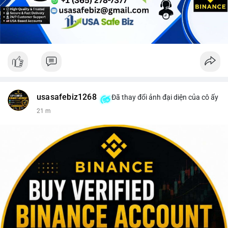
Lời khuyên cho nhà đầu tư nhỏ lẻ: Theo dõi sát điểm đến của
dòng tiền này trong 24-48 giờ tới. Nếu BTC được nạp lên sàn
giao dịch, hãy thận trọng với khả năng điều chỉnh giá và cân
nhắc chốt lời một phần. Ngược lại, nếu dòng tiền chuyển vào ví
lạnh, đây là cơ hội để xem xét gia tăng vị thế trong dài hạn.
#152dot5btc
#giaodichlon
#aplucban
#vilanh
#btcmempool
usasafebiz1268
Đã thay đổi ảnh đại diện của cô ấy
21 m