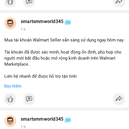
smartsmmworld345
1 h
Mua tài khoản Walmart Seller sẵn sàng sử dụng ngay hôm nay.
Tài khoản đã được xác minh, hoạt động ổn định, phù hợp cho
người mới bắt đầu hoặc mở rộng kinh doanh trên Walmart
Marketplace.
Liên hệ nhanh để được hỗ trợ tận tình:
Telegram: @SmartSMMworld
Đọc thêm
WhatsApp: +1 (605) 963-3652
#buywalmartselleraccounts
#walmartseller
#ecommercesolutions
smartsmmworld345
1 h