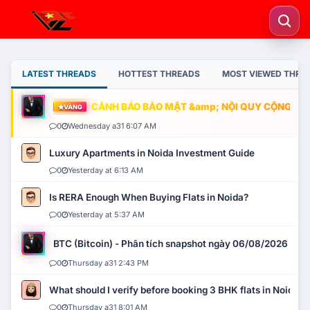
LATEST THREADS
HOTTEST THREADS
MOST VIEWED THRE
CẢNH BÁO BẢO MẬT &amp; NỘI QUY CỘNG ĐỒNG
VÀNG
0
Wednesday a31 6:07 AM
Luxury Apartments in Noida Investment Guide
0
Yesterday at 6:13 AM
Is RERA Enough When Buying Flats in Noida?
0
Yesterday at 5:37 AM
BTC (Bitcoin) - Phân tích snapshot ngày 06/08/2026
0
Thursday a31 2:43 PM
What should I verify before booking 3 BHK flats in Noida?
0
Thursday a31 8:01 AM