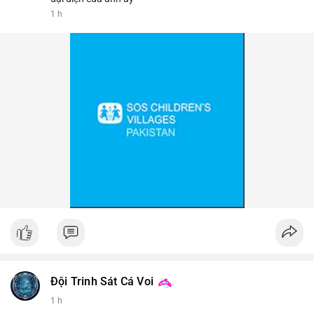
1 h
📰 Nguồn: Cointelegraph
Đội Trinh Sát Cá Voi
1 h