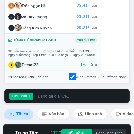
Trần Ngọc Hà
25,445
3
VNĐ
Võ Duy Phong
25,347
4
VNĐ
Đặng Kim Quỳnh
25,246
5
VNĐ
TỔNG ĐIỂM PAPER TRADE
TOP 5 · LIVE
Điểm live = số dư ví + ký quỹ + PnL chưa chốt · Chốt 12:00
ngày cuối tháng · Top 1 trên 20.000 đ nhận 30 ngày VIP Whale.
Demo123
10.115
1
đ
Hide Module
Diễn đàn
Auto-refresh (30s)
Refresh Now
Đang tải giá live...
LIVE PRICE
Tất cả
Văn bản
Hình ảnh
Video
Trung Tâm
(BTC
Biểu Đồ Xu
Danh Sách Theo