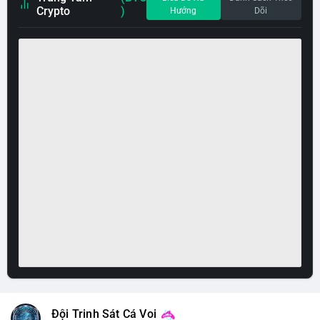
Crypto
)
Hướng
Dõi
Đội Trinh Sát Cá Voi