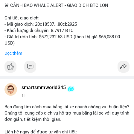
🚨 CẢNH BÁO WHALE ALERT - GIAO DỊCH BTC LỚN
Chi tiết giao dịch:
- Mã giao dịch: 20c18537...80cb2925
- Khối lượng di chuyển: 8.7917 BTC
- Giá trị ước tính: $572,232.63 USD (theo thị giá $65,088.00
USD)
- Thời gian: 16:19:57 2026-08-08 UTC
Đọc thêm
Nhận định phân tích hành vi của Cá voi dựa trên giao dịch này:
Khối lượng 8.79 BTC tương đương hơn nửa triệu USD được di
chuyển trong một giao dịch đơn lẻ cho thấy chủ thể có quy mô
tài chính lớn. Hành vi này có thể phản ánh một cá voi đang tái
cơ cấu danh mục: chuyển tài sản từ ví nóng sang ví lạnh nhằm
smartsmmworld345
tích trữ dài hạn, hoặc chuẩn bị thanh khoản để thực hiện lệnh
1 h
bán trên sàn. Nếu dòng tiền này đổ vào sàn giao dịch, áp lực
bán ngắn hạn có thể xuất hiện, gây biến động giá. Ngược lại,
Bạn đang tìm cách mua bằng lái xe nhanh chóng và thuận tiện?
nếu chuyển sang ví lạnh, tín hiệu này cho thấy niềm tin nắm giữ
Chúng tôi cung cấp dịch vụ hỗ trợ mua bằng lái xe với quy trình
của nhà đầu tư lớn vẫn còn vững chắc.
đơn giản, tiết kiệm thời gian.
Lời khuyên cho nhà đầu tư nhỏ lẻ: Theo dõi sát các giao dịch
Liên hệ ngay để được tư vấn chi tiết: