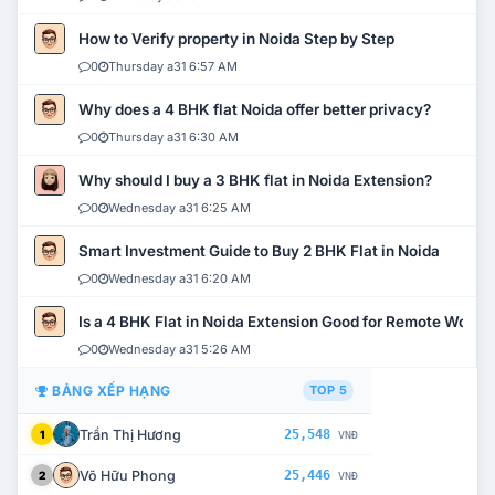
How to Verify property in Noida Step by Step
0
Thursday a31 6:57 AM
Why does a 4 BHK flat Noida offer better privacy?
0
Thursday a31 6:30 AM
Why should I buy a 3 BHK flat in Noida Extension?
0
Wednesday a31 6:25 AM
Smart Investment Guide to Buy 2 BHK Flat in Noida
0
Wednesday a31 6:20 AM
Is a 4 BHK Flat in Noida Extension Good for Remote Work?
0
Wednesday a31 5:26 AM
BẢNG XẾP HẠNG
TOP 5
Trần Thị Hương
25,548
1
VNĐ
Võ Hữu Phong
25,446
2
VNĐ