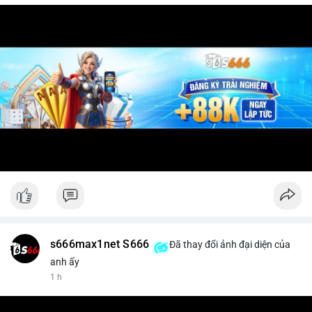
s666max1net S666
Đã thay đổi ảnh đại diện của
anh ấy
1 h