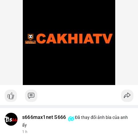
s666max1net S666
Đã thay đổi ảnh bìa của anh
ấy
1 h