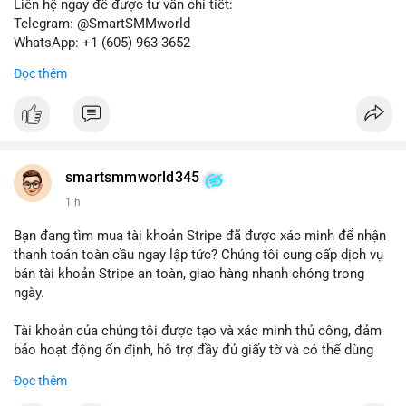
Liên hệ ngay để được tư vấn chi tiết:
Telegram: @SmartSMMworld
WhatsApp: +1 (605) 963-3652
Đọc thêm
Lưu ý: Việc mua bán tài khoản có thể vi phạm điều khoản dịch
vụ của Wise. Hãy cân nhắc kỹ trước khi quyết định.
#wise
#transferwise
#taikhoanxacminh
#dichvutaichinh
smartsmmworld345
1 h
Bạn đang tìm mua tài khoản Stripe đã được xác minh để nhận
thanh toán toàn cầu ngay lập tức? Chúng tôi cung cấp dịch vụ
bán tài khoản Stripe an toàn, giao hàng nhanh chóng trong
ngày.
Tài khoản của chúng tôi được tạo và xác minh thủ công, đảm
bảo hoạt động ổn định, hỗ trợ đầy đủ giấy tờ và có thể dùng
ngay cho doanh nghiệp của bạn.
Đọc thêm